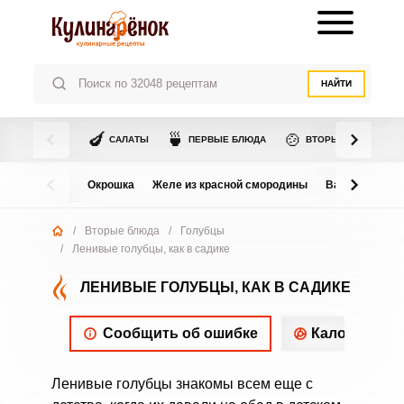
НАЙТИ
🍆
🍵
🍲
САЛАТЫ
ПЕРВЫЕ БЛЮДА
ВТОРЫЕ БЛЮДА
Окрошка
Желе из красной смородины
Варенье из в
/
Вторые блюда
/
Голубцы
/
Ленивые голубцы, как в садике
ЛЕНИВЫЕ ГОЛУБЦЫ, КАК В САДИКЕ
Сообщить об ошибке
Калорийнос
Ленивые голубцы знакомы всем еще с