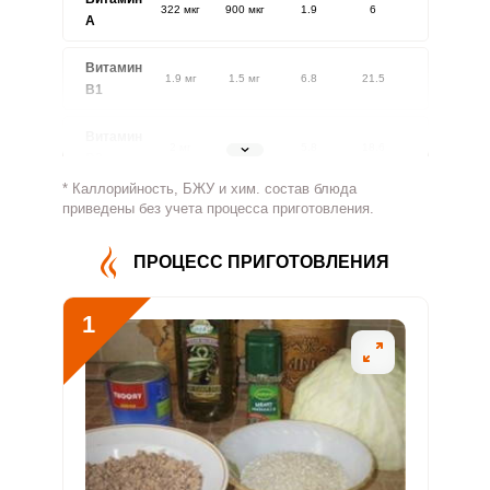
322 мкг
900 мкг
1.9
6
A
Витамин
1.9 мг
1.5 мг
6.8
21.5
В1
Витамин
2 мг
1.8 мг
5.8
18.6
В2
* Каллорийность, БЖУ и хим. состав блюда
Витамин
приведены без учета процесса приготовления.
498.3 мг
500 мг
5.2
16.6
В4
ПРОЦЕСС ПРИГОТОВЛЕНИЯ
Витамин
5.6 мг
5 мг
5.9
18.8
В5
1
Витамин
4.2 мг
2 мг
11
35
В6
Витамин
140.7 мкг
400 мкг
1.8
5.9
В9
Витамин