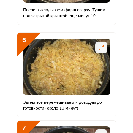
Ванадий
1788 мкг
20 мкг
468.1
1490
После выкладываем фарш сверху. Тушим
под закрытой крышкой еще минут 10.
Молибден
106 мкг
70 мкг
7.9
25.2
6
Затем все перемешиваем и доводим до
готовности (около 10 минут).
7