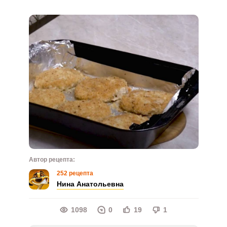
Автор рецепта:
252 рецепта
Нина Анатольевна
1098
0
19
1