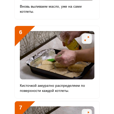
Вновь выливаем масло, уже на сами
Цинк
0
12 мг
0
0
котлеты.
Бор
0
1200 мкг
0
0
6
Ванадий
0
20 мкг
0
0
Молибден
0 мкг
70 мкг
0.2
0
Кисточкой аккуратно распределяем по
поверхности каждой котлеты.
7