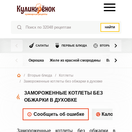
НАЙТИ
🍆
🍵
🍲
САЛАТЫ
ПЕРВЫЕ БЛЮДА
ВТОРЫЕ БЛЮДА
Окрошка
Желе из красной смородины
Варенье из в
/
Вторые блюда
/
Котлеты
/
Замороженные котлеты без обжарки в духовке
ЗАМОРОЖЕННЫЕ КОТЛЕТЫ БЕЗ
ОБЖАРКИ В ДУХОВКЕ
Сообщить об ошибке
Калорийнос
Замороженные котлеты без обжарки в