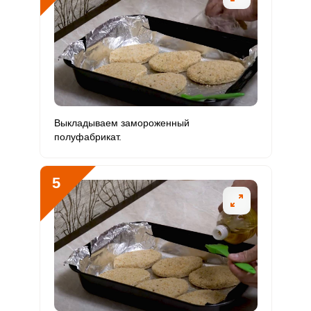
Железо
0.3 мг
18 мг
14
0.3
Йод
0
150 мкг
0
0
Кобальт
0
10 мкг
0
0
Литий
0
70 мкг
0
0
Выкладываем замороженный
Марганец
0 мкг
2 мкг
0
0
полуфабрикат.
Медь
0 мкг
1000 мкг
0
0
5
Никель
0
200 мкг
0
0
Рубидий
0
200 мкг
0
0
Селен
0
55 мкг
0
0
Фтор
1 мкг
4000 мкг
0.2
0
Хром
0
50 мкг
0
0