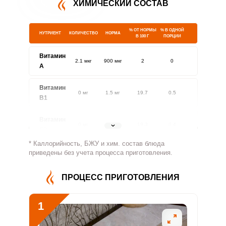
ХИМИЧЕСКИЙ СОСТАВ
% ОТ НОРМЫ
% В ОДНОЙ
НУТРИЕНТ
КОЛИЧЕСТВО
НОРМА
В 100 Г
ПОРЦИИ
Витамин
2.1 мкг
900 мкг
2
0
A
Витамин
0 мг
1.5 мг
19.7
0.5
В1
Витамин
0 мг
1.8 мг
19.3
0.4
В2
* Каллорийность, БЖУ и хим. состав блюда
Витамин
приведены без учета процесса приготовления.
0.1 мг
500 мг
0.1
0
В4
ПРОЦЕСС ПРИГОТОВЛЕНИЯ
Витамин
0
5 мг
0
0
В5
1
Витамин
0.1 мг
2 мг
23.5
0.5
В6