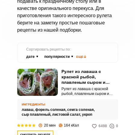
подавать к праздничному столу или в
качестве оригинального перекуса. Для
приготовления такого интересного рулета
берите на заметку простые пошаговые
рецепты из нашей подборки.
Сортировать рецепты по:
дате
популярности
ЕЩЕ
Рулет из лаваша с
красной рыбой,
плавленым сыром и
салатом
Рулет из лаваша с красной
рыбой, плавленым сыром и
салатом формируется по типу
роллов: начинка
ИНГРЕДИЕНТЫ
раскладывается на лист и
лаваш,
форель соленая,
семга соленая,
плотно заворачивается. Затем
сыр плавленый,
листовой салат,
укроп
рулет нарезаем поперечными
кусочками и подаем к столу.
20 мин
164 кКал
6498
0
СМОТРЕТЬ РЕЦЕПТ