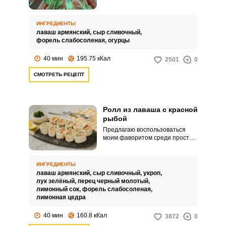
альтернатива – ролл из лаваша
с красной рыбой и сыром.
Сегодня предлагаю приготовить
ИНГРЕДИЕНТЫ
ролл из лаваша с красной
лаваш армянский,
сыр сливочный,
рыбой и сыром.
форель слабосоленая,
огурцы
40 мин
195.75 кКал
2501
0
СМОТРЕТЬ РЕЦЕПТ
Ролл из лаваша с красной
рыбой
Предлагаю воспользоваться
моим фаворитом среди простых
рецептов холодных закусок.
Ролл из лаваша с красной
рыбой получается
ИНГРЕДИЕНТЫ
фантастически аппетитным,
лаваш армянский,
сыр сливочный,
укроп,
ярким и нарядным.
лук зелёный,
перец черный молотый,
лимонный сок,
форель слабосоленая,
лимонная цедра
40 мин
160.8 кКал
3872
0