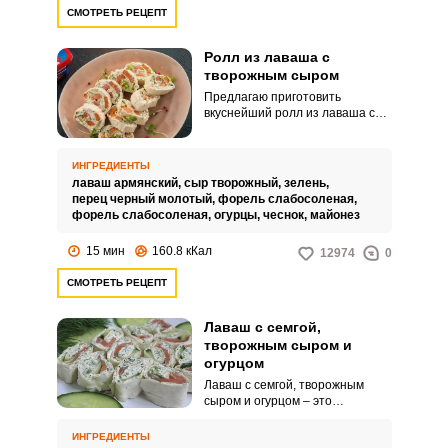
сытыми!
СМОТРЕТЬ РЕЦЕПТ
Ролл из лаваша с
творожным сыром
Предлагаю приготовить
вкуснейший ролл из лаваша с
творожным сыром. Я довольно
часто готовлю такую закуску на
семейные праздники и
ИНГРЕДИЕНТЫ
торжества.
лаваш армянский,
сыр творожный,
зелень,
перец черный молотый,
форель слабосоленая,
форель слабосоленая,
огурцы,
чеснок,
майонез
15 мин
160.8 кКал
12974
0
СМОТРЕТЬ РЕЦЕПТ
Лаваш с семгой,
творожным сыром и
огурцом
Лаваш с семгой, творожным
сыром и огурцом – это
настоящий деликатес. Семга
вкусна сама по себе и едва ли
ИНГРЕДИЕНТЫ