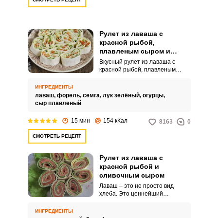
Рулет из лаваша с
красной рыбой,
плавленым сыром и
огурцом
Вкусный рулет из лаваша с
красной рыбой, плавленым
сыром и огурцом, который
быстро и просто можно
ИНГРЕДИЕНТЫ
приготовить на любой кухне.
лаваш,
форель,
семга,
лук зелёный,
огурцы,
Лаваш выбираем именно
сыр плавленый
тонкий, красную рыбу – слабого
или сильного посола, согласно
15 мин
154 кКал
8163
0
личным предпочтениям.
СМОТРЕТЬ РЕЦЕПТ
Рулет из лаваша с
красной рыбой и
сливочным сыром
Лаваш – это не просто вид
хлеба. Это ценнейший
полуфабрикат, который в
современных условия нехватки
ИНГРЕДИЕНТЫ
времени частенько спасает