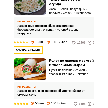
огурца
Лаваш – очень популярный
продукт у хозяек. И неспроста,
ведь он не только заменяет
хлеб, но и является
ИНГРЕДИЕНТЫ
универсальной базой для
лаваш,
сыр творожный,
семга соленая,
приготовления разноплановых
форель соленая,
огурцы,
листовой салат,
блюд.
петрушка
15 мин
130.17 кКал
12566
0
СМОТРЕТЬ РЕЦЕПТ
Рулет из лаваша с семгой
и творожным сыром
Рулет из лаваша с семгой и
творожным сыром – вкусная
закуска, которая займет
заслуженное место на
праздничном столе! Очень
ИНГРЕДИЕНТЫ
аппетитная, сочная с
лаваш,
семга,
сыр творожный,
листовой салат,
оригинальным вкусом и
огурцы,
соль
прекрасным сочетанием
продуктов! Гости точно
50 мин
140.8 кКал
6305
0
останутся довольными и