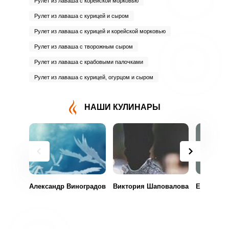
Рулет из лаваша с корейской морковью
Рулет из лаваша с курицей и сыром
Рулет из лаваша с курицей и корейской морковью
Рулет из лаваша с творожным сыром
Рулет из лаваша с крабовыми палочками
Рулет из лаваша с курицей, огурцом и сыром
НАШИ КУЛИНАРЫ
Александр Виноградов
Виктория Шаповалова
Екатерин