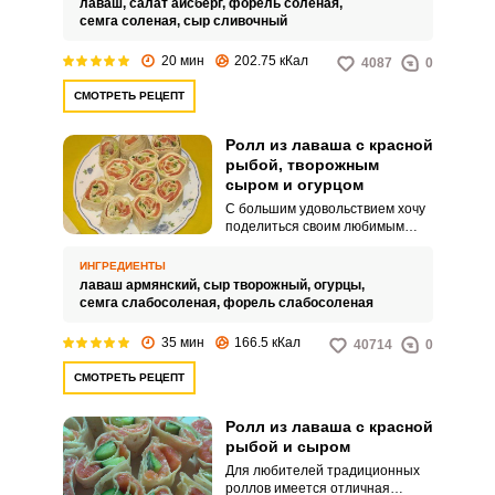
лаваш,
салат айсберг,
форель соленая,
хозяек на кухне.
семга соленая,
сыр сливочный
20 мин
202.75 кКал
4087
0
СМОТРЕТЬ РЕЦЕПТ
Ролл из лаваша с красной
рыбой, творожным
сыром и огурцом
С большим удовольствием хочу
поделиться своим любимым
рецептом ролла из лаваша с
красной рыбой, творожным
ИНГРЕДИЕНТЫ
сыром и огурцом. Закуска
лаваш армянский,
сыр творожный,
огурцы,
получается безумно ароматной
семга слабосоленая,
форель слабосоленая
и невероятно вкусной.
35 мин
166.5 кКал
40714
0
СМОТРЕТЬ РЕЦЕПТ
Ролл из лаваша с красной
рыбой и сыром
Для любителей традиционных
роллов имеется отличная