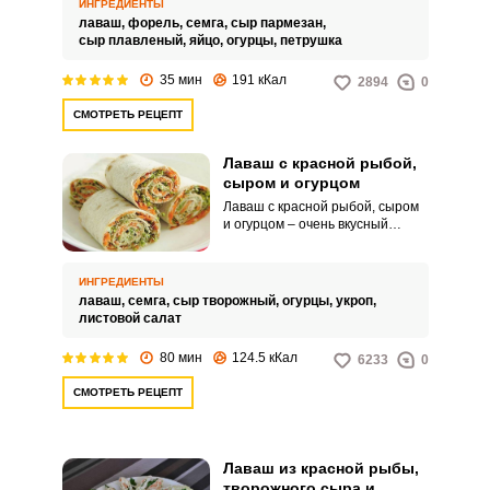
сбалансированная по вкусу
ИНГРЕДИЕНТЫ
начинка: красная соленая
лаваш,
форель,
семга,
сыр пармезан,
рыбка, два вида сыра,
сыр плавленый,
яйцо,
огурцы,
петрушка
ароматная зелень петрушки,
яйца и свежий огурец. Все
35 мин
191 кКал
2894
0
компоненты идеально
сочетаются между собой.
СМОТРЕТЬ РЕЦЕПТ
Лаваш с красной рыбой,
сыром и огурцом
Лаваш с красной рыбой, сыром
и огурцом – очень вкусный
рецепт закуски для
праздничного стола. Сочная
рыба придает блюду приятный
ИНГРЕДИЕНТЫ
аромат, а огурец и творожный
лаваш,
семга,
сыр творожный,
огурцы,
укроп,
сыр делают его потрясающе
листовой салат
нежным и сочным.
80 мин
124.5 кКал
6233
0
СМОТРЕТЬ РЕЦЕПТ
Лаваш из красной рыбы,
творожного сыра и