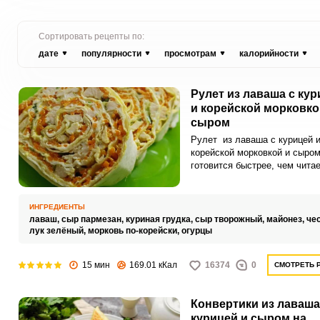
Сортировать рецепты по:
дате
популярности
просмотрам
калорийности
Рулет из лаваша с кур
и корейской морковко
сыром
Рулет из лаваша с курицей 
корейской морковкой и сыро
готовится быстрее, чем чита
данный рецепт! Лаваш – пало
выручалочка в случаях, когд
быстро приготовить закуску 
ИНГРЕДИЕНТЫ
сытный перекус. Причем для
лаваш,
сыр пармезан,
куриная грудка,
сыр творожный,
майонез,
че
начинки можно использовать
лук зелёный,
морковь по-корейски,
огурцы
совершенно разные продукты
остатки из холодильника
15 мин
169.01 кКал
16374
0
СМОТРЕТЬ 
утилизируем, и семью накор
Конвертики из лаваша
курицей и сыром на