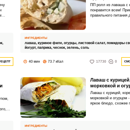
очу
ПП ролл из лаваша с 
и
понравится всем! При
м
правильного питания 
й на
готовить на основе л
ожно
диетические блюда. З
го
одновременно малока
приятно
после нее не хочется 
ИНГРЕДИЕНТЫ
ю.
нибудь на ходу.
ок,
лаваш,
куриное филе,
огурцы,
листовой салат,
помидоры св
йогурт,
паприка,
чеснок,
зелень,
соль
40 мин
73.7 кКал
17730
0
РЕЦЕПТ
СМО
ВХОД НА САЙТ
РЕГИСТРАЦИЯ
Лаваш с курицей
Войдите
и
морковкой и огу
с помощью социальных сетей:
Лаваш с курицей, кор
морковкой и огурцом -
упом,
яркое блюдо, схожее 
составу с шаурмой. Н
ого,
или
сложного подхода и д
ваш с
ингредиентов, но сто
ой и
порадует вас объемн
юдо
ИНГРЕДИЕНТЫ
насыщенным вкусом.
пикника