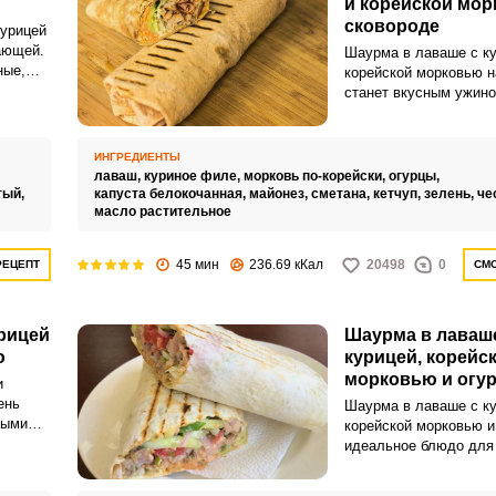
и корейской мор
сковороде
урицей
ающей.
Шаурма в лаваше с ку
ные,
корейской морковью н
 друга
станет вкусным ужино
перекусом. Закуска п
невероятно сытно, пи
ароматной.
ИНГРЕДИЕНТЫ
лаваш,
куриное филе,
морковь по-корейски,
огурцы,
тый,
капуста белокочанная,
майонез,
сметана,
кетчуп,
зелень,
че
масло растительное
45 мин
236.69 кКал
20498
0
РЕЦЕПТ
СМО
рицей
Шаурма в лаваш
ю
курицей, корейс
морковью и огу
и
ень
Шаурма в лаваше с ку
ными
корейской морковью и
лярная
идеальное блюдо для 
.
вкусного перекуса! Пр
дома очень просто, эт