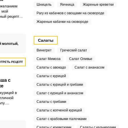
Шницель
Яичница
Жареные креветки
 желанием
 мой
Рагу из кабачков с овощами на сковороде
ный рецепт
х, хрустящих
Жареные кабачки на сковороде
 с курицей в
из лаваша
иком среди
Салаты
 перекусов.
й молотый,
Винегрет
Греческий салат
Салат Мимоза
Салат Оливье
ТРЕТЬ РЕЦЕПТ
Салаты с авокадо
Салат с ананасом
Салаты с курицей
аша с
Салаты с курицей и грибами
ке
курицей в
Салат с курицей и ананасом
отличной
Салаты с грибами
лу.
е, недорогие
Салаты с копченой курицей
ти в своем
ш есть в
Салат с крабовыми палочками
Салаты с креветками
Салаты с кальмарами