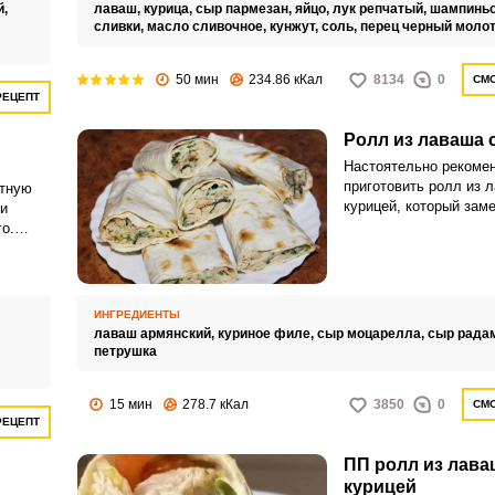
й,
лаваш,
курица,
сыр пармезан,
яйцо,
лук репчатый,
шампиньо
сливки,
масло сливочное,
кунжут,
соль,
перец черный моло
50 мин
234.86 кКал
8134
0
СМО
РЕЦЕПТ
Ролл из лаваша 
Настоятельно рекоме
приготовить ролл из 
итную
курицей, который зам
и
полноценный завтрак 
о.
Закуска станет замеч
е и
угощением к дружеск
в!
посиделкам. Этот рец
сей
видоизменять и искат
ИНГРЕДИЕНТЫ
варианты блюда.
лаваш армянский,
куриное филе,
сыр моцарелла,
сыр рада
петрушка
15 мин
278.7 кКал
3850
0
СМО
РЕЦЕПТ
ПП ролл из лава
курицей