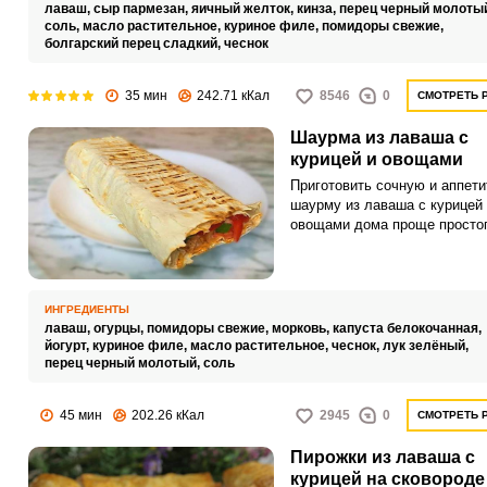
на природу.
лаваш,
сыр пармезан,
яичный желток,
кинза,
перец черный молоты
соль,
масло растительное,
куриное филе,
помидоры свежие,
болгарский перец сладкий,
чеснок
35 мин
242.71 кКал
8546
0
СМОТРЕТЬ 
Шаурма из лаваша с
курицей и овощами
Приготовить сочную и аппет
шаурму из лаваша с курицей 
овощами дома проще простог
Такое блюдо намного полезне
вкуснее закусочных варианто
Настоящее объедение для в
семьи!
ИНГРЕДИЕНТЫ
лаваш,
огурцы,
помидоры свежие,
морковь,
капуста белокочанная,
йогурт,
куриное филе,
масло растительное,
чеснок,
лук зелёный,
перец черный молотый,
соль
45 мин
202.26 кКал
2945
0
СМОТРЕТЬ 
Пирожки из лаваша с
курицей на сковороде