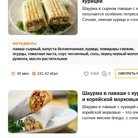
курицей
Шаурма в сырном лаваше с к
получается особенно потряс
Сочная, нежная курица и соч
полезные овощи хорошо друг
дополняют.
ИНГРЕДИЕНТЫ
лаваш сырный,
капуста белокочанная,
курица,
помидоры свежие,
огурцы,
томатная паста,
соус чесночный,
соль,
перец черный моло
руккола,
масло растительное
45 мин
241.42 кКал
5469
0
СМОТРЕТЬ 
Шаурма в лаваше с ку
и корейской морковь
Шаурма в лаваше с курицей 
корейской морковью – это оч
сытное мясное блюдо, с соч
овощами. А еще самая попу
закуска во всех забегаловках