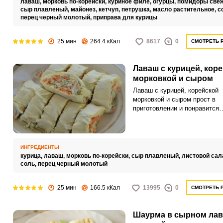
лаваш,
морковь по-корейски,
куриное филе,
огурцы,
помидоры све
на свежем воздухе. В лаваш
сыр плавленый,
майонез,
кетчуп,
петрушка,
масло растительное,
с
перец черный молотый,
приправа для курицы
заворачиваем обжаренную с
специями курицу, кусочки ов
пикантную корейскую морков
25 мин
264.4 кКал
8617
0
СМОТРЕТЬ 
Лаваш с курицей, кор
морковкой и сыром
Лаваш с курицей, корейской
морковкой и сыром прост в
приготовлении и понравится
большинству домочадцев!
Добавление курицы в начинк
рулета позволяет добиться 
сытности готового блюда.
ИНГРЕДИЕНТЫ
Нарезанный на порции, такой
курица,
лаваш,
морковь по-корейски,
сыр плавленый,
листовой сал
удобно взять с собой для пл
соль,
перец черный молотый
перекуса.
25 мин
166.5 кКал
13995
0
СМОТРЕТЬ 
Шаурма в сырном лав