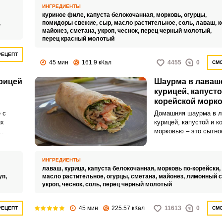
силу каждому. А еще
ИНГРЕДИЕНТЫ
шаурма очень полезна
куриное филе,
капуста белокочанная,
морковь,
огурцы,
продукты в ней прове
,
помидоры свежие,
сыр,
масло растительное,
соль,
лаваш,
к
майонез,
сметана,
укроп,
чеснок,
перец черный молотый,
безопасные!
перец красный молотый
РЕЦЕПТ
45 мин
161.9 кКал
4455
0
СМО
рицей
Шаурма в лаваш
курицей, капусто
корейской морк
 с
Домашняя шаурма в л
их
курицей, капустой и к
морковью – это сытное
уса и
главное безопасное б
чной
Прекрасная закуска д
ного
праздничного стола и
ИНГРЕДИЕНТЫ
семейного меню. Поб
лаваш,
курица,
капуста белокочанная,
морковь по-корейски,
их любимым блюдом!
уп,
масло растительное,
огурцы,
сметана,
майонез,
лимонный с
укроп,
чеснок,
соль,
перец черный молотый
45 мин
225.57 кКал
11613
0
РЕЦЕПТ
СМО