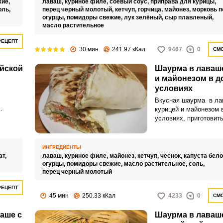
жие,
лаваш,
куриное филе,
соевый соус,
приправа для курицы,
оль,
перец черный молотый,
кетчуп,
горчица,
майонез,
морковь п
о
огурцы,
помидоры свежие,
лук зелёный,
сыр плавленый,
масло растительное
ощей и
ку.
РЕЦЕПТ
Запомнить меня
30 мин
241.97 кКал
9467
0
СМО
ейской
Шаурма в лаваше
ВХОД
и майонезом в 
условиях
ЕЩЕ НЕ ЗАРЕГИСТРИРОВАННЫ?
Вкусная шаурма в ла
курицей и майонезом 
Забыли пароль?
условиях, приготовить
у для
сможет каждый, и рез
большей
понравится всем. Отл
для обеденного перек
ИНГРЕДИЕНТЫ
 рулет
сытного ужина!
ат,
лаваш,
куриное филе,
майонез,
кетчуп,
чеснок,
капуста бел
отного
огурцы,
помидоры свежие,
масло растительное,
соль,
перец черный молотый
РЕЦЕПТ
45 мин
250.33 кКал
4233
0
СМО
аше с
Шаурма в лаваше