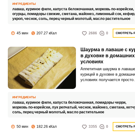
ИНГРЕДИЕНТЫ
лаваш,
куриное филе,
капуста белокочанная,
морковь по-корейски,
огурцы,
помидоры свежие,
сметана,
майонез,
лимонный сок,
кефир
укроп,
чеснок,
соль,
перец черный молотый,
масло растительное
45 мин
207.27 кКал
2686
0
СМОТРЕТЬ 
Шаурма в лаваше с ку
в духовке в домашних
условиях
Аппетитная шаурма в лаваше
курицей в духовке в домашн
условиях получается просто
невероятной. Для особого вк
аромата добавим в рецепт со
моркови по – корейски и нем
ИНГРЕДИЕНТЫ
пряного чеснока.
лаваш,
куриное филе,
капуста белокочанная,
помидоры черри,
морковь по-корейски,
лук репчатый,
чеснок,
майонез,
сметана,
кетч
соль,
перец черный молотый,
масло растительное
50 мин
182.26 кКал
3355
0
СМОТРЕТЬ 