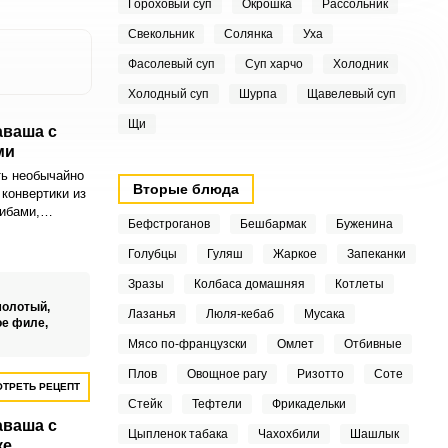
Гороховый суп
Окрошка
Рассольник
Свекольник
Солянка
Уха
Фасолевый суп
Суп харчо
Холодник
Холодный суп
Шурпа
Щавелевый суп
Щи
аваша с
ми
ть необычайно
Вторые блюда
 конвертики из
рибами,
Бефстроганов
Бешбармак
Буженина
с собой в
работу, в
Голубцы
Гуляш
Жаркое
Запеканки
. Конвертики
новенным
Зразы
Колбаса домашняя
Котлеты
 и придутся по
молотый,
Лазанья
Люля-кебаб
Мусака
.
ое филе,
Мясо по-французски
Омлет
Отбивные
Плов
Овощное рагу
Ризотто
Соте
ТРЕТЬ РЕЦЕПТ
Стейк
Тефтели
Фрикадельки
аваша с
Цыпленок табака
Чахохбили
Шашлык
ке