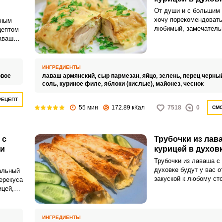
От души и с большим
хочу порекомендовать
ьным
любимый, замечатель
цептом
фантастически вкусны
аваша с
конвертиков из лаваша
е. Они
духовке. Конвертики 
щей
станут вашим любимч
й
ИНГРЕДИЕНТЫ
быстрых и аппетитных
овое
лаваш армянский,
сыр пармезан,
яйцо,
зелень,
перец черны
соль,
куриное филе,
яблоки (кислые),
майонез,
чеснок
РЕЦЕПТ
55 мин
172.89 кКал
7518
0
СМО
 с
Трубочки из лав
 и
курицей в духов
Трубочки из лаваша с 
духовке будут у вас 
альный
закуской к любому сто
перекуса
Ингредиенты доступны
ицей,
и их всегда можно най
о
холодильнике, а лава
каждом маркете.
выезд
ИНГРЕДИЕНТЫ