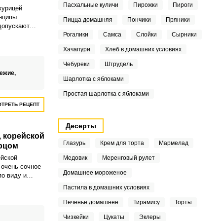
Пасхальные куличи
Пирожки
Пироги
курицей
нципы
Пицца домашняя
Пончики
Пряники
допускают
аваша
Рогалики
Самса
Слойки
Сырники
акуска сытная,
Хачапури
Хлеб в домашних условиях
лорийная и
съесть что-
Чебуреки
Штрудель
ежие,
Шарлотка с яблоками
Простая шарлотка с яблоками
ТРЕТЬ РЕЦЕПТ
Десерты
, корейской
Глазурь
Крем для торта
Мармелад
рцом
ейской
Медовик
Меренговый рулет
 очень сочное
Домашнее мороженое
по виду и
е требует
Пастила в домашних условиях
орогих
процентно
Печенье домашнее
Тирамису
Торты
ым
Чизкейки
Цукаты
Эклеры