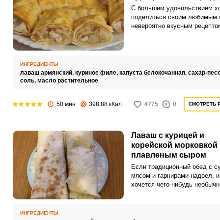
С большим удовольствием х
поделиться своим любимым 
невероятно вкусным рецепто
пирожков из лаваша с курице
сковороде. Такие пирожки м
приготовить в качестве сытно
завтрака в выходной день и 
ИНГРЕДИЕНТЫ
удивить свою любимую семь
лаваш армянский,
куриное филе,
капуста белокочанная,
сахар-пес
соль,
масло растительное
50 мин
398.88 кКал
4775
0
СМОТРЕТЬ 
Лаваш с курицей и
корейской морковкой 
плавленым сыром
Если традиционный обед с с
мясом и гарнирами надоел, и
хочется чего-нибудь необычн
почему бы не приготовить ла
курицей и корейской морковк
плавленым сыром? Такое бл
ИНГРЕДИЕНТЫ
также отлично подойдет для 