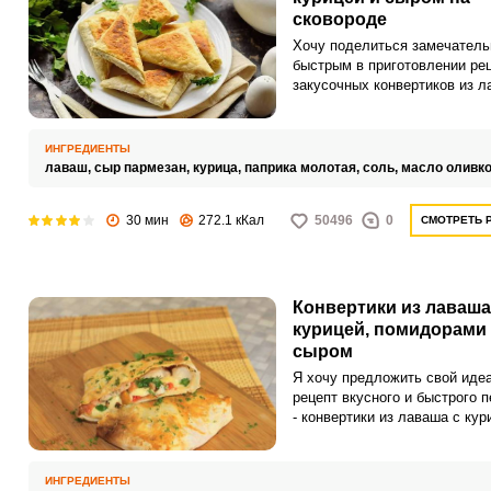
сковороде
Хочу поделиться замечател
быстрым в приготовлении ре
закусочных конвертиков из л
курицей и сыром на сковород
получаются с тонкой хрустя
корочкой и сочной аппетитно
ИНГРЕДИЕНТЫ
начинкой.
лаваш,
сыр пармезан,
курица,
паприка молотая,
соль,
масло оливк
30 мин
272.1 кКал
50496
0
СМОТРЕТЬ 
Конвертики из лаваша
курицей, помидорами
сыром
Я хочу предложить свой иде
рецепт вкусного и быстрого 
- конвертики из лаваша с кур
помидорами и сыром. Я част
готовлю такую закуску, если
предстоит путешествие или 
ИНГРЕДИЕНТЫ