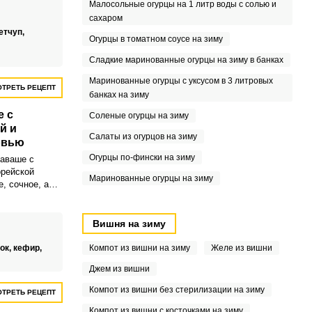
Малосольные огурцы на 1 литр воды с солью и
 домашняя
я, и все
сахаром
ренные и
етчуп,
Огурцы в томатном соусе на зиму
Сладкие маринованные огурцы на зиму в банках
Маринованные огурцы с уксусом в 3 литровых
ТРЕТЬ РЕЦЕПТ
банках на зиму
е с
Соленые огурцы на зиму
й и
Салаты из огурцов на зиму
овью
Огурцы по-фински на зиму
аваше с
орейской
Маринованные огурцы на зиму
, сочное, а
людо!
ля
 обычного
Вишня на зиму
алуйте родных
ок,
кефир,
Компот из вишни на зиму
Желе из вишни
Джем из вишни
Компот из вишни без стерилизации на зиму
ТРЕТЬ РЕЦЕПТ
Компот из вишни с косточками на зиму