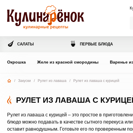
К
🍆
🍵
САЛАТЫ
ПЕРВЫЕ БЛЮДА
Окрошка
Желе из красной смородины
Варенье и
/
Закуски
/
Рулет из лаваша
/
Рулет из лаваша с курицей
РУЛЕТ ИЗ ЛАВАША С КУРИЦЕ
Рулет из лаваша с курицей – это простое в приготовле
блюдо можно подавать в качестве сытного перекуса или 
оставит равнодушным. Готовьте его по проверенным п