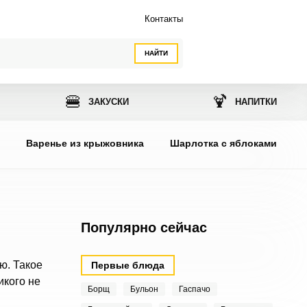
Контакты
НАЙТИ
🍔
🍹
ЗАКУСКИ
НАПИТКИ
ы
Варенье из крыжовника
Шарлотка с яблоками
Популярно сейчас
ю. Такое
Первые блюда
икого не
Борщ
Бульон
Гаспачо