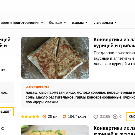
время приготовления
белкам
жирам
углеводам
ицей
Конвертики из л
й и
курицей и гриба
Предлагаю приготови
вкусные и аппетитные
и
лаваша с курицей и г
м
которые удобно брать 
ется
качестве перекуса на 
чка-
поездку или на пикник
а нужно
получаются с необык
или
ИНГРЕДИЕНТЫ
вкусовым сочетанием,
снок,
лаваш,
сыр пармезан,
яйцо,
молоко коровье,
перец черный 
вкусу абсолютно всем
соль,
масло растительное,
грибы консервированные,
курин
: и
помидоры свежие
РЕЦЕПТ
мим.
20 мин
184.7 кКал
31105
0
СМО
 с
Конвертики из л
курицей в духов