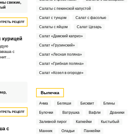
ны свежие,
тый
Салаты с пекинской капустой
Салат с тунцом
Салат с фасолью
ТРЕТЬ РЕЦЕПТ
Салаты с яйцом
Салат Цезарь
Салат «Дамский каприз»
с курицей
Салат «Грузинский»
ндую
лаваша с
Салат «Лесная поляна»
енит
или перекус.
Салат «Грибная поляна»
ательным
Салат «Козел в огороде»
им
епт можно
ь новые
мер,
Выпечка
Ачма
Беляши
Бисквит
Блины
ТРЕТЬ РЕЦЕПТ
Булочки
Ватрушка
Вафли
Драники
Заливной пирог
Капкейки
Кыстыбый
ша с
Манник
Оладьи
Панкейки