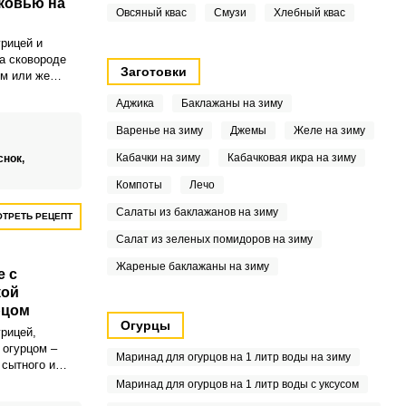
ковью на
Овсяный квас
Смузи
Хлебный квас
рицей и
а сковороде
Заготовки
м или же
олучается
Аджика
Баклажаны на зиму
тательной и
Варенье на зиму
Джемы
Желе на зиму
Кабачки на зиму
Кабачковая икра на зиму
снок,
Компоты
Лечо
Салаты из баклажанов на зиму
ТРЕТЬ РЕЦЕПТ
Салат из зеленых помидоров на зиму
Жареные баклажаны на зиму
е с
кой
рцом
Огурцы
рицей,
 огурцом –
Маринад для огурцов на 1 литр воды на зиму
сытного и
иготовить ее
Маринад для огурцов на 1 литр воды с уксусом
о точно под