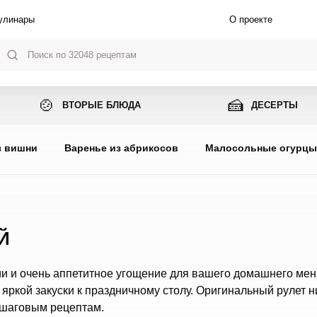
улинары
О проекте
🍲
🍰
ВТОРЫЕ БЛЮДА
ДЕСЕРТЫ
з вишни
Варенье из абрикосов
Малосольные огурц
Й
нии и очень аппетитное угощение для вашего домашнего мен
яркой закуски к праздничному столу. Оригинальный рулет н
ошаговым рецептам.