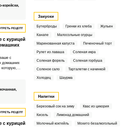
о-корейски,
Закуски
Бутерброды
Гренки из хлеба
Жульен
ТРЕТЬ РЕЦЕПТ
Канапе
Малосольные огурцы
 с курицей
Маринованная капуста
Печеночный торт
домашних
Рулет из лаваша
Соленая икра
ваше с
Соленая форель
Соленая горбуша
в домашних
 которую,
Соленое сало
Тарталетки с начинкой
ультат также
Холодец
Шаурма
ичная закуска
уса или
окочанная,
Напитки
Березовый сок на зиму
Квас из цикория
ТРЕТЬ РЕЦЕПТ
Кисель
Лимонад домашний
 с курицей
Молочный коктейль
Мохито безалкогольный