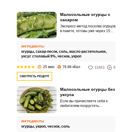
Малосольные огурцы с
сахаром
Экспресс-метод посолки огурцов
в пакете, готовы уже через 15
мин. К огурцам добавляется
сахар, соль, уксус, растительное
масло, чеснок и зелень.
ИНГРЕДИЕНТЫ
огурцы,
сахар-песок,
соль,
масло растительное,
уксус столовый 9%,
чеснок,
укроп
25 мин
76.86 кКал
11803
0
СМОТРЕТЬ РЕЦЕПТ
Малосольные огурцы без
уксуса
Если вы причисляете себя к
любителям похрустеть
малосольными огурцами, но у
вас не хватает времени на их
приготовление, тогда рецепт,
ИНГРЕДИЕНТЫ
который мы представим вашему
огурцы,
укроп,
чеснок,
соль
вниманию, станет настоящей