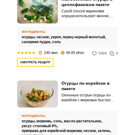
целлофановом пакете
Сухой способ мариновки
огурцов используют многие,
достаточно просто сложить
огурцы в какую-нибудь емкость
вместе с зеленью, специями и
ИНГРЕДИЕНТЫ
дать им немного времени
огурцы,
чеснок,
укроп,
перец черный молотый,
настояться. В результате
сахарная пудра,
соль
огурцы остаются такими же
хрустящими и приобретают
240 мин
48.85 кКал
5966
0
приятный пикантный вкус.
СМОТРЕТЬ РЕЦЕПТ
Огурцы по-корейски в
пакете
Огненные острые огурцы по-
корейски с морковью быстро
готовятся и выстаиваются в
пакете сутки в холодильнике.
Эта закуска придется по вкусу
ИНГРЕДИЕНТЫ
любителям пикантных блюд.
огурцы,
морковь,
соль,
масло растительное,
уксус столовый 9%,
приправа для корейской моркови,
чеснок,
зелень,