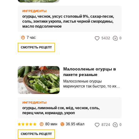
разнообразие в повседневное
меню. Такую закуску можно
ИНГРЕДИЕНТЫ
делать небольшими порциями
огурцы,
чеснок,
уксус столовый 9%,
сахар-песок,
непосредственно для обеда или
соль,
зонтики укропа,
листья черной смородины,
ужина.
масло подсолнечное
Запомнить меня
7 час
5432
0
ВХОД
СМОТРЕТЬ РЕЦЕПТ
ЕЩЕ НЕ ЗАРЕГИСТРИРОВАННЫ?
Малосоленые огурцы в
Забыли пароль?
пакете резаные
Малосоленые огурцы
маринуются так быстро, то их
можно приготовить
непосредственно перед обедом
или ужином. Очень вкусно их
ИНГРЕДИЕНТЫ
есть с картофелем и мясными
огурцы,
лимонный сок,
мёд,
чеснок,
соль,
блюдами.
перец чили,
кориандр,
укроп
80 мин
36.95 кКал
8724
0
СМОТРЕТЬ РЕЦЕПТ