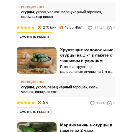
укладываем в пакет и
добавляем специи – все! Самое
ИНГРЕДИЕНТЫ
утомительное – это ожидать
огурцы,
укроп,
чеснок,
перец чёрный горошек,
когда они промаринуются. Зато
соль,
сахар-песок
в результате мы получаем
хрустящие, ароматные
270 мин
48.85 кКал
12243
0
малосольные огурчики
пропитанные ароматами
СМОТРЕТЬ РЕЦЕПТ
чеснока, перца и зелени.
Хрустящие малосольные
огурцы на 1 кг в пакете с
чесноком и укропом
Быстрые хрустящие
малосольные огурцы на 1 кг в
пакете с чесноком и укропом –
закуска, от которой не
ИНГРЕДИЕНТЫ
откажется ни ребенок, ни
огурцы,
укроп,
перец чёрный горошек,
соль,
взрослый. Готовится угощение
чеснок,
сахар-песок
за считанные минуты и
обладает незабываемым
5 ч
1771
0
вкусом.
СМОТРЕТЬ РЕЦЕПТ
Маринованные огурцы в
пакете за 2 часа