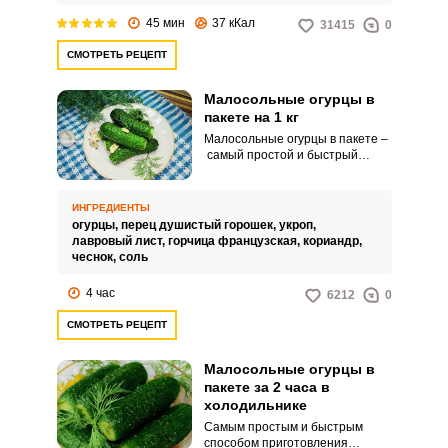
Включайте фантазию и творите
45 мин
37 кКал
31415
0
и уже через 30 минут на вашем
столе будут красоваться
СМОТРЕТЬ РЕЦЕПТ
готовые малосольные огурчики.
Малосольные огурцы в
пакете на 1 кг
Малосольные огурцы в пакете –
самый простой и быстрый
способ приготовить вкусную
хрустящую закуску. Огурчики
получаются сочными и
ИНГРЕДИЕНТЫ
ароматными, при этом не
огурцы,
перец душистый горошек,
укроп,
требует никакой термической
лавровый лист,
горчица французская,
кориандр,
обработки.
чеснок,
соль
4 час
6212
0
СМОТРЕТЬ РЕЦЕПТ
Малосольные огурцы в
пакете за 2 часа в
холодильнике
Самым простым и быстрым
способом приготовления