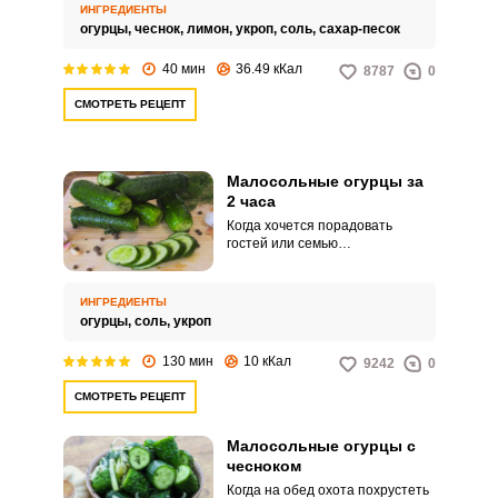
картошку. Часто мы отказываем
ИНГРЕДИЕНТЫ
себе в этом удовольствии,
огурцы,
чеснок,
лимон,
укроп,
соль,
сахар-песок
потому что думаем, что готовить
такие огурцы долго.
40 мин
36.49 кКал
8787
0
СМОТРЕТЬ РЕЦЕПТ
Малосольные огурцы за
2 часа
Когда хочется порадовать
гостей или семью
малосольными огурчиками
собственного приготовления, на
выручку приходит рецепт
ИНГРЕДИЕНТЫ
малосольных огурцов за 2 часа.
огурцы,
соль,
укроп
Главные преимущества этого
рецепта в том, что он довольно
130 мин
10 кКал
9242
0
простой и быстрый, и при этом
огурцы получаются отменные –
СМОТРЕТЬ РЕЦЕПТ
хрустящие, пикантные и
ароматные.
Малосольные огурцы с
чесноком
Когда на обед охота похрустеть