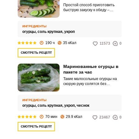
Простой способ приготовить
быструю закуску к обеду –
засолить огурцы с укропом.
Такое блюдо можно готовить в
любой сезон, главное, чтобы
ИНГРЕДИЕНТЫ
огурцы и зелень были не
огурцы,
соль крупная,
укроп
подвявшие, лучший вариант –
свежесорванные плоды прямо с
190 ч
35 кКал
11573
0
грядки.
СМОТРЕТЬ РЕЦЕПТ
Маринованные огурцы в
пакете за час
Такие малосольные огурцы на
скорую руку солятся без
маринада в пакете. Уже через
час можете подать их к обеду
или использовать для
ИНГРЕДИЕНТЫ
приготовления салата.
огурцы,
соль крупная,
укроп,
чеснок
70 мин
29.9 кКал
23467
0
СМОТРЕТЬ РЕЦЕПТ