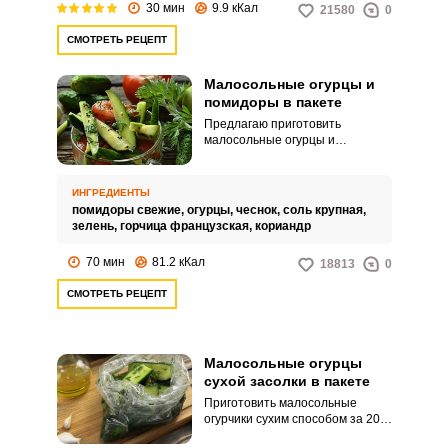
30 мин
9.9 кКал
21580
0
приготовить!
СМОТРЕТЬ РЕЦЕПТ
Малосольные огурцы и
помидоры в пакете
Предлагаю приготовить
малосольные огурцы и
помидоры в пакете. Овощи
будут готовы уже через час.
ИНГРЕДИЕНТЫ
помидоры свежие,
огурцы,
чеснок,
соль крупная,
зелень,
горчица французская,
кориандр
70 мин
81.2 кКал
18813
0
СМОТРЕТЬ РЕЦЕПТ
Малосольные огурцы
сухой засолки в пакете
Приготовить малосольные
огурчики сухим способом за 20
минут – легко! Промываем,