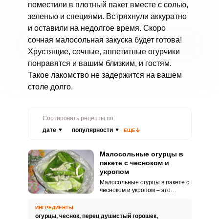
поместили в плотный пакет вместе с солью,
зеленью и специями. Встряхнули аккуратно
и оставили на недолгое время. Скоро
сочная малосольная закуска будет готова!
Хрустящие, сочные, аппетитные огурчики
понравятся и вашим близким, и гостям.
Такое лакомство не задержится на вашем
столе долго.
Сортировать рецепты по:
дате
популярности
ЕЩЕ
Малосольные огурцы в
пакете с чесноком и
укропом
Малосольные огурцы в пакете с
чесноком и укропом – это
незаменимое лакомство,
которое прекрасно дополняет
ИНГРЕДИЕНТЫ
многие блюда и восхищает
огурцы,
чеснок,
перец душистый горошек,