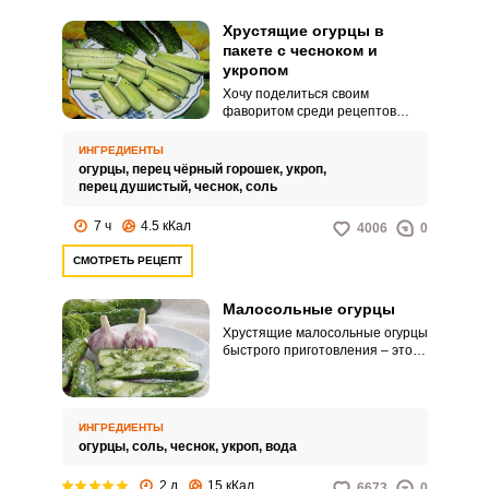
Хрустящие огурцы в
пакете с чесноком и
укропом
Хочу поделиться своим
фаворитом среди рецептов
малосольных огурцов. Огурчики,
приготовленные в пакете с
ИНГРЕДИЕНТЫ
чесноком и укропом, получаются
огурцы,
перец чёрный горошек,
укроп,
очень ароматными и
перец душистый,
чеснок,
соль
хрустящими.
7 ч
4.5 кКал
4006
0
СМОТРЕТЬ РЕЦЕПТ
Малосольные огурцы
Хрустящие малосольные огурцы
быстрого приготовления – это
даже звучит божественно. А к
горячей картошечке или
жареному мясу это самая
идеальная закуска.
ИНГРЕДИЕНТЫ
огурцы,
соль,
чеснок,
укроп,
вода
2 д
15 кКал
6673
0