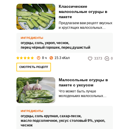
Классические
малосольные огурцы в
пакете
Предлагаем вам рецепт вкусных
и хрустящих малосольных
огурчиков, которые получаются
всегда и у всех. Он не требует
ИНГРЕДИЕНТЫ
большого количества времени:
огурцы,
соль,
укроп,
чеснок,
всего лишь промыть огурчики,
перец чёрный горошек,
перец душистый
уложить в пакет и добавить
зелень и специи.
8 ч
15.3 кКал
3373
0
СМОТРЕТЬ РЕЦЕПТ
Малосольные огурцы в
пакете с уксусом
Что может быть лучше
молоденьких малосольных
огурчиков с зеленью и
чесночком, поданных на стол с
молодой картошечкой? Специи
ИНГРЕДИЕНТЫ
и травы, которые вы будете
огурцы,
соль крупная,
сахар-песок,
добавлять в огурчики, а также
масло подсолнечное,
уксус столовый 9%,
укроп,
количество соли и выбор масла,
чеснок
зависит только от вас!