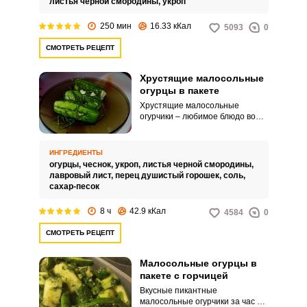
листья черной смородины,
укроп
времени и усилий для их
приготовления, а результат
250 мин
16.33 кКал
5093
0
порадует вас и вашу семью.
Замариновав огурчики днем, уже
СМОТРЕТЬ РЕЦЕПТ
к ужину полностью готовые они
будут красоваться на вашем
столе!
Хрустящие малосольные
огурцы в пакете
Хрустящие малосольные
огурчики – любимое блюдо во
многих семьях. Сдобренные
большим количеством специй и
ароматных трав,
ИНГРЕДИЕНТЫ
приготовленные за считанные
огурцы,
чеснок,
укроп,
листья черной смородины,
часы они выступают отличным
лавровый лист,
перец душистый горошек,
соль,
гарниром к мясным и рыбным
сахар-песок
блюдам, жареному и отварному
картофелю, а также
8 ч
42.9 кКал
4584
0
свежеприготовленному
шашлыку.
СМОТРЕТЬ РЕЦЕПТ
Малосольные огурцы в
пакете с горчицей
Вкусные пикантные
малосольные огурчики за час –