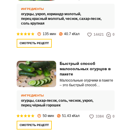
закуски является рецепт
малосольных огурчиков в
ИНГРЕДИЕНТЫ
пакете. Малосольные огурчики
огурцы,
укроп,
кориандр молотый,
можно употреблять в пищу уже
перец красный молотый,
чеснок,
сахар-песок,
через 2 часа.
соль крупная
135 мин
40.7 кКал
14421
0
СМОТРЕТЬ РЕЦЕПТ
Быстрый способ
малосольных огурцов в
пакете
Малосольные огурчики в пакете
– это быстрый способ
маринования огурцов, для
которого нет необходимости
ИНГРЕДИЕНТЫ
использовать посуду. Овощи
огурцы,
сахар-песок,
соль,
чеснок,
укроп,
промываем, укладываем в пакет,
перец чёрный горошек
добавляем пряности и свежую
зелень.
50 мин
51.43 кКал
3384
0
СМОТРЕТЬ РЕЦЕПТ