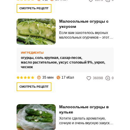
СМОТРЕТЬ РЕЦЕПТ
Малосольные огурцы с
уксусом
Если вам захотелось вкусных
малосольных огурчиков – этот
рецепт для вас! Вкуснейшие
пикантные огурчики с чесночком,
зеленью и уксусом. Готовятся
ИНГРЕДИЕНТЫ
они за считанные минуты, а их
огурцы,
соль крупная,
сахар-песок,
вкус запоминается надолго!
масло растительное,
уксус столовый 9%,
укроп,
чеснок
35 мин
17 кКал
36098
0
СМОТРЕТЬ РЕЦЕПТ
Малосольные огурцы в
кульке
Хотите сделать ароматную,
сочную и очень вкусную закуску
из огурцов? Тогда этот рецепт