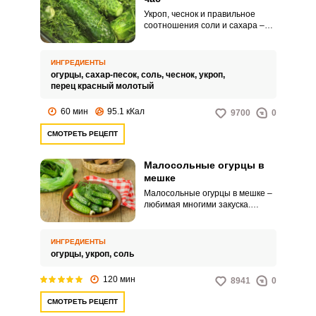
Укроп, чеснок и правильное
соотношения соли и сахара –
вот и все, что нужно для
приготовления малосольных
огурцов, которые уже через час
ИНГРЕДИЕНТЫ
будут радовать вас своим
огурцы,
сахар-песок,
соль,
чеснок,
укроп,
ароматом и характерным
перец красный молотый
хрустом. Огурцы необходимо
выбирать маленького размера, а
60 мин
95.1 кКал
9700
0
кончики обязательно срезать –
это обеспечит равномерный и
СМОТРЕТЬ РЕЦЕПТ
быстрый процесс засолки.
Малосольные огурцы в
мешке
Малосольные огурцы в мешке –
любимая многими закуска.
Готовится очень просто и
быстро.
ИНГРЕДИЕНТЫ
огурцы,
укроп,
соль
120 мин
8941
0
СМОТРЕТЬ РЕЦЕПТ