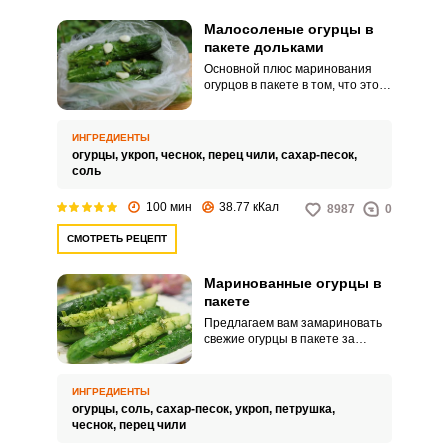
Малосоленые огурцы в
пакете дольками
Основной плюс маринования
огурцов в пакете в том, что это
очень быстро и не нужно
готовить специальных рассолов.
Чтобы овощи лучше
ИНГРЕДИЕНТЫ
пропитались специями и солью,
огурцы,
укроп,
чеснок,
перец чили,
сахар-песок,
нарежьте их дольками.
соль
100 мин
38.77 кКал
8987
0
СМОТРЕТЬ РЕЦЕПТ
Маринованные огурцы в
пакете
Предлагаем вам замариновать
свежие огурцы в пакете за
максимально короткий срок: все
предварительные манипуляции
займут не более 15 минут, а
ИНГРЕДИЕНТЫ
кушать сие чудесное творение
огурцы,
соль,
сахар-песок,
укроп,
петрушка,
своих ручек вы сможете уже
чеснок,
перец чили
через 2-3 часа. В принципе, все