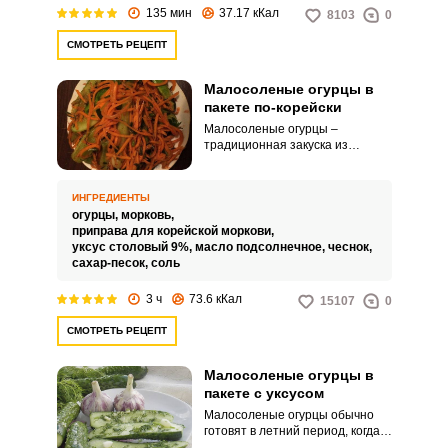
сделать можно и с вчера, чтобы
135 мин
37.17 кКал
8103
0
ночью полежали огурчики в
холодном месте и очень хорошо
СМОТРЕТЬ РЕЦЕПТ
промариновались, но даже и
утром вы вполне успеете
засолить их к обеду по этому
Малосоленые огурцы в
простейшему рецепту, который
пакете по-корейски
удивит вас прекрасным
Малосоленые огурцы –
результатом!
традиционная закуска из
русской кухни, которая сочетает
свежесть овощей и острый вкус
различных приправ. Нет ничего
ИНГРЕДИЕНТЫ
вкуснее печеной картошечки и
огурцы,
морковь,
молодых малосоленых
ВХОД НА САЙТ
РЕГИСТРАЦИЯ
приправа для корейской моркови,
огурчиков.
уксус столовый 9%,
масло подсолнечное,
чеснок,
сахар-песок,
соль
Войдите
3 ч
73.6 кКал
15107
0
с помощью социальных сетей:
СМОТРЕТЬ РЕЦЕПТ
Малосоленые огурцы в
или
пакете с уксусом
Малосоленые огурцы обычно
готовят в летний период, когда
хочется привнести