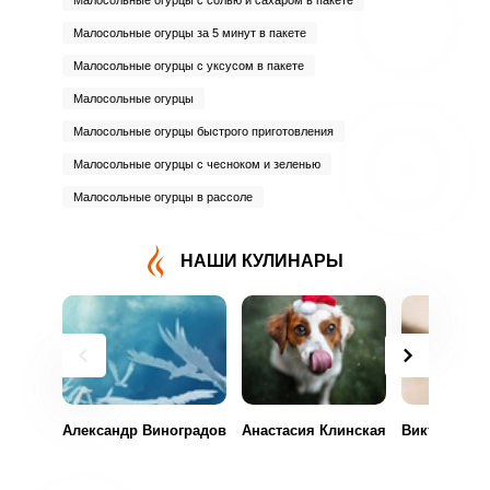
Малосольные огурцы с солью и сахаром в пакете
Малосольные огурцы за 5 минут в пакете
Малосольные огурцы с уксусом в пакете
Малосольные огурцы
Малосольные огурцы быстрого приготовления
Малосольные огурцы с чесноком и зеленью
Малосольные огурцы в рассоле
НАШИ КУЛИНАРЫ
Александр Виноградов
Анастасия Клинская
Виктория М