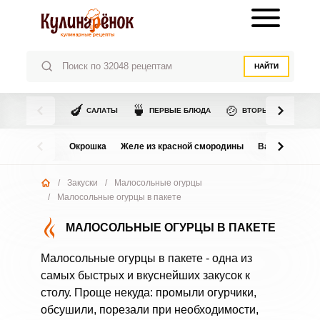
НАЙТИ
🍆
🍵
🍲
САЛАТЫ
ПЕРВЫЕ БЛЮДА
ВТОРЫЕ БЛЮДА
Окрошка
Желе из красной смородины
Варенье из в
/
Закуски
/
Малосольные огурцы
/
Малосольные огурцы в пакете
МАЛОСОЛЬНЫЕ ОГУРЦЫ В ПАКЕТЕ
Малосольные огурцы в пакете - одна из
самых быстрых и вкуснейших закусок к
столу. Проще некуда: промыли огурчики,
обсушили, порезали при необходимости,