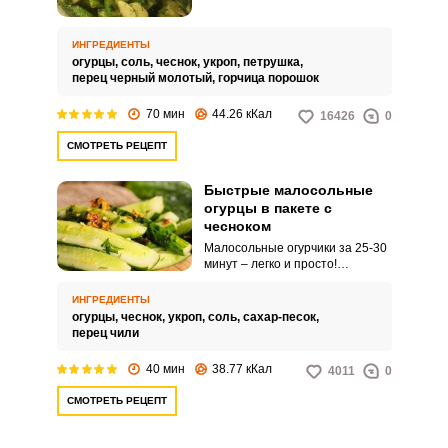
это реально! Промываем
огурцы, режем их на кусочки,
добавляем большое количество
ИНГРЕДИЕНТЫ
зелени и чеснока – они
огурцы,
соль,
чеснок,
укроп,
петрушка,
придадут огурчикам
перец черный молотый,
горчица порошок
великолепный аромат, и
щепотку горчичного порошка –
70 мин
44.26 кКал
16426
0
он придаст огурцам приятный
пикантный вкус и красивый цвет.
СМОТРЕТЬ РЕЦЕПТ
Раз-два и все готово!
Быстрые малосольные
огурцы в пакете с
чесноком
Малосольные огурчики за 25-30
минут – легко и просто!
Подготавливаем огурцы,
добавляем специи,
ИНГРЕДИЕНТЫ
перемешиваем и оставляем для
огурцы,
чеснок,
укроп,
соль,
сахар-песок,
того, чтобы они
перец чили
промариновались. Уже через
полчаса у вас на столе готовые
40 мин
38.77 кКал
4011
0
пикантные малосольные
огурчики с чесноком и зеленью.
СМОТРЕТЬ РЕЦЕПТ