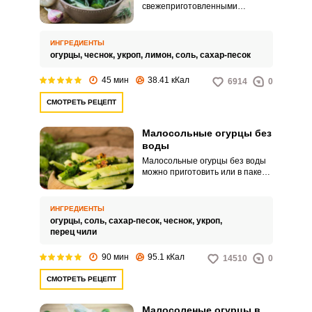
свежеприготовленными
малосольными огурчиками, на
выручку хозяйке приходит
рецепт малосольных огурцов с
ИНГРЕДИЕНТЫ
чесноком. Ароматные и
огурцы,
чеснок,
укроп,
лимон,
соль,
сахар-песок
пикантные огурцы придутся по
вкусу даже самым
45 мин
38.41 кКал
6914
0
привередливым членам семьи,
ведь от них просто невозможно
СМОТРЕТЬ РЕЦЕПТ
оторваться.
Малосольные огурцы без
воды
Малосольные огурцы без воды
можно приготовить или в пакете,
или в банке. В данном
классическом рецепте вам
предлагается засолить их с
ИНГРЕДИЕНТЫ
чесноком, укропом и острым
огурцы,
соль,
сахар-песок,
чеснок,
укроп,
перчиком и в пакете.
перец чили
90 мин
95.1 кКал
14510
0
СМОТРЕТЬ РЕЦЕПТ
Малосоленые огурцы в