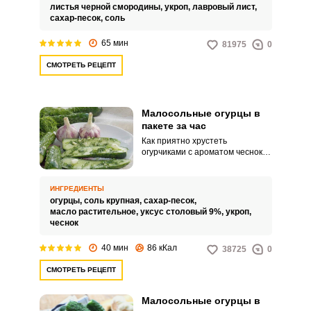
своим свежим вкусом. Готовить
листья черной смородины,
укроп,
лавровый лист,
их можно легко и быстро прямо
сахар-песок,
соль
у себя на кухне.Хрустящие
малосольные огурцы в пакете с
65 мин
81975
0
чесноком и укропом быстрого
приготовленияВ этом рецепте
СМОТРЕТЬ РЕЦЕПТ
мы добавим ароматный чеснок и
свежий укроп, которые придадут
огурцам неповторимый букет
вкусов и ароматов.
Малосольные огурцы в
пакете за час
Как приятно хрустеть
огурчиками с ароматом чеснока
и укропа, да под молодую
картошку. Этот быстрый рецепт
спасёт вас, когда нет времени на
ИНГРЕДИЕНТЫ
готовку, а хочется вкусных и
огурцы,
соль крупная,
сахар-песок,
нежных соленых огурцов.
масло растительное,
уксус столовый 9%,
укроп,
чеснок
40 мин
86 кКал
38725
0
СМОТРЕТЬ РЕЦЕПТ
Малосольные огурцы в