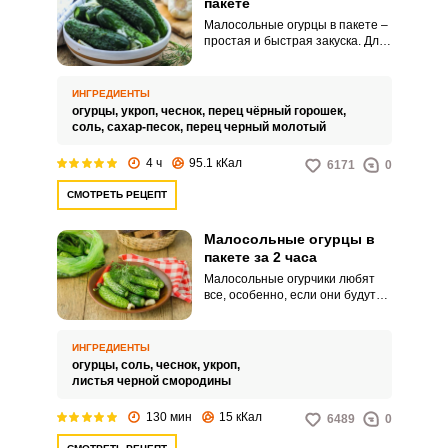
пакете
Малосольные огурцы в пакете –
простая и быстрая закуска. Для
засолки следует отобрать
огурцы среднего размера,
небольшие огурчики выглядят
ИНГРЕДИЕНТЫ
аппетитнее и просаливаются за
огурцы,
укроп,
чеснок,
перец чёрный горошек,
меньшее время.
соль,
сахар-песок,
перец черный молотый
4 ч
95.1 кКал
6171
0
СМОТРЕТЬ РЕЦЕПТ
Малосольные огурцы в
пакете за 2 часа
Малосольные огурчики любят
все, особенно, если они будут
готовы уже через 2 часа. Этот
рецепт широко распространен и
популярен.
ИНГРЕДИЕНТЫ
огурцы,
соль,
чеснок,
укроп,
листья черной смородины
130 мин
15 кКал
6489
0