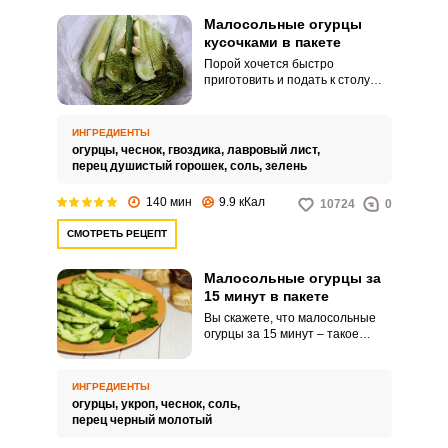
Малосольные огурцы
кусочками в пакете
Порой хочется быстро
приготовить и подать к столу
вкусную закуску. Малосольные
огурчики любимы многими за их
хрустящий вкус, быстроту
ИНГРЕДИЕНТЫ
приготовления и за выполнение
огурцы,
чеснок,
гвоздика,
лавровый лист,
функции вкусной добавки к
перец душистый горошек,
соль,
зелень
основному блюду.
140 мин
9.9 кКал
10724
0
СМОТРЕТЬ РЕЦЕПТ
Малосольные огурцы за
15 минут в пакете
Вы скажете, что малосольные
огурцы за 15 минут – такое
невозможно! Но нет! Возможно!
В этом рецепте сплошные
плюсы – ингредиенты
ИНГРЕДИЕНТЫ
доступные, их минимальное
огурцы,
укроп,
чеснок,
соль,
количество, и времени на
перец черный молотый
приготовление всего 15 минут.
Обязательно попробуйте