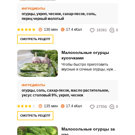
для вас! Малосольные огурцы в
кульке отличаются высокой
ИНГРЕДИЕНТЫ
скоростью и удобством
огурцы,
укроп,
чеснок,
сахар-песок,
соль,
приготовления. Не нужно
перец черный молотый
возиться с емкостями и не
придется готовить никаких
130 мин
17.4 кКал
18381
0
рассолов.
СМОТРЕТЬ РЕЦЕПТ
Малосольные огурцы
кусочками
Чтобы быстро приготовить
вкусные и сочные огурцы, нужно
разрезать их на несколько
кусочков. Так они лучше впитают
соль и специи.
ИНГРЕДИЕНТЫ
огурцы,
соль,
сахар-песок,
масло растительное,
уксус столовый 9%,
укроп,
чеснок
135 мин
17.4 кКал
27556
0
СМОТРЕТЬ РЕЦЕПТ
Малосольные огурцы за
час