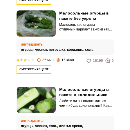
СМОТРЕТЬ РЕЦЕПТ
Малосольные огурцы в
пакете без укропа
Малосольные огурцы –
отличный вариант закуски как
для семейного обеда или ужина,
так и для праздничного стола.
Вашему вниманию
ИНГРЕДИЕНТЫ
предлагается простой рецепт
огурцы,
чеснок,
петрушка,
кориандр,
соль
приготовления малосольных
огурцов в пакете без укропа.
35 мин
15 кКал
16190
0
СМОТРЕТЬ РЕЦЕПТ
Малосольные огурцы в
пакете в холодильнике
Любите ли вы полакомиться
чем-нибудь солененьким? Как
вы относитесь к тому, чтобы
похрустеть малосольными
огурчиками? Пряные,
ИНГРЕДИЕНТЫ
ароматные и безумно вкусные,
огурцы,
чеснок,
соль,
листья хрена,
они потребуют минимум