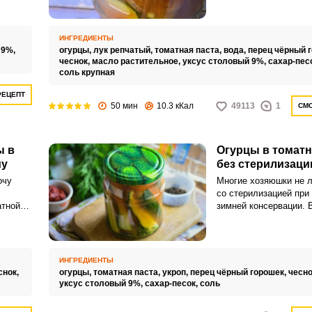
мый
зимним рецептом огур
томатной пасте без ст
ИНГРЕДИЕНТЫ
 9%,
огурцы,
лук репчатый,
томатная паста,
вода,
перец чёрный 
чеснок,
масло растительное,
уксус столовый 9%,
сахар-пес
соль крупная
РЕЦЕПТ
50 мин
10.3 кКал
49113
1
СМО
ы в
Огурцы в томатн
му
без стерилизаци
очу
Многие хозяюшки не 
со стерилизацией при
атной
зимней консервации. В
ся
поделиться интересн
ь
огурцов в томатной за
стерилизации на зиму.
ИНГРЕДИЕНТЫ
снок,
огурцы,
томатная паста,
укроп,
перец чёрный горошек,
чесно
уксус столовый 9%,
сахар-песок,
соль