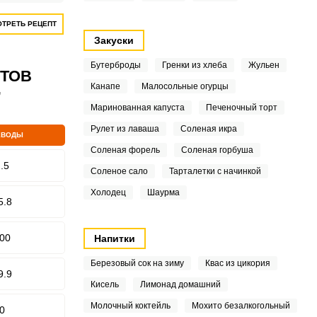
ТРЕТЬ РЕЦЕПТ
Закуски
Бутерброды
Гренки из хлеба
Жульен
ПТОВ
Канапе
Малосольные огурцы
”
Маринованная капуста
Печеночный торт
Рулет из лаваша
Соленая икра
ЕВОДЫ
Соленая форель
Соленая горбуша
.5
Соленое сало
Тарталетки с начинкой
Холодец
Шаурма
5.8
00
Напитки
Березовый сок на зиму
Квас из цикория
9.9
Кисель
Лимонад домашний
Молочный коктейль
Мохито безалкогольный
0