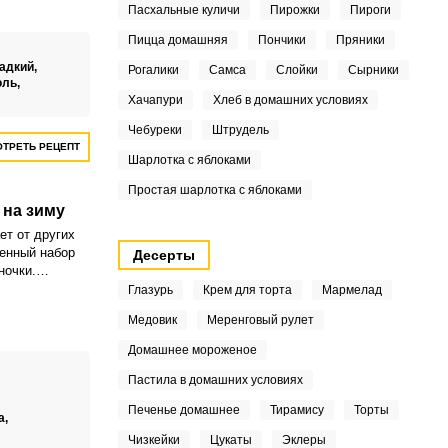
 Невероятно
Пасхальные куличи
Пирожки
Пироги
огурчики в
Пицца домашняя
Пончики
Пряники
адкий,
Рогалики
Самса
Слойки
Сырники
оль,
Хачапури
Хлеб в домашних условиях
Чебуреки
Штрудель
ТРЕТЬ РЕЦЕПТ
Шарлотка с яблоками
Простая шарлотка с яблоками
 на зиму
ет от других
бенный набор
Десерты
ночки.
 таких
Глазурь
Крем для торта
Мармелад
отовить из
Медовик
Меренговый рулет
 из томатной
 готовый
Домашнее мороженое
Пастила в домашних условиях
Печенье домашнее
Тирамису
Торты
а,
Чизкейки
Цукаты
Эклеры