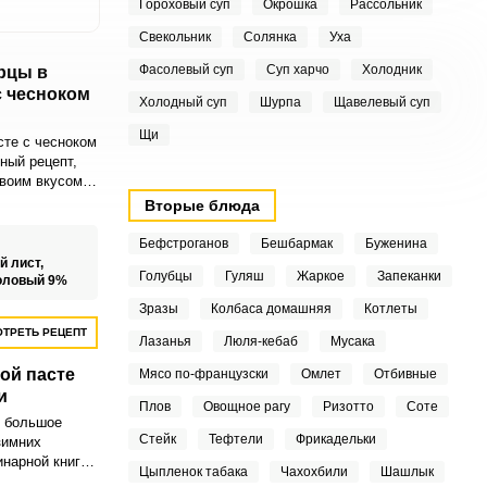
Гороховый суп
Окрошка
Рассольник
Свекольник
Солянка
Уха
Фасолевый суп
Суп харчо
Холодник
рцы в
с чесноком
Холодный суп
Шурпа
Щавелевый суп
Щи
сте с чесноком
ный рецепт,
своим вкусом и
рцы, слегка
Вторые блюда
сочетании с
пастой – это
Бефстроганов
Бешбармак
Буженина
 вкуса.
й лист,
Голубцы
Гуляш
Жаркое
Запеканки
оловый 9%
Зразы
Колбаса домашняя
Котлеты
ТРЕТЬ РЕЦЕПТ
Лазанья
Люля-кебаб
Мусака
ой пасте
Мясо по-французски
Омлет
Отбивные
и
Плов
Овощное рагу
Ризотто
Соте
т большое
Стейк
Тефтели
Фрикадельки
зимних
инарной книге.
Цыпленок табака
Чахохбили
Шашлык
воим любимым