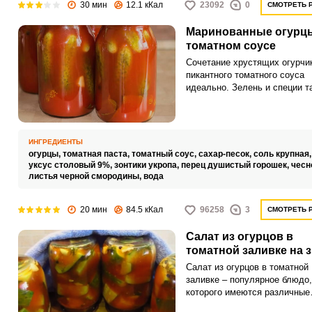
30 мин
12.1 кКал
23092
0
СМОТРЕТЬ 
Маринованные огурц
томатном соусе
Сочетание хрустящих огурчи
пикантного томатного соуса
идеально. Зелень и специи т
добавляют свой характерный
аромат.
ИНГРЕДИЕНТЫ
огурцы,
томатная паста,
томатный соус,
сахар-песок,
соль крупная
уксус столовый 9%,
зонтики укропа,
перец душистый горошек,
чесн
листья черной смородины,
вода
20 мин
84.5 кКал
96258
3
СМОТРЕТЬ 
Салат из огурцов в
томатной заливке на 
Салат из огурцов в томатной
заливке – популярное блюдо,
которого имеются различные
вариации. Томатную заливку 