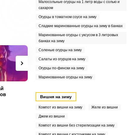
Малосольные огурцы на 1 литр воды с солью и
сахаром
Огурцы в томатном соусе на зиму
Сладкие маринованные огурцы на зиму в банках
Маринованные огурцы с уксусом в 3 литровых
банках на зиму
Соленые огурцы на зиму
Салаты из огурцов на зиму
Огурцы по-фински на зиму
Маринованные огурцы на зиму
ай
Ольга Игнатенко
Оля Хмелевская
О
нов
Вишня на зиму
Компот из вишни на зиму
Желе из вишни
Джем из вишни
Компот из вишни без стерилизации на зиму
Компот из вишни с косточками на зиму