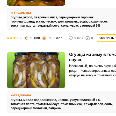
из свежих помидор, томатног
или соуса, иногда использую
кетчуп.
ИНГРЕДИЕНТЫ
огурцы,
укроп,
лавровый лист,
перец чёрный горошек,
горчица французская,
чеснок,
для заливки:,
вода,
сахар-песок,
томатная паста,
томатный соус,
соль,
уксус столовый 9%
60 мин
150.7 кКал
53687
0
СМОТРЕТЬ 
Огурцы на зиму в том
соусе
Необычный, но очень вкусны
рецепт консервированных ов
огурцы на зиму в томатном с
Огурцы, приготовленные по э
технологии, неизменно арома
пикантные и хрустящие.
ИНГРЕДИЕНТЫ
огурцы,
масло подсолнечное,
чеснок,
уксус яблочный 6%,
томатная паста,
томатный соус,
томатный сок,
сахар-песок,
соль,
перец черный молотый,
паприка