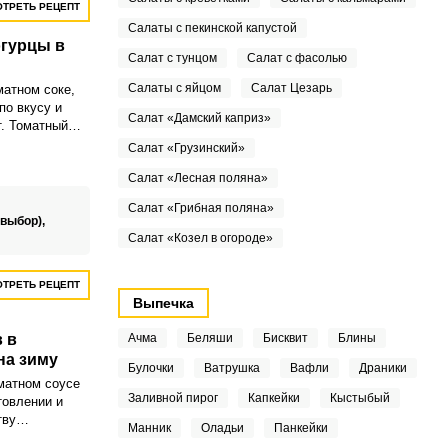
ТРЕТЬ РЕЦЕПТ
Салаты с пекинской капустой
гурцы в
Салат с тунцом
Салат с фасолью
Салаты с яйцом
Салат Цезарь
атном соке,
о вкусу и
Салат «Дамский каприз»
. Томатный
окупной, а
Салат «Грузинский»
льно.
Салат «Лесная поляна»
Салат «Грибная поляна»
 выбор),
Салат «Козел в огороде»
ТРЕТЬ РЕЦЕПТ
Выпечка
 в
Ачма
Беляши
Бисквит
Блины
на зиму
Булочки
Ватрушка
Вафли
Драники
оматном соусе
Заливной пирог
Капкейки
Кыстыбый
товлении и
тву
Манник
Оладьи
Панкейки
на зиму можно