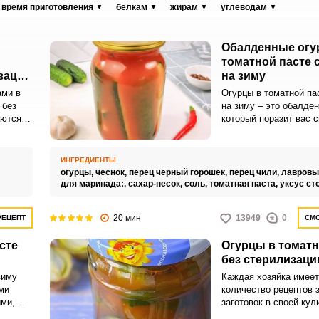
время приготовления
белкам
жирам
углеводам
Обалденные огу
томатной пасте 
зации
на зиму
ами в
Огурцы в томатной па
 без
на зиму – это обалден
аются
который поразит вас 
ароматом. Сочные огу
ка
острые от чеснока, в 
рячие
насыщенной томатной 
ИНГРЕДИЕНТЫ
настоящий фестиваль
огурцы,
чеснок,
перец чёрный горошек,
перец чили,
лавровы
для маринада:,
сахар-песок,
соль,
томатная паста,
уксус ст
20 мин
13949
0
РЕЦЕПТ
СМО
сте
Огурцы в томатн
без стерилизаци
зиму
Каждая хозяйка имее
ми
количество рецептов 
ыми,
заготовок в своей кул
аждая
Я хочу поделиться с