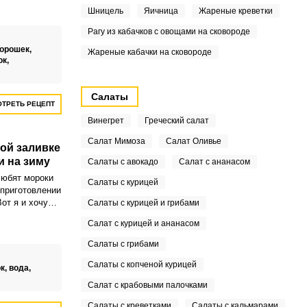
цов в
Шницель
Яичница
Жареные креветки
ерилизации.
Рагу из кабачков с овощами на сковороде
горошек,
Жареные кабачки на сковороде
ок,
Салаты
ТРЕТЬ РЕЦЕПТ
Винегрет
Греческий салат
Салат Мимоза
Салат Оливье
ой заливке
и на зиму
Салаты с авокадо
Салат с ананасом
любят мороки
Салаты с курицей
 приготовлении
от я и хочу
Салаты с курицей и грибами
ым рецептом
Салат с курицей и ананасом
ливке без
Салаты с грибами
Салаты с копченой курицей
к,
вода,
Салат с крабовыми палочками
Салаты с креветками
Салаты с кальмарами