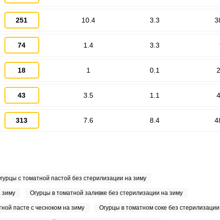
251
10.4
3.3
3
74
1.4
3.3
18
1
0.1
2
43
3.5
1.1
4
313
7.6
8.4
4
гурцы с томатной пастой без стерилизации на зиму
 зиму
Огурцы в томатной заливке без стерилизации на зиму
тной пасте с чесноком на зиму
Огурцы в томатном соке без стерилизации