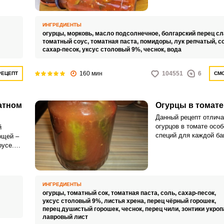
о сока
заготовит по-разному.
т
вкусными получаются 
томатном соусе.
ИНГРЕДИЕНТЫ
огурцы,
морковь,
масло подсолнечное,
болгарский перец сл
томатный соус,
томатная паста,
помидоры,
лук репчатый,
с
сахар-песок,
уксус столовый 9%,
чеснок,
вода
160 мин
104551
6
РЕЦЕПТ
СМО
атном
Огурцы в томате
ВХОД НА САЙТ
РЕГИСТРАЦИЯ
Данный рецепт отлича
огурцов в томате осо
й
специй для каждой ба
ощей –
Войдите
Томатную заливку для
оусе.
огурчиков можно приг
той
с помощью социальных сетей:
свежих помидоров или
тные,
пасты и использовать
томатный сок.
ИНГРЕДИЕНТЫ
огурцы,
томатный сок,
томатная паста,
соль,
сахар-песок,
или
уксус столовый 9%,
листья хрена,
перец чёрный горошек,
перец душистый горошек,
чеснок,
перец чили,
зонтики укроп
лавровый лист