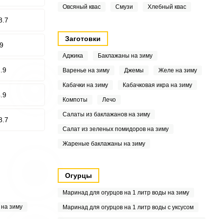
Овсяный квас
Смузи
Хлебный квас
8.7
Заготовки
9
Аджика
Баклажаны на зиму
.9
Варенье на зиму
Джемы
Желе на зиму
Кабачки на зиму
Кабачковая икра на зиму
.9
Компоты
Лечо
Салаты из баклажанов на зиму
8.7
Салат из зеленых помидоров на зиму
Жареные баклажаны на зиму
Огурцы
Маринад для огурцов на 1 литр воды на зиму
 на зиму
Маринад для огурцов на 1 литр воды с уксусом