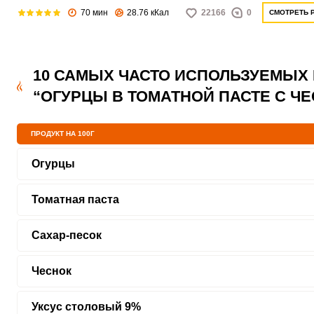
70 мин
28.76 кКал
22166
0
СМОТРЕТЬ 
10 САМЫХ ЧАСТО ИСПОЛЬЗУЕМЫХ
“ОГУРЦЫ В ТОМАТНОЙ ПАСТЕ С Ч
ПРОДУКТ НА 100Г
Огурцы
Томатная паста
Сахар-песок
Чеснок
Уксус столовый 9%