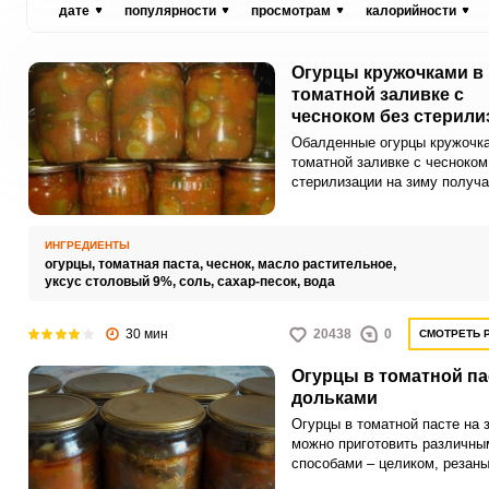
дате
популярности
просмотрам
калорийности
Огурцы кружочками в
томатной заливке с
чесноком без стерили
на зиму
Обалденные огурцы кружочк
томатной заливке с чесноком
стерилизации на зиму получ
очень вкусными, сочными и
насыщенными. Такая заготов
прекрасно дополнит ваши го
ИНГРЕДИЕНТЫ
блюда.
огурцы,
томатная паста,
чеснок,
масло растительное,
уксус столовый 9%,
соль,
сахар-песок,
вода
30 мин
20438
0
СМОТРЕТЬ 
Огурцы в томатной па
дольками
Огурцы в томатной пасте на 
можно приготовить различны
способами – целиком, резан
кружочками или дольками. К