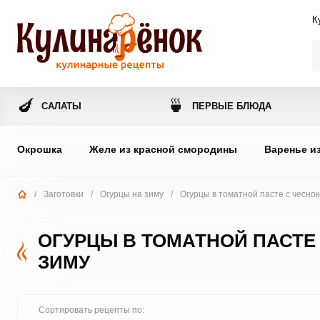
К
🍆
🍵
САЛАТЫ
ПЕРВЫЕ БЛЮДА
Окрошка
Желе из красной смородины
Варенье и
/
Заготовки
/
Огурцы на зиму
/
Огурцы в томатной пасте с чесно
ОГУРЦЫ В ТОМАТНОЙ ПАСТЕ
ЗИМУ
Сортировать рецепты по: