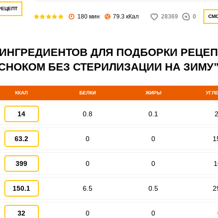
РЕЦЕПТ
180 мин
79.3 кКал
28369
0
СМО
Запомнить меня
 ИНГРЕДИЕНТОВ ДЛЯ ПОДБОРКИ РЕЦЕ
ЕСНОКОМ БЕЗ СТЕРИЛИЗАЦИИ НА ЗИМУ
ВХОД
ЕЩЕ НЕ ЗАРЕГИСТРИРОВАННЫ?
ККАЛ
БЕЛКИ
ЖИРЫ
УГЛ
Забыли пароль?
14
0.8
0.1
2
63.2
0
0
1
399
0
0
1
150.1
6.5
0.5
2
32
0
0