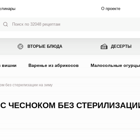
улинары
О проекте
🍲
🍰
ВТОРЫЕ БЛЮДА
ДЕСЕРТЫ
з вишни
Варенье из абрикосов
Малосольные огурц
ком без стерилизации на зиму
 С ЧЕСНОКОМ БЕЗ СТЕРИЛИЗАЦИ