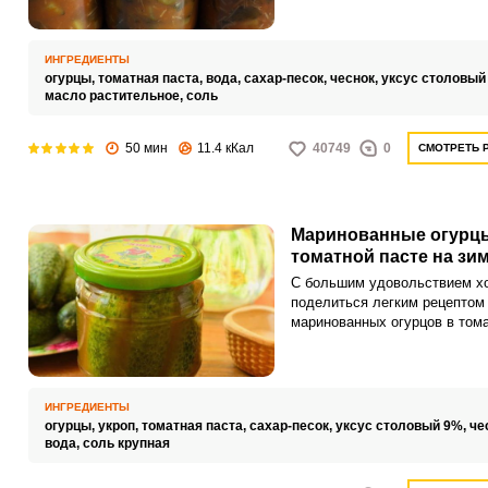
хозяйка выбирает свой люби
способ.
ИНГРЕДИЕНТЫ
огурцы,
томатная паста,
вода,
сахар-песок,
чеснок,
уксус столовый
масло растительное,
соль
50 мин
11.4 кКал
40749
0
СМОТРЕТЬ 
Маринованные огурц
томатной пасте на зи
С большим удовольствием х
поделиться легким рецептом
маринованных огурцов в том
пасте на зиму. Они получают
хрустящими, сочными и очен
аппетитными.
ИНГРЕДИЕНТЫ
огурцы,
укроп,
томатная паста,
сахар-песок,
уксус столовый 9%,
че
вода,
соль крупная