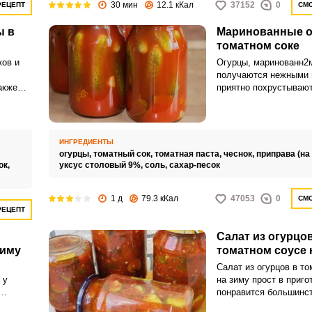
30 мин
12.1 кКал
37152
0
РЕЦЕПТ
СМО
ы в
Маринованные о
томатном соке
ков и
Огурцы, маринованн2м
получаются нежными п
акже
приятно похрустывают
сок используется не п
готовится самостояте
ИНГРЕДИЕНТЫ
,
огурцы,
томатный сок,
томатная паста,
чеснок,
приправа (на
ок,
уксус столовый 9%,
соль,
сахар-песок
1 д
79.3 кКал
47053
0
СМО
РЕЦЕПТ
Салат из огурцов
зиму
томатном соусе 
Салат из огурцов в т
 у
на зиму прост в приго
понравится большинс
готовят
домочадцев! Огурцы 