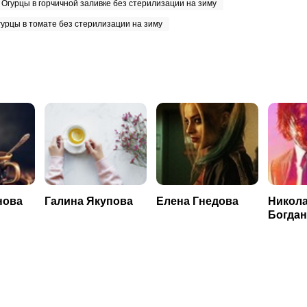
Огурцы в горчичной заливке без стерилизации на зиму
урцы в томате без стерилизации на зиму
нова
Галина Якупова
Елена Гнедова
Никол
Богда