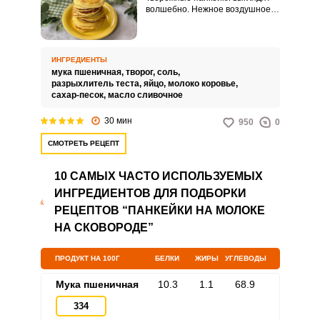
волшебно. Нежное воздушное
лакомство украсит семейное
чаепитие или завтрак.
ИНГРЕДИЕНТЫ
мука пшеничная,
творог,
соль,
разрыхлитель теста,
яйцо,
молоко коровье,
сахар-песок,
масло сливочное
30 мин
950
0
СМОТРЕТЬ РЕЦЕПТ
10 САМЫХ ЧАСТО ИСПОЛЬЗУЕМЫХ
ИНГРЕДИЕНТОВ ДЛЯ ПОДБОРКИ
РЕЦЕПТОВ “ПАНКЕЙКИ НА МОЛОКЕ
НА СКОВОРОДЕ”
ПРОДУКТ НА 100Г
БЕЛКИ
ЖИРЫ
УГЛЕВОДЫ
Мука пшеничная
10.3
1.1
68.9
334