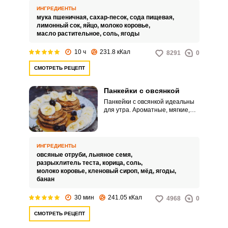
ИНГРЕДИЕНТЫ
мука пшеничная,
сахар-песок,
сода пищевая,
лимонный сок,
яйцо,
молоко коровье,
масло растительное,
соль,
ягоды
10 ч
231.8 кКал
8291
0
СМОТРЕТЬ РЕЦЕПТ
Панкейки с овсянкой
Панкейки с овсянкой идеальны
для утра. Ароматные, мягкие,
сытные, они не только вкусные,
но и полезные.
ИНГРЕДИЕНТЫ
овсяные отруби,
льняное семя,
разрыхлитель теста,
корица,
соль,
молоко коровье,
кленовый сироп,
мёд,
ягоды,
банан
30 мин
241.05 кКал
4968
0
СМОТРЕТЬ РЕЦЕПТ