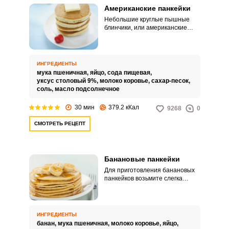
Американские панкейки
Небольшие круглые пышные
блинчики, или американские
панкейки, очень
распространены в Америке, там
они входят в состав практически
любого завтрака. Готовятся
ИНГРЕДИЕНТЫ
легко и быстро.
мука пшеничная,
яйцо,
сода пищевая,
уксус столовый 9%,
молоко коровье,
сахар-песок,
соль,
масло подсолнечное
30 мин
379.2 кКал
9268
0
СМОТРЕТЬ РЕЦЕПТ
Банановые панкейки
Для приготовления банановых
панкейков возьмите слегка
перезрелые фрукты, так оладьи
будут более сладкими и
ароматными. Есть такие
панкейки лучше, пока они еще
ИНГРЕДИЕНТЫ
теплые с медом или другим
банан,
мука пшеничная,
молоко коровье,
яйцо,
сладким сиропом.