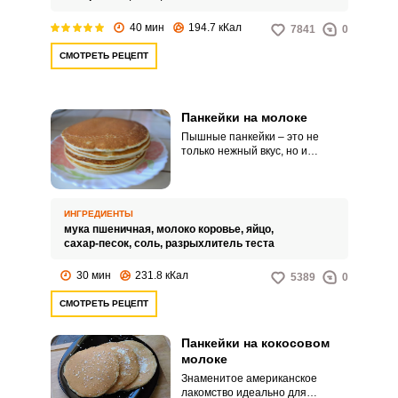
40 мин
194.7 кКал
7841
0
СМОТРЕТЬ РЕЦЕПТ
Панкейки на молоке
Пышные панкейки – это не
только нежный вкус, но и
совершенная визуальная
составляющая блюда.
Попробуйте быстрый и простой
рецепт панкейков на молоке для
ИНГРЕДИЕНТЫ
вашего идеального завтрака.
мука пшеничная,
молоко коровье,
яйцо,
сахар-песок,
соль,
разрыхлитель теста
30 мин
231.8 кКал
5389
0
СМОТРЕТЬ РЕЦЕПТ
Панкейки на кокосовом
молоке
Знаменитое американское
лакомство идеально для