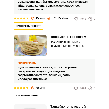
мука пшеничная,
йогурт,
сметана,
сода пищевая,
яйцо,
соль,
зелень,
сыр,
масло сливочное,
масло сливочное
45 мин
379.15 кКал
4549
0
СМОТРЕТЬ РЕЦЕПТ
Панкейки с творогом
Особенно пышными и
воздушными получаются
панкейки, приготовленные с
добавлением творога. Румяное
ВХОД НА САЙТ
РЕГИСТРАЦИЯ
блюдо как нельзя лучше
подойдёт для вашего завтрака
ИНГРЕДИЕНТЫ
или утреннего чаепития.
мука пшеничная,
творог,
молоко коровье,
Войдите
сахар-песок,
яйцо,
сода пищевая,
с помощью социальных сетей:
разрыхлитель теста,
ванилин,
соль,
масло растительное
20 мин
3691
0
или
СМОТРЕТЬ РЕЦЕПТ
Панкейки с нутеллой