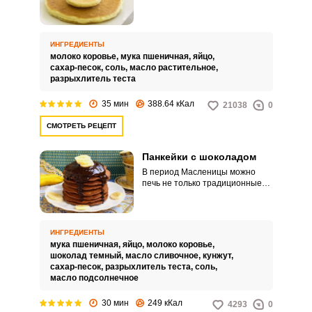
сахара. Они готовятся из теста с
добавлением муки, молока, яйца
и масла.
ИНГРЕДИЕНТЫ
молоко коровье,
мука пшеничная,
яйцо,
сахар-песок,
соль,
масло растительное,
разрыхлитель теста
35 мин
388.64 кКал
21038
0
СМОТРЕТЬ РЕЦЕПТ
Панкейки с шоколадом
В период Масленицы можно
печь не только традиционные
тонкие и толстые блины, но и
оладьи с панкейками.
Предлагаем попробовать
шоколадные панкейки с
ИНГРЕДИЕНТЫ
добавлением белого кунжута.
мука пшеничная,
яйцо,
молоко коровье,
шоколад темный,
масло сливочное,
кунжут,
сахар-песок,
разрыхлитель теста,
соль,
масло подсолнечное
30 мин
249 кКал
4293
0