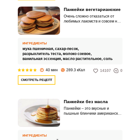
Панкейки вегетарианские
Очень сложно отказаться от
любимых лакомств и совсем не
нужно, если знать, чем заменить
животные ингредиенты. Для
вегетарианских панкейков будем
использовать соевое молоко,
ИНГРЕДИЕНТЫ
вместо него также можно
мука пшеничная,
сахар-песок,
использовать миндальное.
разрыхлитель теста,
молоко соевое,
ванильная эссенция,
масло растительное,
соль
40 мин
289.3 кКал
14107
0
СМОТРЕТЬ РЕЦЕПТ
Панкейки без масла
Панкейки – это вкусные и
пышные блинчики американской
кухни. Они чем-то похожи на
привычные там оладьи.
ИНГРЕДИЕНТЫ