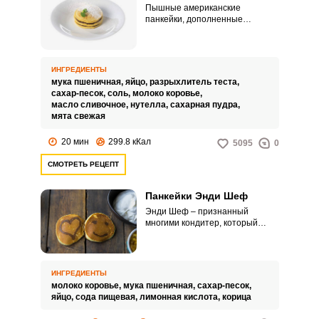
Пышные американские
панкейки, дополненные
нутеллой, готовятся очень
быстро и получаются
невероятно вкусными. Такой
десерт можно подавать на
Запомнить меня
ИНГРЕДИЕНТЫ
завтрак или к чаю.
мука пшеничная,
яйцо,
разрыхлитель теста,
сахар-песок,
соль,
молоко коровье,
ВХОД
масло сливочное,
нутелла,
сахарная пудра,
мята свежая
ЕЩЕ НЕ ЗАРЕГИСТРИРОВАННЫ?
20 мин
299.8 кКал
5095
0
Забыли пароль?
СМОТРЕТЬ РЕЦЕПТ
Панкейки Энди Шеф
Энди Шеф – признанный
многими кондитер, который
знает толк во вкусной выпечке.
Панкейки Энди Шефа –
уникальное блюдо: эти
американские блинчику
ИНГРЕДИЕНТЫ
получаются воздушными и
молоко коровье,
мука пшеничная,
сахар-песок,
ароматными и при этом
яйцо,
сода пищевая,
лимонная кислота,
корица
готовятся довольно просто, с
рецептом справится даже