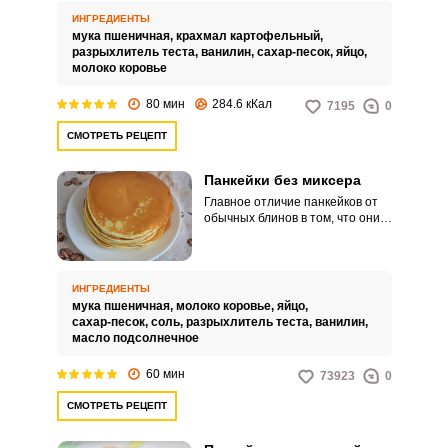
ИНГРЕДИЕНТЫ
мука пшеничная,
крахмал картофельный,
разрыхлитель теста,
ванилин,
сахар-песок,
яйцо,
молоко коровье
80 мин
284.6 кКал
7195
0
СМОТРЕТЬ РЕЦЕПТ
Панкейки без миксера
Главное отличие панкейков от
обычных блинов в том, что они
получаются более пышными, но
меньшими по диаметру. Из них
получится вкусный
полноценный завтрак.
ИНГРЕДИЕНТЫ
мука пшеничная,
молоко коровье,
яйцо,
сахар-песок,
соль,
разрыхлитель теста,
ванилин,
масло подсолнечное
60 мин
73923
0
СМОТРЕТЬ РЕЦЕПТ