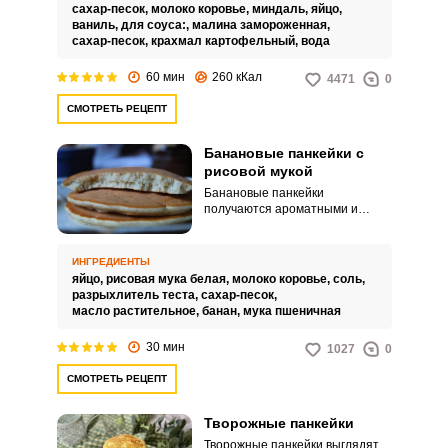
сахар-песок,
молоко коровье,
миндаль,
яйцо,
ваниль,
для соуса:,
малина замороженная,
сахар-песок,
крахмал картофельный,
вода
60 мин
260 кКал
4471
0
СМОТРЕТЬ РЕЦЕПТ
Банановые панкейки с
рисовой мукой
Банановые панкейки
получаются ароматными и
воздушными. Нежная выпечка
отлично подходит для вкусных
завтраков и чаепитий.
ИНГРЕДИЕНТЫ
яйцо,
рисовая мука белая,
молоко коровье,
соль,
разрыхлитель теста,
сахар-песок,
масло растительное,
банан,
мука пшеничная
30 мин
1027
0
СМОТРЕТЬ РЕЦЕПТ
Творожные панкейки
Творожные панкейки выглядят