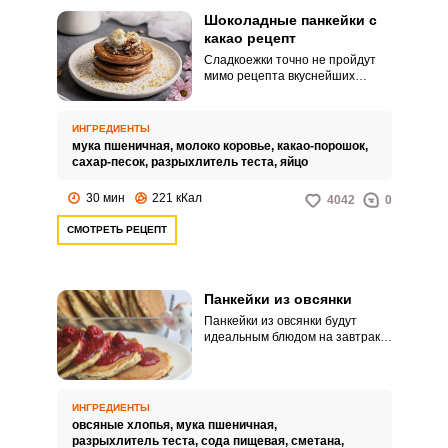
Шоколадные панкейки с
какао рецепт
Сладкоежки точно не пройдут
мимо рецепта вкуснейших
шоколадных панкейков с какао.
Панкейки, приготовленные по
этому рецепту, такие нежные,
ИНГРЕДИЕНТЫ
что просто тают во рту, а
мука пшеничная,
молоко коровье,
какао-порошок,
характерный насыщенный
сахар-песок,
разрыхлитель теста,
яйцо
шоколадный вкус порадует все
семью, в особенности детей.
30 мин
221 кКал
4042
0
СМОТРЕТЬ РЕЦЕПТ
Панкейки из овсянки
Панкейки из овсянки будут
идеальным блюдом на завтрак и
для детей, и для спортсменов, и
для людей, придерживающихся
правильного питания. Готовятся
панкейки на совершенно сухой
ИНГРЕДИЕНТЫ
сковородке.
овсяные хлопья,
мука пшеничная,
разрыхлитель теста,
сода пищевая,
сметана,