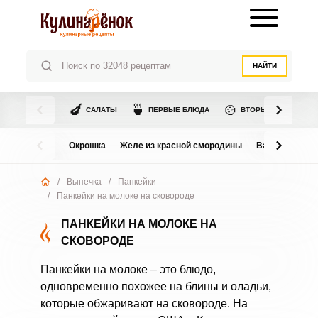
НАЙТИ
🍆
🍵
🍲
САЛАТЫ
ПЕРВЫЕ БЛЮДА
ВТОРЫЕ БЛЮДА
Окрошка
Желе из красной смородины
Варенье из в
/
Выпечка
/
Панкейки
/
Панкейки на молоке на сковороде
ПАНКЕЙКИ НА МОЛОКЕ НА
СКОВОРОДЕ
Панкейки на молоке – это блюдо,
одновременно похожее на блины и оладьи,
которые обжаривают на сковороде. На