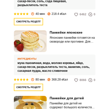
сахар-песок,
соль,
сода пищевая,
разрыхлитель теста
40 мин
218.4 кКал
6462
0
СМОТРЕТЬ РЕЦЕПТ
Панкейки японские
Японские панкейки готовятся на
сковороде или противне. Для
того чтобы они сохраняли
круглую форму, иногда
используют кондитерские
кольца.
ИНГРЕДИЕНТЫ
мука пшеничная,
вода,
молоко коровье,
яйцо,
сахар-песок,
разрыхлитель теста,
ванилин,
соль,
сахарная пудра,
масло сливочное
80 мин
368.28 кКал
8066
0
СМОТРЕТЬ РЕЦЕПТ
Панкейки для детей
Панкейки для детей не
содержат большого количества