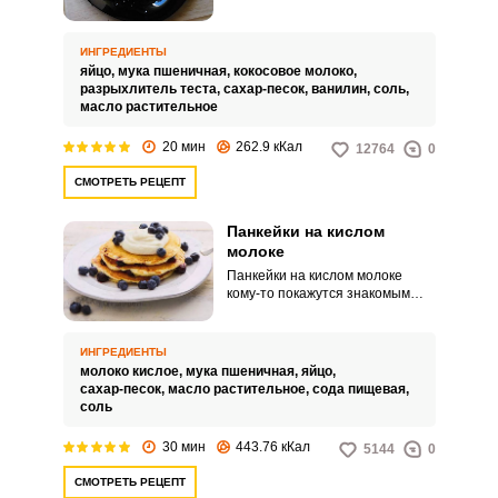
завтрака и чашечки кофе.
Десерт можно приготовить на
кокосовом молоке, что сделает
ИНГРЕДИЕНТЫ
блюдо ещё более оригинальным
яйцо,
мука пшеничная,
кокосовое молоко,
и вкусным.
разрыхлитель теста,
сахар-песок,
ванилин,
соль,
масло растительное
20 мин
262.9 кКал
12764
0
СМОТРЕТЬ РЕЦЕПТ
Панкейки на кислом
молоке
Панкейки на кислом молоке
кому-то покажутся знакомым
рецептом, как блины на кефире,
а кому-то будут в новинку. Такие
панкейки немного отличаются
ИНГРЕДИЕНТЫ
вкусом от обычных, и готовить
молоко кислое,
мука пшеничная,
яйцо,
надо на хорошо прокисшем
сахар-песок,
масло растительное,
сода пищевая,
молоке.
соль
30 мин
443.76 кКал
5144
0
СМОТРЕТЬ РЕЦЕПТ