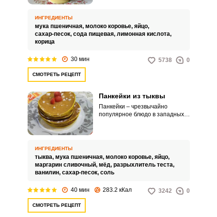
густой консистенцией теста,
большими и размерами и
жаркой без добавления масла. В
ИНГРЕДИЕНТЫ
некоторых разновидностях
мука пшеничная,
молоко коровье,
яйцо,
рецептов панкейков их готовят
сахар-песок,
сода пищевая,
лимонная кислота,
без соды и разрыхлителя.
корица
30 мин
5738
0
СМОТРЕТЬ РЕЦЕПТ
Панкейки из тыквы
Панкейки – чрезвычайно
популярное блюдо в западных
странах. Его легко можно
приспособить и к нашим
реалиям.
ИНГРЕДИЕНТЫ
тыква,
мука пшеничная,
молоко коровье,
яйцо,
маргарин сливочный,
мёд,
разрыхлитель теста,
ванилин,
сахар-песок,
соль
40 мин
283.2 кКал
3242
0
СМОТРЕТЬ РЕЦЕПТ