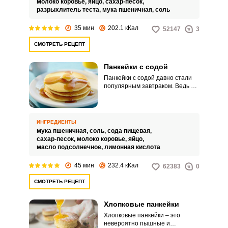
молоко коровье,
яйцо,
сахар-песок,
разрыхлитель теста,
мука пшеничная,
соль
35 мин
202.1 кКал
52147
3
СМОТРЕТЬ РЕЦЕПТ
Панкейки с содой
Панкейки с содой давно стали
популярным завтраком. Ведь их
легко готовить, а получаются
они невероятно красивыми.
ИНГРЕДИЕНТЫ
мука пшеничная,
соль,
сода пищевая,
сахар-песок,
молоко коровье,
яйцо,
масло подсолнечное,
лимонная кислота
45 мин
232.4 кКал
62383
0
СМОТРЕТЬ РЕЦЕПТ
Хлопковые панкейки
Хлопковые панкейки – это
невероятно пышные и