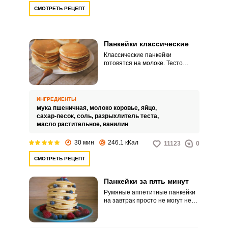
СМОТРЕТЬ РЕЦЕПТ
Панкейки классические
Классические панкейки
готовятся на молоке. Тесто
нужно обязательно хорошо
взбить и насытить воздухом,
тогда панкейки будут иметь свой
фирменный «бисквитный»
ИНГРЕДИЕНТЫ
мякиш.
мука пшеничная,
молоко коровье,
яйцо,
сахар-песок,
соль,
разрыхлитель теста,
масло растительное,
ванилин
30 мин
246.1 кКал
11123
0
СМОТРЕТЬ РЕЦЕПТ
Панкейки за пять минут
Румяные аппетитные панкейки
на завтрак просто не могут не
понравится. Мякиш у них мягкий
и нежный, корочка золотистая и
плотная.