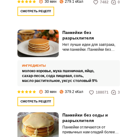
30 мин
279.1 кКал
7482
0
новичок.
СМОТРЕТЬ РЕЦЕПТ
Панкейки без
разрыхлителя
Нет лучше идеи для завтрака,
чем панкейки. Панкейки без
разрыхлителя получаются
очень нежными и ароматными.
ИНГРЕДИЕНТЫ
молоко коровье,
мука пшеничная,
яйцо,
сахар-песок,
сода пищевая,
соль,
масло растительное,
уксус столовый 9%
30 мин
379.2 кКал
188071
3
СМОТРЕТЬ РЕЦЕПТ
Панкейки без соды и
разрыхлителя
Панкейки отличаются от
привычных нам оладий более