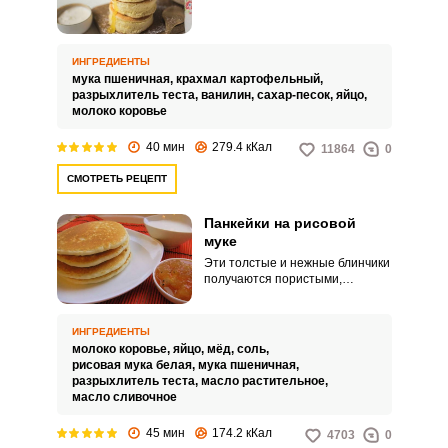
воздушные японские оладьи.
Готовятся они особым
способом, не только путем
жарки, но также добавления
ИНГРЕДИЕНТЫ
пара.
мука пшеничная,
крахмал картофельный,
разрыхлитель теста,
ванилин,
сахар-песок,
яйцо,
молоко коровье
40 мин
279.4 кКал
11864
0
СМОТРЕТЬ РЕЦЕПТ
Панкейки на рисовой
муке
Эти толстые и нежные блинчики
получаются пористыми,
плотными и румяными. Вместо
сахара будем использовать
жидкий мёд, который придаст
ИНГРЕДИЕНТЫ
блюду приятный еле уловимый
молоко коровье,
яйцо,
мёд,
соль,
вкус и аромат.
рисовая мука белая,
мука пшеничная,
разрыхлитель теста,
масло растительное,
масло сливочное
45 мин
174.2 кКал
4703
0