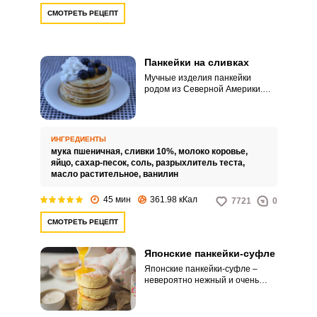
СМОТРЕТЬ РЕЦЕПТ
Панкейки на сливках
Мучные изделия панкейки
родом из Северной Америки.
Похожи они на наши оладьи и
блины одновременно, но по
вкусу более напоминают
бисквит, хотя и выглядят, как
ИНГРЕДИЕНТЫ
толстый, круглый блинчик
мука пшеничная,
сливки 10%,
молоко коровье,
небольшого размера.
яйцо,
сахар-песок,
соль,
разрыхлитель теста,
масло растительное,
ванилин
45 мин
361.98 кКал
7721
0
СМОТРЕТЬ РЕЦЕПТ
Японские панкейки-суфле
Японские панкейки-суфле –
невероятно нежный и очень
вкусный десерт. Его можно
приготовить и дома.