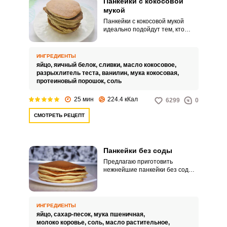
Панкейки с кокосовой
мукой
Панкейки с кокосовой мукой
идеально подойдут тем, кто
следит за своей фигурой и
здоровьем. Любители кокоса,
попробовав такие панкейки
ИНГРЕДИЕНТЫ
однажды, получат
яйцо,
яичный белок,
сливки,
масло кокосовое,
незабываемое удовольствие от
разрыхлитель теста,
ванилин,
мука кокосовая,
нежных ароматных и таких
протеиновый порошок,
соль
необычных оладушек и будут
часто себя баловать вкусным
25 мин
224.4 кКал
6299
0
десертом.
СМОТРЕТЬ РЕЦЕПТ
Панкейки без соды
Предлагаю приготовить
нежнейшие панкейки без соды.
Панкейки готовятся быстро и
просто, не требуют особых
затрат.
ИНГРЕДИЕНТЫ
яйцо,
сахар-песок,
мука пшеничная,
молоко коровье,
соль,
масло растительное,