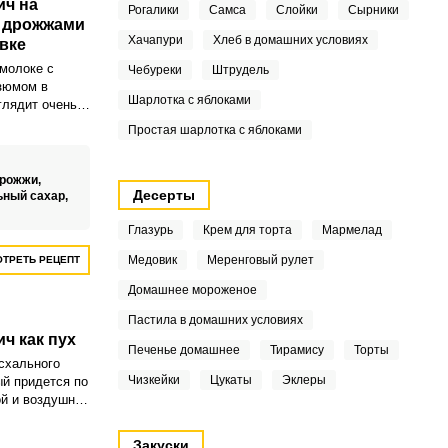
ич на
Рогалики
Самса
Слойки
Сырники
и дрожжами
Хачапури
Хлеб в домашних условиях
вке
молоке с
Чебуреки
Штрудель
зюмом в
Шарлотка с яблоками
глядит очень
й день –
Простая шарлотка с яблоками
льзя
атного,
 вкусного и
дрожжи,
 Домашний,
Десерты
ьный сахар,
и руками, он
ашением
Глазурь
Крем для торта
Мармелад
излюбленным и
Медовик
Меренговый рулет
ТРЕТЬ РЕЦЕПТ
 взрослых и
Домашнее мороженое
Пастила в домашних условиях
ч как пух
Печенье домашнее
Тирамису
Торты
схального
Чизкейки
Цукаты
Эклеры
ый придется по
й и воздушной
ой кулич
адким, а
Закуски