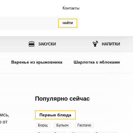
Контакты
НАЙТИ
🍔
🍹
ЗАКУСКИ
НАПИТКИ
ы
Варенье из крыжовника
Шарлотка с яблоками
Популярно сейчас
ись,
Первые блюда
 от
Борщ
Бульон
Гаспачо