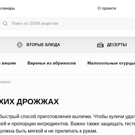
улинары
О проекте
🍲
🍰
ВТОРЫЕ БЛЮДА
ДЕСЕРТЫ
з вишни
Варенье из абрикосов
Малосольные огурц
рожжах
УХИХ ДРОЖЖАХ
быстрый способ приготовления выпечки. Чтобы куличи удал
ей и пропорции ингредиентов. Важно также защищать тесто
должна быть мягкой и не прилипать к рукам.