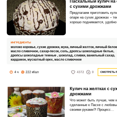
Пасхальный кулич на
с сухими дрожжами
Предлагаем приготовить кули
опаре на сухих дрожжах – те
хорошо поднимается, удобно
работе, дает среднепористый
мякиш. А в качестве начинк
шоколадные дробсы двух вид
соединим наполнитель с тес
ИНГРЕДИЕНТЫ
принципу рулета. Усилий – м
молоко коровье,
сухие дрожжи,
мука,
яичный желток,
яичный белок
а вид на срезе – шикарный.
масло сливочное,
сахар-песок,
соль,
дропсы шоколадные белые,
дропсы шоколадные темные ,
шоколад,
сливки,
ванильный сахар,
кардамон,
мускатный орех,
масло сливочное
4 ч
222 кКал
4372
0
СМОТРЕТЬ 
Кулич на желтках с су
дрожжами
Что может быть лучше, чем к
сделанные к Пасхе с любов
своими руками?! Процесс
приготовления куличей – это