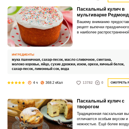
Пасхальный кулич в
мультиварке Редмонд
Вашему вниманию предостав
рецепт выпечки праздничного
в наиболее распространенно
модели мультиварки – «РедМ
со стандартным набором про
Кулич в мультиварке готовит
же, как и обычный, хорошо
ИНГРЕДИЕНТЫ
пропечется и не подгорит, то
мука пшеничная,
сахар-песок,
масло сливочное,
сметана,
вкус у него получится неско
молоко коровье,
яйцо,
сухие дрожжи,
изюм,
орехи,
яичный белок,
иной.
сахар-песок,
лимонный сок,
вода
4 ч
368.2 кКал
13782
0
СМОТРЕТЬ 
Пасхальный кулич с
творогом
Традиционная пасхальная вы
отличается особым вкусом и
нежностью. Ещё более возд