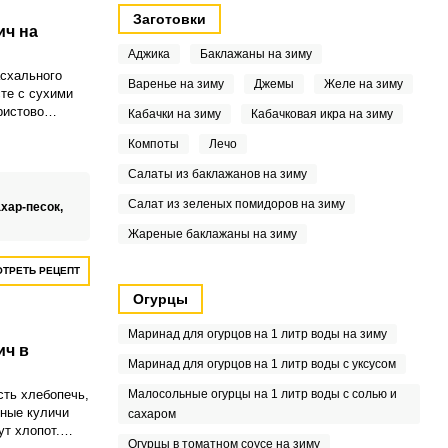
Заготовки
ич на
Аджика
Баклажаны на зиму
схального
Варенье на зиму
Джемы
Желе на зиму
сте с сухими
ристово
Кабачки на зиму
Кабачковая икра на зиму
немыслимо
Компоты
Лечо
 пасхального
Салаты из баклажанов на зиму
Салат из зеленых помидоров на зиму
хар-песок,
Жареные баклажаны на зиму
ТРЕТЬ РЕЦЕПТ
Огурцы
Маринад для огурцов на 1 литр воды на зиму
ич в
Маринад для огурцов на 1 литр воды с уксусом
сть хлебопечь,
Малосольные огурцы на 1 литр воды с солью и
ные куличи
сахаром
ут хлопот.
Огурцы в томатном соусе на зиму