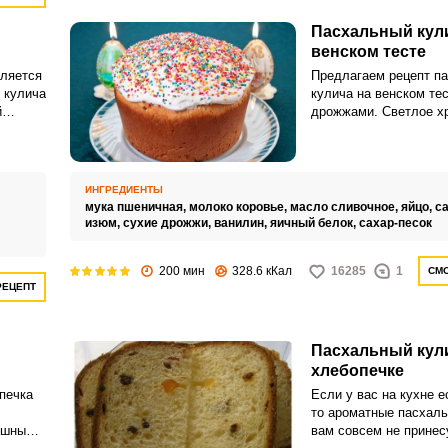
Пасхальный кул
венском тесте
ляется
Предлагаем рецепт па
 кулича
кулича на венском те
й
дрожжами. Светлое х
онд» и
Воскресенье просто 
грамм.
представить без
ся так
свежеприготовленного
кулича.
ИНГРЕДИЕНТЫ
лько
мука пшеничная,
молоко коровье,
масло сливочное,
яйцо,
са
лько
изюм,
сухие дрожжи,
ванилин,
яичный белок,
сахар-песок
200 мин
328.6 кКал
16285
1
СМО
РЕЦЕПТ
Пасхальный кул
хлебопечке
печка
Если у вас на кухне е
то ароматные пасхаль
ушным
вам совсем не принес