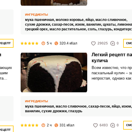
главное – очень вкус
оме
ИНГРЕДИЕНТЫ
и
мука пшеничная,
молоко коровье,
яйцо,
масло сливочное,
ных
сухие дрожжи,
сахар-песок,
изюм,
ванилин,
цукаты,
лимонна
Запомнить меня
го и
грецкий орех,
масло растительное,
соль,
глазурь,
кондитерс
ся
ВХОД
5 ч
320.4 кКал
29025
0
РЕЦЕПТ
СМО
ЕЩЕ НЕ ЗАРЕГИСТРИРОВАННЫ?
я
Легкий рецепт п
кулича
Забыли пароль?
нающих
Всем известно, что пр
ашим
пасхальный кулич – з
та
непростая, однако как
отказывать себе и сво
, он
этом гастрономическ
удовольствии из-за с
приготовления этой в
ИНГРЕДИЕНТЫ
Предлагаем легкий ре
мука пшеничная,
масло сливочное,
сахар-песок,
яйцо,
изюм
пасхального, с ним п
ванилин,
сухие дрожжи,
глазурь
выпечка получится у 
быстро и легко.
2 ч
331 кКал
6493
0
СМО
РЕЦЕПТ