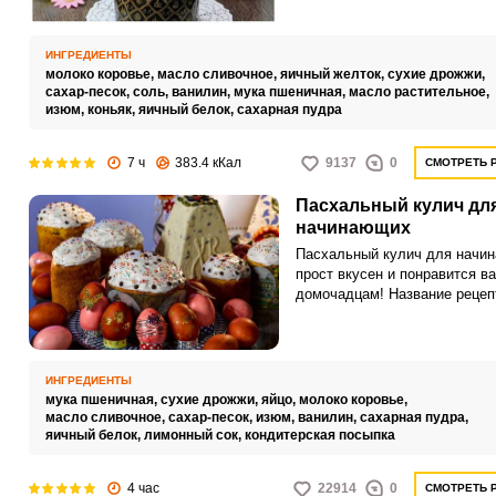
магическое время, когда в д
начинает царить праздничная
атмосфера. Запах, который
ИНГРЕДИЕНТЫ
разносится по всей округе пр
молоко коровье,
масло сливочное,
яичный желток,
сухие дрожжи,
выпечке ароматных пасхаль
сахар-песок,
соль,
ванилин,
мука пшеничная,
масло растительное,
куличей, завораживает каждо
изюм,
коньяк,
яичный белок,
сахарная пудра
напоминает о приближающем
празднике.
7 ч
383.4 кКал
9137
0
СМОТРЕТЬ 
Пасхальный кулич дл
начинающих
Пасхальный кулич для начи
прост вкусен и понравится в
домочадцам! Название рецеп
говорит само за себя. Рецепт
проверен временем и опытом
простой и быстрый.
ИНГРЕДИЕНТЫ
мука пшеничная,
сухие дрожжи,
яйцо,
молоко коровье,
масло сливочное,
сахар-песок,
изюм,
ванилин,
сахарная пудра,
яичный белок,
лимонный сок,
кондитерская посыпка
4 час
22914
0
СМОТРЕТЬ 