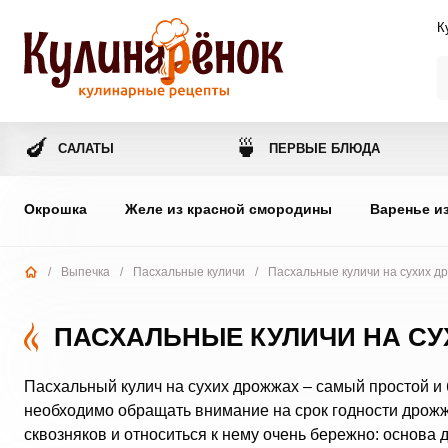
К
🍆
🍵
САЛАТЫ
ПЕРВЫЕ БЛЮДА
Окрошка
Желе из красной смородины
Варенье и
/
Выпечка
/
Пасхальные куличи
/
Пасхальные куличи на сухих д
ПАСХАЛЬНЫЕ КУЛИЧИ НА С
Пасхальный кулич на сухих дрожжах – самый простой и 
необходимо обращать внимание на срок годности дрожж
сквозняков и относиться к нему очень бережно: основа 