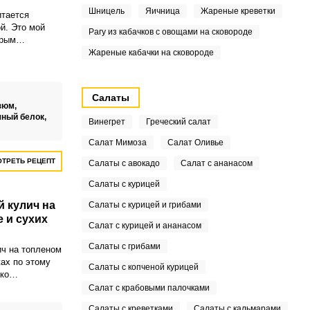
Шницель
Яичница
Жареные креветки
итается
й. Это мой
Рагу из кабачков с овощами на сковороде
орым
емья уже
Жареные кабачки на сковороде
Салаты
зюм,
чный белок,
Винегрет
Греческий салат
Салат Мимоза
Салат Оливье
ТРЕТЬ РЕЦЕПТ
Салаты с авокадо
Салат с ананасом
Салаты с курицей
 кулич на
Салаты с курицей и грибами
 и сухих
Салат с курицей и ананасом
Салаты с грибами
ч на топленом
ах по этому
Салаты с копченой курицей
ко
ого стола, он
Салат с крабовыми палочками
ичным
Салаты с креветками
Салаты с кальмарами