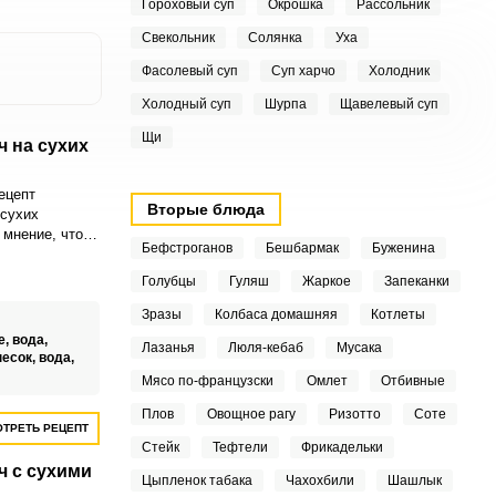
Гороховый суп
Окрошка
Рассольник
Свекольник
Солянка
Уха
Фасолевый суп
Суп харчо
Холодник
Холодный суп
Шурпа
Щавелевый суп
Щи
 на сухих
ецепт
Вторые блюда
 сухих
мнение, что
Бефстроганов
Бешбармак
Буженина
аются на
ако, как
Голубцы
Гуляш
Жаркое
Запеканки
 выпечка
на сухих
Зразы
Колбаса домашняя
Котлеты
е,
вода,
Лазанья
Люля-кебаб
Мусака
песок,
вода,
Мясо по-французски
Омлет
Отбивные
Плов
Овощное рагу
Ризотто
Соте
ТРЕТЬ РЕЦЕПТ
Стейк
Тефтели
Фрикадельки
 с сухими
Цыпленок табака
Чахохбили
Шашлык