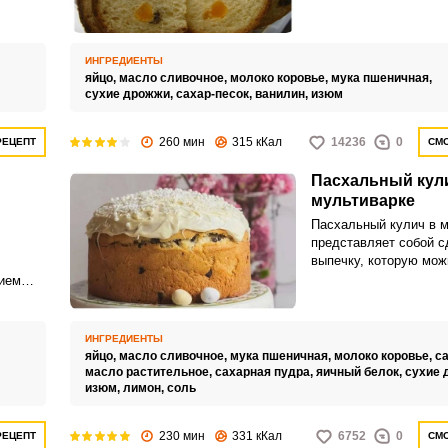
ием
Нежная домашняя вып
будет смотреться выи
вашим столом.
ИНГРЕДИЕНТЫ
яйцо,
масло сливочное,
молоко коровье,
мука пшеничная,
сухие дрожжи,
сахар-песок,
ванилин,
изюм
260 мин
315 кКал
14236
0
РЕЦЕПТ
СМО
Пасхальный кул
мультиварке
Пасхальный кулич в м
представляет собой 
выпечку, которую мож
на дрожжах или соде.
ием
выпекают в духовке, в
даль
печке и мультиварке.
ятный
тличной
ИНГРЕДИЕНТЫ
,
яйцо,
масло сливочное,
мука пшеничная,
молоко коровье,
са
масло растительное,
сахарная пудра,
яичный белок,
сухие 
изюм,
лимон,
соль
230 мин
331 кКал
6752
0
РЕЦЕПТ
СМО