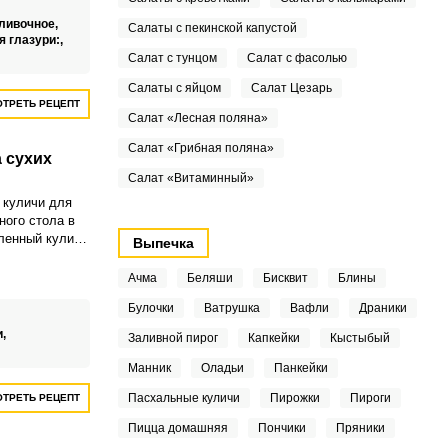
шный,
 благодаря
ливочное,
Салаты с пекинской капустой
 сладковатыми
я глазури:,
Салат с тунцом
Салат с фасолью
Салаты с яйцом
Салат Цезарь
ТРЕТЬ РЕЦЕПТ
Салат «Лесная поляна»
Салат «Грибная поляна»
 сухих
Салат «Витаминный»
 куличи для
ного стола в
вленный кулич
Выпечка
ненно лучше,
нтировать с
Ачма
Беляши
Бисквит
Блины
ом
Булочки
Ватрушка
Вафли
Драники
 рецепте вам
иант,
и,
Заливной пирог
Капкейки
Кыстыбый
аком, который
й вкус и
Манник
Оладьи
Панкейки
Пасхальные куличи
Пирожки
Пироги
ТРЕТЬ РЕЦЕПТ
Пицца домашняя
Пончики
Пряники