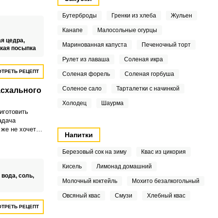
ным.
Бутерброды
Гренки из хлеба
Жульен
Канапе
Малосольные огурцы
я цедра,
Маринованная капуста
Печеночный торт
кая посыпка
Рулет из лаваша
Соленая икра
ТРЕТЬ РЕЦЕПТ
Соленая форель
Соленая горбуша
Соленое сало
Тарталетки с начинкой
асхального
Холодец
Шаурма
иготовить
адача
 же не хочется
Напитки
ей семье в
ом
Березовый сок на зиму
Квас из цикория
ложности
ыпечки.
Кисель
Лимонад домашний
цепт кулича
,
вода,
соль,
Молочный коктейль
Мохито безалкогольный
раздничная
вас довольно
Овсяный квас
Смузи
Хлебный квас
ТРЕТЬ РЕЦЕПТ