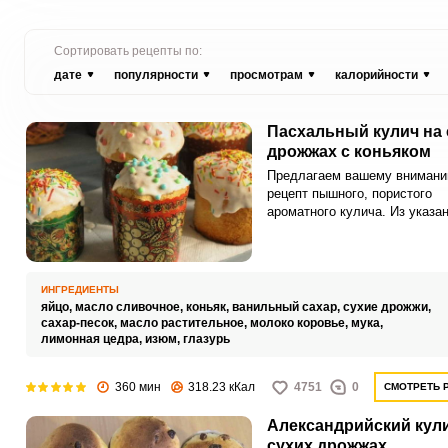
Сортировать рецепты по:
дате
популярности
просмотрам
калорийности
Пасхальный кулич на 
дрожжах с коньяком
Предлагаем вашему вниман
рецепт пышного, пористого
ароматного кулича. Из указа
количества теста получается
двадцати средних куличиков.
ИНГРЕДИЕНТЫ
яйцо,
масло сливочное,
коньяк,
ванильный сахар,
сухие дрожжи,
сахар-песок,
масло растительное,
молоко коровье,
мука,
лимонная цедра,
изюм,
глазурь
360 мин
318.23 кКал
4751
0
СМОТРЕТЬ 
Александрийский кули
сухих дрожжах