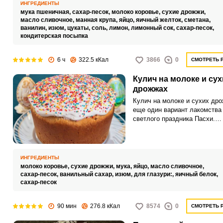
требует некоторого времени, 
ИНГРЕДИЕНТЫ
результате получаются аром
мука пшеничная,
сахар-песок,
молоко коровье,
сухие дрожжи,
вкусные влажные пироги с цу
масло сливочное,
манная крупа,
яйцо,
яичный желток,
сметана,
которые при разрезе не крош
ванилин,
изюм,
цукаты,
соль,
лимон,
лимонный сок,
сахар-песок,
кондитерская посыпка
6 ч
322.5 кКал
3866
0
СМОТРЕТЬ 
Кулич на молоке и сух
дрожжах
Кулич на молоке и сухих др
еще один вариант лакомства
светлого праздника Пасхи.
Христиане готовятся к этому
празднику, соблюдая традици
обычаи.
ИНГРЕДИЕНТЫ
молоко коровье,
сухие дрожжи,
мука,
яйцо,
масло сливочное,
сахар-песок,
ванильный сахар,
изюм,
для глазури:,
яичный белок,
сахар-песок
90 мин
276.8 кКал
8574
0
СМОТРЕТЬ 