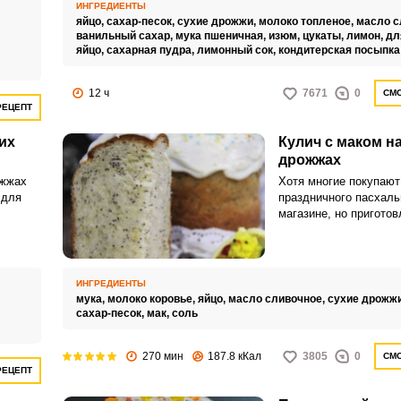
но в
десертом. Мягкий, пы
ИНГРЕДИЕНТЫ
атные и
влажный и сливочный
яйцо,
сахар-песок,
сухие дрожжи,
молоко топленое,
масло с
катами,
топленому молоку, со
ванильный сахар,
мука пшеничная,
изюм,
цукаты,
лимон,
дл
атся.
яйцо,
сахарная пудра,
лимонный сок,
сухофруктами.
кондитерская посыпка
12 ч
7671
0
СМО
РЕЦЕПТ
их
Кулич с маком на
дрожжах
ожжах
Хотя многие покупают
 для
праздничного пасхаль
магазине, но пригото
своими руками несрав
и и
ведь можно экспериме
составом и количеств
ингредиентов. В этом
ИНГРЕДИЕНТЫ
предлагается, как вар
мука,
молоко коровье,
яйцо,
масло сливочное,
сухие дрожж
приготовить кулич с м
сахар-песок,
мак,
соль
придаст выпечке новы
аромат.
270 мин
187.8 кКал
3805
0
СМО
РЕЦЕПТ