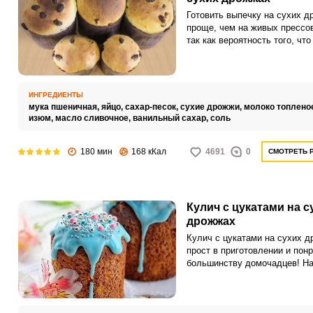
Готовить выпечку на сухих 
проще, чем на живых прессо
так как вероятность того, что
не поднимется практически
отсутствует. Кулич получает
пышным, воздушным и легки
ИНГРЕДИЕНТЫ
мука пшеничная,
яйцо,
сахар-песок,
сухие дрожжи,
молоко топлено
изюм,
масло сливочное,
ванильный сахар,
соль
180 мин
168 кКал
4691
0
СМОТРЕТЬ 
Кулич с цукатами на с
дрожжах
Кулич с цукатами на сухих 
прост в приготовлении и пон
большинству домочадцев! На
хочется приготовить не толь
вкусные куличи, но и нарядн
Этот рецепт с манной крупой