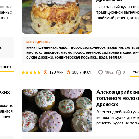
дрожжах
Пасхальный кулич сч
ванных,
традиционной выпечко
 тесто
любимый рецепт, кот
пользуется вся моя с
ся
много лет.
м.
ИНГРЕДИЕНТЫ
е,
мука пшеничная,
яйцо,
творог,
сахар-песок,
ванилин,
соль,
и
масло оливковое,
масло подсолнечное,
сахарная пудра,
яи
сухие дрожжи,
кондитерская посыпка,
вода теплая
РЕЦЕПТ
120 мин
308.7 кКал
4862
0
СМО
ухих
Александрийский
топленом молоке
дрожжах
дрожжах
равится
Александрийский кули
 пасху
молоке и сухих дрожж
ко
рецепту будет не толь
ые.
украшением праздничн
еще будет также отл