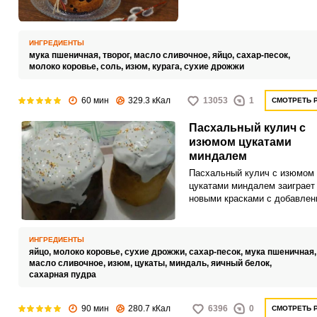
кулич получится с добавлен
творога!
ИНГРЕДИЕНТЫ
мука пшеничная,
творог,
масло сливочное,
яйцо,
сахар-песок,
молоко коровье,
соль,
изюм,
курага,
сухие дрожжи
60 мин
329.3 кКал
13053
1
СМОТРЕТЬ 
Пасхальный кулич с
изюмом цукатами
миндалем
Пасхальный кулич с изюмом
цукатами миндалем заиграет
новыми красками с добавлен
всех этих сухофруктов. Мин
придаст выпечке особый при
аромат, а цукаты послужат о
ИНГРЕДИЕНТЫ
начинкой.
яйцо,
молоко коровье,
сухие дрожжи,
сахар-песок,
мука пшеничная
масло сливочное,
изюм,
цукаты,
миндаль,
яичный белок,
сахарная пудра
90 мин
280.7 кКал
6396
0
СМОТРЕТЬ 