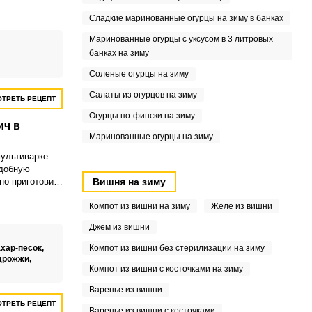
ечка всегда
грышней за
Сладкие маринованные огурцы на зиму в банках
Маринованные огурцы с уксусом в 3 литровых
банках на зиму
Соленые огурцы на зиму
Салаты из огурцов на зиму
ТРЕТЬ РЕЦЕПТ
Огурцы по-фински на зиму
ич в
Маринованные огурцы на зиму
ультиварке
сдобную
но приготовить
Вишня на зиму
 Куличи
 хлебопечке, в
Компот из вишни на зиму
Желе из вишни
Джем из вишни
хар-песок,
Компот из вишни без стерилизации на зиму
дрожжи,
Компот из вишни с косточками на зиму
Варенье из вишни
ТРЕТЬ РЕЦЕПТ
Варенье из вишни с косточками