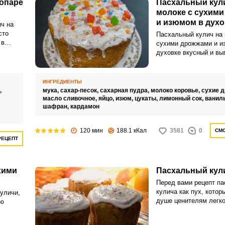
 опаре
Пасхальный кул
молоке с сухим
и изюмом в духо
ч на
сто
Пасхальный кулич на 
 в
сухими дрожжами и и
духовке вкусный и вы
и берем
аппетитно! Пасхальны
ов –
праздник, который не
том по
представить без аром
ИНГРЕДИЕНТЫ
инимум,
нежного, удивительно
,
мука,
сахар-песок,
сахарная пудра,
молоко коровье,
сухие 
«душевного» кулича.
масло сливочное,
яйцо,
изюм,
цукаты,
лимонный сок,
ванил
шафран,
кардамон
приготовленный своим
станет истинным укр
ВХОД НА САЙТ
РЕГИСТРАЦИЯ
праздничного стола, 
120 мин
188.1 кКал
3581
0
СМО
долгожданным яством
РЕЦЕПТ
детей.
Войдите
с помощью социальных сетей:
хими
Пасхальный кули
Перед вами рецепт па
кулича как пух, котор
уличи,
или
душе ценителям легко
ью
сдобной выпечки. Так
получается в меру сл