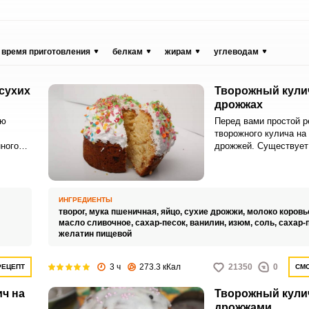
время приготовления
белкам
жирам
углеводам
сухих
Творожный кулич
дрожжах
ию
Перед вами простой р
творожного кулича на
нного
дрожжей. Существует 
 около
куличи лучше подним
«живых» дрожжах, одн
показывает практика,
получается пышной и 
ИНГРЕДИЕНТЫ
дрожжах.
творог,
мука пшеничная,
яйцо,
сухие дрожжи,
молоко коровь
масло сливочное,
сахар-песок,
ванилин,
изюм,
соль,
сахар-
желатин пищевой
3 ч
273.3 кКал
21350
0
РЕЦЕПТ
СМО
ч на
Творожный кулич
дрожжами