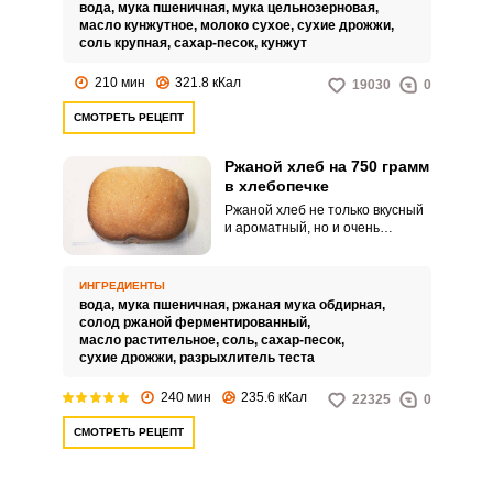
хлеба – добавление кунжутного
вода,
мука пшеничная,
мука цельнозерновая,
масла.
масло кунжутное,
молоко сухое,
сухие дрожжи,
соль крупная,
сахар-песок,
кунжут
210 мин
321.8 кКал
19030
0
СМОТРЕТЬ РЕЦЕПТ
Ржаной хлеб на 750 грамм
в хлебопечке
Ржаной хлеб не только вкусный
и ароматный, но и очень
полезный. Испечь его можно в
домашних условиях, лучше
всего в хлебопечке.
ИНГРЕДИЕНТЫ
вода,
мука пшеничная,
ржаная мука обдирная,
солод ржаной ферментированный,
масло растительное,
соль,
сахар-песок,
сухие дрожжи,
разрыхлитель теста
240 мин
235.6 кКал
22325
0
СМОТРЕТЬ РЕЦЕПТ