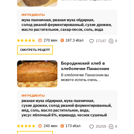
модель, но хлеб в ней
получается мягким, душистым и
очень вкусным. Для замеса
ИНГРЕДИЕНТЫ
теста из смеси ржаной и
мука пшеничная,
ржаная мука обдирная,
пшеничной муки есть
солод ржаной ферментированный,
сухие дрожжи,
специальная лопатка.
масло растительное,
сахар-песок,
соль,
вода
270 мин
187.3 кКал
17147
0
СМОТРЕТЬ РЕЦЕПТ
Бородинский хлеб в
хлебопечке Панасоник
В хлебопечке Панасоник вы
можете испечь очень
ароматный и вкусный
бородинский хлеб. Готовится он
на смеси ржаной и пшеничной
ИНГРЕДИЕНТЫ
муки.
ржаная мука обдирная,
мука пшеничная,
сухие дрожжи,
солод ржаной ферментированный,
мёд,
соль,
масло растительное,
вода,
уксус яблочный 6%,
кориандр,
чеснок сушеный
240 мин
173 кКал
25259
0