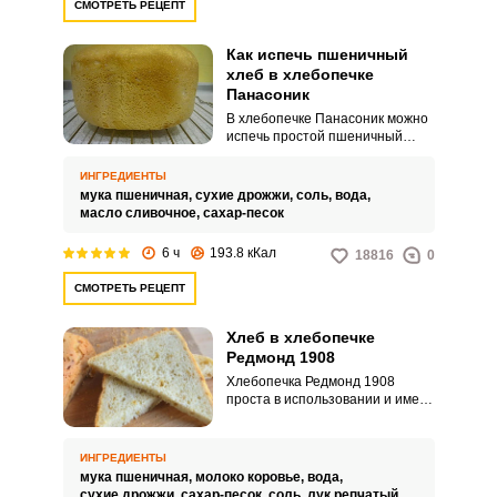
СМОТРЕТЬ РЕЦЕПТ
Как испечь пшеничный
хлеб в хлебопечке
Панасоник
В хлебопечке Панасоник можно
испечь простой пшеничный
хлеб и дома на своей кухне. Его
вкус неповторим и совсем не
ИНГРЕДИЕНТЫ
похож на вкус хлеба из
мука пшеничная,
сухие дрожжи,
соль,
вода,
магазина.
масло сливочное,
сахар-песок
6 ч
193.8 кКал
18816
0
СМОТРЕТЬ РЕЦЕПТ
Хлеб в хлебопечке
Редмонд 1908
Хлебопечка Редмонд 1908
проста в использовании и имеет
больше неоспоримых
преимуществ в сравнении в
другими моделями.
ИНГРЕДИЕНТЫ
Приготовленный в ней хлеб
мука пшеничная,
молоко коровье,
вода,
отличается хрустящей корочкой
сухие дрожжи,
сахар-песок,
соль,
лук репчатый,