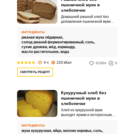
пшеничной муки в
хлебопечке
Домашний ржаной хлеб без
добавления пшеничной муки
выходит полезным и не
слишком калорийным. Простой
ИНГРЕДИЕНТЫ
и интересный рецепт оценят
ржаная мука обдирная,
приверженцы здорового
солод ржаной ферментированный,
соль,
питания.
сухие дрожжи,
мёд,
кориандр,
масло растительное,
вода
4 ч
220 кКал
61064
0
СМОТРЕТЬ РЕЦЕПТ
Кукурузный хлеб без
пшеничной муки в
хлебопечке
Хлеб из кукурузной муки
выходит ярким и интересным.
Пшеничная мука в рецепте не
пригодится.
ИНГРЕДИЕНТЫ
мука кукурузная,
яйцо,
молоко коровье,
соль,