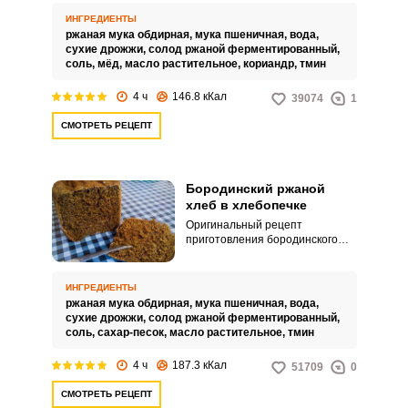
подходящий для хлебопечки LG.
ИНГРЕДИЕНТЫ
ржаная мука обдирная,
мука пшеничная,
вода,
сухие дрожжи,
солод ржаной ферментированный,
соль,
мёд,
масло растительное,
кориандр,
тмин
4 ч
146.8 кКал
39074
1
СМОТРЕТЬ РЕЦЕПТ
Бородинский ржаной
хлеб в хлебопечке
Оригинальный рецепт
приготовления бородинского
хлеба – это с использованием
ржаной муки. Приготовленный
таким способом продукт
ИНГРЕДИЕНТЫ
выходит более легким и
ржаная мука обдирная,
мука пшеничная,
вода,
низкокалорийным.
сухие дрожжи,
солод ржаной ферментированный,
соль,
сахар-песок,
масло растительное,
тмин
4 ч
187.3 кКал
51709
0
СМОТРЕТЬ РЕЦЕПТ