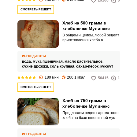
29160
0
СМОТРЕТЬ РЕЦЕПТ
Хлеб на 500 грамм в
хлебопечке Мулинекс
В общем и целом, любой рецепт
приготовления хлеба в
хлебопечке очень прост:
отмеряем нужные компоненты,
кладем их в чашу,
ИНГРЕДИЕНТЫ
устанавливаем ее в прибор,
вода,
мука пшеничная,
масло растительное,
закрываем крышку и ждем три
сухие дрожжи,
соль крупная,
сахар-песок,
кунжут
часа. Сложность, пожалуй, лишь
в необходимости ожидания и в
180 мин
260.1 кКал
56415
1
поиске ингредиентов, если
решились на какой-либо
СМОТРЕТЬ РЕЦЕПТ
затейливый рецепт.
Хлеб на 750 грамм в
хлебопечке Мулинекс
Предлагаем рецепт ароматного
хлеба на базе пшеничной муки с
введением небольшого
количества цельнозерновой.
Особенность конкретно этого
ИНГРЕДИЕНТЫ