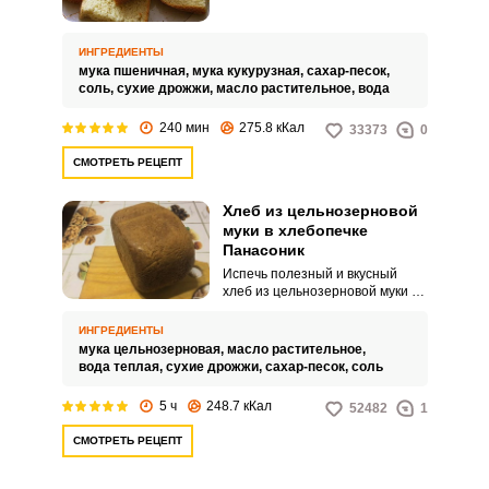
предлагается рецепт хлебушка
с кукурузной мукой. Процесс
выпечки в этой модели
ИНГРЕДИЕНТЫ
хлебопечки несложный:
мука пшеничная,
мука кукурузная,
сахар-песок,
поместить все ингредиенты в
соль,
сухие дрожжи,
масло растительное,
вода
чашу, включить нужную
программу и достать готовый
240 мин
275.8 кКал
33373
0
хлеб.
СМОТРЕТЬ РЕЦЕПТ
Хлеб из цельнозерновой
муки в хлебопечке
Панасоник
Испечь полезный и вкусный
хлеб из цельнозерновой муки с
помощью хлебопечки Панасоник
совсем несложно. Если будете
ИНГРЕДИЕНТЫ
печь такой хлеб впервые –
мука цельнозерновая,
масло растительное,
смешайте цельнозерновую муку
вода теплая,
сухие дрожжи,
сахар-песок,
соль
с пшеничкой в равном
соотношении.
5 ч
248.7 кКал
52482
1
СМОТРЕТЬ РЕЦЕПТ