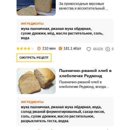
За превосходные вкусовые
качества и восхитительный
аромат хлеб «Дарницкий» ценят
многие. Такой хлеб, согласно
предлагаемому рецепту, можно
ИНГРЕДИЕНТЫ
испечь и дома с помощью
мука пшеничная,
ржаная мука обдирная,
хлебопечки Редмонд.
сухие дрожжи,
мёд,
масло растительное,
соль,
вода
210 мин
181.1 кКал
46428
0
СМОТРЕТЬ РЕЦЕПТ
Пшенично-ржаной хлеб в
хлебопечке Редмонд
Пшенично-ржаной хлеб в
хлебопечке Редмонд, всегда
получается удачным, да он и
более полезный, чем чисто
белый хлеб. Мягкий пористый
ИНГРЕДИЕНТЫ
мякиш с хрустящей корочкой
мука пшеничная,
ржаная мука обдирная,
вода,
многим приходится по вкусу.
солод ржаной ферментированный,
сахар-песок,
соль,
сухие дрожжи,
масло растительное,
разрыхлитель теста,
водка