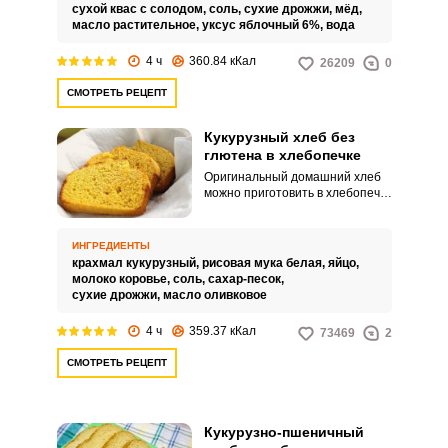
сухой квас с солодом,
соль,
сухие дрожжи,
мёд,
масло растительное,
уксус яблочный 6%,
вода
4 ч
360.84 кКал
26209
0
СМОТРЕТЬ РЕЦЕПТ
Запомнить меня
Кукурузный хлеб без
ВХОД
глютена в хлебопечке
Оригинальный домашний хлеб
ЕЩЕ НЕ ЗАРЕГИСТРИРОВАННЫ?
можно приготовить в хлебопечке
из кукурузной муки. Особый
Забыли пароль?
рецепт позволит получить
полезный продукт, не
ИНГРЕДИЕНТЫ
содержащий глютен.
крахмал кукурузный,
рисовая мука белая,
яйцо,
молоко коровье,
соль,
сахар-песок,
сухие дрожжи,
масло оливковое
4 ч
359.37 кКал
73469
2
СМОТРЕТЬ РЕЦЕПТ
Кукурузно-пшеничный