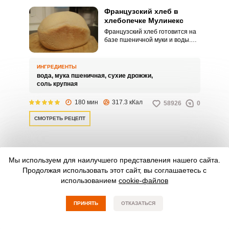
Французский хлеб в
хлебопечке Мулинекс
Французский хлеб готовится на
базе пшеничной муки и воды.
Необходимые добавки – соль и
сухие дрожжи.
ИНГРЕДИЕНТЫ
вода,
мука пшеничная,
сухие дрожжи,
соль крупная
180 мин
317.3 кКал
58926
0
СМОТРЕТЬ РЕЦЕПТ
Белый хлеб в хлебопечке
Мы используем для наилучшего представления нашего сайта.
Мулинекс в домашних
Продолжая использовать этот сайт, вы соглашаетесь с
условиях
использованием
cookie-файлов
Простой белый хлеб из
пшеничной муки на каждый
день. Мякиш – равномерно-
ПРИНЯТЬ
ОТКАЗАТЬСЯ
пористый, корочка – выраженно
ИНГРЕДИЕНТЫ
хрустящая, текстура – рыхлая с
мука пшеничная,
сухие дрожжи,
молоко сухое,
небольшой долей влажности.
соль крупная,
сахар-песок,
вода,