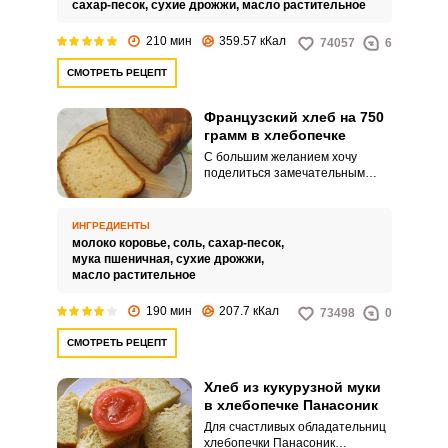
сахар-песок,
сухие дрожжи,
масло растительное
210 мин
359.57 кКал
74057
6
СМОТРЕТЬ РЕЦЕПТ
Французский хлеб на 750
грамм в хлебопечке
С большим желанием хочу
поделиться замечательным
рецептом воздушного и нежного
французского хлеба,
приготовленного в хлебопечке.
ИНГРЕДИЕНТЫ
Воспользуйтесь этим
молоко коровье,
соль,
сахар-песок,
великолепным рецептом и
мука пшеничная,
сухие дрожжи,
приготовьте аппетитный
масло растительное
домашний хлеб с хрустящей
корочкой.
190 мин
207.7 кКал
73498
0
СМОТРЕТЬ РЕЦЕПТ
Хлеб из кукурузной муки
в хлебопечке Панасоник
Для счастливых обладательниц
хлебопечки Панасоник