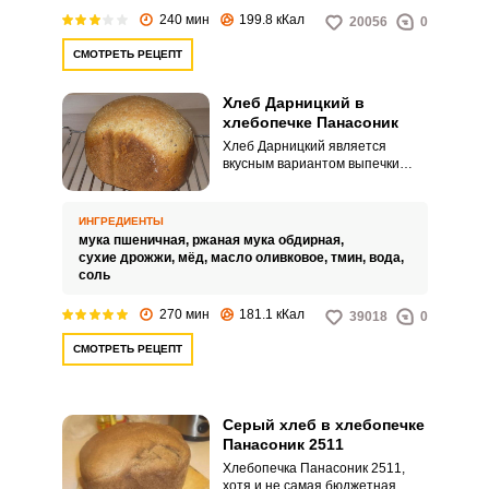
240 мин
199.8 кКал
20056
0
СМОТРЕТЬ РЕЦЕПТ
Хлеб Дарницкий в
хлебопечке Панасоник
Хлеб Дарницкий является
вкусным вариантом выпечки
хлеба с помощью хлебопечки
Панасоник. Для выпечки берем
смесь ржаной и пшеничной муки
ИНГРЕДИЕНТЫ
и добавляем мед.
мука пшеничная,
ржаная мука обдирная,
сухие дрожжи,
мёд,
масло оливковое,
тмин,
вода,
соль
270 мин
181.1 кКал
39018
0
СМОТРЕТЬ РЕЦЕПТ
Серый хлеб в хлебопечке
Панасоник 2511
Хлебопечка Панасоник 2511,
хотя и не самая бюджетная