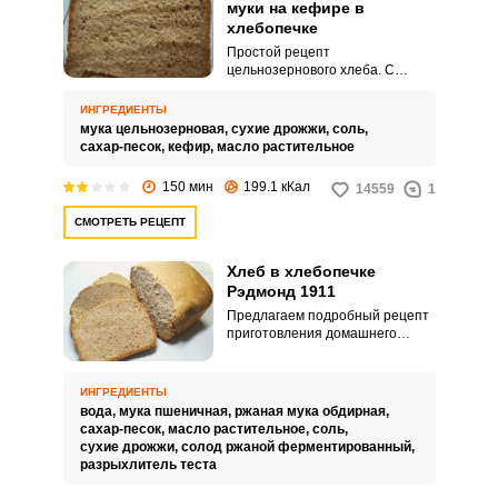
муки на кефире в
хлебопечке
Простой рецепт
цельнозернового хлеба. С
учетом того, что замес и
расстойка выполняются
ИНГРЕДИЕНТЫ
автоматически хлебопечкой,
мука цельнозерновая,
сухие дрожжи,
соль,
процесс не требует никаких
сахар-песок,
кефир,
масло растительное
усилий.
150 мин
199.1 кКал
14559
1
СМОТРЕТЬ РЕЦЕПТ
Хлеб в хлебопечке
Рэдмонд 1911
Предлагаем подробный рецепт
приготовления домашнего
дрожжевого хлеба в популярной
хлебопечке Рэдмонд. Муку
будем использовать пшеничную
ИНГРЕДИЕНТЫ
и ржаную, для аромата и цвета
вода,
мука пшеничная,
ржаная мука обдирная,
добавим сухой солод.
сахар-песок,
масло растительное,
соль,
сухие дрожжи,
солод ржаной ферментированный,
разрыхлитель теста