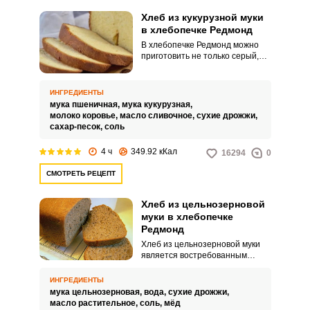
Хлеб из кукурузной муки
в хлебопечке Редмонд
В хлебопечке Редмонд можно
приготовить не только серый,
белый или ржаной хлеб, но и
кукурузный. Хлеб с добавлением
кукурузной муки получится
ИНГРЕДИЕНТЫ
рассыпчатым, ароматным и
мука пшеничная,
мука кукурузная,
пушистым.
молоко коровье,
масло сливочное,
сухие дрожжи,
сахар-песок,
соль
4 ч
349.92 кКал
16294
0
СМОТРЕТЬ РЕЦЕПТ
Хлеб из цельнозерновой
муки в хлебопечке
Редмонд
Хлеб из цельнозерновой муки
является востребованным
продуктом на столе у всех,
придерживающихся принципов
ИНГРЕДИЕНТЫ
здорового питания. Многие
мука цельнозерновая,
вода,
сухие дрожжи,
хозяйки научились его готовить
масло растительное,
соль,
мёд