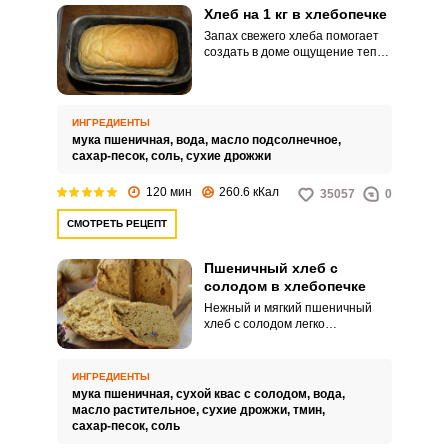
Хлеб на 1 кг в хлебопечке
Запах свежего хлеба помогает
создать в доме ощущение тепла
и уюта. С хлебопечкой выпечка
хлеба становится не таким
сложным делом.
ИНГРЕДИЕНТЫ
мука пшеничная,
вода,
масло подсолнечное,
сахар-песок,
соль,
сухие дрожжи
120 мин
260.6 кКал
35057
0
СМОТРЕТЬ РЕЦЕПТ
Пшеничный хлеб с
солодом в хлебопечке
Нежный и мягкий пшеничный
хлеб с солодом легко
приготовить по простому
рецепту в хлебопечке.
Домашний продукт можно
ИНГРЕДИЕНТЫ
подавать к семейному завтраку
мука пшеничная,
сухой квас с солодом,
вода,
или в любое другое время.
масло растительное,
сухие дрожжи,
тмин,
сахар-песок,
соль