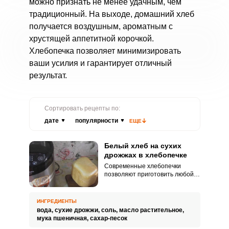
можно признать не менее удачным, чем
традиционный. На выходе, домашний хлеб
получается воздушным, ароматным с
хрустящей аппетитной корочкой.
Хлебопечка позволяет минимизировать
ваши усилия и гарантирует отличный
результат.
Сортировать рецепты по:
дате
популярности
ЕЩЕ
Белый хлеб на сухих
дрожжах в хлебопечке
Современные хлебопечки
позволяют приготовить любой
вид хлеба. Белый хлеб будет
идеален для чаепития в кругу
семьи или из него можно
ИНГРЕДИЕНТЫ
приготовить бутерброды на
вода,
сухие дрожжи,
соль,
масло растительное,
завтрак.
мука пшеничная,
сахар-песок