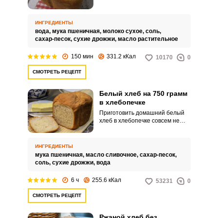
больше покупать его в магазине.
Хлеб на сухом молоке готовится
очень просто, он не крошится и
ИНГРЕДИЕНТЫ
хорошо держит форму.
вода,
мука пшеничная,
молоко сухое,
соль,
сахар-песок,
сухие дрожжи,
масло растительное
150 мин
331.2 кКал
10170
0
СМОТРЕТЬ РЕЦЕПТ
Белый хлеб на 750 грамм
в хлебопечке
Приготовить домашний белый
хлеб в хлебопечке совсем не
сложно. Попробуйте точный
рецепт на 750 грамм.
ИНГРЕДИЕНТЫ
мука пшеничная,
масло сливочное,
сахар-песок,
соль,
сухие дрожжи,
вода
6 ч
255.6 кКал
53231
0
СМОТРЕТЬ РЕЦЕПТ
Ржаной хлеб без