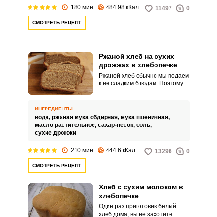
180 мин
484.98 кКал
11497
0
СМОТРЕТЬ РЕЦЕПТ
Ржаной хлеб на сухих
дрожжах в хлебопечке
Ржаной хлеб обычно мы подаем
к не сладким блюдам. Поэтому
при его приготовлении можно
добавлять различные специи и
пряности, которые будут
ИНГРЕДИЕНТЫ
улучшать его вкус и усиливать
вода,
ржаная мука обдирная,
мука пшеничная,
аромат.
масло растительное,
сахар-песок,
соль,
сухие дрожжи
210 мин
444.6 кКал
13296
0
СМОТРЕТЬ РЕЦЕПТ
Хлеб с сухим молоком в
хлебопечке
Один раз приготовив белый
хлеб дома, вы не захотите