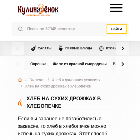
НАЙТИ
🍆
🍵
🍲
САЛАТЫ
ПЕРВЫЕ БЛЮДА
ВТОРЫЕ БЛЮДА
Окрошка
Желе из красной смородины
Варенье из в
/
Выпечка
/
Хлеб в домашних условиях
/
Хлеб на сухих дрожжах в хлебопечке
ХЛЕБ НА СУХИХ ДРОЖЖАХ В
ХЛЕБОПЕЧКЕ
Если вы заранее не позаботились о
закваске, то хлеб в хлебопечке можно
испечь на сухих дрожжах. Этот способ