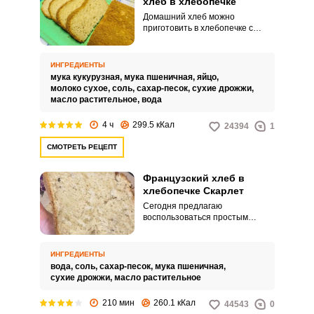
хлеб в хлебопечке
Домашний хлеб можно
приготовить в хлебопечке с
добавлением кукурузной и
пшеничной муки. Мягкий и
ароматный продукт выходит
ИНГРЕДИЕНТЫ
нежным по вкусу.
мука кукурузная,
мука пшеничная,
яйцо,
молоко сухое,
соль,
сахар-песок,
сухие дрожжи,
масло растительное,
вода
4 ч
299.5 кКал
24394
1
СМОТРЕТЬ РЕЦЕПТ
Французский хлеб в
хлебопечке Скарлет
Сегодня предлагаю
воспользоваться простым
рецептом воздушного
французского хлеба,
приготовленного в хлебопечке.
ИНГРЕДИЕНТЫ
Ароматный домашний хлеб
вода,
соль,
сахар-песок,
мука пшеничная,
получается легким, нежным,
сухие дрожжи,
масло растительное
пористым и мягким.
210 мин
260.1 кКал
44543
0