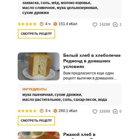
хлеба на закваске,
закваска,
соль,
мёд,
молоко коровье,
приготовленного в хлебопечке.
масло сливочное,
мука цельнозерновая,
Ароматный хлеб получается с
сухие дрожжи
нежным и воздушным мякишем
и аппетитной корочкой.
4 ч
151.4 кКал
14298
1
СМОТРЕТЬ РЕЦЕПТ
Белый хлеб в хлебопечке
Редмонд в домашних
условиях
Вам предлагается еще один
рецепт выпечки в домашних
условиях и в хлебопечке
Редмонд ароматного и
ИНГРЕДИЕНТЫ
воздушного белого хлеба. Муку
мука пшеничная,
сухие дрожжи,
обязательно нужно просеять на
масло растительное,
соль,
сахар-песок,
вода
сито, чтобы тесто лучше
поднялось.
3 ч
260.1 кКал
32699
0
СМОТРЕТЬ РЕЦЕПТ
Ржаной хлеб в