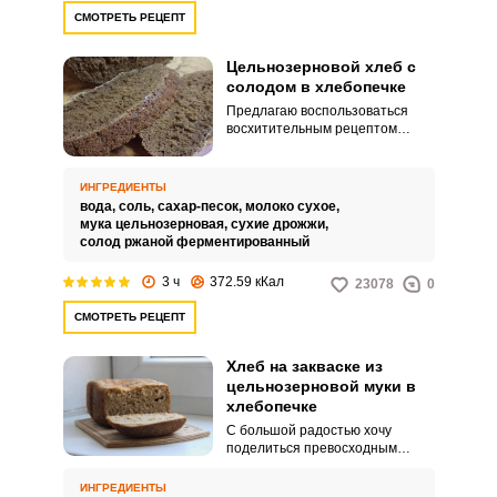
СМОТРЕТЬ РЕЦЕПТ
Цельнозерновой хлеб с
солодом в хлебопечке
Предлагаю воспользоваться
восхитительным рецептом
вкусного и полезного
цельнозернового хлеба с
солодом, приготовленного в
ИНГРЕДИЕНТЫ
хлебопечке. Хлеб получается
вода,
соль,
сахар-песок,
молоко сухое,
мягким внутри и хрустящим
мука цельнозерновая,
сухие дрожжи,
снаружи.
солод ржаной ферментированный
3 ч
372.59 кКал
23078
0
СМОТРЕТЬ РЕЦЕПТ
Хлеб на закваске из
цельнозерновой муки в
хлебопечке
С большой радостью хочу
поделиться превосходным
рецептом хрустящего и
полезного цельнозернового
ИНГРЕДИЕНТЫ