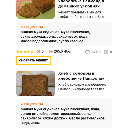
хлебопечке Редмонд в
домашних условиях
Рецепт предназначен для
любителей ржаного хлеба в
хлебопечке Редмонд в
домашних условиях. Интересно
ИНГРЕДИЕНТЫ
то, что не в каждой модели
ржаная мука обдирная,
мука пшеничная,
хлебопечки Панасоник есть
сухие дрожжи,
соль,
сахар-песок,
вода,
программа для такого хлеба,
масло подсолнечное,
сусло квасное
поэтому используем более
популярного производителя.
6 ч
265.6 кКал
34703
0
СМОТРЕТЬ РЕЦЕПТ
Хлеб с солодом в
хлебопечке Панасоник
Хлеб с солодом в хлебопечке
Панасоник приобретает все
большую популярность,
особенно среди тех, кто
придерживается правильного
ИНГРЕДИЕНТЫ
питания. Такой хлеб намного
ржаная мука обдирная,
мука пшеничная,
вода,
вкуснее и полезнее
солод ржаной ферментированный,
соль,
магазинного.
сахар-песок,
сухие дрожжи,
масло растительное,
вода,
изюм