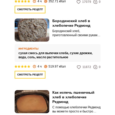
4 ч
352.71 кКал
17079
0
СМОТРЕТЬ РЕЦЕПТ
Бородинский хлеб в
хлебопечке Редмонд
Бородинский хлеб,
приготовленный своими руками
и с помощью хлебопечки,
получается вкуснее
магазинного. Его многие любят
ИНГРЕДИЕНТЫ
за уникальный вкус и аромат
сухая смесь для выпечки хлеба,
сухие дрожжи,
кориандра.
вода,
соль,
масло растительное
4 ч
519.97 кКал
11872
0
СМОТРЕТЬ РЕЦЕПТ
Как испечь пшеничный
хлеб в хлебопечке
Редмонд
С помощью хлебопечки Редмонд
вы можете просто и быстро