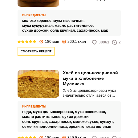
мука используется не так уж
часто, а зря. Все потому, что в
нашей культуре чаще в ход идет
ИНГРЕДИЕНТЫ
именно местная пшеничная и
молоко коровье,
мука пшеничная,
ржаная мука, а кукурузная уже
мука кукурузная,
масло растительное,
считается чем-то экзотическим.
сухие дрожжи,
соль крупная,
сахар-песок,
мак
180 мин
260.1 кКал
30961
2
СМОТРЕТЬ РЕЦЕПТ
Хлеб из цельнозерновой
муки в хлебопечке
Мулинекс
Хлеб из цельнозерновой муки
значительно отличается от
пшеничного: он более плотный,
низкопористый и имеет
ИНГРЕДИЕНТЫ
золотистый цвет. Чтобы сделать
вода,
мука цельнозерновая,
мука пшеничная,
изделие интереснее по вкусу,
масло растительное,
сухие дрожжи,
предлагаем добавить семечки –
соль крупная,
сахар-песок,
молоко сухое,
кунжут,
подсолнечные и тыквенные,
семечки подсолнечника,
орехи,
клюква вяленая
дробленые орешки и
сухофрукты.
180 мин
349.9 кКал