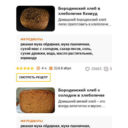
Бородинский хлеб в
хлебопечке Кенвуд
Домашний бородинский хлеб
легко приготовить в хлебопечке
Кенвуд. Попробуйте
специальный домашний рецепт.
ИНГРЕДИЕНТЫ
ржаная мука обдирная,
мука пшеничная,
сухой квас с солодом,
сахар-песок,
соль,
сухие дрожжи,
вода,
масло растительное,
кориандр
ВХОД НА САЙТ
РЕГИСТРАЦИЯ
4 ч
214.6 кКал
25683
0
СМОТРЕТЬ РЕЦЕПТ
Войдите
с помощью социальных сетей:
Бородинский хлеб с
солодом в хлебопечке
Домашний мягкий хлеб – это
всегда аппетитно и вкусно.
Попробуйте простой рецепт
или
нежного бородинского хлеба в
хлебопечке с добавлением
ИНГРЕДИЕНТЫ
солода.
ржаная мука обдирная,
мука пшеничная,