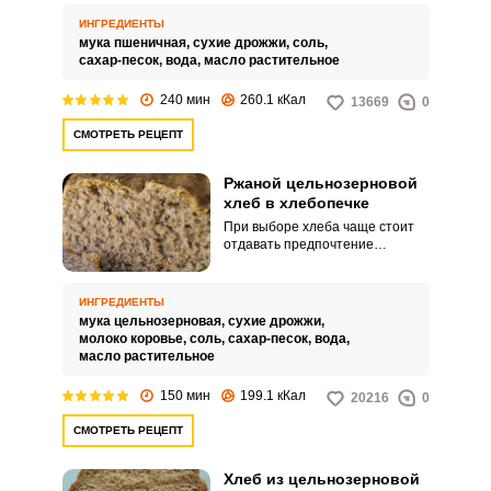
испечь аппетитную и ароматную
буханку пшеничного хлеба для
ИНГРЕДИЕНТЫ
семейного стола. Чтобы
мука пшеничная,
сухие дрожжи,
соль,
хлебушек получился вкусным,
сахар-песок,
вода,
масло растительное
продукты закладывайте в
определенной
240 мин
260.1 кКал
13669
0
последовательности: мука, соль,
сахар, масло, дрожжи, вода.
СМОТРЕТЬ РЕЦЕПТ
Ржаной цельнозерновой
хлеб в хлебопечке
При выборе хлеба чаще стоит
отдавать предпочтение
цельнозеровым вариантам,
поскольку они гораздо
полезнее. Как с точки зрения
ИНГРЕДИЕНТЫ
состава, так и процесса
мука цельнозерновая,
сухие дрожжи,
переваривания организмом.
молоко коровье,
соль,
сахар-песок,
вода,
масло растительное
150 мин
199.1 кКал
20216
0
СМОТРЕТЬ РЕЦЕПТ
Хлеб из цельнозерновой