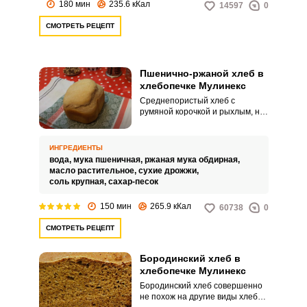
180 мин
235.6 кКал
14597
0
СМОТРЕТЬ РЕЦЕПТ
Пшенично-ржаной хлеб в
хлебопечке Мулинекс
Среднепористый хлеб с
румяной корочкой и рыхлым, но
устойчивым мякишем. Хорошо
идет и с супами, и как основа
для бутербродов.
ИНГРЕДИЕНТЫ
вода,
мука пшеничная,
ржаная мука обдирная,
масло растительное,
сухие дрожжи,
соль крупная,
сахар-песок
150 мин
265.9 кКал
60738
0
СМОТРЕТЬ РЕЦЕПТ
Бородинский хлеб в
хлебопечке Мулинекс
Бородинский хлеб совершенно
не похож на другие виды хлеба: