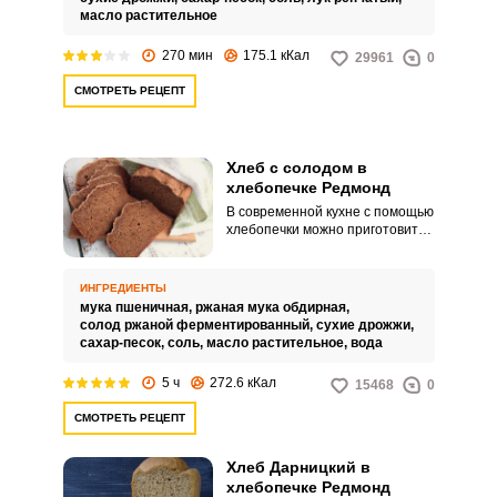
и особым вкусом.
масло растительное
270 мин
175.1 кКал
29961
0
СМОТРЕТЬ РЕЦЕПТ
Хлеб с солодом в
хлебопечке Редмонд
В современной кухне с помощью
хлебопечки можно приготовить
хлеб, подобный испеченному в
настоящей русской печи. Секрет
вкусного хлеба заключен в
ИНГРЕДИЕНТЫ
добавлении ржаного солода,
мука пшеничная,
ржаная мука обдирная,
который придает выпечке
солод ржаной ферментированный,
сухие дрожжи,
красивый шоколадный цвет и
сахар-песок,
соль,
масло растительное,
вода
аромат ржаного кваса.
5 ч
272.6 кКал
15468
0
СМОТРЕТЬ РЕЦЕПТ
Хлеб Дарницкий в
хлебопечке Редмонд