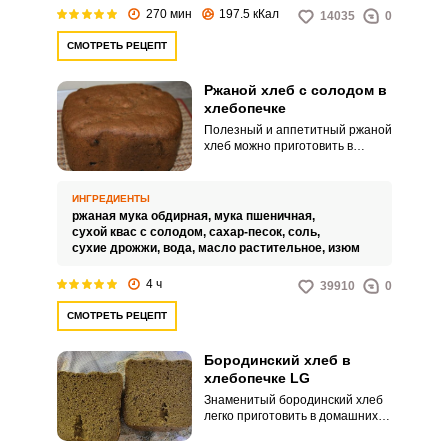
270 мин
197.5 кКал
14035
0
СМОТРЕТЬ РЕЦЕПТ
Ржаной хлеб с солодом в
хлебопечке
Полезный и аппетитный ржаной
хлеб можно приготовить в
хлебопечке с солодом.
Домашний продукт дополнит
любые приемы пищи и порадует
ИНГРЕДИЕНТЫ
своим нежным вкусом и
ржаная мука обдирная,
мука пшеничная,
приятным ароматом.
сухой квас с солодом,
сахар-песок,
соль,
сухие дрожжи,
вода,
масло растительное,
изюм
4 ч
39910
0
СМОТРЕТЬ РЕЦЕПТ
Бородинский хлеб в
хлебопечке LG
Знаменитый бородинский хлеб
легко приготовить в домашних
условиях. Оцените рецепт,