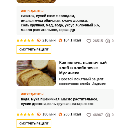
плотный, тяжелый, ароматный,
со специфическим кисловатым
вкусом. Корочка у него темная и
ИНГРЕДИЕНТЫ
довольно плотная.
кипяток,
сухой квас с солодом,
ржаная мука обдирная,
сухие дрожжи,
соль крупная,
мёд,
вода,
уксус яблочный 6%,
масло растительное,
кориандр
210 мин
104.1 кКал
26515
0
СМОТРЕТЬ РЕЦЕПТ
Как испечь пшеничный
хлеб в хлебопечке
Мулинекс
Простой понятный рецепт
пшеничного хлеба. Изделие
получается несдобным,
несладким, со среднепористым
ИНГРЕДИЕНТЫ
мякишем и румяной хрустящей
вода,
мука пшеничная,
масло растительное,
корочкой.
сухие дрожжи,
соль крупная,
сахар-песок
180 мин
260.1 кКал
46967
0
СМОТРЕТЬ РЕЦЕПТ