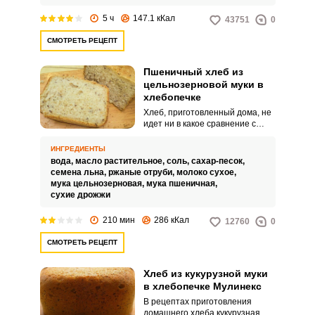
в хлебопечке.
5 ч
147.1 кКал
43751
0
СМОТРЕТЬ РЕЦЕПТ
Пшеничный хлеб из
цельнозерновой муки в
хлебопечке
Хлеб, приготовленный дома, не
идет ни в какое сравнение с
магазинной выпечкой. Он и
ароматнее, и вкуснее, и
ИНГРЕДИЕНТЫ
абсолютно безопасен по
вода,
масло растительное,
соль,
сахар-песок,
качеству и составу.
семена льна,
ржаные отруби,
молоко сухое,
мука цельнозерновая,
мука пшеничная,
сухие дрожжи
210 мин
286 кКал
12760
0
СМОТРЕТЬ РЕЦЕПТ
Хлеб из кукурузной муки
в хлебопечке Мулинекс
В рецептах приготовления
домашнего хлеба кукурузная