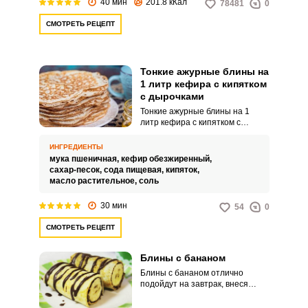
40 мин
201.8 кКал
78481
0
СМОТРЕТЬ РЕЦЕПТ
Тонкие ажурные блины на
1 литр кефира с кипятком
с дырочками
Тонкие ажурные блины на 1
литр кефира с кипятком с
дырочками – это универсальный
рецепт для вашего аппетитного
ИНГРЕДИЕНТЫ
завтрака, перекуса или
мука пшеничная,
кефир обезжиренный,
праздника. Такие аппетитные
сахар-песок,
сода пищевая,
кипяток,
блинчики можно просто
масло растительное,
соль
подавать к чаю или
использовать в приготовлении
30 мин
54
0
интересных закусок.
СМОТРЕТЬ РЕЦЕПТ
Блины с бананом
Блины с бананом отлично
подойдут на завтрак, внеся
разнообразие в повседневное
меню. В принципе, для