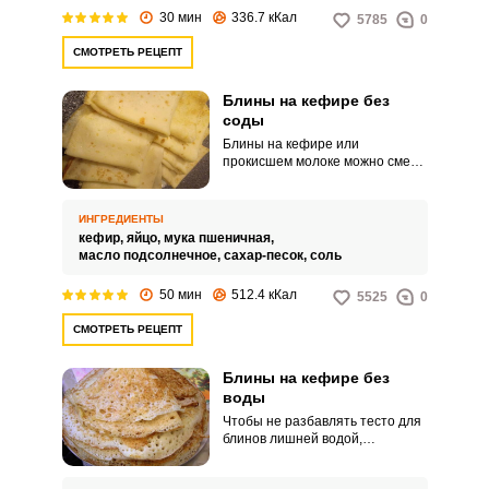
30 мин
336.7 кКал
5785
0
СМОТРЕТЬ РЕЦЕПТ
Блины на кефире без
соды
Блины на кефире или
прокисшем молоке можно смело
готовить без добавления соды.
Они получаются вкусными,
ажурными и воздушными.
ИНГРЕДИЕНТЫ
кефир,
яйцо,
мука пшеничная,
масло подсолнечное,
сахар-песок,
соль
50 мин
512.4 кКал
5525
0
СМОТРЕТЬ РЕЦЕПТ
Блины на кефире без
воды
Чтобы не разбавлять тесто для
блинов лишней водой,
предлагаем приготовить
блинчики на нежирном кефире.