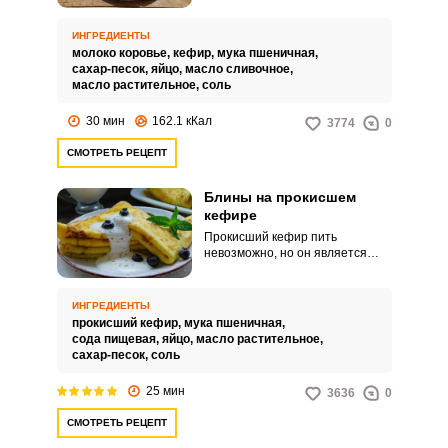
ожидалось. Рецепт блинов на
молоке и кефире ожиданий не
ИНГРЕДИЕНТЫ
обманывает.
молоко коровье,
кефир,
мука пшеничная,
сахар-песок,
яйцо,
масло сливочное,
масло растительное,
соль
30 мин
162.1 кКал
3774
0
СМОТРЕТЬ РЕЦЕПТ
Блины на прокисшем
кефире
Прокисший кефир пить
невозможно, но он является
хорошей основой для блинов как
тонких с дырочками, так и
толстых. Текстура таких блинов
ИНГРЕДИЕНТЫ
более воздушная и мягкая в
прокисший кефир,
мука пшеничная,
сравнении с замешанными на
сода пищевая,
яйцо,
масло растительное,
молоке.
сахар-песок,
соль
25 мин
3636
0
СМОТРЕТЬ РЕЦЕПТ