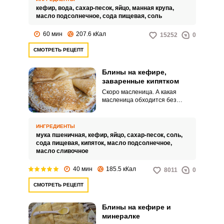
принципу, что и обычные, но
кефир,
вода,
сахар-песок,
яйцо,
манная крупа,
получаются более толстыми,
масло подсолнечное,
сода пищевая,
соль
воздушными и нежными.
60 мин
207.6 кКал
15252
0
СМОТРЕТЬ РЕЦЕПТ
Блины на кефире,
заваренные кипятком
Скоро масленица. А какая
масленица обходится без
блинов?! Тонкие блины можно
готовить на основе кефира, они
получаются мягкими,
ИНГРЕДИЕНТЫ
воздушными с большим
мука пшеничная,
кефир,
яйцо,
сахар-песок,
соль,
количеством пузырьков.
сода пищевая,
кипяток,
масло подсолнечное,
масло сливочное
40 мин
185.5 кКал
8011
0
СМОТРЕТЬ РЕЦЕПТ
Блины на кефире и
минералке