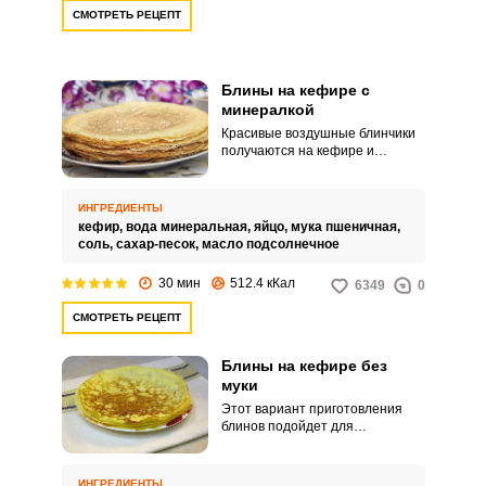
СМОТРЕТЬ РЕЦЕПТ
Блины на кефире с
минералкой
Красивые воздушные блинчики
получаются на кефире и
минеральной воде. Кефирное
тесто благодаря газированной
минеральной воде насыщается
ИНГРЕДИЕНТЫ
кислородом и становится
кефир,
вода минеральная,
яйцо,
мука пшеничная,
идеальной основой для
соль,
сахар-песок,
масло подсолнечное
ажурных блинов с мелкими
дырочками.
30 мин
512.4 кКал
6349
0
СМОТРЕТЬ РЕЦЕПТ
Блины на кефире без
муки
Этот вариант приготовления
блинов подойдет для
диетического питания и для
любителей
поэкспериментировать на кухне.
ИНГРЕДИЕНТЫ