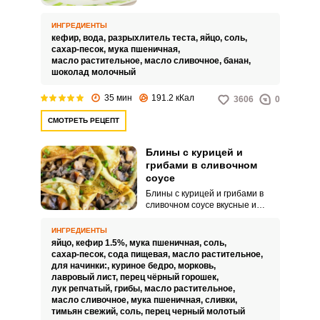
подобной подачи подойдет
любой рецепт блинов, но мы
ИНГРЕДИЕНТЫ
предлагаем приготовить их на
кефир,
вода,
разрыхлитель теста,
яйцо,
соль,
кефире заварным способом,
сахар-песок,
мука пшеничная,
чтобы они получились
масло растительное,
масло сливочное,
банан,
ажурными и нежными.
шоколад молочный
35 мин
191.2 кКал
3606
0
СМОТРЕТЬ РЕЦЕПТ
Блины с курицей и
грибами в сливочном
соусе
Блины с курицей и грибами в
сливочном соусе вкусные и
выглядят очень аппетитно!
Курица и грибы – отличный
ИНГРЕДИЕНТЫ
вариант начинки для тонких
яйцо,
кефир 1.5%,
мука пшеничная,
соль,
блинчиков. Сливки придают
сахар-песок,
сода пищевая,
масло растительное,
начинке приятный сливочный
для начинки:,
куриное бедро,
морковь,
вкус и сочность, дополняя тем
лавровый лист,
перец чёрный горошек,
самым вкус курицы и грибов.
лук репчатый,
грибы,
масло растительное,
масло сливочное,
мука пшеничная,
сливки,
тимьян свежий,
соль,
перец черный молотый