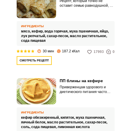
Рецепт, который точно не
оставит семью равнодушной, –
румяные, сочные и ароматные
блины на кефире с мясом.
Свежеиспеченные блинчики
разлетаются с тарелки со
ИНГРЕДИЕНТЫ
Запомнить меня
скоростью света, поэтому
мясо,
кефир,
вода горячая,
мука пшеничная,
яйцо,
заранее подготовьтесь к такому
лук репчатый,
сахар-песок,
масло растительное,
развитию событий и запаситесь
сода пищевая
ВХОД
второй порцией.
30 мин
187.2 кКал
17993
0
ЕЩЕ НЕ ЗАРЕГИСТРИРОВАННЫ?
СМОТРЕТЬ РЕЦЕПТ
Забыли пароль?
ПП блины на кефире
Приверженцам здорового и
диетического питания часто
приходится отказываться от
любимых блинов из-за их
калорийности. Однако это
можно исправить: ПП блины на
ИНГРЕДИЕНТЫ
кефире не нанесут ущерба
кефир обезжиренный,
кипяток,
мука пшеничная,
организму и фигуре и при этом
яичный белок,
масло растительное,
сахар-песок,
порадуют нежностью и
соль,
сода пищевая,
лимонная кислота
ароматностью.