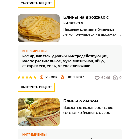
СМОТРЕТЬ РЕЦЕПТ
Блины на дрожжах с
кипятком
Пышные красивые блинчики
легко получаются на дрожжах.
Особенность такого рецепта в
том, что продукт можно есть как
с солёными блюдами, так и со
ИНГРЕДИЕНТЫ
сладким вареньем.
кефир,
кипяток,
дрожжи быстродействующие,
масло растительное,
мука пшеничная,
яйцо,
сахар-песок,
соль,
масло сливочное
25 мин
180.2 кКал
6246
0
СМОТРЕТЬ РЕЦЕПТ
Блины с сыром
Известное всем прекрасное
сочетание блинов с сыром
неизменно пользуется спросом
среди хозяек и их семей. Блины
с сыром – отличный завтрак,
лёгкий обед или ужин, который
ИНГРЕДИЕНТЫ
не оставит равнодушным ни