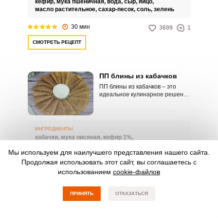
кефир,
мука пшеничная,
вода,
сыр,
яйцо,
одного члена вашей семьи.
масло растительное,
сахар-песок,
соль,
зелень
30 мин
3699
1
СМОТРЕТЬ РЕЦЕПТ
ПП блины из кабачков
ПП блины из кабачков – это
идеальное кулинарное решение
для тех, кто следит за своей
фигурой и здоровьем. Такой
оригинальный продукт
получается невероятно вкусным
ИНГРЕДИЕНТЫ
и питательным, при этом не
кабачки,
мука овсяная,
кефир 1%,
имеет в своем составе ничего
рисовая мука белая,
яйцо,
сода пищевая,
соль,
вредного.
Мы используем для наилучшего представления нашего сайта.
масло растительное
Продолжая использовать этот сайт, вы соглашаетесь с
35 мин
использованием
cookie-файлов
1220
0
СМОТРЕТЬ РЕЦЕПТ
ПРИНЯТЬ
ОТКАЗАТЬСЯ
НАЗАД
1
2
ВПЕРЕД