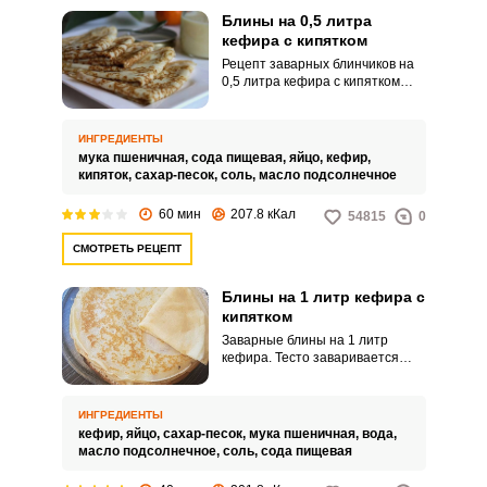
Блины на 0,5 литра
кефира с кипятком
Рецепт заварных блинчиков на
0,5 литра кефира с кипятком
позволит приготовить вам
тонкие ажурные блины с
мелкими дырочками. Их можно
ИНГРЕДИЕНТЫ
подавать со сметаной, сладкими
мука пшеничная,
сода пищевая,
яйцо,
кефир,
начинками, красной рыбой или
кипяток,
сахар-песок,
соль,
масло подсолнечное
овощами.
60 мин
207.8 кКал
54815
0
СМОТРЕТЬ РЕЦЕПТ
Блины на 1 литр кефира с
кипятком
Заварные блины на 1 литр
кефира. Тесто заваривается
крутым кипятком, поэтому они
так и называются.
ИНГРЕДИЕНТЫ
кефир,
яйцо,
сахар-песок,
мука пшеничная,
вода,
масло подсолнечное,
соль,
сода пищевая