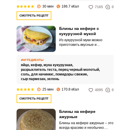
30 мин
186.7 кКал
7165
0
СМОТРЕТЬ РЕЦЕПТ
Блины на кефире с
кукурузной мукой
Из кукурузной муки можно
приготовить вкусные и
полезные блинчики. Они будут
иметь красивый солнечный цвет
и необычный вкус и не
ИНГРЕДИЕНТЫ
содержать глютена.
яйцо,
кефир,
мука кукурузная,
разрыхлитель теста,
перец черный молотый,
соль,
для начинки:,
помидоры свежие,
сыр пармезан,
зелень
25 мин
170.8 кКал
4095
0
СМОТРЕТЬ РЕЦЕПТ
Блины на кефире
ажурные
Блины на кефире ажурные – это
всегда красиво и необычно.