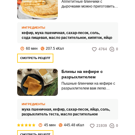
Аппетитные блинчики с
дырочками можно приготовить
только на кефире. Рецепт очень
простой, однако нужно точно
соблюсти технологию
производства теста, чтобы у вас
ИНГРЕДИЕНТЫ
все получилось.
кефир,
мука пшеничная,
сахар-песок,
соль,
сода пищевая,
масло растительное,
кипяток,
яйцо
60 мин
207.5 кКал
4764
0
СМОТРЕТЬ РЕЦЕПТ
Блины на кефире с
разрыхлителем
Пышные блинчики на кефире с
разрыхлителем вам легко
удастся испечь по этому
рецепту. Будут они
ноздреватыми, воздушными и
ИНГРЕДИЕНТЫ
очень вкусными, совсем как те,
мука пшеничная,
кефир,
сахар-песок,
яйцо,
соль,
что когда-то пекла ваша
разрыхлитель теста,
масло растительное
бабушка или мама в детстве,
помните их сногсшибательный
45 мин
445.48 кКал
21939
0
сливочный аромат?! Блинчики
выйдут не совсем тонкими,
СМОТРЕТЬ РЕЦЕПТ