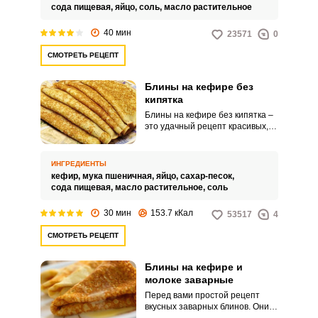
сода пищевая,
яйцо,
соль,
масло растительное
40 мин
23571
0
СМОТРЕТЬ РЕЦЕПТ
Блины на кефире без
кипятка
Блины на кефире без кипятка –
это удачный рецепт красивых,
золотистых и ажурных
блинчиков. Смотря на такие
блинчики, невозможно
ИНГРЕДИЕНТЫ
удержаться, чтобы не
кефир,
мука пшеничная,
яйцо,
сахар-песок,
попробовать их! Они
сода пищевая,
масло растительное,
соль
получаются не очень тонкими,
но невероятно вкусными.
30 мин
153.7 кКал
53517
4
СМОТРЕТЬ РЕЦЕПТ
Блины на кефире и
молоке заварные
Перед вами простой рецепт
вкусных заварных блинов. Они