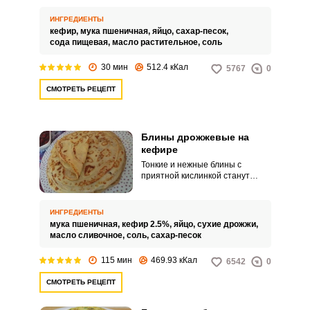
тонких ажурных блинчиков из
этого кисломолочного продукта.
ИНГРЕДИЕНТЫ
Просто в тесто добавим кипяток.
кефир,
мука пшеничная,
яйцо,
сахар-песок,
сода пищевая,
масло растительное,
соль
30 мин
512.4 кКал
5767
0
СМОТРЕТЬ РЕЦЕПТ
Блины дрожжевые на
кефире
Тонкие и нежные блины с
приятной кислинкой станут
отличным завтраком.
Приготовление на дрожжах
занимает больше времени при
ИНГРЕДИЕНТЫ
заготовке, но позволяет сделать
мука пшеничная,
кефир 2.5%,
яйцо,
сухие дрожжи,
любимое блюдо тонким и
масло сливочное,
соль,
сахар-песок
вкусным и с ажурными
дырочками.
115 мин
469.93 кКал
6542
0
СМОТРЕТЬ РЕЦЕПТ