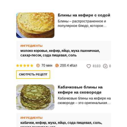
Блины на кефире с содой
Блины – распространенное и
популярное блюдо, которое
можно приготовить на кефире
или молоке. Я хочу предложить
рецепт тонких блинчиков,
которые готовятся и на кефире,
ИНГРЕДИЕНТЫ
и на молоке.
молоко коровье,
кефир,
яйцо,
мука пшеничная,
сахар-песок,
сода пищевая,
соль
70 мин
200.4 кКал
8103
0
СМОТРЕТЬ РЕЦЕПТ
Кабачковые блины на
кефире на сковороде
Кабачковые блины на кефире на
сковороде – это оригинальная
кулинарная идея для
домашнего стола. Такие
овощные блинчики получаются
ИНГРЕДИЕНТЫ
нежными, сочными и
кабачки,
кефир,
мука,
яйцо,
сода пищевая,
соль,
привлекательными.