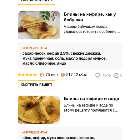
СМОТРЕТЬ РЕЦЕПТ
Блины на кефире, как у
бабушки
Нашим бабушкам всегда
удавалось готовить особенно
вкусно, как будто у них был
секретный ингредиент. Толстые
и пышные блины на дрожжах и
ИНГРЕДИЕНТЫ
кефире готовятся из обычных
сахар-песок,
кефир 2.5%,
свежие дрожжи,
продуктов, а вкус возвращает в
мука пшеничная,
соль,
масло подсолнечное,
детство.
масло сливочное,
яйцо
75 мин
517.12 кКал
7046
0
СМОТРЕТЬ РЕЦЕПТ
Блины на кефире и воде
Блины на кефире и воде по
этому рецепту получаются с
крупными дырочками, ажурные.
Все потому, что в процессе
приготовления используется
прием заваривания теста
ИНГРЕДИЕНТЫ
кипятком.
яйцо,
кефир,
мука пшеничная,
кипяток,