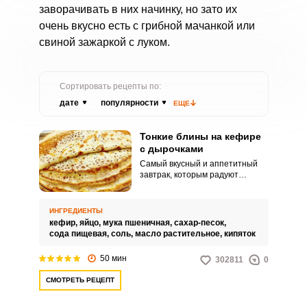
заворачивать в них начинку, но зато их
очень вкусно есть с грибной мачанкой или
свиной зажаркой с луком.
Сортировать рецепты по:
дате
популярности
ЕЩЕ
Тонкие блины на кефире
с дырочками
Самый вкусный и аппетитный
завтрак, которым радуют
хозяйки своих домочадцев, –
блины. Особенно популярно это
блюдо и в конце февраля, когда
ИНГРЕДИЕНТЫ
празднуется Масленица и
кефир,
яйцо,
мука пшеничная,
сахар-песок,
повсюду доносится запах
сода пищевая,
соль,
масло растительное,
кипяток
румяных блинчиков.
50 мин
302811
0
СМОТРЕТЬ РЕЦЕПТ