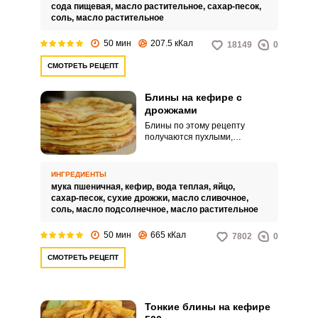
сода пищевая,
масло растительное,
сахар-песок,
соль,
масло растительное
50 мин
207.5 кКал
18149
0
СМОТРЕТЬ РЕЦЕПТ
Блины на кефире с
дрожжами
Блины по этому рецепту
получаются пухлыми,
румяными, с мелкими
дырочками. Дрожжевое тесто
готовим опарным способом, это
ИНГРЕДИЕНТЫ
активно запускает работу
мука пшеничная,
кефир,
вода теплая,
яйцо,
дрожжей, и блинная масса
сахар-песок,
сухие дрожжи,
масло сливочное,
получается «живой» и
соль,
масло подсолнечное,
масло растительное
дышащей.
50 мин
665 кКал
7802
0
СМОТРЕТЬ РЕЦЕПТ
Тонкие блины на кефире