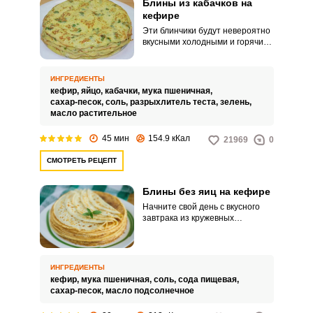
Блины из кабачков на
кефире
Эти блинчики будут невероятно
вкусными холодными и горячими
вместе со сливочно-чесночным
соусом или со сметаной,
приправленной рубленой
ИНГРЕДИЕНТЫ
зеленью. В кабачковые блинчики
кефир,
яйцо,
кабачки,
мука пшеничная,
можно заворачивать и начинку,
сахар-песок,
соль,
разрыхлитель теста,
зелень,
например, из обжаренных
масло растительное
лесных грибов с луком, из
томатов и сыра или из мясного
45 мин
154.9 кКал
21969
0
фарша.
СМОТРЕТЬ РЕЦЕПТ
Блины без яиц на кефире
Начните свой день с вкусного
завтрака из кружевных
ароматных блинчиков на
кефире. Они готовятся очень
просто и быстро, вам даже не
придется разбивать и взбивать
ИНГРЕДИЕНТЫ
яйца.
кефир,
мука пшеничная,
соль,
сода пищевая,
сахар-песок,
масло подсолнечное