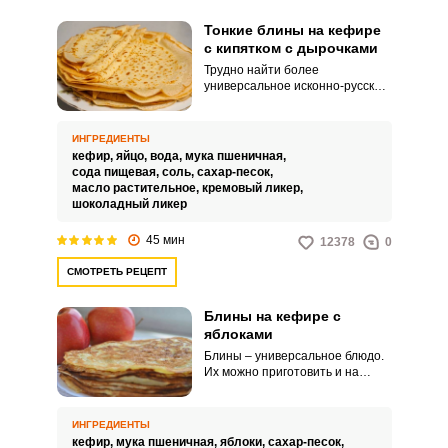
Тонкие блины на кефире
с кипятком с дырочками
Трудно найти более
универсальное исконно-русское
блюдо, чем блины. Тонкие и
толстые, на дрожжах, на молоке
или на кефире, они нравятся
ИНГРЕДИЕНТЫ
всем, кто их когда-либо
кефир,
яйцо,
вода,
мука пшеничная,
пробовал.
сода пищевая,
соль,
сахар-песок,
масло растительное,
кремовый ликер,
шоколадный ликер
45 мин
12378
0
СМОТРЕТЬ РЕЦЕПТ
Блины на кефире с
яблоками
Блины – универсальное блюдо.
Их можно приготовить и на
десерт, и на второе блюдо в
сочетании с начинками.
ИНГРЕДИЕНТЫ
кефир,
мука пшеничная,
яблоки,
сахар-песок,