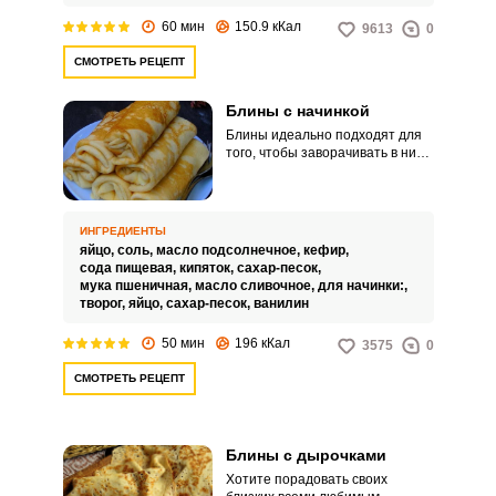
60 мин
150.9 кКал
9613
0
СМОТРЕТЬ РЕЦЕПТ
Блины с начинкой
Блины идеально подходят для
того, чтобы заворачивать в них
начинку. Причем она может быть
любой по вашему вкусу.
ИНГРЕДИЕНТЫ
яйцо,
соль,
масло подсолнечное,
кефир,
сода пищевая,
кипяток,
сахар-песок,
мука пшеничная,
масло сливочное,
для начинки:,
творог,
яйцо,
сахар-песок,
ванилин
50 мин
196 кКал
3575
0
СМОТРЕТЬ РЕЦЕПТ
Блины с дырочками
Хотите порадовать своих