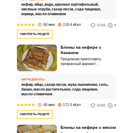
Откройте для себя новый вкус
кефир,
яйцо,
вода,
крахмал картофельный,
давно знакомых блюд.
овсяные отруби,
сахар-песок,
сода пищевая,
корица,
масло оливковое
50 мин
210.4 кКал
6768
0
СМОТРЕТЬ РЕЦЕПТ
Блины на кефире с
бананом
Предлагаю приготовить
прекрасный вариант
ВХОД НА САЙТ
РЕГИСТРАЦИЯ
воскресного завтрака. В нашей
семье сложилась такая
традиция – каждое воскресенье
ИНГРЕДИЕНТЫ
на завтрак мы готовим блины на
кефир,
яйцо,
сахар-песок,
мука пшеничная,
соль,
Войдите
кефире с бананом.
банан,
масло растительное,
сода пищевая,
с помощью социальных сетей:
масло сливочное
40 мин
172.5 кКал
5280
0
СМОТРЕТЬ РЕЦЕПТ
или
Блины на кефире с мясом