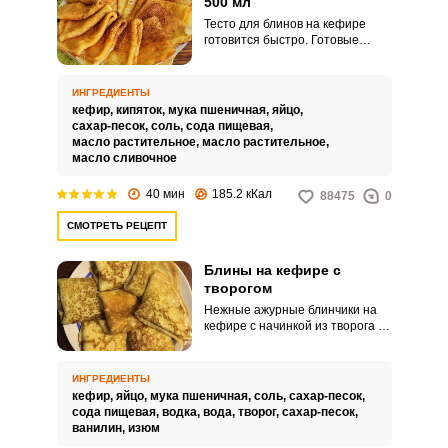
500 мл
Тесто для блинов на кефире
готовится быстро. Готовые
блинчики – ажурные и тонкие.
ИНГРЕДИЕНТЫ
кефир,
кипяток,
мука пшеничная,
яйцо,
сахар-песок,
соль,
сода пищевая,
масло растительное,
масло растительное,
масло сливочное
40 мин
185.2 кКал
88475
0
СМОТРЕТЬ РЕЦЕПТ
Блины на кефире с
творогом
Нежные ажурные блинчики на
кефире с начинкой из творога и
изюма – отличный вариант
завтрака. Такие блинчики можно
с легкостью разогреть, поджарив
ИНГРЕДИЕНТЫ
их на сковороде со сливочным
кефир,
яйцо,
мука пшеничная,
соль,
сахар-песок,
маслом.
сода пищевая,
водка,
вода,
творог,
сахар-песок,
ванилин,
изюм