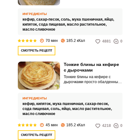
Чтобы добиться такой
структуры в выпечке блинов на
кефире, обязательной
ИНГРЕДИЕНТЫ
составляющей блинного теста
кефир,
сахар-песок,
соль,
мука пшеничная,
яйцо,
должен быть кипяток.
кипяток,
сода пищевая,
масло растительное,
масло сливочное
70 мин
185.2 кКал
4881
0
СМОТРЕТЬ РЕЦЕПТ
Тонкие блины на кефире
с дырочками
Тонкие блины на кефире с
дырочками просто обалденный!
Конечно, традиционные тонкие
блинчики обычно готовят на
молоке. Однако такие блины
ИНГРЕДИЕНТЫ
можно приготовить и на кефире.
кефир,
кипяток,
мука пшеничная,
сахар-песок,
сода пищевая,
соль,
яйцо,
масло растительное,
масло сливочное
45 мин
185.2 кКал
4218
0
СМОТРЕТЬ РЕЦЕПТ