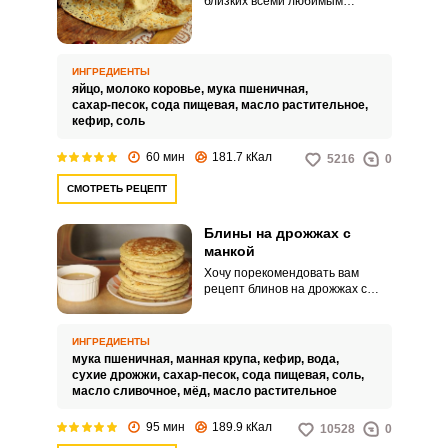
близких всеми любимым
лакомством – блинчиками,
которые помимо удивительно
нежного вкуса имеют
необычный внешний вид. Тогда
ИНГРЕДИЕНТЫ
этот рецепт специально для
яйцо,
молоко коровье,
мука пшеничная,
вас. Тем более, что для
сахар-песок,
сода пищевая,
масло растительное,
приготовления ажурных
кефир,
соль
блинчиков вам не потребуются
особые кулинарные навыки.
60 мин
181.7 кКал
5216
0
СМОТРЕТЬ РЕЦЕПТ
Блины на дрожжах с
манкой
Хочу порекомендовать вам
рецепт блинов на дрожжах с
манкой. Процесс приготовления
любых блинов на дрожжах не
быстрый, так как для того, чтобы
ИНГРЕДИЕНТЫ
дрожжи заработали,
мука пшеничная,
манная крупа,
кефир,
вода,
потребуется какое-то время.
сухие дрожжи,
сахар-песок,
сода пищевая,
соль,
масло сливочное,
мёд,
масло растительное
95 мин
189.9 кКал
10528
0