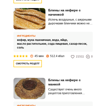
поэтому начинку в них завернуть
не получится, зато в прикуску с
вареньем, сметаной, медом или
Блины на кефире с
сметаной – самое оно!
начинкой
Обязательно испеките!
Испечь воздушные, с ажурными
дырочками блинчики можно не
только на сладком молоке, но и
на кефире. А для того, чтобы
такие блинчики получились еще
ИНГРЕДИЕНТЫ
и тонкими, тесто для них не
кефир,
мука пшеничная,
вода,
яйцо,
должно быть густым.
масло растительное,
сода пищевая,
сахар-песок,
соль
45 мин
512.4 кКал
21511
0
СМОТРЕТЬ РЕЦЕПТ
Блины на кефире с
манкой
Существует очень много
рецептов приготовления
блинчиков. Блины,
приготовленные на кефире и
манке, готовятся по тому же
ИНГРЕДИЕНТЫ