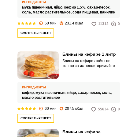
Для этого понадобится кефир
ИНГРЕДИЕНТЫ
жирностью 1,5 процента.
мука пшеничная,
яйцо,
кефир 1.5%,
сахар-песок,
соль,
масло растительное,
сода пищевая,
ванилин
60 мин
231.4 кКал
11312
0
СМОТРЕТЬ РЕЦЕПТ
Блины на кефире 1 литр
Блины на кефире любят не
только за их неповторимый вкус,
но и за универсальность: их
можно подавать в качестве
закуски, десерта, полноценного
завтрака или ужина. Мы
ИНГРЕДИЕНТЫ
представляем вашему
кефир,
мука пшеничная,
яйцо,
сахар-песок,
соль,
вниманию рецепт
масло растительное
приготовления этого лакомства
с добавлением кефира.
60 мин
207.5 кКал
55634
0
СМОТРЕТЬ РЕЦЕПТ
Блины на кефире