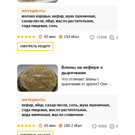
получаются нежнейшими,
благодаря сочетанию двух
компонентов – кефира и молока.
ИНГРЕДИЕНТЫ
молоко коровье,
кефир,
мука пшеничная,
сахар-песок,
яйцо,
масло растительное,
сода пищевая,
соль
40 мин
154 кКал
31998
2
СМОТРЕТЬ РЕЦЕПТ
Блины на кефире с
дырочками
Что отличает блины с
дырочками от других? Они -
ажурные, румяные, пористые и
тонкие. При готовке не рвутся и
не прилипают, и очень быстро
ИНГРЕДИЕНТЫ
пекутся.
кефир,
яйцо,
сахар-песок,
соль,
мука пшеничная,
сода пищевая,
масло растительное,
вода кипяченая,
масло сливочное
45 мин
180.2 кКал
6566
0