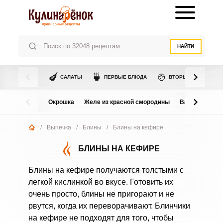
НАЙТИ
🍆
🍵
🍲
САЛАТЫ
ПЕРВЫЕ БЛЮДА
ВТОРЫЕ БЛЮДА
Окрошка
Желе из красной смородины
Варенье из в
/
Выпечка
/
Блины
/
Блины на кефире
БЛИНЫ НА КЕФИРЕ
Блины на кефире получаются толстыми с
легкой кислинкой во вкусе. Готовить их
очень просто, блины не пригорают и не
рвутся, когда их переворачивают. Блинчики
на кефире не подходят для того, чтобы