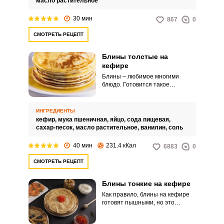
масло растительное
30 мин
867
0
СМОТРЕТЬ РЕЦЕПТ
Блины толстые на
кефире
Блины – любимое многими
блюдо. Готовится такое
лакомство быстро и просто.
ИНГРЕДИЕНТЫ
кефир,
мука пшеничная,
яйцо,
сода пищевая,
сахар-песок,
масло растительное,
ванилин,
соль
40 мин
231.4 кКал
6883
0
СМОТРЕТЬ РЕЦЕПТ
Блины тонкие на кефире
Как правило, блины на кефире
готовят пышными, но это
абсолютно не исключает
возможность приготовления