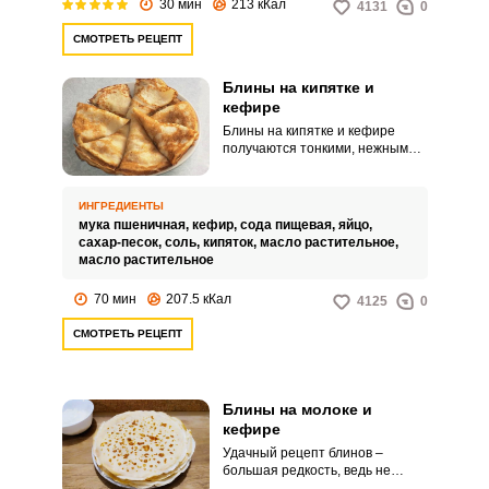
30 мин
213 кКал
4131
0
СМОТРЕТЬ РЕЦЕПТ
Блины на кипятке и
кефире
Блины на кипятке и кефире
получаются тонкими, нежными и
ажурными. Такие блинчики
можно нафаршировать
любимой начинкой или подавать
ИНГРЕДИЕНТЫ
со сгущенкой и другими
мука пшеничная,
кефир,
сода пищевая,
яйцо,
сладкими наполнителями,
сахар-песок,
соль,
кипяток,
масло растительное,
которые доставляют вам
масло растительное
удовольствие.
70 мин
207.5 кКал
4125
0
СМОТРЕТЬ РЕЦЕПТ
Блины на молоке и
кефире
Удачный рецепт блинов –
большая редкость, ведь не
всегда получается то, что