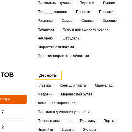
Пасхальные куличи
Пирожки
Пироги
Пицца домашняя
Пончики
Пряники
Рогалики
Самса
Слойки
Сырники
Хачапури
Хлеб в домашних условиях
Чебуреки
Штрудель
Шарлотка с яблоками
Простая шарлотка с яблоками
ПТОВ
Десерты
Глазурь
Крем для торта
Мармелад
Медовик
Меренговый рулет
ЕВОДЫ
Домашнее мороженое
.7
Пастила в домашних условиях
Печенье домашнее
Тирамису
Торты
.2
Чизкейки
Цукаты
Эклеры