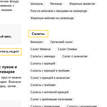
мясное блюдо
Шницель
Яичница
Жареные креветки
ременно с
я лишнее
Рагу из кабачков с овощами на сковороде
ление, и сам
Жареные кабачки на сковороде
обенно
Салаты
ый орех,
Винегрет
Греческий салат
Салат Мимоза
Салат Оливье
ТРЕТЬ РЕЦЕПТ
Салаты с авокадо
Салат с ананасом
Салаты с курицей
с луком и
Салаты с курицей и грибами
тиварке
 просто можно
Салат с курицей и ананасом
варке. Вначале
Салаты с грибами
рку, затем
енную сырую
Салаты с копченой курицей
 и специи.
Салат с крабовыми палочками
Салаты с креветками
Салаты с кальмарами