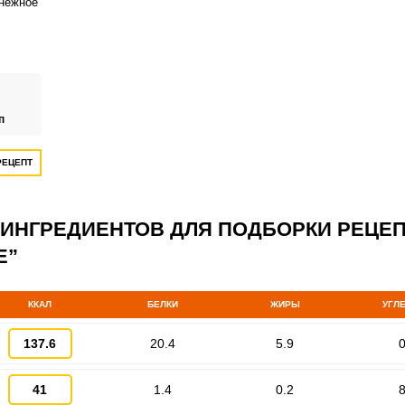
 нежное
аву
от
рке, с
и
,
п
РЕЦЕПТ
ВХОД НА САЙТ
РЕГИСТРАЦИЯ
 ИНГРЕДИЕНТОВ ДЛЯ ПОДБОРКИ РЕЦЕ
Е”
Войдите
с помощью социальных сетей:
ККАЛ
БЕЛКИ
ЖИРЫ
УГЛ
137.6
20.4
5.9
0
или
41
1.4
0.2
8