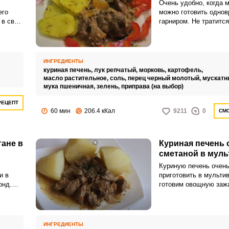
Очень удобно, когда 
его
можно готовить однов
 в свое
гарниром. Не тратитс
печень
время на его приготов
ного
гарнир получается ос
 легко
насыщенным.
ия
ИНГРЕДИЕНТЫ
,
куриная печень,
лук репчатый,
морковь,
картофель,
масло растительное,
соль,
перец черный молотый,
мускатн
мука пшеничная,
зелень,
приправа (на выбор)
РЕЦЕПТ
60 мин
206.4 кКал
9211
0
СМО
тане в
Куриная печень 
сметаной в муль
Куриную печень очень
и в
приготовить в мульти
онд.
готовим овощную зажа
ь:
добавляем подготовл
печень, сметану, воду
ИНГРЕДИЕНТЫ