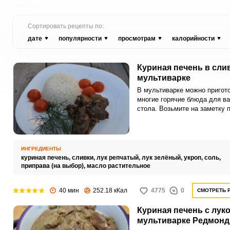
Сортировать рецепты по:
дате
популярности
просмотрам
калорийности
Куриная печень в сли
мультиварке
В мультиварке можно пригот
многие горячие блюда для в
стола. Возьмите на заметку 
и быстрый рецепт куриной пе
сливках.
ИНГРЕДИЕНТЫ
куриная печень,
сливки,
лук репчатый,
лук зелёный,
укроп,
соль,
приправа (на выбор),
масло растительное
40 мин
252.18 кКал
4775
0
СМОТРЕТЬ 
Куриная печень с лук
мультиварке Редмонд