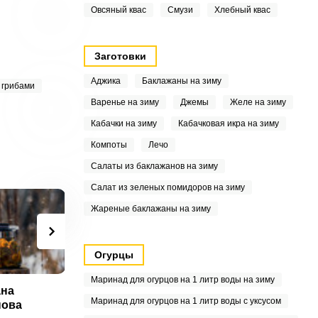
Овсяный квас
Смузи
Хлебный квас
Заготовки
Аджика
Баклажаны на зиму
 грибами
Варенье на зиму
Джемы
Желе на зиму
Кабачки на зиму
Кабачковая икра на зиму
Компоты
Лечо
Салаты из баклажанов на зиму
Салат из зеленых помидоров на зиму
Жареные баклажаны на зиму
Огурцы
Маринад для огурцов на 1 литр воды на зиму
ана
Ирина Завадская
Светлана
С
Маринад для огурцов на 1 литр воды с уксусом
нова
Несмеянова
К