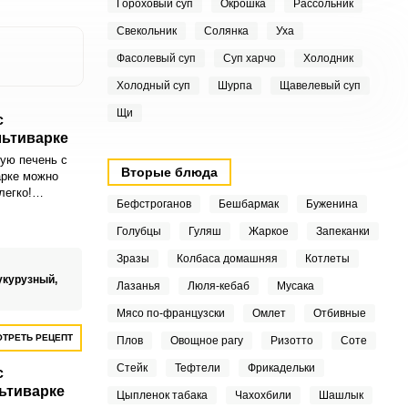
Гороховый суп
Окрошка
Рассольник
Свекольник
Солянка
Уха
Фасолевый суп
Суп харчо
Холодник
Холодный суп
Шурпа
Щавелевый суп
Щи
с
льтиварке
ую печень с
Вторые блюда
арке можно
легко!
Бефстроганов
Бешбармак
Буженина
ит простым и
ние.
Голубцы
Гуляш
Жаркое
Запеканки
ную
 вашего обеда
Зразы
Колбаса домашняя
Котлеты
укурузный,
Лазанья
Люля-кебаб
Мусака
Мясо по-французски
Омлет
Отбивные
ТРЕТЬ РЕЦЕПТ
Плов
Овощное рагу
Ризотто
Соте
Стейк
Тефтели
Фрикадельки
с
ьтиварке
Цыпленок табака
Чахохбили
Шашлык