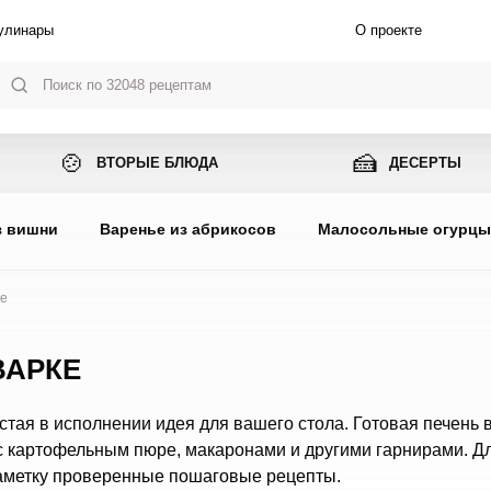
улинары
О проекте
🍲
🍰
ВТОРЫЕ БЛЮДА
ДЕСЕРТЫ
з вишни
Варенье из абрикосов
Малосольные огурц
ке
ВАРКЕ
остая в исполнении идея для вашего стола. Готовая печень 
с картофельным пюре, макаронами и другими гарнирами. Д
 заметку проверенные пошаговые рецепты.