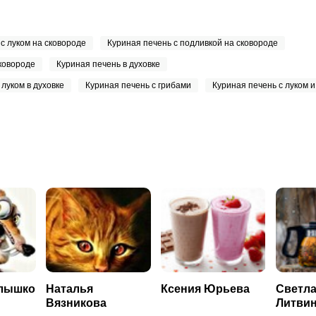
с луком на сковороде
Куриная печень с подливкой на сковороде
ковороде
Куриная печень в духовке
 луком в духовке
Куриная печень с грибами
Куриная печень с луком и
алышко
Наталья
Ксения Юрьева
Светл
Вязникова
Литви