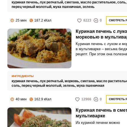
куриная печень,
лук репчатый,
сметана,
масло растительное,
соль
перец черный молотый,
мука пшеничная,
зелень
25 мин
187.2 кКал
8223
0
СМОТРЕТЬ 
Куриная печень с лук
морковью в мультива
Куриная печень с луком и м
в мультиварке – весьма бюд
рецепт. При этом она полезн
богатым микроэлементным с
и очень вкусна, если знать, к
правильно ее приготовить.
ИНГРЕДИЕНТЫ
куриная печень,
лук репчатый,
морковь,
сметана,
масло раститель
соль,
перец черный молотый,
зелень,
мука пшеничная
40 мин
162.9 кКал
12966
0
СМОТРЕТЬ 
Куриная печень в сме
мультиварке
Из куриной печени можно