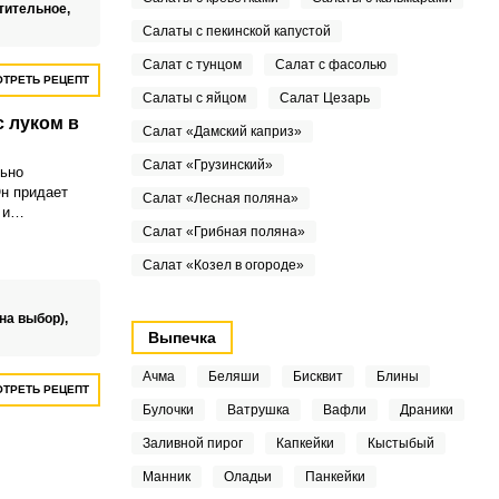
тительное,
Салаты с пекинской капустой
Салат с тунцом
Салат с фасолью
ТРЕТЬ РЕЦЕПТ
Салаты с яйцом
Салат Цезарь
с луком в
Салат «Дамский каприз»
Салат «Грузинский»
ьно
Он придает
Салат «Лесная поляна»
 и
нному вкусу
Салат «Грибная поляна»
Салат «Козел в огороде»
на выбор),
Выпечка
Ачма
Беляши
Бисквит
Блины
ТРЕТЬ РЕЦЕПТ
Булочки
Ватрушка
Вафли
Драники
Заливной пирог
Капкейки
Кыстыбый
Манник
Оладьи
Панкейки