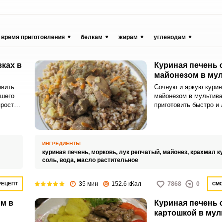
время приготовления
белкам
жирам
углеводам
вках в
Куриная печень 
майонезом в му
овить
Сочную и яркую курин
ашего
майонезом в мультив
простой
приготовить быстро и 
чени в
Домашнее блюдо удив
процессом приготовле
Домашние оценят сыт
кулинарную идею для
ИНГРЕДИЕНТЫ
или ужина.
куриная печень,
морковь,
лук репчатый,
майонез,
крахмал к
соль,
вода,
масло растительное
35 мин
152.6 кКал
7868
0
РЕЦЕПТ
СМО
ом в
Куриная печень 
картошкой в мул