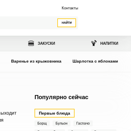
Контакты
НАЙТИ
🍔
🍹
ЗАКУСКИ
НАПИТКИ
ы
Варенье из крыжовника
Шарлотка с яблоками
Популярно сейчас
выходит
Первые блюда
ля
Борщ
Бульон
Гаспачо