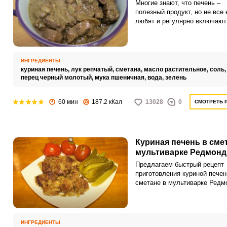
Многие знают, что печень –
полезный продукт, но не все 
любят и регулярно включают
меню. Сама по себе куриная 
действительно обладает нем
специфическим вкусом, но он
маскируется путем добавлен
ИНГРЕДИЕНТЫ
репчатого лука и сметаны.
куриная печень,
лук репчатый,
сметана,
масло растительное,
соль
перец черный молотый,
мука пшеничная,
вода,
зелень
60 мин
187.2 кКал
13028
0
СМОТРЕТЬ 
Куриная печень в сме
мультиварке Редмонд
Предлагаем быстрый рецепт
приготовления куриной печен
сметане в мультиварке Редм
Сразу подготавливаем печен
моем, обсушиваем, солим и
обваливаем в муке.
ИНГРЕДИЕНТЫ