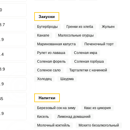
0
Закуски
8.7
Бутерброды
Гренки из хлеба
Жульен
Канапе
Малосольные огурцы
.9
Маринованная капуста
Печеночный торт
Рулет из лаваша
Соленая икра
.4
Соленая форель
Соленая горбуша
8.9
Соленое сало
Тарталетки с начинкой
Холодец
Шаурма
.9
Напитки
45
Березовый сок на зиму
Квас из цикория
.9
Кисель
Лимонад домашний
Молочный коктейль
Мохито безалкогольный