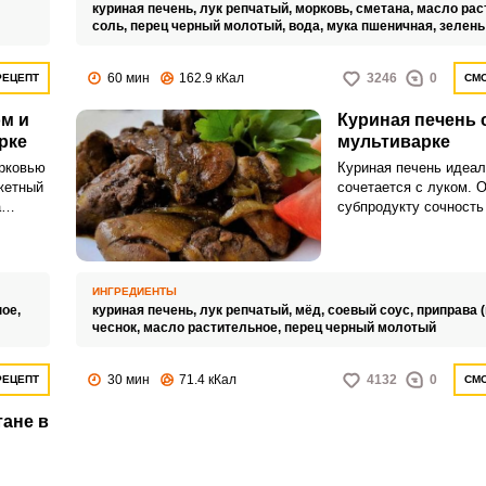
,
куриная печень,
лук репчатый,
морковь,
сметана,
масло рас
соль,
перец черный молотый,
вода,
мука пшеничная,
зелень
60 мин
162.9 кКал
3246
0
РЕЦЕПТ
СМО
ом и
Куриная печень 
рке
мультиварке
орковью
Куриная печень идеал
жетный
сочетается с луком. 
а
субпродукту сочность
оставом
способствует насыще
ак
готового блюда.
ИНГРЕДИЕНТЫ
ное,
куриная печень,
лук репчатый,
мёд,
соевый соус,
приправа (
чеснок,
масло растительное,
перец черный молотый
30 мин
71.4 кКал
4132
0
РЕЦЕПТ
СМО
тане в