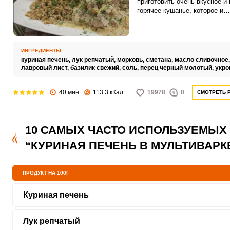
приготовить очень вкусное и
горячее кушанье, которое и
насыщает отлично, и по сост
весьма полезно. Готовить эт
субпродукт будем в мультива
добавлением репчатого лука 
ИНГРЕДИЕНТЫ
моркови.
куриная печень,
лук репчатый,
морковь,
сметана,
масло сливочное
лавровый лист,
базилик свежий,
соль,
перец черный молотый,
укро
40 мин
113.3 кКал
19978
0
СМОТРЕТЬ 
10 САМЫХ ЧАСТО ИСПОЛЬЗУЕМЫХ
“КУРИНАЯ ПЕЧЕНЬ В МУЛЬТИВАРК
ПРОДУКТ НА 100Г
Куриная печень
Лук репчатый