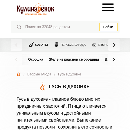
НАЙТИ
🍆
🍵
🍲
САЛАТЫ
ПЕРВЫЕ БЛЮДА
ВТОРЫЕ БЛЮДА
Окрошка
Желе из красной смородины
Варенье из в
/
Вторые блюда
/
Гусь в духовке
ГУСЬ В ДУХОВКЕ
Гусь в духовке - главное блюдо многих
праздничных застолий. Птица отличается
уникальным вкусом и достойными
питательными свойствами. Выпекание
продукта позволит сохранить его сочность и