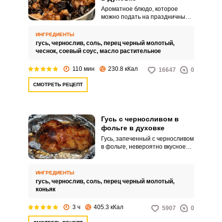
Ароматное блюдо, которое
можно подать на праздничный
стол и воскресный ужин! Очень
вкусное, ароматное и
ИНГРЕДИЕНТЫ
питательное, оно точно
гусь,
чернослив,
соль,
перец черный молотый,
понравится всем. Готовьтесь
чеснок,
соевый соус,
масло растительное
получать комплименты! Этого
королевский рецепт.
110 мин
230.8 кКал
16647
0
СМОТРЕТЬ РЕЦЕПТ
Гусь с черносливом в
фольге в духовке
Гусь, запеченный с черносливом
в фольге, невероятно вкусное
блюдо, очень сочное и
аппетитное. Мясо,
приготовленное таким
ИНГРЕДИЕНТЫ
способом, получается особенно
гусь,
чернослив,
соль,
перец черный молотый,
мягким и сочным, а чернослив
коньяк
придает особый аромат.
3 ч
405.3 кКал
5907
0