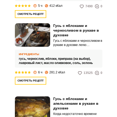
5 ч
412 кКал
7490
0
СМОТРЕТЬ РЕЦЕПТ
Гусь с яблоками и
черносливом в рукаве в
духовке
Гусь с яблоками и черносливом в
рукаве в духовке легко
приготовить дома! Традиционно
фарширование гуся яблоками
ИНГРЕДИЕНТЫ
делает его мясо при запекании
гусь,
чернослив,
яблоки,
приправа (на выбор),
в духовке мягким и сочным, а
лавровый лист,
масло оливковое,
соль,
зелень
добавление в начинку
чернослива придаст птице
6 ч
281.2 кКал
13525
0
особый вкус сухофруктов и
смягчит кислинку яблок. Да и
СМОТРЕТЬ РЕЦЕПТ
запеченные фрукты нравятся
многим.
Гусь с яблоками и
апельсинами в рукаве в
духовке
Когда недостаточно времени