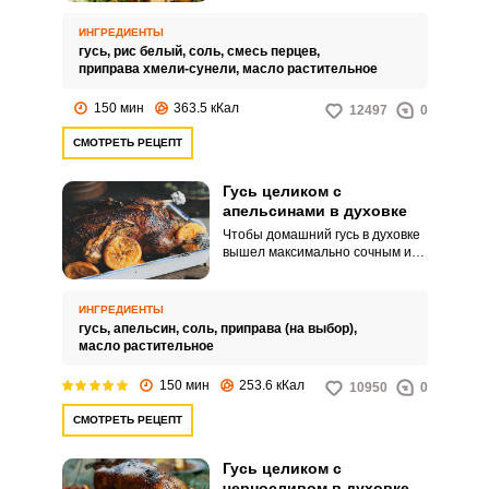
получите нежное и сочное мясо,
а также аппетитный гарнир.
ИНГРЕДИЕНТЫ
гусь,
рис белый,
соль,
смесь перцев,
приправа хмели-сунели,
масло растительное
150 мин
363.5 кКал
12497
0
СМОТРЕТЬ РЕЦЕПТ
Гусь целиком с
апельсинами в духовке
Чтобы домашний гусь в духовке
вышел максимально сочным и
мягким, приготовьте его с
добавлением апельсинов. Также
цитрусы придадут птице
ИНГРЕДИЕНТЫ
приятную кислинку и яркий
гусь,
апельсин,
соль,
приправа (на выбор),
аромат.
масло растительное
150 мин
253.6 кКал
10950
0
СМОТРЕТЬ РЕЦЕПТ
Гусь целиком с
черносливом в духовке