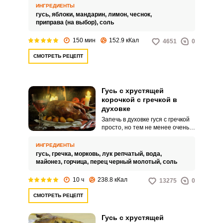
любой банкетный стол и
ИНГРЕДИЕНТЫ
порадует ваших гостей
гусь,
яблоки,
мандарин,
лимон,
чеснок,
отменным вкусом. В рукаве мясо
приправа (на выбор),
соль
гуся всегда получается очень
мягким и сочным.
150 мин
152.9 кКал
4651
0
СМОТРЕТЬ РЕЦЕПТ
Гусь с хрустящей
корочкой с гречкой в
духовке
Запечь в духовке гуся с гречкой
просто, но тем не менее очень
вкусно, особенно для сытного
обеда в кругу своей семьи.
ИНГРЕДИЕНТЫ
Запекаем в рукаве, в результате
гусь,
гречка,
морковь,
лук репчатый,
вода,
чего мясо гуся будет сочным,
майонез,
горчица,
перец черный молотый,
соль
мягким и будет хорошо
сочетаться по вкусу с гречкой.
10 ч
238.8 кКал
13275
0
СМОТРЕТЬ РЕЦЕПТ
Гусь с хрустящей