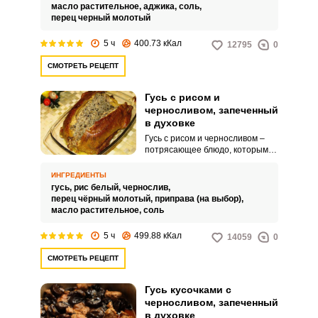
масло растительное,
аджика,
соль,
перец черный молотый
5 ч
400.73 кКал
12795
0
СМОТРЕТЬ РЕЦЕПТ
Гусь с рисом и
черносливом, запеченный
в духовке
Гусь с рисом и черносливом –
потрясающее блюдо, которым
можно побаловать гостей или
своих родных. Мясо получается
ИНГРЕДИЕНТЫ
невероятно нежным и мягким, а
гусь,
рис белый,
чернослив,
рис и чернослив сочными и
перец чёрный молотый,
приправа (на выбор),
аппетитными! Пальчики
масло растительное,
соль
оближешь!
5 ч
499.88 кКал
14059
0
СМОТРЕТЬ РЕЦЕПТ
Гусь кусочками с
черносливом, запеченный
в духовке