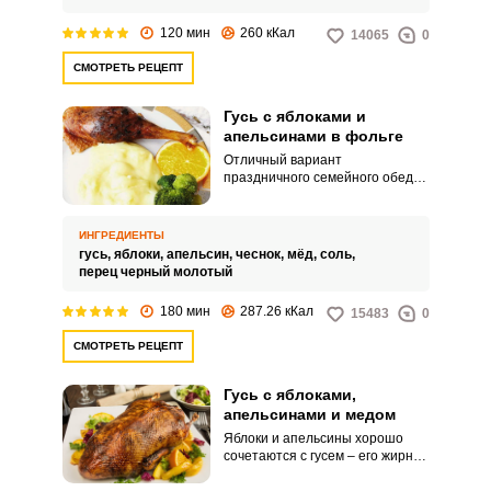
120 мин
260 кКал
14065
0
СМОТРЕТЬ РЕЦЕПТ
Гусь с яблоками и
апельсинами в фольге
Отличный вариант
праздничного семейного обеда.
Вид у запеченного гуся очень
аппетитный: румяная корочка
покрывает всю тушку и
ИНГРЕДИЕНТЫ
привлекательно контрастирует
гусь,
яблоки,
апельсин,
чеснок,
мёд,
соль,
с кружками апельсина.
перец черный молотый
180 мин
287.26 кКал
15483
0
СМОТРЕТЬ РЕЦЕПТ
Гусь с яблоками,
апельсинами и медом
Яблоки и апельсины хорошо
сочетаются с гусем – его жирное
мясо пропитывается кисло-