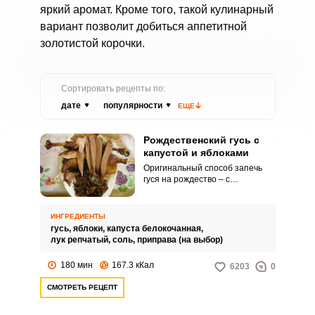
яркий аромат. Кроме того, такой кулинарный
вариант позволит добиться аппетитной
золотистой корочки.
Сортировать рецепты по:
дате
популярности
ЕЩЕ
Рождественский гусь с
капустой и яблоками
Оригинальный способ запечь
гуся на рождество – с
добавлением капусты и яблок.
Фруктово-овощная начинка
сделает продукт мягче и сочнее.
ИНГРЕДИЕНТЫ
гусь,
яблоки,
капуста белокочанная,
лук репчатый,
соль,
приправа (на выбор)
180 мин
167.3 кКал
6203
0
СМОТРЕТЬ РЕЦЕПТ