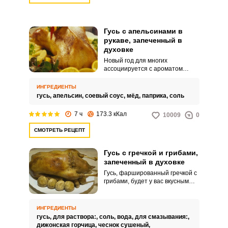
Гусь с апельсинами в
рукаве, запеченный в
Запомнить меня
духовке
Новый год для многих
ассоциируется с ароматом
ВХОД
цитрусовых. В этом рецепте вам
предлагается запечь в рукаве
ИНГРЕДИЕНТЫ
ЕЩЕ НЕ ЗАРЕГИСТРИРОВАННЫ?
гуся, нафаршировав его
гусь,
апельсин,
соевый соус,
мёд,
паприка,
соль
апельсинами.
7 ч
Забыли пароль?
173.3 кКал
10009
0
СМОТРЕТЬ РЕЦЕПТ
Гусь с гречкой и грибами,
запеченный в духовке
Гусь, фаршированный гречкой с
грибами, будет у вас вкусным
праздничным блюдом.
Технология приготовления этого
блюда несложная и под силу
ИНГРЕДИЕНТЫ
даже молодой хозяйке.
гусь,
для раствора:,
соль,
вода,
для смазывания:,
дижонская горчица,
чеснок сушеный,