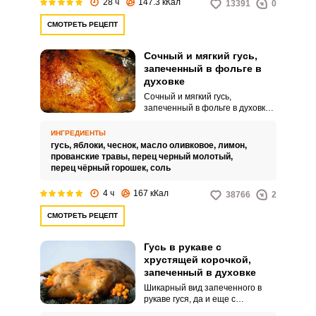
28 ч
147.3 кКал
13391
0
СМОТРЕТЬ РЕЦЕПТ
Сочный и мягкий гусь,
запеченный в фольге в
духовке
Сочный и мягкий гусь,
запеченный в фольге в духовке,
может стать кулинарным
шедевром вашего праздничного
ИНГРЕДИЕНТЫ
стола. Правильный выбор тушки
гусь,
яблоки,
чеснок,
масло оливковое,
лимон,
птицы и некоторые кулинарные
прованские травы,
перец черный молотый,
премудрости и секреты помогут
перец чёрный горошек,
соль
вам приготовить это
замечательное блюдо и удивить
4 ч
167 кКал
38766
2
ваших гостей.
СМОТРЕТЬ РЕЦЕПТ
Гусь в рукаве с
хрустящей корочкой,
запеченный в духовке
Шикарный вид запеченного в
рукаве гуся, да и еще с
хрустящей корочкой, украсит