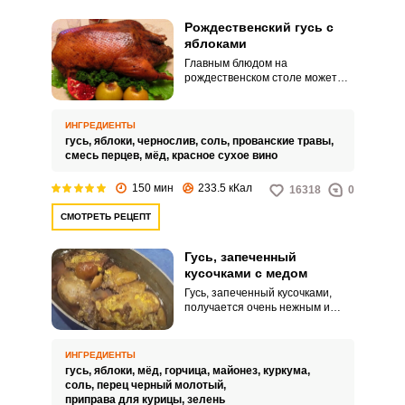
Рождественский гусь с
яблоками
Главным блюдом на
рождественском столе может
стать аппетитный гусь с
яблоками, запеченный целиком
в духовке. Птица выходит
ИНГРЕДИЕНТЫ
сочной и ароматной.
гусь,
яблоки,
чернослив,
соль,
прованские травы,
смесь перцев,
мёд,
красное сухое вино
150 мин
233.5 кКал
16318
0
СМОТРЕТЬ РЕЦЕПТ
Гусь, запеченный
кусочками с медом
Гусь, запеченный кусочками,
получается очень нежным и
мягким. Весь секрет – в
правильном маринаде.
ИНГРЕДИЕНТЫ
гусь,
яблоки,
мёд,
горчица,
майонез,
куркума,
соль,
перец черный молотый,
приправа для курицы,
зелень