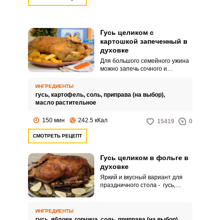
Гусь целиком с
картошкой запеченный в
духовке
Для большого семейного ужина
можно запечь сочного и
ароматного гуся с хрустящим
картофелем. Благодаря
ИНГРЕДИЕНТЫ
универсальному рецепту, вы
гусь,
картофель,
соль,
приправа (на выбор),
получите горячее блюдо сразу с
масло растительное
гарниром.
150 мин
242.5 кКал
15419
0
СМОТРЕТЬ РЕЦЕПТ
Гусь целиком в фольге в
духовке
Яркий и вкусный вариант для
праздничного стола - гусь,
запеченный целиком в фольге.
Продукт выходит мягкий внутри
и хрустящий снаружи.
ИНГРЕДИЕНТЫ
гусь,
яблоки,
горчица,
соль,
приправа (на выбор)