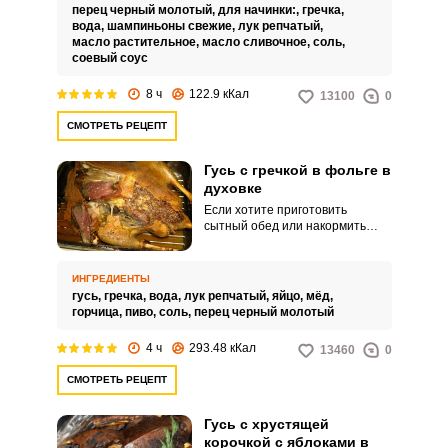
перец черный молотый,
для начинки:,
гречка,
вода,
шампиньоны свежие,
лук репчатый,
масло растительное,
масло сливочное,
соль,
соевый соус
8 ч
122.9 кКал
13100
0
СМОТРЕТЬ РЕЦЕПТ
Гусь с гречкой в фольге в
духовке
Если хотите приготовить
сытный обед или накормить
гостей чем-нибудь необычным и
вкусным – запеките в духовке
гуся, нафаршировав его гречкой.
ИНГРЕДИЕНТЫ
Крупа заберет лишний жир.
гусь,
гречка,
вода,
лук репчатый,
яйцо,
мёд,
горчица,
пиво,
соль,
перец черный молотый
4 ч
293.48 кКал
13460
0
СМОТРЕТЬ РЕЦЕПТ
Гусь с хрустящей
корочкой с яблоками в