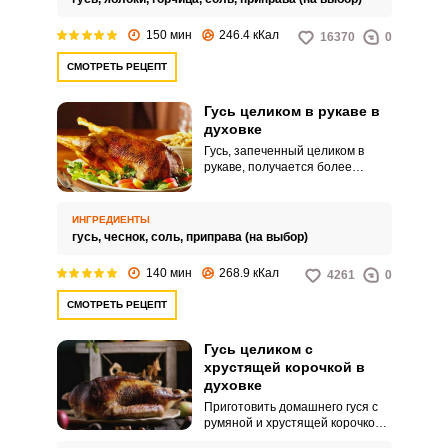
150 мин
246.4 кКал
16370
0
СМОТРЕТЬ РЕЦЕПТ
Гусь целиком в рукаве в
духовке
Гусь, запеченный целиком в
рукаве, получается более
нежным и сочным. Процесс
приготовления удивит вас своей
простотой, а готовое блюдо –
ИНГРЕДИЕНТЫ
ярким вкусом.
гусь,
чеснок,
соль,
приправа (на выбор)
140 мин
268.9 кКал
4261
0
СМОТРЕТЬ РЕЦЕПТ
Гусь целиком с
хрустящей корочкой в
духовке
Приготовить домашнего гуся с
румяной и хрустящей корочкой
можно в духовке по простому