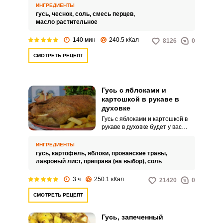
рецепту. Подавайте готовое
ИНГРЕДИЕНТЫ
блюдо к праздничному ужину,
гусь,
чеснок,
соль,
смесь перцев,
дополнив овощами или другим
масло растительное
гарниром.
140 мин
240.5 кКал
8126
0
СМОТРЕТЬ РЕЦЕПТ
Гусь с яблоками и
картошкой в рукаве в
духовке
Гусь с яблоками и картошкой в
рукаве в духовке будет у вас
великолепным блюдом для
праздничного застолья. Если
ИНГРЕДИЕНТЫ
есть возможность, то для этого
гусь,
картофель,
яблоки,
прованские травы,
блюда выберите молодую
лавровый лист,
приправа (на выбор),
соль
домашнюю птицу.
3 ч
250.1 кКал
21420
0
СМОТРЕТЬ РЕЦЕПТ
Гусь, запеченный