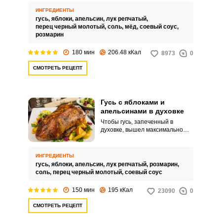
сладким соком и становится
только сочнее и насыщеннее по
ИНГРЕДИЕНТЫ
вкусу. А чтобы кожица птицы
гусь,
яблоки,
апельсин,
лук репчатый,
была хрустящей и золотистой,
перец черный молотый,
соль,
мёд,
соевый соус,
замаринуем ее в медовом соусе
розмарин
– это также добавит немного
деликатной сладости.
180 мин
206.48 кКал
8973
0
СМОТРЕТЬ РЕЦЕПТ
Гусь с яблоками и
апельсинами в духовке
Чтобы гусь, запеченный в
духовке, вышел максимально
сочным и мягким, начините его
фруктами. Попробуйте простой
домашний рецепт с яблоками и
ИНГРЕДИЕНТЫ
апельсинами.
гусь,
яблоки,
апельсин,
лук репчатый,
розмарин,
соль,
перец черный молотый,
соевый соус
150 мин
195 кКал
23090
0
СМОТРЕТЬ РЕЦЕПТ