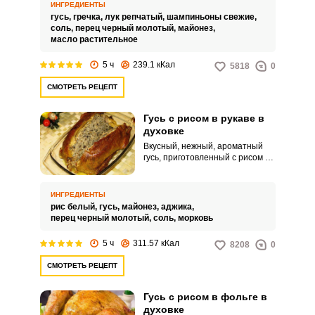
прекрасно сочетаются. На
ИНГРЕДИЕНТЫ
праздничном столе такое блюдо
гусь,
гречка,
лук репчатый,
шампиньоны свежие,
сразу привлечет внимание
соль,
перец черный молотый,
майонез,
гостей.
масло растительное
5 ч
239.1 кКал
5818
0
СМОТРЕТЬ РЕЦЕПТ
Гусь с рисом в рукаве в
духовке
Вкусный, нежный, ароматный
гусь, приготовленный с рисом в
духовке – лучше блюдо для
праздничного стола не
придумаешь! Готовить его
ИНГРЕДИЕНТЫ
совсем не сложно, главное
рис белый,
гусь,
майонез,
аджика,
следовать проверенному
перец черный молотый,
соль,
морковь
рецепту! Результат вас точно
порадует!
5 ч
311.57 кКал
8208
0
СМОТРЕТЬ РЕЦЕПТ
Гусь с рисом в фольге в
духовке