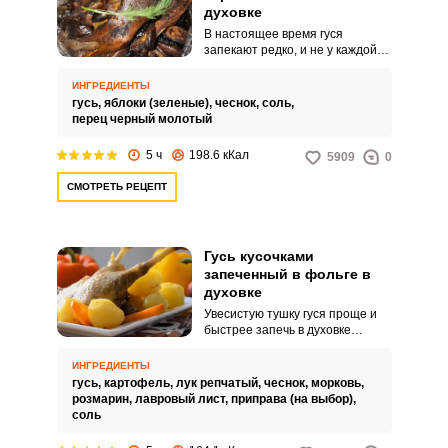
духовке
В настоящее время гуся
запекают редко, и не у каждой
хозяйки эта птица получается
сочной и мягкой. По
ИНГРЕДИЕНТЫ
предлагаемому рецепту вы
гусь,
яблоки (зеленые),
чеснок,
соль,
сможете создать настоящий
перец черный молотый
кулинарный шедевр для
новогоднего и рождественского
5 ч
198.6 кКал
5909
0
стола.
СМОТРЕТЬ РЕЦЕПТ
Гусь кусочками
запеченный в фольге в
духовке
Увесистую тушку гуся проще и
быстрее запечь в духовке
кусочками, да и к тому же кусочки
птицы скорее пропитываются
ИНГРЕДИЕНТЫ
маринадом, а под фольгой
гусь,
картофель,
лук репчатый,
чеснок,
морковь,
равномерно и качественно
розмарин,
лавровый лист,
приправа (на выбор),
запекаются, так мясо
соль
получается мягким и нежным.
Дополняется это блюдо