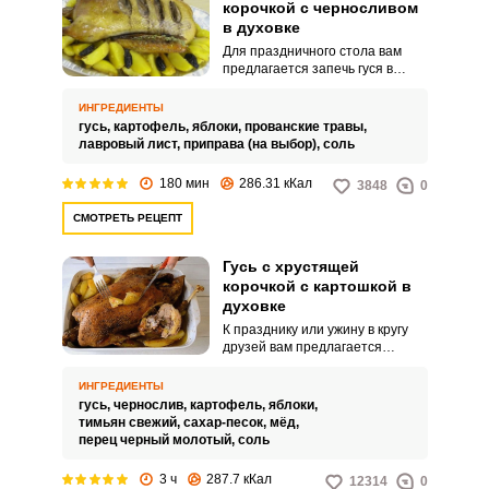
корочкой с черносливом
в духовке
Для праздничного стола вам
предлагается запечь гуся в
духовке, нафаршировав его
черносливом и небольшим
ИНГРЕДИЕНТЫ
количеством яблок, ведь эти
гусь,
картофель,
яблоки,
прованские травы,
фрукты замечательно
лавровый лист,
приправа (на выбор),
соль
сочетаются с запеченным
мясом гуся и делают его сочным.
180 мин
286.31 кКал
3848
0
Запекается гусь на противне и
без упаковки в рукав или фольгу,
СМОТРЕТЬ РЕЦЕПТ
чтобы тушка птицы покрылась
хрустящей корочкой.
Гусь с хрустящей
корочкой с картошкой в
духовке
К празднику или ужину в кругу
друзей вам предлагается
приготовить вкусное и
проверенное временем блюдо –
ИНГРЕДИЕНТЫ
гуся с хрустящей корочкой с
гусь,
чернослив,
картофель,
яблоки,
картошкой. Это блюдо, вопреки
тимьян свежий,
сахар-песок,
мёд,
распространенному мнению,
перец черный молотый,
соль
что гусь птица жирная и жесткая
при запекании, получится
3 ч
287.7 кКал
12314
0
сочным.