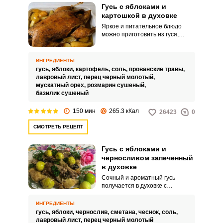
Гусь с яблоками и
картошкой в духовке
Яркое и питательное блюдо
можно приготовить из гуся,
картофеля и яблок в духовке.
Мясо выйдет сочным,
ароматным и с хрустящей
ИНГРЕДИЕНТЫ
золотистой корочкой.
гусь,
яблоки,
картофель,
соль,
прованские травы,
лавровый лист,
перец черный молотый,
мускатный орех,
розмарин сушеный,
базилик сушеный
150 мин
265.3 кКал
26423
0
СМОТРЕТЬ РЕЦЕПТ
Гусь с яблоками и
черносливом запеченный
в духовке
Сочный и ароматный гусь
получается в духовке с
добавлением яблок и
чернослива. Такое оригинальное
ИНГРЕДИЕНТЫ
блюдо украсит ваш
гусь,
яблоки,
чернослив,
сметана,
чеснок,
соль,
праздничный стол и порадует
лавровый лист,
перец черный молотый