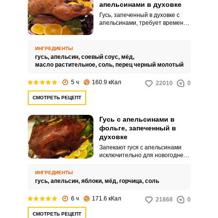
апельсинами в духовке
Гусь, запеченный в духовке с
апельсинами, требует времени
и сил для приготовления, но
хозяйкам ради вкусного
праздничного блюда для своих
ИНГРЕДИЕНТЫ
близких это не помеха. Кислота
гусь,
апельсин,
соевый соус,
мёд,
апельсина придает мясу гуся
масло растительное,
соль,
перец черный молотый
мягкость и сочность, а мед –
румяную карамелизированную
5 ч
160.9 кКал
22010
0
корочку.
СМОТРЕТЬ РЕЦЕПТ
ВХОД НА САЙТ
РЕГИСТРАЦИЯ
Гусь с апельсинами в
фольге, запеченный в
духовке
Войдите
Запекают гуся с апельсинами
с помощью социальных сетей:
исключительно для новогоднего
стола, ведь аромат цитрусовых
у многих ассоциируется с Новым
ИНГРЕДИЕНТЫ
годом. Апельсин в сочетании с
гусь,
апельсин,
яблоки,
мёд,
горчица,
соль
яблоком будет и маринадом для
или
мяса гуся, и сделает его более
6 ч
171.6 кКал
21868
0
мягким и сочным.
СМОТРЕТЬ РЕЦЕПТ