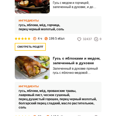
Гусь с медом и горчицей,
запеченный в духовке, и до
настоящего времени является
изысканным блюдом
праздничного стола. Медово-
ИНГРЕДИЕНТЫ
горчичный маринад делает мясо
гусь,
яблоки,
мёд,
горчица,
птицы мягким и сочным и
перец черный молотый,
соль
поэтому его чаще выбирают
хозяйки.
4 ч
199.5 кКал
32437
0
СМОТРЕТЬ РЕЦЕПТ
Гусь с яблоками и медом,
запеченный в духовке
Запеченный в духовке пряный
гусь с яблочно-медовой
начинкой будет замечательным
угощением для самых дорогих
ваших гостей. Выберите
ИНГРЕДИЕНТЫ
качественную тушку молодого
гусь,
яблоки,
мёд,
прованские травы,
гуся, так как его мясо более
лавровый лист,
чеснок сушеный,
нежное и вкусное.
перец душистый горошек,
перец черный молотый,
болгарский перец сладкий,
масло растительное,
соль