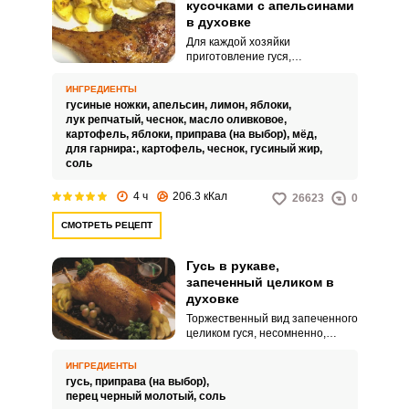
кусочками с апельсинами
в духовке
Для каждой хозяйки
приготовление гуся,
запеченного кусочками с
апельсинами в духовке,
ИНГРЕДИЕНТЫ
является не очень простой
гусиные ножки,
апельсин,
лимон,
яблоки,
задачей. Если у вас нет
лук репчатый,
чеснок,
масло оливковое,
необходимости подать к столу
картофель,
яблоки,
приправа (на выбор),
мёд,
целиком запеченного гуся, его
для гарнира:,
картофель,
чеснок,
гусиный жир,
можно вкусно запечь в духовке
соль
кусочками.
4 ч
206.3 кКал
26623
0
СМОТРЕТЬ РЕЦЕПТ
Гусь в рукаве,
запеченный целиком в
духовке
Торжественный вид запеченного
целиком гуся, несомненно,
украшает любой стол. В этом
рецепте вам предлагается
ИНГРЕДИЕНТЫ
запечь в рукаве просто тушку
гусь,
приправа (на выбор),
птицы без всякой начинки.
перец черный молотый,
соль