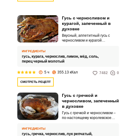
Гусь с черносливом и
курагой, запеченный в
духовке
Вкусный, аппетитный гусь с
черносливом и курагой
получается просто
невероятным! Нежное и сочное
ИНГРЕДИЕНТЫ
мясо и ароматные сухофрукты
гусь,
курага,
чернослив,
лимон,
мёд,
соль,
станут прекрасным украшением
перец черный молотый
праздничного стола! Просто
объедение!
5 ч
355.13 кКал
7482
0
СМОТРЕТЬ РЕЦЕПТ
Гусь с гречкой и
черносливом, запеченный
в духовке
Гусь с гречкой и черносливом –
по-настоящему королевское
блюдо. Очень вкусное,
ароматное и нежное, готовить
ИНГРЕДИЕНТЫ
его одно удовольствие.
гусь,
гречка,
чернослив,
лук репчатый,