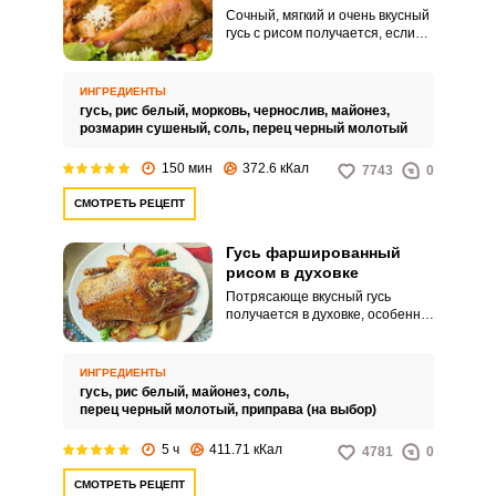
Сочный, мягкий и очень вкусный
гусь с рисом получается, если
запечь его в фольге. Мясо
просто объедение! Такое блюдо
станет украшением
ИНГРЕДИЕНТЫ
праздничного застолья!
гусь,
рис белый,
морковь,
чернослив,
майонез,
розмарин сушеный,
соль,
перец черный молотый
150 мин
372.6 кКал
7743
0
СМОТРЕТЬ РЕЦЕПТ
Гусь фаршированный
рисом в духовке
Потрясающе вкусный гусь
получается в духовке, особенно
если нафаршировать его рисом.
Сочный, сытный с невероятным
ароматом, такое блюдо сразу
ИНГРЕДИЕНТЫ
привлекает к себе внимание!
гусь,
рис белый,
майонез,
соль,
Очень аппетитно!
перец черный молотый,
приправа (на выбор)
5 ч
411.71 кКал
4781
0
СМОТРЕТЬ РЕЦЕПТ