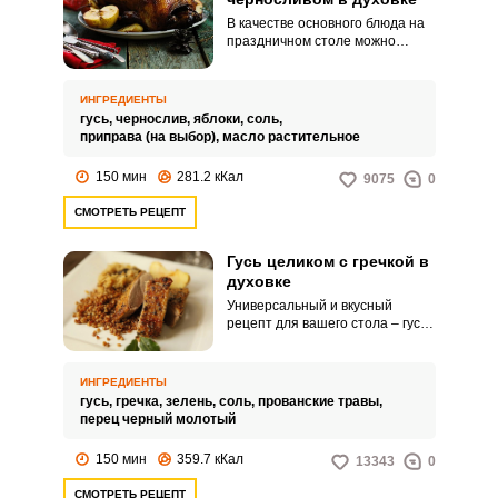
В качестве основного блюда на
праздничном столе можно
подать сочного гуся,
фаршированного черносливом.
Птицу лучше всего запекать в
ИНГРЕДИЕНТЫ
духовке, что и предполагает
гусь,
чернослив,
яблоки,
соль,
простой домашний рецепт.
приправа (на выбор),
масло растительное
150 мин
281.2 кКал
9075
0
СМОТРЕТЬ РЕЦЕПТ
Гусь целиком с гречкой в
духовке
Универсальный и вкусный
рецепт для вашего стола – гусь,
запеченный в духовке целиком с
гречкой. Вы получите
одновременно сочное мясо и
ИНГРЕДИЕНТЫ
ароматный гарнир.
гусь,
гречка,
зелень,
соль,
прованские травы,
перец черный молотый
150 мин
359.7 кКал
13343
0
СМОТРЕТЬ РЕЦЕПТ