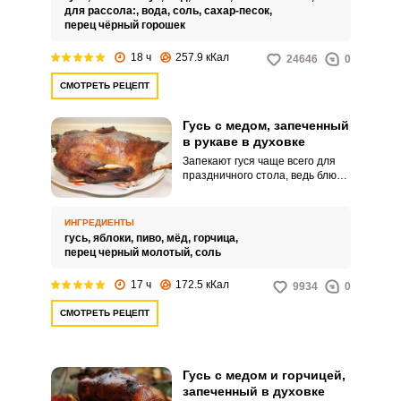
соевым соусом и без начинки.
для рассола:,
вода,
соль,
сахар-песок,
перец чёрный горошек
18 ч
257.9 кКал
24646
0
СМОТРЕТЬ РЕЦЕПТ
Гусь с медом, запеченный
в рукаве в духовке
Запекают гуся чаще всего для
праздничного стола, ведь блюдо
требует много внимания и
времени для приготовления.
Вам предоставляется еще один
ИНГРЕДИЕНТЫ
интересный рецепт запекания
гусь,
яблоки,
пиво,
мёд,
горчица,
гуся с медом в рукаве.
перец черный молотый,
соль
17 ч
172.5 кКал
9934
0
СМОТРЕТЬ РЕЦЕПТ
Гусь с медом и горчицей,
запеченный в духовке