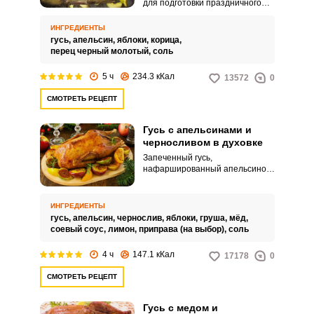
для подготовки праздничного
стола или гости придут скоро,
вам предлагается запечь гуся
ИНГРЕДИЕНТЫ
без предварительного долгого
гусь,
апельсин,
яблоки,
корица,
маринования. Птица
перец черный молотый,
соль
натирается солью и перцем,
фаршируется яблоками с
5 ч
234.3 кКал
13572
0
апельсином и сразу запекается.
СМОТРЕТЬ РЕЦЕПТ
Гусь с апельсинами и
черносливом в духовке
Запеченный гусь,
нафаршированный апельсином,
черносливом и яблоком, станет
оригинальным и вкусным
блюдом для новогоднего стола,
ИНГРЕДИЕНТЫ
ведь его мясо кисло-сладкие
гусь,
апельсин,
чернослив,
яблоки,
груша,
мёд,
фрукты сделают сочным и
соевый соус,
лимон,
приправа (на выбор),
соль
мягким. Этот вариант запекания
давно признан классикой.
4 ч
147.1 кКал
17178
0
СМОТРЕТЬ РЕЦЕПТ
Гусь с медом и