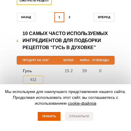
СМОТРЕТЬ РЕЦЕПТ
НАЗАД
1
2
ВПЕРЕД
10 САМЫХ ЧАСТО ИСПОЛЬЗУЕМЫХ
ИНГРЕДИЕНТОВ ДЛЯ ПОДБОРКИ
РЕЦЕПТОВ “ГУСЬ В ДУХОВКЕ”
ПРОДУКТ НА 100Г
БЕЛКИ
ЖИРЫ
УГЛЕВОДЫ
Гусь
15.2
39
0
412
Мы используем для наилучшего представления нашего сайта.
Перец чёрный
10.4
3.3
38.7
Продолжая использовать этот сайт, вы соглашаетесь с
молотый
использованием
cookie-файлов
251
ПРИНЯТЬ
ОТКАЗАТЬСЯ
Яблоки
0.4
0.4
9.8
47