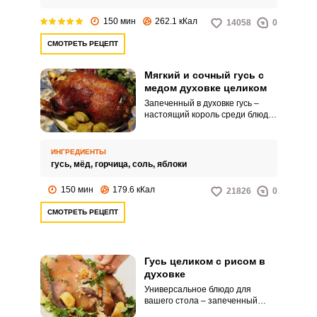
гостей незабываемым вкусом.
150 мин
262.1 кКал
14058
0
СМОТРЕТЬ РЕЦЕПТ
Мягкий и сочный гусь с
медом духовке целиком
Запеченный в духовке гусь –
настоящий король среди блюд
праздничного стола. Чтобы
птица вышла наиболее сочной и
мягкой, приготовьте ее в
ИНГРЕДИЕНТЫ
аппетитном соусе из меда.
гусь,
мёд,
горчица,
соль,
яблоки
150 мин
179.6 кКал
21826
0
СМОТРЕТЬ РЕЦЕПТ
Гусь целиком с рисом в
духовке
Универсальное блюдо для
вашего стола – запеченный
целиком гусь с рисом. Вы