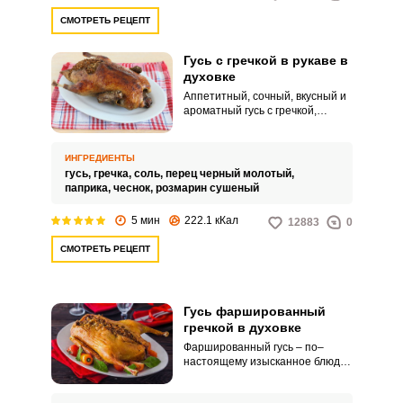
СМОТРЕТЬ РЕЦЕПТ
Гусь с гречкой в рукаве в
духовке
Аппетитный, сочный, вкусный и
ароматный гусь с гречкой,
приготовленный в рукаве!
Готовить его не так сложно, как
кажется на первый взгляд.
ИНГРЕДИЕНТЫ
Главное выбрать правильные
гусь,
гречка,
соль,
перец черный молотый,
специи! Немного усилий и
паприка,
чеснок,
розмарин сушеный
результат вас точно порадует!
5 мин
222.1 кКал
12883
0
СМОТРЕТЬ РЕЦЕПТ
Гусь фаршированный
гречкой в духовке
Фаршированный гусь – по–
настоящему изысканное блюдо!
Нежное, мягкое мясо и
ароматная запеченная гречка