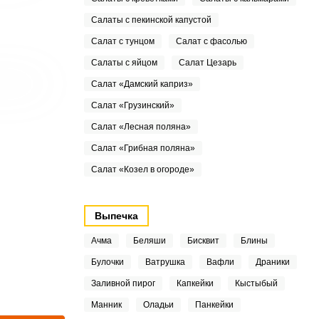
Салаты с пекинской капустой
Салат с тунцом
Салат с фасолью
Салаты с яйцом
Салат Цезарь
Салат «Дамский каприз»
Салат «Грузинский»
Салат «Лесная поляна»
Салат «Грибная поляна»
Салат «Козел в огороде»
Выпечка
Ачма
Беляши
Бисквит
Блины
Булочки
Ватрушка
Вафли
Драники
Заливной пирог
Капкейки
Кыстыбый
Манник
Оладьи
Панкейки