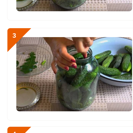
Фосфор
380.7 мг
Хлор
35829.9 мг
Алюминий
0
3
Железо
10.7 мг
Йод
36.4 мкг
Кобальт
21.4 мкг
Литий
0
Марганец
2.8 мкг
Медь
1400.3 мкг
Никель
0
Рубидий
0