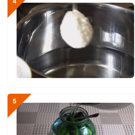
4
Селен
4.4 мкг
Фтор
1205.6 мкг
Хром
72 мкг
Цинк
3.2 мг
Бор
0
Ванадий
0
Молибден
94 мкг
5