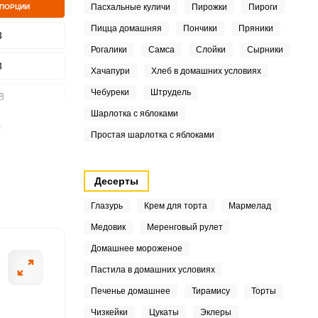
Пасхальные куличи
Пирожки
Пироги
 ПОРЦИИ
Пицца домашняя
Пончики
Пряники
3
Рогалики
Самса
Слойки
Сырники
3
ШАГ
Хачапури
Хлеб в домашних условиях
2 ИЗ 6
Чебуреки
Штрудель
8
Шарлотка с яблоками
9
Простая шарлотка с яблоками
7
Десерты
7
Глазурь
Крем для торта
Мармелад
5
Медовик
Меренговый рулет
Домашнее мороженое
Пастила в домашних условиях
1
Печенье домашнее
Тирамису
Торты
Чизкейки
Цукаты
Эклеры