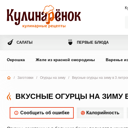
К
🍆
🍵
САЛАТЫ
ПЕРВЫЕ БЛЮДА
Окрошка
Желе из красной смородины
Варенье и
/
Заготовки
/
Огурцы на зиму
/
Вкусные огурцы на зиму в 3 литро
ВКУСНЫЕ ОГУРЦЫ НА ЗИМУ 
Сообщить об ошибке
Калорийность