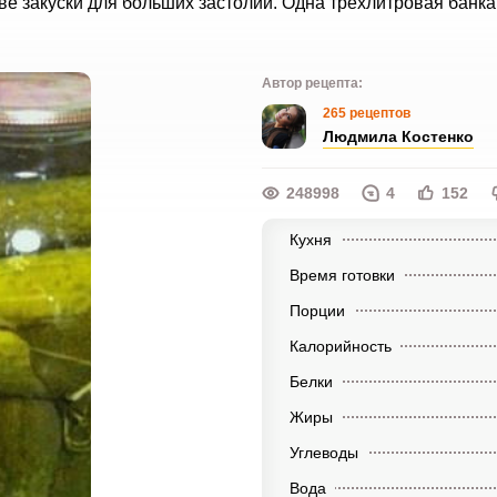
ве закуски для больших застолий. Одна трёхлитровая банк
Автор рецепта:
265 рецептов
Людмила Костенко
248998
4
152
Кухня
Время готовки
Порции
Калорийность
Белки
Жиры
Углеводы
Вода