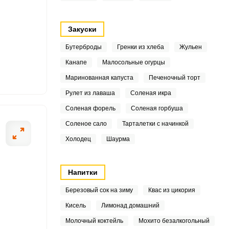
7
Закуски
3
Бутерброды
Гренки из хлеба
Жульен
2
Канапе
Малосольные огурцы
ОТПРАВИТЬ СООБЩЕНИЕ
Маринованная капуста
Печеночный торт
7
Рулет из лаваша
Соленая икра
8
Соленая форель
Соленая горбуша
Соленое сало
Тарталетки с начинкой
3
ие огурцы промываем и
Затем выкладыв
Холодец
Шаурма
Чем свежее, тем меньше
3
кропа.
1
Напитки
Березовый сок на зиму
Квас из цикория
.4
Кисель
Лимонад домашний
6
Молочный коктейль
Мохито безалкогольный