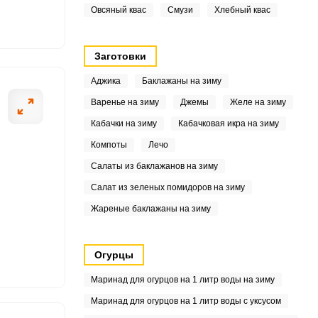
9
Овсяный квас
Смузи
Хлебный квас
.3
Заготовки
Аджика
Баклажаны на зиму
8
Варенье на зиму
Джемы
Желе на зиму
Кабачки на зиму
Кабачковая икра на зиму
1
Компоты
Лечо
4
Салаты из баклажанов на зиму
Салат из зеленых помидоров на зиму
Жареные баклажаны на зиму
1
7
Огурцы
Маринад для огурцов на 1 литр воды на зиму
Маринад для огурцов на 1 литр воды с уксусом