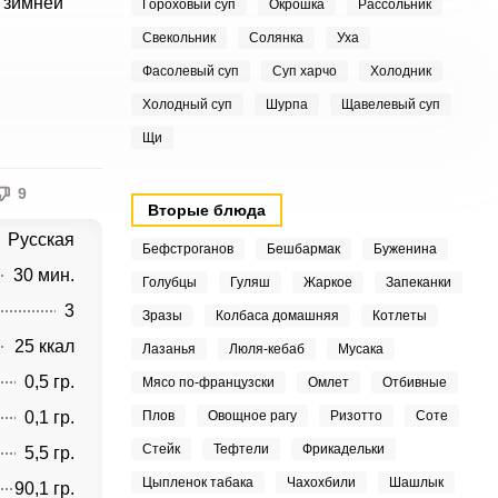
а зимней
Гороховый суп
Окрошка
Рассольник
Свекольник
Солянка
Уха
Фасолевый суп
Суп харчо
Холодник
Холодный суп
Шурпа
Щавелевый суп
Щи
9
Вторые блюда
Русская
Бефстроганов
Бешбармак
Буженина
30 мин.
Голубцы
Гуляш
Жаркое
Запеканки
3
Зразы
Колбаса домашняя
Котлеты
25 ккал
Лазанья
Люля-кебаб
Мусака
0,5 гр.
Мясо по-французски
Омлет
Отбивные
0,1 гр.
Плов
Овощное рагу
Ризотто
Соте
Стейк
Тефтели
Фрикадельки
5,5 гр.
Цыпленок табака
Чахохбили
Шашлык
90,1 гр.