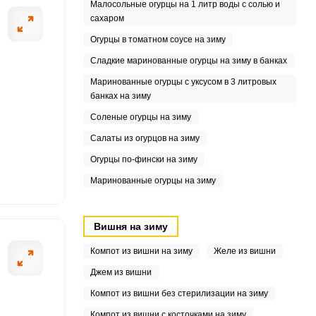
Малосольные огурцы на 1 литр воды с солью и
сахаром
7
Огурцы в томатном соусе на зиму
0
Сладкие маринованные огурцы на зиму в банках
Маринованные огурцы с уксусом в 3 литровых
8
банках на зиму
Соленые огурцы на зиму
8
Салаты из огурцов на зиму
Огурцы по-фински на зиму
Маринованные огурцы на зиму
8
Вишня на зиму
Компот из вишни на зиму
Желе из вишни
Джем из вишни
Компот из вишни без стерилизации на зиму
Компот из вишни с косточками на зиму