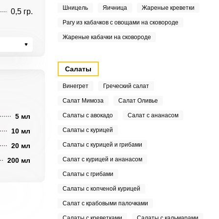
Шницель
Яичница
Жареные креветки
0,5 гр.
Рагу из кабачков с овощами на сковороде
Жареные кабачки на сковороде
Салаты
Винегрет
Греческий салат
Салат Мимоза
Салат Оливье
Салаты с авокадо
Салат с ананасом
5 мл
Салаты с курицей
10 мл
Салаты с курицей и грибами
20 мл
Салат с курицей и ананасом
200 мл
Салаты с грибами
Салаты с копченой курицей
Салат с крабовыми палочками
Салаты с креветками
Салаты с кальмарами