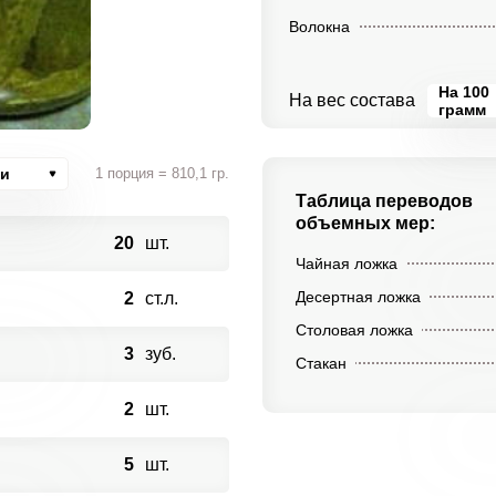
Волокна
На 100
На вес состава
грамм
ии
1 порция = 810,1 гр.
Таблица переводов
объемных мер:
20
шт.
Чайная ложка
Десертная ложка
2
ст.л.
Столовая ложка
3
зуб.
Стакан
2
шт.
5
шт.