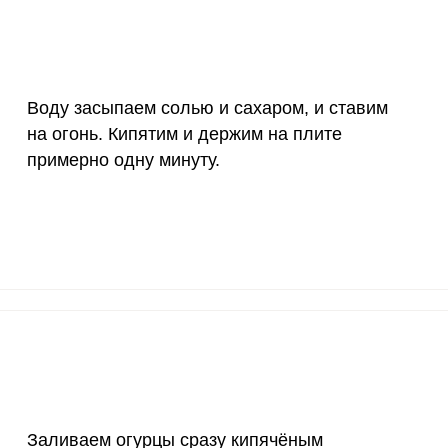
55 мкг
0.3
2.
4000 мкг
1.2
1
Воду засыпаем солью и сахаром, и ставим
50 мкг
5.9
4
на огонь. Кипятим и держим на плите
примерно одну минуту.
12 мг
1.1
8.
1200 мкг
0
0
20 мкг
0
0
70 мкг
5.5
44.
Заливаем огурцы сразу кипячёным