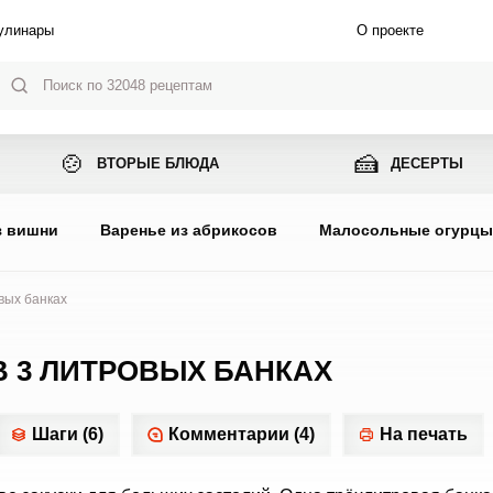
улинары
О проекте
🍲
🍰
ВТОРЫЕ БЛЮДА
ДЕСЕРТЫ
з вишни
Варенье из абрикосов
Малосольные огурц
вых банках
В 3 ЛИТРОВЫХ БАНКАХ
Шаги (6)
Комментарии (4)
На печать