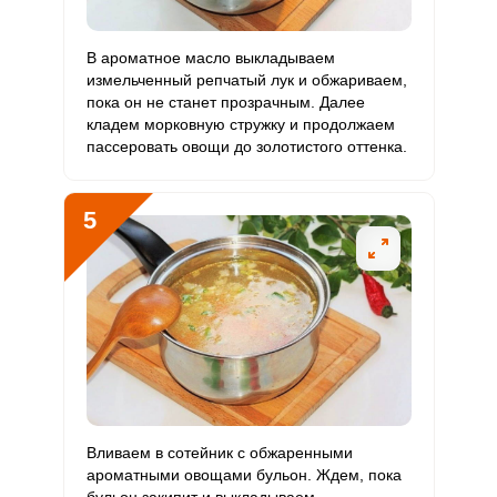
Селен
24 мкг
55 мкг
2.4
10.9
В ароматное масло выкладываем
Фтор
1999 мкг
4000 мкг
2.7
12.5
измельченный репчатый лук и обжариваем,
пока он не станет прозрачным. Далее
Хром
254.6 мкг
50 мкг
27.6
127.3
кладем морковную стружку и продолжаем
пассеровать овощи до золотистого оттенка.
Цинк
5.9 мг
12 мг
2.7
12.3
Бор
302.3 мкг
1200 мкг
1.4
6.3
5
Ванадий
69.6 мкг
20 мкг
18.8
87
Молибден
34.5 мкг
70 мкг
2.7
12.3
Вливаем в сотейник с обжаренными
ароматными овощами бульон. Ждем, пока