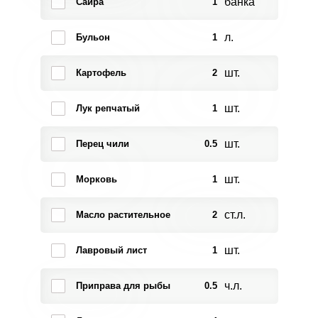
банка
Сайра
1
л.
Бульон
1
шт.
Картофель
2
шт.
Лук репчатый
1
шт.
Перец чили
0.5
шт.
Морковь
1
ст.л.
Масло растительное
2
шт.
Лавровый лист
1
ч.л.
Приправа для рыбы
0.5