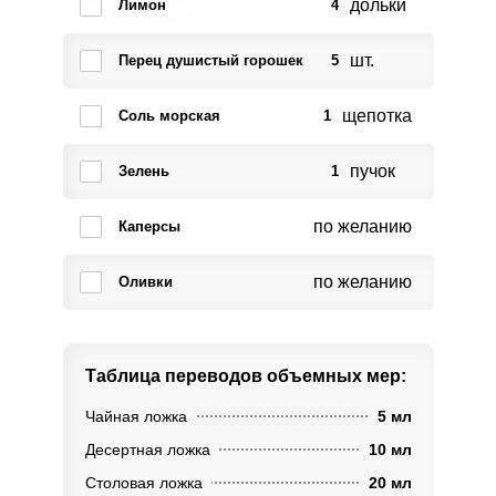
дольки
Лимон
4
шт.
Перец душистый горошек
5
щепотка
Соль морская
1
пучок
Зелень
1
по желанию
Каперсы
по желанию
Оливки
Таблица переводов
объемных мер:
Чайная ложка
5 мл
Десертная ложка
10 мл
Столовая ложка
20 мл