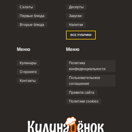
Салаты
Десерты
Фото до 4 шт, до 5 mb
ПРИКРЕПИТЬ
Первые блюда
Закуски
Вторые блюда
Напитки
Отправляя эту форму, вы соглашаетесь с
ВСЕ РУБРИКИ
Правилами сайта
,
Политикой
конфиденциальности
,
Политикой обработки
персональных данных
и
Пользовательским
Меню
Меню
соглашением
.
Кулинары
Политика
конфиденциальности
О проекте
Пользовательское
Контакты
соглашение
ОТПРАВИТЬ КОММЕНТАРИЙ
Правила сайта
Политики cookies