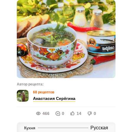
Автор рецепта:
68 рецептов
Анастасия Серёгина
466
0
14
0
Русская
Кухня