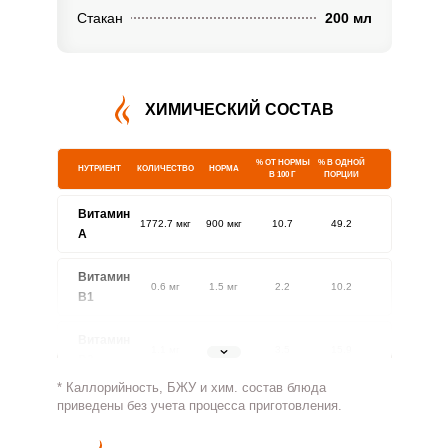
Стакан
200 мл
ХИМИЧЕСКИЙ СОСТАВ
% ОТ НОРМЫ
% В ОДНОЙ
НУТРИЕНТ
КОЛИЧЕСТВО
НОРМА
В 100 Г
ПОРЦИИ
Витамин
1772.7 мкг
900 мкг
10.7
49.2
A
Витамин
0.6 мг
1.5 мг
2.2
10.2
В1
Витамин
1.1 мг
1.8 мг
3.5
15.9
В2
* Каллорийность, БЖУ и хим. состав блюда
Витамин
приведены без учета процесса приготовления.
111.6 мг
500 мг
1.2
5.6
В4