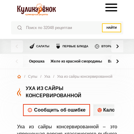
НАЙТИ
🍆
🍵
🍲
САЛАТЫ
ПЕРВЫЕ БЛЮДА
ВТОРЫЕ БЛЮДА
Окрошка
Желе из красной смородины
Варенье из в
/
Супы
/
Уха
/
Уха из сайры консервированной
УХА ИЗ САЙРЫ
КОНСЕРВИРОВАННОЙ
Сообщить об ошибке
Калорийнос
Уха из сайры консервированной – это
упрощенная версия классического рыбного