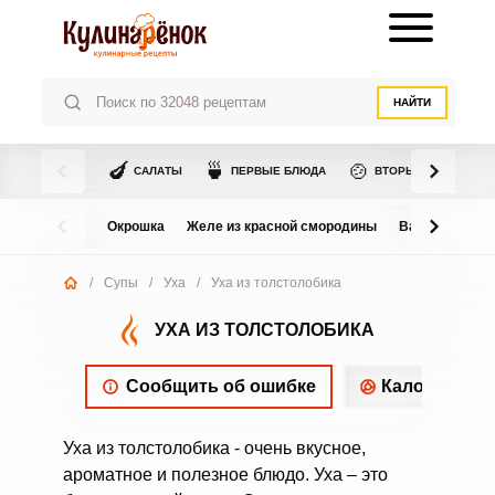
НАЙТИ
🍆
🍵
🍲
САЛАТЫ
ПЕРВЫЕ БЛЮДА
ВТОРЫЕ БЛЮДА
Окрошка
Желе из красной смородины
Варенье из в
/
Супы
/
Уха
/
Уха из толстолобика
УХА ИЗ ТОЛСТОЛОБИКА
Сообщить об ошибке
Калорийнос
Уха из толстолобика - очень вкусное,
ароматное и полезное блюдо. Уха – это