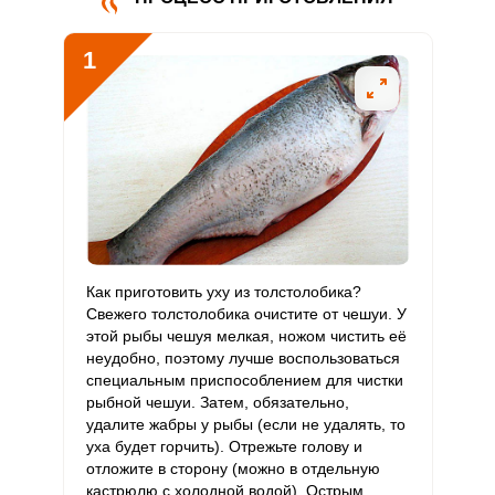
Витамин
3.4 мг
5 мг
2.3
11.4
В5
1
Витамин
1 мг
2 мг
1.6
8
В6
Витамин
88.2 мкг
400 мкг
0.7
3.7
В9
Витамин
0
3 мкг
0
0
В12
Витамин
Как приготовить уху из толстолобика?
86.1 мкг
90 мкг
3.2
15.9
С
Свежего толстолобика очистите от чешуи. У
этой рыбы чешуя мелкая, ножом чистить её
неудобно, поэтому лучше воспользоваться
Витамин
0
10 мкг
0
0
специальным приспособлением для чистки
D
рыбной чешуи. Затем, обязательно,
удалите жабры у рыбы (если не удалять, то
Витамин
12.9 мг
15 мг
2.9
14.3
уха будет горчить). Отрежьте голову и
E
отложите в сторону (можно в отдельную
кастрюлю с холодной водой). Острым