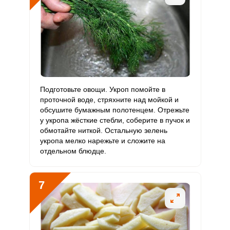
Подготовьте овощи. Укроп помойте в
проточной воде, стряхните над мойкой и
ШАГ
Ш
обсушите бумажным полотенцем. Отрежьте
1 ИЗ 12
2
Сообщить об ошибке
у укропа жёсткие стебли, соберите в пучок и
обмотайте ниткой. Остальную зелень
ВХОД НА САЙТ
РЕГИСТРАЦИЯ
укропа мелко нарежьте и сложите на
отдельном блюдце.
Войдите
с помощью социальных сетей:
7
или