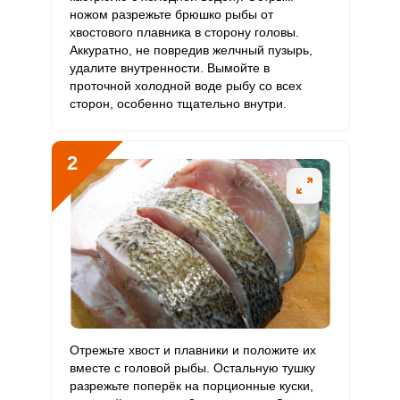
Биотин
2 мг
50 мг
0.1
0.7
ножом разрежьте брюшко рыбы от
хвостового плавника в сторону головы.
Витамин
Аккуратно, не повредив желчный пузырь,
357.6 мкг
120 мкг
10
49.7
К
удалите внутренности. Вымойте в
проточной холодной воде рыбу со всех
Витамин
сторон, особенно тщательно внутри.
85.6 мг
20 мг
14.4
71.3
РР
Калий
6751 мг
2500 мг
9.1
45
2
Кальций
1590.4 мг
1000 мг
5.3
26.5
Кремний
32.5 мг
30 мг
3.6
18.1
Магний
789.1 мг
400 мг
6.6
32.9
Натрий
1090.2 мг
1300 мг
2.8
14
Сера
1920.4 мг
500 мг
12.9
64
Отрежьте хвост и плавники и положите их
вместе с головой рыбы. Остальную тушку
Фосфор
2687 мг
800 мг
11.3
56
разрежьте поперёк на порционные куски,