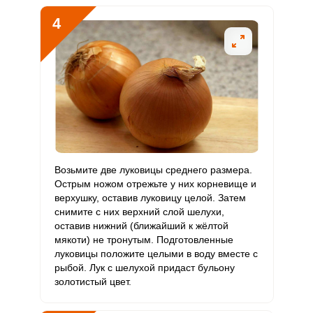
Селен
11.1 мкг
55 мкг
0.7
3.4
4
Фтор
1173.3 мкг
4000 мкг
1
4.9
Хром
6 мкг
50 мкг
0.4
2
Цинк
4.4 мг
12 мг
1.2
6.1
Бор
500 мкг
1200 мкг
1.4
6.9
Ванадий
99 мкг
20 мкг
16.6
82.5
Возьмите две луковицы среднего размера.
Острым ножом отрежьте у них корневище и
Молибден
36 мкг
70 мкг
1.7
8.6
верхушку, оставив луковицу целой. Затем
снимите с них верхний слой шелухи,
оставив нижний (ближайший к жёлтой
мякоти) не тронутым. Подготовленные
луковицы положите целыми в воду вместе с
рыбой. Лук с шелухой придаст бульону
золотистый цвет.