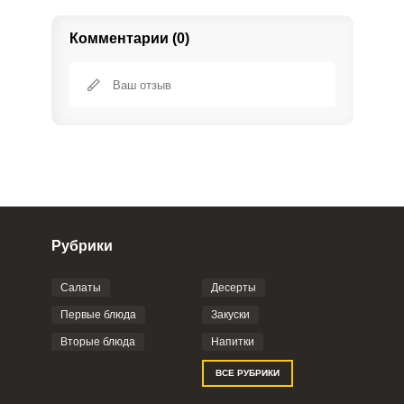
Комментарии (0)
Рубрики
Салаты
Десерты
Фото до 4 шт, до 5 mb
ПРИКРЕПИТЬ
Первые блюда
Закуски
Вторые блюда
Напитки
Отправляя эту форму, вы соглашаетесь с
ВСЕ РУБРИКИ
Правилами сайта
,
Политикой
конфиденциальности
,
Политикой обработки