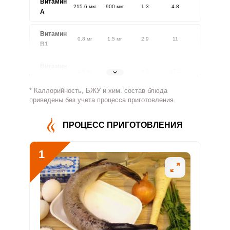
Витамин
215.6 мкг
900 мкг
1.3
4.8
A
Витамин
0.8 мг
1.5 мг
2.9
11
В1
Витамин
1.6 мг
1.8 мг
4.5
17.2
В2
* Каллорийность, БЖУ и хим. состав блюда
Витамин
приведены без учета процесса приготовления.
495.7 мг
500 мг
5.2
19.8
В4
ПРОЦЕСС ПРИГОТОВЛЕНИЯ
Витамин
5.6 мг
5 мг
5.9
22.3
В5
1
Витамин
1.5 мг
2 мг
3.9
14.8
В6
Витамин
70.8 мкг
400 мкг
0.9
3.5
В9
Витамин