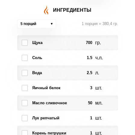
ИНГРЕДИЕНТЫ
1 порция = 380,4 гр.
5 порций
гр.
Щука
700
ч.л.
Соль
1.5
л.
Вода
2.5
шт.
Яичный белок
3
мл.
Масло сливочное
50
шт.
Лук репчатый
1
шт.
Корень петрушки
1