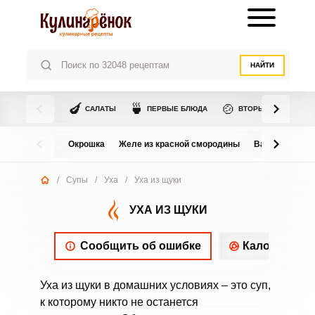
НАЙТИ
🍆
🍵
🍲
САЛАТЫ
ПЕРВЫЕ БЛЮДА
ВТОРЫЕ БЛЮДА
Окрошка
Желе из красной смородины
Варенье из в
/
Супы
/
Уха
/
Уха из щуки
УХА ИЗ ЩУКИ
Сообщить об ошибке
Калорийнос
Уха из щуки в домашних условиях – это суп,
к которому никто не останется