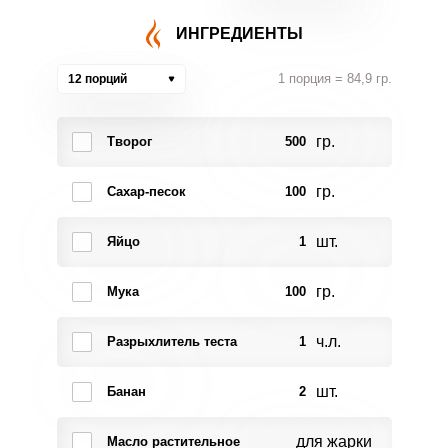
ИНГРЕДИЕНТЫ
1 порция = 84,9 гр.
12 порций
гр.
Творог
500
гр.
Сахар-песок
100
шт.
Яйцо
1
гр.
Мука
100
ч.л.
Разрыхлитель теста
1
шт.
Банан
2
для жарки
Масло растительное