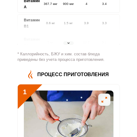
Витамин
367.7 мкг
900 мкг
4
3.4
A
Витамин
0.6 мг
1.5 мг
3.9
3.3
В1
Витамин
2 мг
1.8 мг
10.7
9.1
В2
* Каллорийность, БЖУ и хим. состав блюда
Витамин
приведены без учета процесса приготовления.
370.2 мг
500 мг
7.3
6.2
В4
ПРОЦЕСС ПРИГОТОВЛЕНИЯ
Витамин
2.2 мг
5 мг
4.3
3.7
В5
1
Витамин
2.1 мг
2 мг
10.3
8.8
В6
Витамин
228.8 мкг
400 мкг
5.6
4.8
В9
Витамин