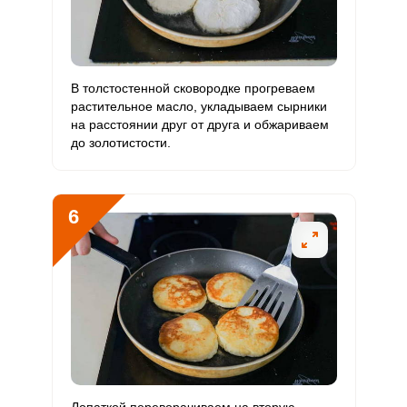
Ванадий
3.6 мкг
20 мкг
1.8
1.5
Молибден
46.4 мкг
70 мкг
6.5
5.5
В толстостенной сковородке прогреваем
растительное масло, укладываем сырники
на расстоянии друг от друга и обжариваем
до золотистости.
6