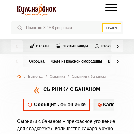
НАЙТИ
🍆
🍵
🍲
САЛАТЫ
ПЕРВЫЕ БЛЮДА
ВТОРЫЕ БЛЮДА
Окрошка
Желе из красной смородины
Варенье из в
/
Выпечка
/
Сырники
/
Сырники с бананом
СЫРНИКИ С БАНАНОМ
Сообщить об ошибке
Калорийнос
Сырники с бананом – прекрасное угощение
для сладкоежек. Количество сахара можно