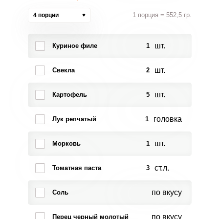
1 порция = 552,5 гр.
4 порции
шт.
Куриное филе
1
шт.
Свекла
2
шт.
Картофель
5
головка
Лук репчатый
1
шт.
Морковь
1
ст.л.
Томатная паста
3
по вкусу
Соль
по вкусу
Перец черный молотый