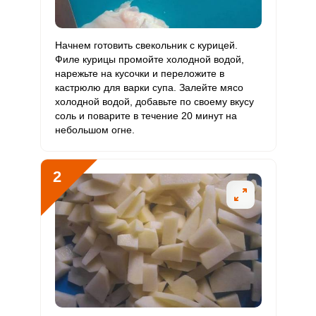
0.2 мкг
3 мкг
0.3
1.8
В12
Витамин
Начнем готовить свекольник с курицей.
81.5 мкг
90 мкг
4.1
22.6
С
Филе курицы промойте холодной водой,
нарежьте на кусочки и переложите в
кастрюлю для варки супа. Залейте мясо
Витамин
0
10 мкг
0
0
холодной водой, добавьте по своему вкусу
D
соль и поварите в течение 20 минут на
небольшом огне.
Витамин
2 мг
15 мг
0.6
3.4
E
2
Биотин
9.6 мг
50 мг
0.9
4.8
Витамин
12.6 мкг
120 мкг
0.5
2.6
К
Витамин
26 мг
20 мг
5.9
32.6
РР
Калий
3895.5 мг
2500 мг
7.1
39