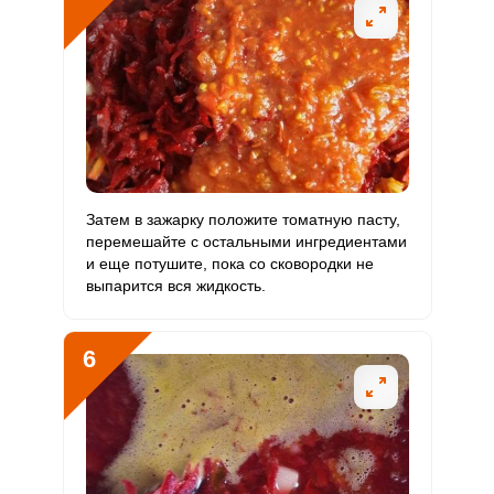
Ванадий
69.3 мкг
20 мкг
15.7
86.6
Молибден
43.5 мкг
70 мкг
2.8
15.5
Затем в зажарку положите томатную пасту,
перемешайте с остальными ингредиентами
и еще потушите, пока со сковородки не
выпарится вся жидкость.
6