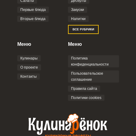
Салаты
Десерты
Фото до 4 шт, до 5 mb
ПРИКРЕПИТЬ
Первые блюда
Закуски
Вторые блюда
Напитки
Отправляя эту форму, вы соглашаетесь с
ВСЕ РУБРИКИ
Правилами сайта
,
Политикой
конфиденциальности
,
Политикой обработки
персональных данных
и
Пользовательским
Меню
Меню
соглашением
.
Кулинары
Политика
конфиденциальности
О проекте
Пользовательское
Контакты
соглашение
ОТПРАВИТЬ КОММЕНТАРИЙ
Правила сайта
Политики cookies