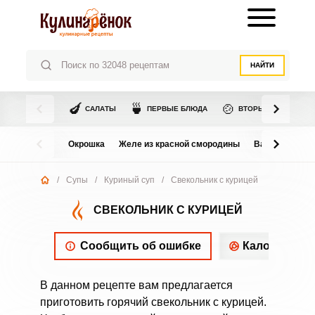
НАЙТИ
🍆
🍵
🍲
САЛАТЫ
ПЕРВЫЕ БЛЮДА
ВТОРЫЕ БЛЮДА
Окрошка
Желе из красной смородины
Варенье из в
/
Супы
/
Куриный суп
/
Свекольник с курицей
СВЕКОЛЬНИК С КУРИЦЕЙ
Сообщить об ошибке
Калорийнос
В данном рецепте вам предлагается
приготовить горячий свекольник с курицей.