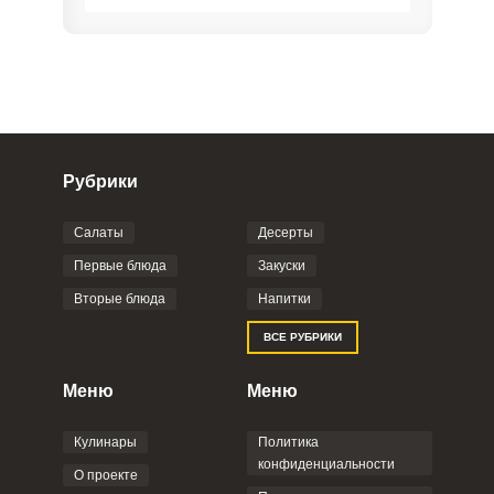
Рубрики
Салаты
Десерты
Фото до 4 шт, до 5 mb
ПРИКРЕПИТЬ
Первые блюда
Закуски
Вторые блюда
Напитки
Отправляя эту форму, вы соглашаетесь с
ВСЕ РУБРИКИ
Правилами сайта
,
Политикой
конфиденциальности
,
Политикой обработки
персональных данных
и
Пользовательским
Меню
Меню
соглашением
.
Кулинары
Политика
конфиденциальности
О проекте