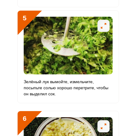
Фтор
902.9 мкг
4000 мкг
0.7
2.3
5
Хром
21.7 мкг
50 мкг
1.3
4.3
Цинк
7.2 мг
12 мг
1.8
6
Бор
114.5 мкг
1200 мкг
0.3
1
Ванадий
36.8 мкг
20 мкг
5.6
18.4
Молибден
30.7 мкг
70 мкг
1.3
4.4
Зелёный лук вымойте, измельчите,
посыпьте солью хорошо перетрите, чтобы
он выделил сок.
6