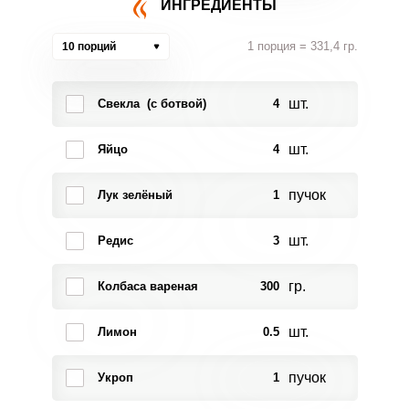
ИНГРЕДИЕНТЫ
1 порция = 331,4 гр.
10 порций
шт.
Свекла (с ботвой)
4
шт.
Яйцо
4
пучок
Лук зелёный
1
шт.
Редис
3
гр.
Колбаса вареная
300
шт.
Лимон
0.5
пучок
Укроп
1