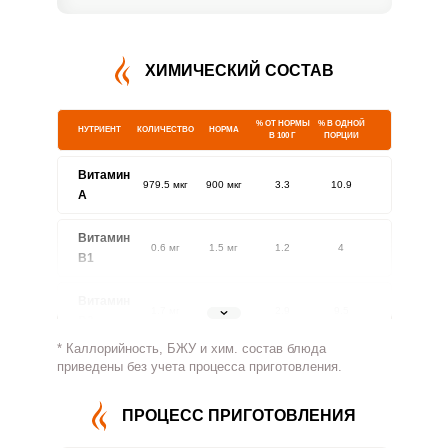
ХИМИЧЕСКИЙ СОСТАВ
% ОТ НОРМЫ
% В ОДНОЙ
НУТРИЕНТ
КОЛИЧЕСТВО
НОРМА
В 100 Г
ПОРЦИИ
Витамин
979.5 мкг
900 мкг
3.3
10.9
A
Витамин
0.6 мг
1.5 мг
1.2
4
В1
Витамин
1.7 мг
1.8 мг
2.9
9.5
В2
* Каллорийность, БЖУ и хим. состав блюда
Витамин
приведены без учета процесса приготовления.
815.4 мг
500 мг
4.9
16.3
В4
ПРОЦЕСС ПРИГОТОВЛЕНИЯ
Витамин
5.7 мг
5 мг
3.4
11.4
В5