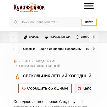
НАЙТИ
🍆
🍵
🍲
САЛАТЫ
ПЕРВЫЕ БЛЮДА
ВТОРЫЕ БЛЮДА
Окрошка
Желе из красной смородины
Варенье из в
/
Супы
/
Холодный суп
/
Свекольник летний холодный
СВЕКОЛЬНИК ЛЕТНИЙ ХОЛОДНЫЙ
Сообщить об ошибке
Калорийнос
Холодное летнее первое блюдо лучше