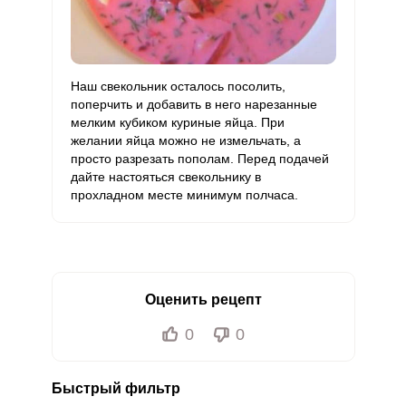
Хром
109 мкг
50 мкг
13.1
36.3
Цинк
7.3 мг
12 мг
3.7
10.2
Наш свекольник осталось посолить,
Бор
поперчить и добавить в него нарезанные
1097.8 мкг
1200 мкг
5.5
15.2
мелким кубиком куриные яйца. При
желании яйца можно не измельчать, а
Ванадий
269.6 мкг
20 мкг
80.9
224.7
просто разрезать пополам. Перед подачей
дайте настояться свекольнику в
Молибден
102.4 мкг
70 мкг
8.8
24.4
прохладном месте минимум полчаса.
Оценить рецепт
0
0
Быстрый фильтр