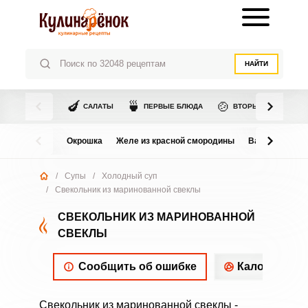
НАЙТИ
🍆
🍵
🍲
САЛАТЫ
ПЕРВЫЕ БЛЮДА
ВТОРЫЕ БЛЮДА
Окрошка
Желе из красной смородины
Варенье из в
/
Супы
/
Холодный суп
/
Свекольник из маринованной свеклы
СВЕКОЛЬНИК ИЗ МАРИНОВАННОЙ
СВЕКЛЫ
Сообщить об ошибке
Калорийнос
Свекольник из маринованной свеклы -