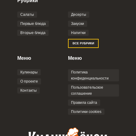
Рубрики
Салаты
Десерты
Фото до 4 шт, до 5 mb
ПРИКРЕПИТЬ
Первые блюда
Закуски
Вторые блюда
Напитки
Отправляя эту форму, вы соглашаетесь с
ВСЕ РУБРИКИ
Правилами сайта
,
Политикой
конфиденциальности
,
Политикой обработки
персональных данных
и
Пользовательским
Меню
Меню
соглашением
.
Кулинары
Политика
конфиденциальности
О проекте
Пользовательское
Контакты
соглашение
ОТПРАВИТЬ КОММЕНТАРИЙ
Правила сайта
Политики cookies