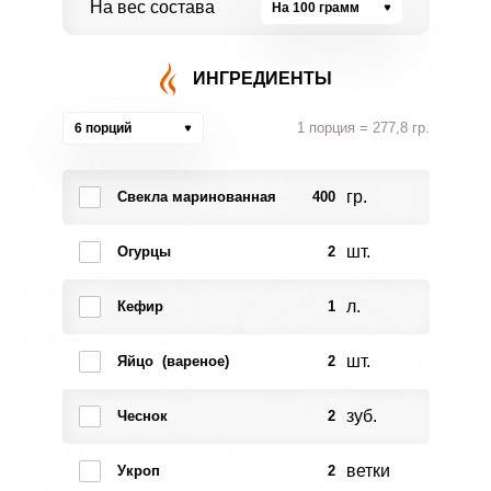
На вес состава
На 100 грамм
ИНГРЕДИЕНТЫ
1 порция = 277,8 гр.
6 порций
гр.
Свекла маринованная
400
шт.
Огурцы
2
л.
Кефир
1
шт.
Яйцо (вареное)
2
зуб.
Чеснок
2
ветки
Укроп
2