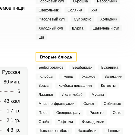
Гороховый суп
Окрошка
Рассольник
иемов пищи
Свекольник
Солянка
Уха
Фасолевый суп
Суп харчо
Холодник
Холодный суп
Шурпа
Щавелевый суп
Щи
Вторые блюда
Бефстроганов
Бешбармак
Буженина
Русская
Голубцы
Гуляш
Жаркое
Запеканки
80 мин.
Зразы
Колбаса домашняя
Котлеты
6
Лазанья
Люля-кебаб
Мусака
43 ккал
Мясо по-французски
Омлет
Отбивные
1,7 гр.
Плов
Овощное рагу
Ризотто
Соте
2,1 гр.
Стейк
Тефтели
Фрикадельки
4,3 гр.
Цыпленок табака
Чахохбили
Шашлык