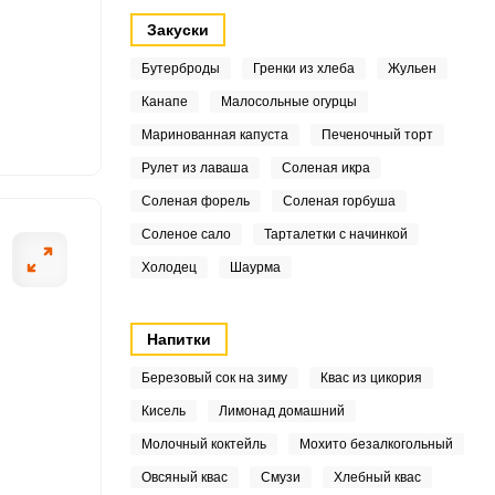
3
Закуски
8
Бутерброды
Гренки из хлеба
Жульен
.5
Канапе
Малосольные огурцы
Маринованная капуста
Печеночный торт
3
ОТПРАВИТЬ СООБЩЕНИЕ
Рулет из лаваша
Соленая икра
3
Соленая форель
Соленая горбуша
Соленое сало
Тарталетки с начинкой
3
вариваем до готовности.
Тертую свеклу 
Холодец
Шаурма
песком. Затем 
8
6
Напитки
Березовый сок на зиму
Квас из цикория
2
Кисель
Лимонад домашний
2
Молочный коктейль
Мохито безалкогольный
Овсяный квас
Смузи
Хлебный квас
4