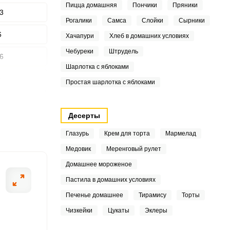
Пицца домашняя
Пончики
Пряники
3
Рогалики
Самса
Слойки
Сырники
ШАГ
6
Хачапури
Хлеб в домашних условиях
2 ИЗ 5
Чебуреки
Штрудель
6
Шарлотка с яблоками
0
Простая шарлотка с яблоками
1
Десерты
4
Глазурь
Крем для торта
Мармелад
5
Медовик
Меренговый рулет
Домашнее мороженое
5
Пастила в домашних условиях
2
Печенье домашнее
Тирамису
Торты
4
Чизкейки
Цукаты
Эклеры