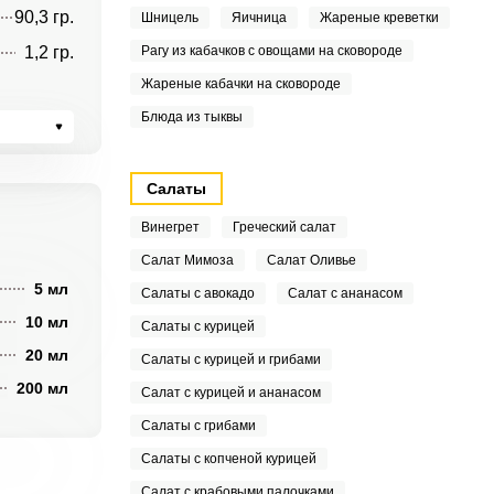
90,3 гр.
Шницель
Яичница
Жареные креветки
1,2 гр.
Рагу из кабачков с овощами на сковороде
Жареные кабачки на сковороде
Блюда из тыквы
Салаты
Винегрет
Греческий салат
Салат Мимоза
Салат Оливье
5 мл
Салаты с авокадо
Салат с ананасом
10 мл
Салаты с курицей
20 мл
Салаты с курицей и грибами
200 мл
Салат с курицей и ананасом
Салаты с грибами
Салаты с копченой курицей
Салат с крабовыми палочками