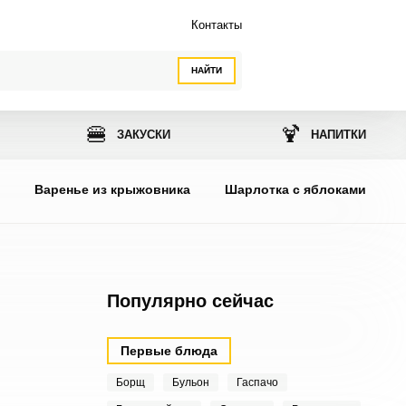
Контакты
НАЙТИ
🍔
🍹
ЗАКУСКИ
НАПИТКИ
ы
Варенье из крыжовника
Шарлотка с яблоками
Популярно сейчас
Первые блюда
Борщ
Бульон
Гаспачо