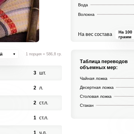
Вода
Волокна
На 100
На вес состава
грамм
ий
1 порция = 586,8 гр.
Таблица переводов
объемных мер:
3
шт.
Чайная ложка
Десертная ложка
2
л.
Столовая ложка
2
ст.л.
Стакан
1
ст.л.
1
ч.л.