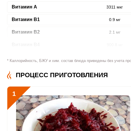
Витамин A
3311 мкг
ШАГ
Витамин В1
0.9 мг
1 ИЗ 5
Витамин В2
2.1 мг
Витамин В4
900.8 мг
Витамин В5
6.9 мг
* Каллорийность, БЖУ и хим. состав блюда приведены без учета пр
Витамин В6
2.1 мг
ПРОЦЕСС ПРИГОТОВЛЕНИЯ
Сообщить об ошибк
Витамин В9
1307.1 мкг
1
Витамин В12
1.9 мкг
Витамин С
287.3 мкг
Витамин D
5 мкг