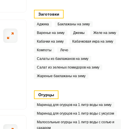
8
Заготовки
7.8
Аджика
Баклажаны на зиму
Варенье на зиму
Джемы
Желе на зиму
5
Кабачки на зиму
Кабачковая икра на зиму
2
Компоты
Лечо
.8
Салаты из баклажанов на зиму
Салат из зеленых помидоров на зиму
3
Жареные баклажаны на зиму
2
Огурцы
6
Маринад для огурцов на 1 литр воды на зиму
9
Маринад для огурцов на 1 литр воды с уксусом
.5
Малосольные огурцы на 1 литр воды с солью и
сахаром