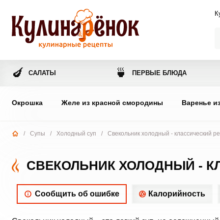
К
🍆
🍵
САЛАТЫ
ПЕРВЫЕ БЛЮДА
Окрошка
Желе из красной смородины
Варенье и
/
Супы
/
Холодный суп
/
Свекольник холодный - классический р
СВЕКОЛЬНИК ХОЛОДНЫЙ - К
Сообщить об ошибке
Калорийность