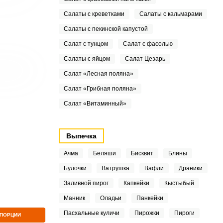
Салаты с креветками
Салаты с кальмарами
Салаты с пекинской капустой
Салат с тунцом
Салат с фасолью
Салаты с яйцом
Салат Цезарь
Салат «Лесная поляна»
Салат «Грибная поляна»
Салат «Витаминный»
Выпечка
Ачма
Беляши
Бисквит
Блины
Булочки
Ватрушка
Вафли
Драники
Заливной пирог
Капкейки
Кыстыбый
Манник
Оладьи
Панкейки
Пасхальные куличи
Пирожки
Пироги
 ПОРЦИИ