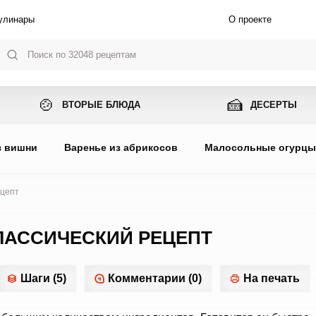
улинары
О проекте
🍲
🍰
ВТОРЫЕ БЛЮДА
ДЕСЕРТЫ
з вишни
Варенье из абрикосов
Малосольные огурц
ецепт
ЛАССИЧЕСКИЙ РЕЦЕПТ
Шаги (5)
Комментарии (0)
На печать