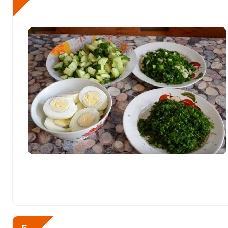
Селен
78.4 мкг
Фтор
1851.8 мкг
Хром
59.6 мкг
Цинк
10.9 мг
Бор
2200 мкг
Ванадий
112 мкг
Молибден
242 мкг