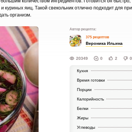
 большим количеством ингредиентов. Готовится он быстро,
и куриных яиц. Такой свекольник отлично подходит для пр
дать организм.
Автор рецепта:
375 рецептов
Вероника Ильина
20349
0
2
0
Кухня
Время готовки
Порции
Калорийность
Белки
Жиры
Углеводы