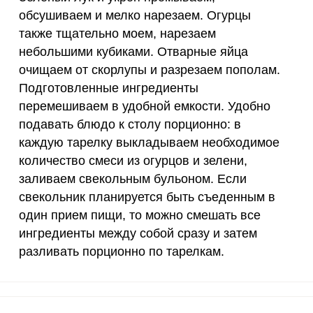
55 мкг
4
23.
обсушиваем и мелко нарезаем. Огурцы
также тщательно моем, нарезаем
4000 мкг
1.3
7.
небольшими кубиками. Отварные яйца
очищаем от скорлупы и разрезаем пополам.
50 мкг
3.4
19.
Подготовленные ингредиенты
12 мг
2.6
15.
перемешиваем в удобной емкости. Удобно
подавать блюдо к столу порционно: в
1200 мкг
5.2
30.
каждую тарелку выкладываем необходимое
количество смеси из огурцов и зелени,
20 мкг
15.9
93.
заливаем свекольным бульоном. Если
70 мкг
9.8
57.
свекольник планируется быть съеденным в
один прием пищи, то можно смешать все
ингредиенты между собой сразу и затем
разливать порционно по тарелкам.