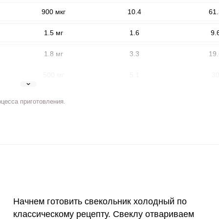
900 мкг
10.4
61.
1.5 мг
1.6
9.
1.8 мг
3.3
19.
500 мг
5.1
3
5 мг
3.9
23.
оцесса приготовления.
ВХОД НА САЙТ
РЕГИСТРАЦИЯ
2 мг
3
17.
е
400 мкг
9.3
54.
Войдите
с помощью социальных сетей:
3 мкг
1.8
10.
90 мкг
9.1
53.
или
Начнем готовить свекольник холодный по
10 мкг
1.4
8.
классическому рецепту. Свеклу отвариваем