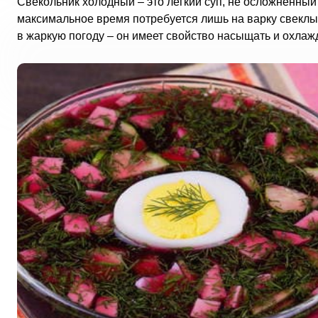
Свекольник холодный – это легкий суп, не осложненный
максимальное время потребуется лишь на варку свеклы 
в жаркую погоду – он имеет свойство насыщать и охлаж