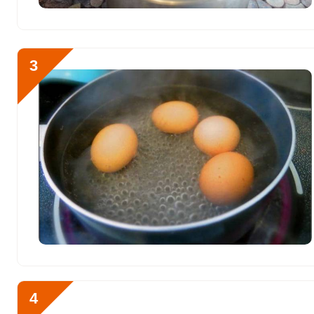
Хлор
6626.2 мг
Алюминий
4550 мкг
3
Железо
20 мг
Йод
64.4 мкг
Кобальт
95.3 мкг
Литий
60 мкг
Марганец
5.7 мкг
Медь
1414.2 мкг
Никель
23 мкг
Рубидий
4530 мкг
4