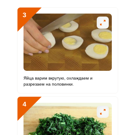
Кальций
410.5 мг
1000 мг
1.8
10.3
3
Кремний
0
30 мг
0
0
Магний
202.4 мг
400 мг
2.2
12.6
Натрий
730.6 мг
1300 мг
2.5
14
Сера
1291.1 мг
500 мг
11.5
64.6
Фосфор
1319.3 мг
800 мг
7.3
41.2
Яйца варим вкрутую, охлаждаем и
Хлор
188.2 мг
2300 мг
0.4
2
разрезаем на половинки.
Алюминий
20 мкг
30 мкг
3
16.7
4
Железо
16.5 мг
18 мг
4.1
22.9
Йод
22 мкг
150 мкг
0.7
3.7
Кобальт
11.3 мкг
10 мкг
5
28.3