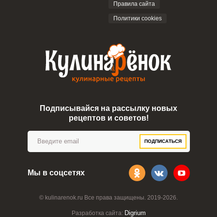
Правила сайта
Политики cookies
Сообщить об ошибке
ВХОД НА САЙТ
РЕГИСТРАЦИЯ
ШАГ
Ш
1 ИЗ 6
Войдите
Подписывайся на рассылку новых
с помощью социальных сетей:
рецептов и советов!
ПОДПИСАТЬСЯ
или
Мы в соцсетях
© kulinarenok.ru Все права защищены. 2019-2026.
Digrium
Разработка сайта: