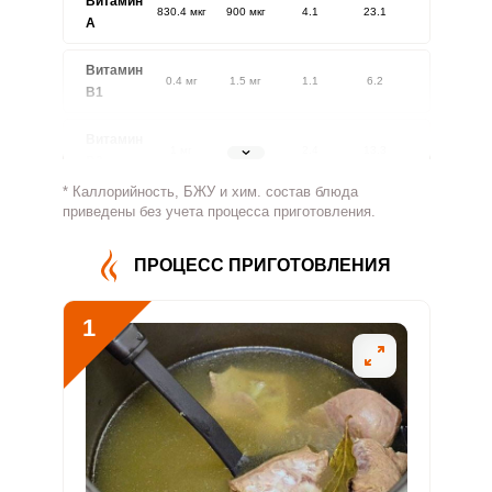
Витамин
830.4 мкг
900 мкг
4.1
23.1
A
Витамин
0.4 мг
1.5 мг
1.1
6.2
В1
Витамин
1 мг
1.8 мг
2.4
13.3
В2
* Каллорийность, БЖУ и хим. состав блюда
Витамин
приведены без учета процесса приготовления.
859.9 мг
500 мг
7.6
43
В4
ПРОЦЕСС ПРИГОТОВЛЕНИЯ
Витамин
5.3 мг
5 мг
4.7
26.3
В5
1
Витамин
2 мг
2 мг
4.4
24.9
В6
Витамин
326.4 мкг
400 мкг
3.6
20.4
В9
Витамин