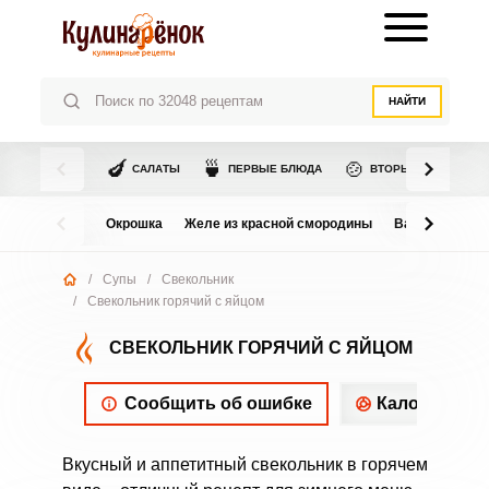
НАЙТИ
🍆
🍵
🍲
САЛАТЫ
ПЕРВЫЕ БЛЮДА
ВТОРЫЕ БЛЮДА
Окрошка
Желе из красной смородины
Варенье из в
/
Супы
/
Свекольник
/
Свекольник горячий с яйцом
СВЕКОЛЬНИК ГОРЯЧИЙ С ЯЙЦОМ
Сообщить об ошибке
Калорийнос
Вкусный и аппетитный свекольник в горячем