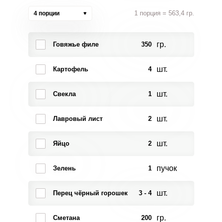
1 порция = 563,4 гр.
4 порции
гр.
Говяжье филе
350
шт.
Картофель
4
шт.
Свекла
1
шт.
Лавровый лист
2
шт.
Яйцо
2
пучок
Зелень
1
шт.
Перец чёрный горошек
3 - 4
гр.
Сметана
200