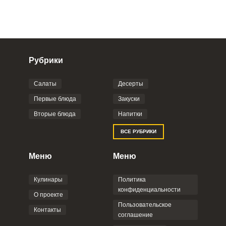
Рубрики
Салаты
Десерты
Фото до 4 шт, до 5 mb
ПРИКРЕПИТЬ
Первые блюда
Закуски
Вторые блюда
Напитки
Отправляя эту форму, вы соглашаетесь с
ВСЕ РУБРИКИ
Правилами сайта
,
Политикой
конфиденциальности
,
Политикой обработки
персональных данных
и
Пользовательским
Меню
Меню
соглашением
.
Кулинары
Политика
конфиденциальности
О проекте
Пользовательское
Контакты
соглашение
ОТПРАВИТЬ КОММЕНТАРИЙ