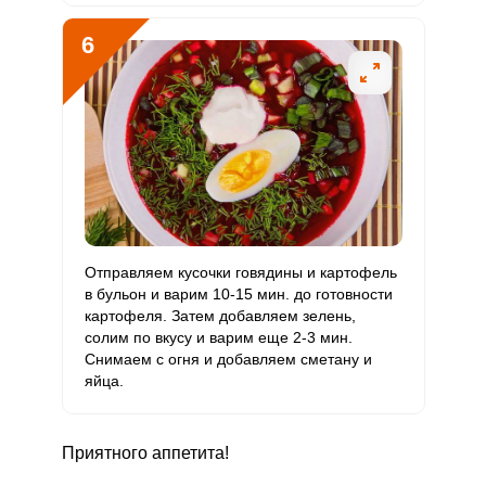
Ванадий
0
20 мкг
0
0
6
Молибден
23.5 мкг
70 мкг
1.5
8.4
Отправляем кусочки говядины и картофель
в бульон и варим 10-15 мин. до готовности
картофеля. Затем добавляем зелень,
солим по вкусу и варим еще 2-3 мин.
Снимаем с огня и добавляем сметану и
яйца.
Приятного аппетита!