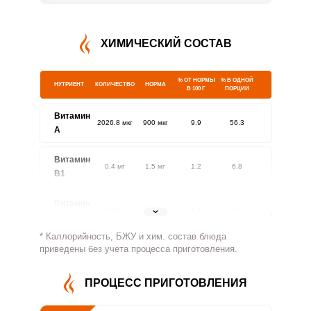
ХИМИЧЕСКИЙ СОСТАВ
% ОТ НОРМЫ
% В ОДНОЙ
НУТРИЕНТ
КОЛИЧЕСТВО
НОРМА
В 100 Г
ПОРЦИИ
Витамин
2026.8 мкг
900 мкг
9.9
56.3
A
Витамин
0.4 мг
1.5 мг
1.2
6.8
В1
Витамин
0.5 мг
1.8 мг
1.1
6.5
В2
* Каллорийность, БЖУ и хим. состав блюда
Витамин
приведены без учета процесса приготовления.
167.1 мг
500 мг
1.5
8.4
В4
ПРОЦЕСС ПРИГОТОВЛЕНИЯ
Витамин
1.4 мг
5 мг
1.2
6.8
В5