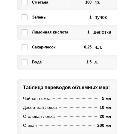
гр.
Сметана
100
пучок
Зелень
1
щепотка
Лимонная кислота
1
ч.л.
Сахар-песок
0.25
л.
Вода
1.5
Таблица переводов
объемных мер:
Чайная ложка
5 мл
Десертная ложка
10 мл
Столовая ложка
20 мл
Стакан
200 мл