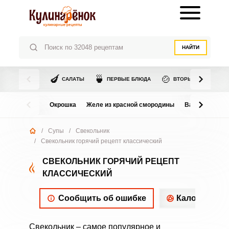
НАЙТИ
🍆
🍵
🍲
САЛАТЫ
ПЕРВЫЕ БЛЮДА
ВТОРЫЕ БЛЮДА
Окрошка
Желе из красной смородины
Варенье из в
/
Супы
/
Свекольник
/
Свекольник горячий рецепт классический
СВЕКОЛЬНИК ГОРЯЧИЙ РЕЦЕПТ
КЛАССИЧЕСКИЙ
Сообщить об ошибке
Калорийнос
Свекольник – самое популярное и