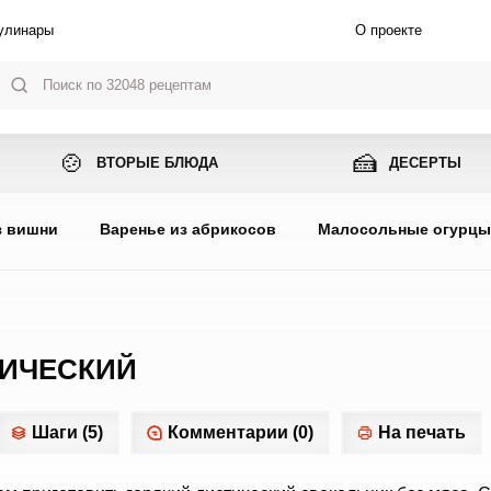
улинары
О проекте
🍲
🍰
ВТОРЫЕ БЛЮДА
ДЕСЕРТЫ
з вишни
Варенье из абрикосов
Малосольные огурц
ТИЧЕСКИЙ
Шаги (5)
Комментарии (0)
На печать