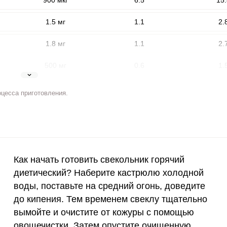
900 мкг
6.5
15.
1.5 мг
1.1
2.
1.8 мг
1.1
2.
500 мг
0.6
1.
5 мг
1.6
3.
оцесса приготовления.
2 мг
1.9
4.
ВХОД НА САЙТ
РЕГИСТРАЦИЯ
400 мкг
11.3
27.
е
Войдите
3 мкг
0
0
с помощью социальных сетей:
Как начать готовить свекольник горячий
диетический? Наберите кастрюлю холодной
90 мкг
3.4
8.
воды, поставьте на средний огонь, доведите
10 мкг
0
0
или
до кипения. Тем временем свеклу тщательно
вымойте и очистите от кожуры с помощью
15 мг
0.3
0.
овощечистки. Затем опустите очищенную