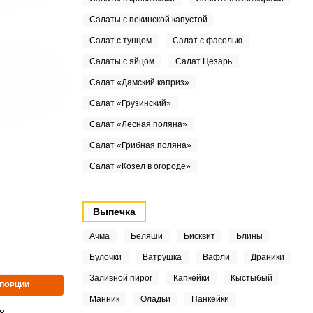
Салаты с пекинской капустой
Салат с тунцом
Салат с фасолью
Салаты с яйцом
Салат Цезарь
Салат «Дамский каприз»
Салат «Грузинский»
Салат «Лесная поляна»
Салат «Грибная поляна»
Салат «Козел в огороде»
Выпечка
Ачма
Беляши
Бисквит
Блины
Булочки
Ватрушка
Вафли
Драники
Заливной пирог
Капкейки
Кыстыбый
 ПОРЦИИ
Манник
Оладьи
Панкейки