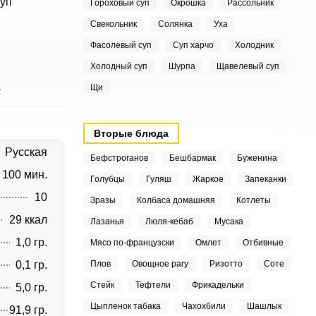
Суп
Гороховый суп
Окрошка
Рассольник
Свекольник
Солянка
Уха
Фасолевый суп
Суп харчо
Холодник
Холодный суп
Шурпа
Щавелевый суп
а
Щи
Вторые блюда
Русская
Бефстроганов
Бешбармак
Буженина
100 мин.
Голубцы
Гуляш
Жаркое
Запеканки
10
Зразы
Колбаса домашняя
Котлеты
29 ккал
Лазанья
Люля-кебаб
Мусака
1,0 гр.
Мясо по-французски
Омлет
Отбивные
0,1 гр.
Плов
Овощное рагу
Ризотто
Соте
Стейк
Тефтели
Фрикадельки
5,0 гр.
Цыпленок табака
Чахохбили
Шашлык
91,9 гр.