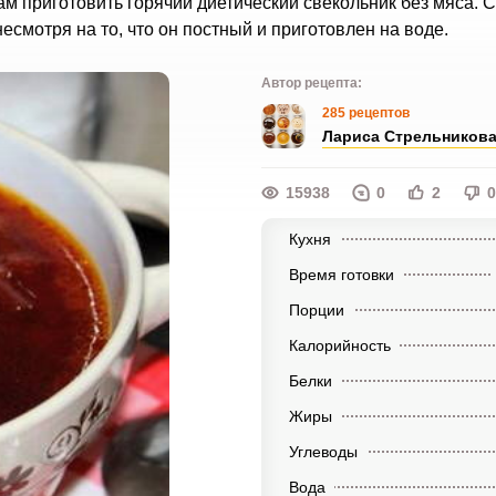
м приготовить горячий диетический свекольник без мяса. 
смотря на то, что он постный и приготовлен на воде.
Автор рецепта:
285 рецептов
Лариса Стрельников
15938
0
2
0
Кухня
Время готовки
Порции
Калорийность
Белки
Жиры
Углеводы
Вода