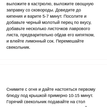
выложите в кастрюлю, выложите овощную
4000 мкг
1.1
2.
заправку со сковороды. Доведите до
кипения и варите 5-7 минут. Посолите и
50 мкг
0.3
0.
добавьте черный молотый перец по вкусу,
добавьте несколько листочков лаврового
12 мг
1.6
3.
листа, предварительно обдав его кипятком,
1200 мкг
1.3
3.
и влейте лимонный сок. Перемешайте
свекольник.
20 мкг
14.4
35.
70 мкг
1.8
4.
Снимите с огня и дайте настояться первому
блюду под крышкой примерно 10-15 минут.
Горячий свекольник подавайте на стол