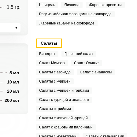
Шницель
Яичница
Жареные креветки
1,5 гр.
Рагу из кабачков с овощами на сковороде
Жареные кабачки на сковороде
Салаты
Винегрет
Греческий салат
Салат Мимоза
Салат Оливье
Салаты с авокадо
Салат с ананасом
5 мл
Салаты с курицей
10 мл
Салаты с курицей и грибами
20 мл
Салат с курицей и ананасом
200 мл
Салаты с грибами
Салаты с копченой курицей
Салат с крабовыми палочками
Салаты с креветками
Салаты с кальмарами