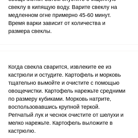
свеклу в кипящую воду. Варите свеклу на
50 мг
0.1
0.
медленном огне примерно 45-60 минут.
120 мкг
0.4
1
Время варки зависит от количества и
Запомнить меня
размера свеклы.
20 мг
1
2.
тесь с
Правилами сайта
,
ВХОД
олитикой обработки
2500 мг
5.9
14.
ельским соглашением
ЕЩЕ НЕ ЗАРЕГИСТРИРОВАННЫ?
1000 мг
1.1
2.
Когда свекла сварится, извлеките ее из
Забыли пароль?
30 мг
3.2
7.
кастрюли и остудите. Картофель и морковь
екольник горячий диетический? Наберите кастрюлю х
тщательно вымойте и очистите с помощью
дите до кипения. Тем временем свеклу тщательно вым
400 мг
2.9
7.
овощечистки. Картофель нарежьте средними
чистки. Затем опустите очищенную свеклу в кипящу
по размеру кубиками. Морковь натрите,
1300 мг
2.6
6.
ерно 45-60 минут. Время варки зависит от количеств
воспользовавшись крупной теркой.
500 мг
2
4.
Репчатый лук и чеснок очистите от шелухи и
мелко нарежьте. Картофель выложите в
800 мг
2.6
6.
кастрюлю.