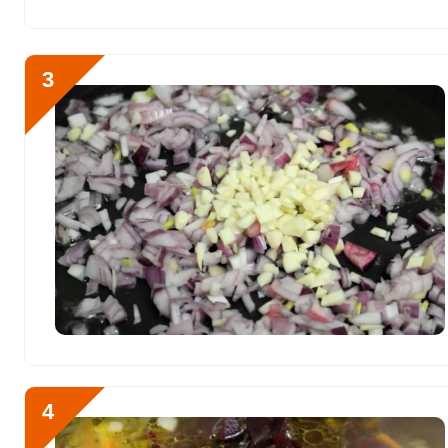
Хлор
85.8 мг
Алюминий
639.5 мкг
3
Железо
9.5 мг
Йод
6.9 мкг
Кобальт
7.1 мкг
Литий
7.3 мкг
Марганец
3.7 мкг
Медь
974.2 мкг
Никель
7.5 мкг
Рубидий
494 мкг
4
Селен
8.3 мкг