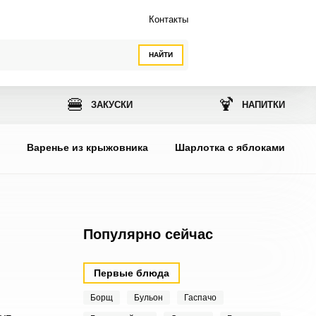
Контакты
НАЙТИ
🍔
🍹
ЗАКУСКИ
НАПИТКИ
ы
Варенье из крыжовника
Шарлотка с яблоками
Популярно сейчас
Первые блюда
Борщ
Бульон
Гаспачо