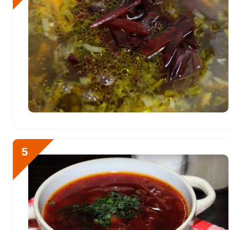
Фтор
1072.5 мкг
Хром
4.2 мкг
Цинк
4.7 мг
Бор
392.5 мкг
Ванадий
70.5 мкг
Молибден
30.3 мкг
5