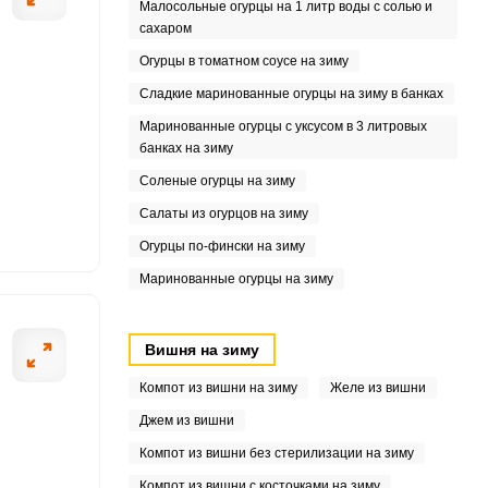
Малосольные огурцы на 1 литр воды с солью и
сахаром
7
Огурцы в томатном соусе на зиму
8
Сладкие маринованные огурцы на зиму в банках
Маринованные огурцы с уксусом в 3 литровых
9
банках на зиму
3
Соленые огурцы на зиму
Салаты из огурцов на зиму
3
Огурцы по-фински на зиму
3
Маринованные огурцы на зиму
Вишня на зиму
Компот из вишни на зиму
Желе из вишни
Джем из вишни
Компот из вишни без стерилизации на зиму
Компот из вишни с косточками на зиму