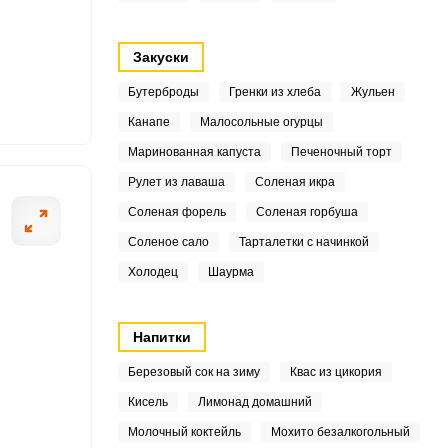
3
Закуски
Бутерброды
Гренки из хлеба
Жульен
4
Канапе
Малосольные огурцы
ОТПРАВИТЬ СООБЩЕНИЕ
Маринованная капуста
Печеночный торт
5
Рулет из лаваша
Соленая икра
7
Соленая форель
Соленая горбуша
7
Соленое сало
Тарталетки с начинкой
олодной воды, поставьте
Когда свекла св
Холодец
Шаурма
ойте и очистите от
вымойте и очист
1
ю воду. Варите свеклу
Морковь натрите
2
а и размера свеклы.
мелко нарежьте
Напитки
9
Березовый сок на зиму
Квас из цикория
Кисель
Лимонад домашний
3
Молочный коктейль
Мохито безалкогольный