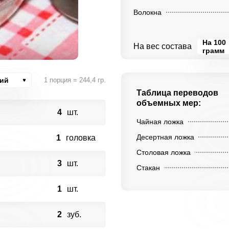
Волокна
На 100
На вес состава
грамм
ций
1 порция = 244,4 гр.
Таблица переводов
объемных мер:
4
шт.
Чайная ложка
Десертная ложка
1
головка
Столовая ложка
3
шт.
Стакан
1
шт.
2
зуб.