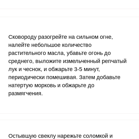
2300 мг
0.2
0.
30 мкг
87.2
213
18 мг
2.2
5.
Сковороду разогрейте на сильном огне,
150 мкг
0.2
0.
налейте небольшое количество
растительного масла, убавьте огонь до
10 мкг
2.9
7.
среднего, выложите измельченный репчатый
лук и чеснок, и обжарьте 3-5 минут,
70 мкг
0.4
1
периодически помешивая. Затем добавьте
2 мкг
7.6
18.
натертую морковь и обжарьте до
размягчения.
1000 мкг
4
9.
200 мкг
0.2
0.
200 мкг
10.1
24.
Остывшую свеклу нарежьте соломкой и
55 мкг
0.6
1.