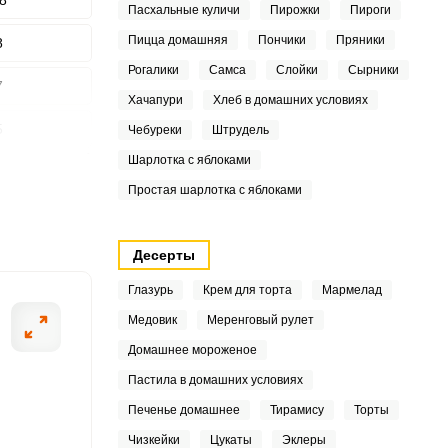
8
Пасхальные куличи
Пирожки
Пироги
Пицца домашняя
Пончики
Пряники
8
Рогалики
Самса
Слойки
Сырники
7
ШАГ
Хачапури
Хлеб в домашних условиях
2 ИЗ 5
5
Чебуреки
Штрудель
Шарлотка с яблоками
8
Простая шарлотка с яблоками
6
Десерты
7
Глазурь
Крем для торта
Мармелад
Медовик
Меренговый рулет
3
Домашнее мороженое
Пастила в домашних условиях
Печенье домашнее
Тирамису
Торты
6
Чизкейки
Цукаты
Эклеры