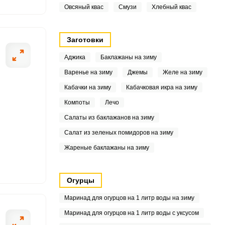
4
Овсяный квас
Смузи
Хлебный квас
.2
Заготовки
3
Аджика
Баклажаны на зиму
5
Варенье на зиму
Джемы
Желе на зиму
Кабачки на зиму
Кабачковая икра на зиму
1
Компоты
Лечо
Салаты из баклажанов на зиму
6
Салат из зеленых помидоров на зиму
Жареные баклажаны на зиму
7
4
Огурцы
7
Маринад для огурцов на 1 литр воды на зиму
Маринад для огурцов на 1 литр воды с уксусом
5