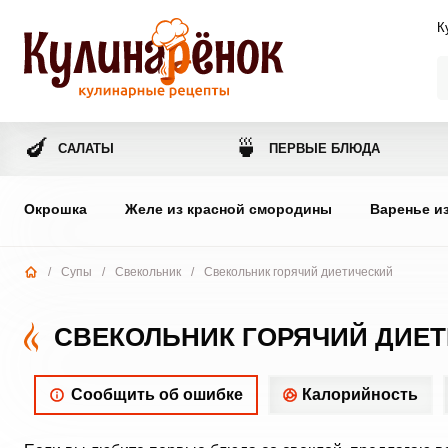
К
🍆
🍵
САЛАТЫ
ПЕРВЫЕ БЛЮДА
Окрошка
Желе из красной смородины
Варенье и
/
Супы
/
Свекольник
/
Свекольник горячий диетический
СВЕКОЛЬНИК ГОРЯЧИЙ ДИЕ
Сообщить об ошибке
Калорийность