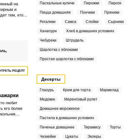
Пасхальные куличи
Пирожки
Пироги
ленный на
жирным и
Пицца домашняя
Пончики
Пряники
дет тем, кто
пы.
Рогалики
Самса
Слойки
Сырники
Хачапури
Хлеб в домашних условиях
Чебуреки
Штрудель
Шарлотка с яблоками
оль,
Простая шарлотка с яблоками
ТРЕТЬ РЕЦЕПТ
Десерты
Глазурь
Крем для торта
Мармелад
зажарки
Медовик
Меренговый рулет
кто любит
ь его более
Домашнее мороженое
екольник
Пастила в домашних условиях
 и жира,
ез мясного
Печенье домашнее
Тирамису
Торты
ческой
 говядине.
Чизкейки
Цукаты
Эклеры