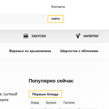
Контакты
НАЙТИ
🍔
🍹
ЗАКУСКИ
НАПИТКИ
ы
Варенье из крыжовника
Шарлотка с яблоками
Популярно сейчас
м, сытный
Первые блюда
лните
Борщ
Бульон
Гаспачо