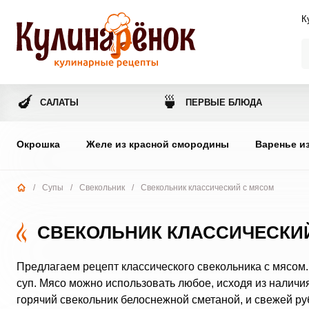
К
🍆
🍵
САЛАТЫ
ПЕРВЫЕ БЛЮДА
Окрошка
Желе из красной смородины
Варенье и
/
Супы
/
Свекольник
/
Свекольник классический с мясом
СВЕКОЛЬНИК КЛАССИЧЕСКИ
Предлагаем рецепт классического свекольника с мясо
суп. Мясо можно использовать любое, исходя из наличи
горячий свекольник белоснежной сметаной, и свежей ру