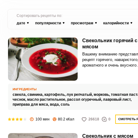
Сортировать рецепты по:
дате
популярности
просмотрам
калорийности
Свекольник горячий с
мясом
Вашему вниманию представл
рецепт горячего, наваристого
ароматного и очень вкусного
горячего свекольник с мясом
суп согреет в холодную пого
насытит организм и подарит
хорошее настроение! Горячий
ИНГРЕДИЕНТЫ
свекольник с мясом – потря
свекла,
свинина,
картофель,
лук репчатый,
морковь,
томатная паст
кушанье для все семьи.
чеснок,
масло растительное,
рассол огуречный,
лавровый лист,
приправа для мяса,
вода,
соль
100 мин
80.2 кКал
26618
0
СМОТРЕТЬ 
Свекольник с мясом