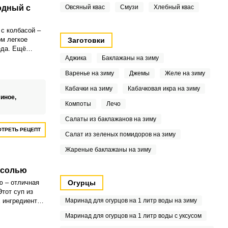
одный с
Овсяный квас
Смузи
Хлебный квас
с колбасой –
ом легкое
Заготовки
еда. Ещё
ой суп с
Аджика
Баклажаны на зиму
Варенье на зиму
Джемы
Желе на зиму
Кабачки на зиму
Кабачковая икра на зиму
линое,
Компоты
Лечо
Салаты из баклажанов на зиму
ТРЕТЬ РЕЦЕПТ
Салат из зеленых помидоров на зиму
Жареные баклажаны на зиму
асолью
ю – отличная
Огурцы
тот суп из
 ингредиентов
Маринад для огурцов на 1 литр воды на зиму
овольно
Маринад для огурцов на 1 литр воды с уксусом
берет много