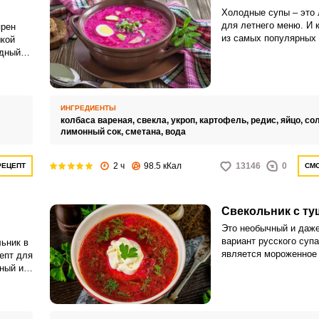
Холодные супы – это
для летнего меню. И 
ярен
из самых популярных 
шкой
остается свекольник.
дный
ого
ИНГРЕДИЕНТЫ
колбаса вареная,
свекла,
укроп,
картофель,
редис,
яйцо,
со
лимонный сок,
сметана,
вода
2 ч
98.5 кКал
13146
0
РЕЦЕПТ
СМО
Свекольник с ту
Это необычный и даж
вариант русского суп
ьник в
является мороженное 
епт для
свекольного отвара, к
ный и
придаст блюду шик и и
чно