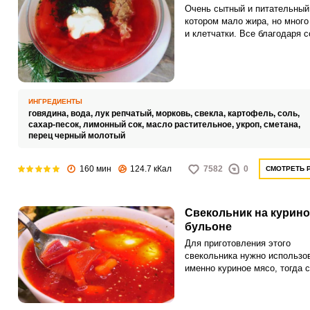
Очень сытный и питательный 
котором мало жира, но много
и клетчатки. Все благодаря с
овощи и говядина.
ИНГРЕДИЕНТЫ
говядина,
вода,
лук репчатый,
морковь,
свекла,
картофель,
соль,
сахар-песок,
лимонный сок,
масло растительное,
укроп,
сметана,
перец черный молотый
160 мин
124.7 кКал
7582
0
СМОТРЕТЬ 
Свекольник на курин
бульоне
Для приготовления этого
свекольника нужно использо
именно куриное мясо, тогда 
получается не таким жирным
Курятину можно снять с кост
добавить в суп кусочками.