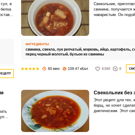
суп, в
Свекольник, приготов
 белка
свинине, получается 
оставу:
наваристым. Он подой
не любит холодные су
ИНГРЕДИЕНТЫ
свинина,
свекла,
лук репчатый,
морковь,
яйцо,
картофель,
с
перец черный молотый,
бульон из свинины
60 мин
109.47 кКал
6380
0
СМО
ВХОД НА САЙТ
РЕГИСТРАЦИЯ
РЕЦЕПТ
Войдите
ом
Свекольник без 
с помощью социальных сетей:
Этот рецепт для тех, 
борщ, но хочет сделат
диетическим. Этот св
вать
готовится без зажарки
суп
или
можете сварить его б
.
бульона или на диети
и и
нежирной курице либо