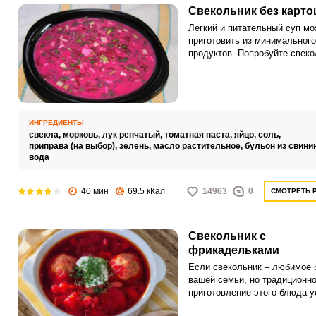
Свекольник без карто
Легкий и питательный суп м
приготовить из минимального
продуктов. Попробуйте свеко
без картошки для вашего сем
обеда.
ИНГРЕДИЕНТЫ
свекла,
морковь,
лук репчатый,
томатная паста,
яйцо,
соль,
приправа (на выбор),
зелень,
масло растительное,
бульон из свини
вода
40 мин
69.5 кКал
14963
0
СМОТРЕТЬ 
Свекольник с
фрикадельками
Если свекольник – любимое
вашей семьи, но традиционн
приготовление этого блюда у
приесться, попробуйте сдела