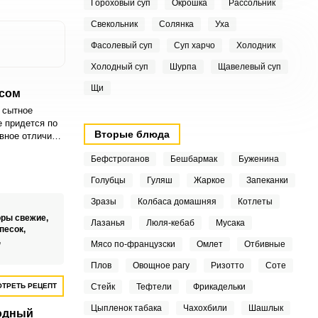
Гороховый суп
Окрошка
Рассольник
Свекольник
Солянка
Уха
Фасолевый суп
Суп харчо
Холодник
Холодный суп
Шурпа
Щавелевый суп
Щи
ясом
 сытное
е придется по
Вторые блюда
авное отличие
а в том, что
Бефстроганов
Бешбармак
Буженина
т
ы.
Голубцы
Гуляш
Жаркое
Запеканки
Зразы
Колбаса домашняя
Котлеты
ры свежие,
Лазанья
Люля-кебаб
Мусака
песок,
,
Мясо по-французски
Омлет
Отбивные
Плов
Овощное рагу
Ризотто
Соте
ТРЕТЬ РЕЦЕПТ
Стейк
Тефтели
Фрикадельки
Цыпленок табака
Чахохбили
Шашлык
одный