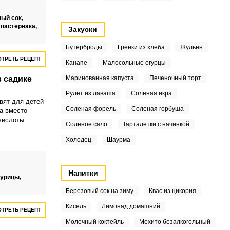
ный сок,
 пастернака,
Закуски
Бутерброды
Гренки из хлеба
Жульен
ТРЕТЬ РЕЦЕПТ
Канапе
Малосольные огурцы
в садике
Маринованная капуста
Печеночный торт
Рулет из лаваша
Соленая икра
вят для детей
Соленая форель
Соленая горбуша
да вместо
кислоты
Соленое сало
Тарталетки с начинкой
скорбиновой
т цвет супа и
Холодец
Шаурма
ном С.
Напитки
курицы,
Березовый сок на зиму
Квас из цикория
Кисель
Лимонад домашний
ТРЕТЬ РЕЦЕПТ
Молочный коктейль
Мохито безалкогольный