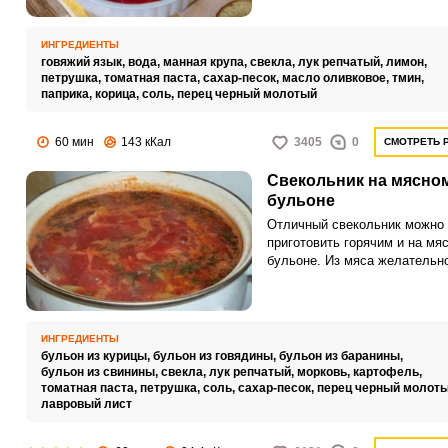
свекольник с фрикадельками
суп заиграет для ваших дом
новыми красками и вкусовым
ИНГРЕДИЕНТЫ
характеристиками.
говяжий язык,
вода,
манная крупа,
свекла,
лук репчатый,
лимон,
петрушка,
томатная паста,
сахар-песок,
масло оливковое,
тмин,
паприка,
корица,
соль,
перец черный молотый
60 мин
143 кКал
3405
0
СМОТРЕТЬ 
Свекольник на мясно
бульоне
Отличный свекольник можно
приготовить горячим и на мя
бульоне. Из мяса желательно
нежирную говядину.
ИНГРЕДИЕНТЫ
бульон из курицы,
бульон из говядины,
бульон из баранины,
бульон из свинины,
свекла,
лук репчатый,
морковь,
картофель,
томатная паста,
петрушка,
соль,
сахар-песок,
перец черный молот
лавровый лист