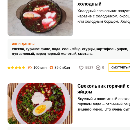
холодный
Холодный свекольник попул
наравне с холодником, окро
или холодным борщом. Холо
суп широко распространен на
территории бывшего Советск
Союза.
ИНГРЕДИЕНТЫ
свекла,
куриное филе,
вода,
соль,
яйцо,
огурцы,
картофель,
укроп,
лук зеленый,
перец черный молотый,
сметана
100 мин
89.6 кКал
5527
0
СМОТРЕТЬ 
Свекольник горячий с
яйцом
Вкусный и аппетитный свекол
горячем виде – отличный рец
зимнего меню. Это очень сыт
насыщенный суп, который то
понравиться всей семье!