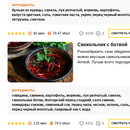
ИНГРЕДИЕНТЫ
бульон из курицы,
свекла,
лук репчатый,
морковь,
картофель,
капуста цветная,
соль,
томатная паста,
укроп,
перец черный молот
петрушка,
сметана
80 мин
79.47 кКал
8105
0
СМОТРЕТЬ 
Свекольник с ботвой
Разнообразить свое обеденн
можно вкусным свекольником
ботвой. Лучше всего подходи
молодая свекла с небольши
зелеными ростками.
ИНГРЕДИЕНТЫ
говядина,
свинина,
картофель,
морковь,
лук репчатый,
свекла,
свекольная ботва,
болгарский перец сладкий,
сало свиное,
помидоры свежие,
лимонный сок,
перец чили,
чеснок,
зелень,
соль
перец черный молотый,
лавровый лист,
вода
120 мин
79.5 кКал
6411
0
СМОТРЕТЬ 