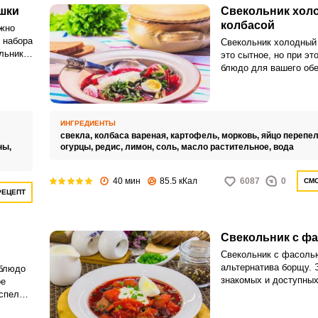
шки
Свекольник хол
колбасой
ожно
 набора
Свекольник холодный 
льник
это сытное, но при эт
ейного
блюдо для вашего об
проще приготовить так
вареной колбасой.
ИНГРЕДИЕНТЫ
свекла,
колбаса вареная,
картофель,
морковь,
яйцо перепе
ны,
огурцы,
редис,
лимон,
соль,
масло растительное,
вода
40 мин
85.5 кКал
6087
0
СМО
РЕЦЕПТ
Свекольник с ф
Свекольник с фасоль
альтернатива борщу. Э
 блюдо
знакомых и доступных
ое
готовится просто и д
спело
быстро, поэтому не за
ть