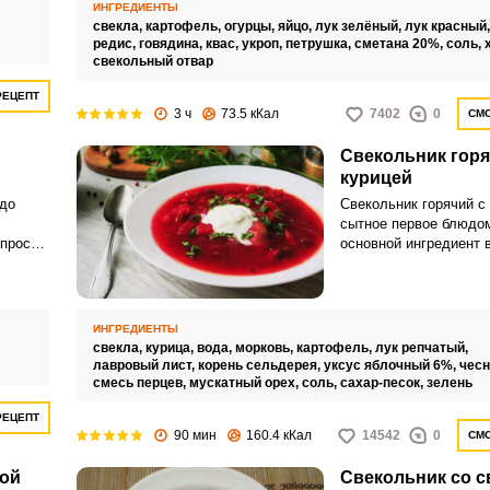
ИНГРЕДИЕНТЫ
свекла,
картофель,
огурцы,
яйцо,
лук зелёный,
лук красный
редис,
говядина,
квас,
укроп,
петрушка,
сметана 20%,
соль,
свекольный отвар
РЕЦЕПТ
3 ч
73.5 кКал
7402
0
СМО
Свекольник горя
курицей
до
Свекольник горячий с 
сытное первое блюдом
 просят
основной ингредиент 
уп
ИНГРЕДИЕНТЫ
свекла,
курица,
вода,
морковь,
картофель,
лук репчатый,
лавровый лист,
корень сельдерея,
уксус яблочный 6%,
чесн
смесь перцев,
мускатный орех,
соль,
сахар-песок,
зелень
РЕЦЕПТ
90 мин
160.4 кКал
14542
0
СМО
ной
Свекольник со 