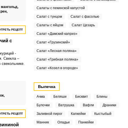
,
мангольд,
Салаты с пекинской капустой
хрен,
Салат с тунцом
Салат с фасолью
Салаты с яйцом
Салат Цезарь
ТРЕТЬ РЕЦЕПТ
Салат «Дамский каприз»
чий с
Салат «Грузинский»
Салат «Лесная поляна»
курицей -
. Свекла –
Салат «Грибная поляна»
в свекольнике.
Салат «Козел в огороде»
Выпечка
ок,
Ачма
Беляши
Бисквит
Блины
Булочки
Ватрушка
Вафли
Драники
Заливной пирог
Капкейки
Кыстыбый
ТРЕТЬ РЕЦЕПТ
Манник
Оладьи
Панкейки
свининой