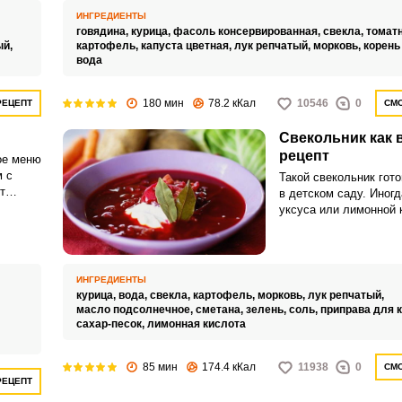
ИНГРЕДИЕНТЫ
говядина,
курица,
фасоль консервированная,
свекла,
томат
ый,
картофель,
капуста цветная,
лук репчатый,
морковь,
корень
вода
Запомнить меня
180 мин
78.2 кКал
10546
0
РЕЦЕПТ
СМО
ВХОД
Свекольник как 
рецепт
ое меню
ЕЩЕ НЕ ЗАРЕГИСТРИРОВАННЫ?
 с
Такой свекольник гото
т
в детском саду. Иног
Забыли пароль?
ми
уксуса или лимонной 
добавляют немного а
кислоты, это сохраняе
обогащает его витами
ИНГРЕДИЕНТЫ
курица,
вода,
свекла,
картофель,
морковь,
лук репчатый,
масло подсолнечное,
сметана,
зелень,
соль,
приправа для 
,
сахар-песок,
лимонная кислота
85 мин
174.4 кКал
11938
0
СМО
РЕЦЕПТ