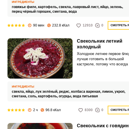
ИНГРЕДИЕНТЫ
говяжье филе,
картофель,
свекла,
лавровый лист,
яйцо,
зелень,
перец чёрный горошек,
сметана,
вода
90 мин
232.8 кКал
12910
0
СМОТРЕТЬ 
Свекольник летний
холодный
Холодное летнее первое блю
лучше готовить в большой
кастрюле, потому что всегда
добавки. Лёгкий и вкусный с
приготовит даже новичок в
кулинарном искусстве.
ИНГРЕДИЕНТЫ
свекла,
яйцо,
лук зелёный,
редис,
колбаса вареная,
лимон,
укроп,
сметана,
соль,
картофель,
огурцы,
вода питьевая
2 ч
96.8 кКал
8300
0
СМОТРЕТЬ 
Свекольник с говяди