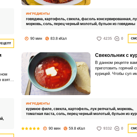
времени и сил у хозяй
. Такой
очадцев
и
ИНГРЕДИЕНТЫ
говядина,
картофель,
свекла,
фасоль консервированная,
лу
морковь,
соль,
перец черный молотый,
бульон из говядины
90 мин
83.8 кКал
4235
0
СМО
РЕЦЕПТ
м
Свекольник с ку
В данном рецепте вам
приготовить горячий с
курицей. Чтобы суп и
сном
насыщенный цвет, во
 взять
хорошую свеклу и к с
томатную пасту.
ИНГРЕДИЕНТЫ
куриное филе,
свекла,
картофель,
лук репчатый,
морковь,
томатная паста,
соль,
перец черный молотый,
бульон из ку
ый,
90 мин
59.8 кКал
9332
0
СМО