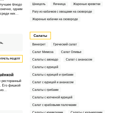
Шницель
Яичница
Жареные креветки
 лучшее блюдо
конечно, одним
Рагу из кабачков с овощами на сковороде
среди них
Жареные кабачки на сковороде
Салаты
ль,
Винегрет
Греческий салат
Салат Мимоза
Салат Оливье
ТРЕТЬ РЕЦЕПТ
Салаты с авокадо
Салат с ананасом
Салаты с курицей
шёнкой
Салаты с курицей и грибами
е ресторанный
Салат с курицей и ананасом
а. Его фишкой
из
Салаты с грибами
оторое
Салаты с копченой курицей
нтригу.
Салат с крабовыми палочками
Салаты с креветками
Салаты с кальмарами