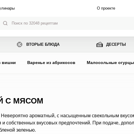
улинары
О проекте
🍲
🍰
ВТОРЫЕ БЛЮДА
ДЕСЕРТЫ
з вишни
Варенье из абрикосов
Малосольные огурц
Й С МЯСОМ
м. Невероятно ароматный, с насыщенным свекольным вкусо
я и собственных вкусовых предпочтений. При подаче, допо
бленой зеленью.