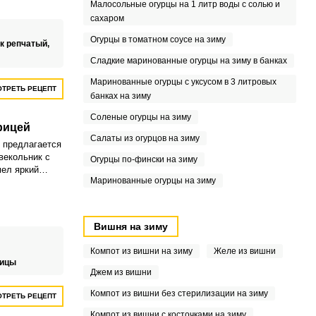
ки.
Малосольные огурцы на 1 литр воды с солью и
сахаром
Огурцы в томатном соусе на зиму
к репчатый,
Сладкие маринованные огурцы на зиму в банках
Маринованные огурцы с уксусом в 3 литровых
ТРЕТЬ РЕЦЕПТ
банках на зиму
Соленые огурцы на зиму
рицей
Салаты из огурцов на зиму
 предлагается
векольник с
Огурцы по-фински на зиму
мел яркий
Маринованные огурцы на зиму
зьмите
упу добавьте
Вишня на зиму
Компот из вишни на зиму
Желе из вишни
рицы
Джем из вишни
Компот из вишни без стерилизации на зиму
ТРЕТЬ РЕЦЕПТ
Компот из вишни с косточками на зиму