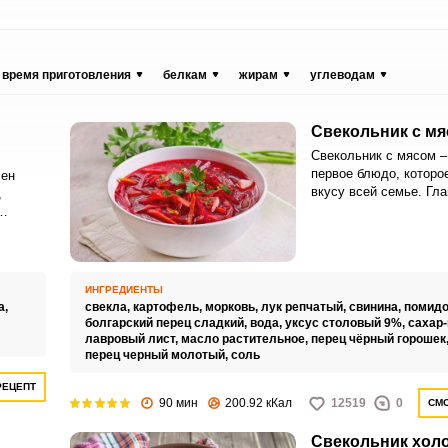
время приготовления
белкам
жирам
углеводам
Свекольник с м
Свекольник с мясом –
первое блюдо, которо
ен
вкусу всей семье. Гл
,
от классического борщ
свекольник не требуе
. Такой
использования капуст
ду,
ИНГРЕДИЕНТЫ
сающее
а,
свекла,
картофель,
морковь,
лук репчатый,
свинина,
помидо
болгарский перец сладкий,
вода,
уксус столовый 9%,
сахар-
лавровый лист,
масло растительное,
перец чёрный горошек
перец черный молотый,
соль
РЕЦЕПТ
90 мин
200.92 кКал
12519
0
СМО
Свекольник хол