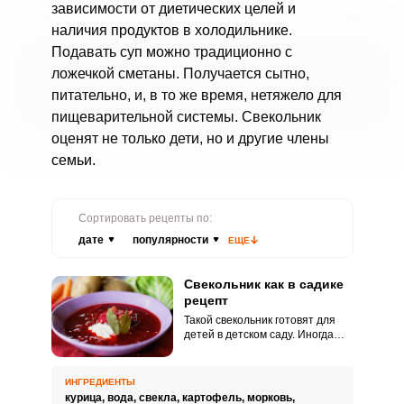
зависимости от диетических целей и
наличия продуктов в холодильнике.
Подавать суп можно традиционно с
ложечкой сметаны. Получается сытно,
питательно, и, в то же время, нетяжело для
пищеварительной системы. Свекольник
оценят не только дети, но и другие члены
семьи.
Сортировать рецепты по:
дате
популярности
ЕЩЕ
Свекольник как в садике
рецепт
Такой свекольник готовят для
детей в детском саду. Иногда
вместо уксуса или лимонной
кислоты добавляют немного
аскорбиновой кислоты, это
ИНГРЕДИЕНТЫ
сохраняет цвет супа и
курица,
вода,
свекла,
картофель,
морковь,