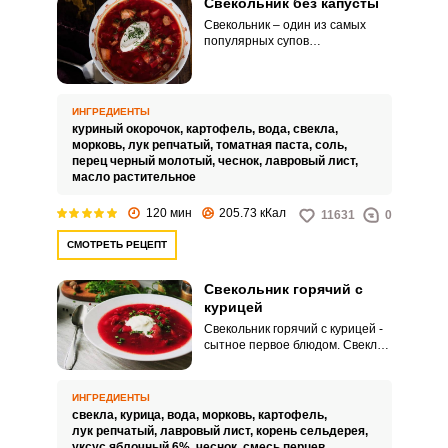
Свекольник без капусты
Свекольник – один из самых
популярных супов
восточнославянской кухни.
Сегодня почти у каждой хозяйки
есть свой любимый рецепт его
приготовления.
ИНГРЕДИЕНТЫ
куриный окорочок,
картофель,
вода,
свекла,
морковь,
лук репчатый,
томатная паста,
соль,
перец черный молотый,
чеснок,
лавровый лист,
масло растительное
120 мин
205.73 кКал
11631
0
СМОТРЕТЬ РЕЦЕПТ
Свекольник горячий с
курицей
Свекольник горячий с курицей -
сытное первое блюдом. Свекла
– основной ингредиент в
свекольнике.
ИНГРЕДИЕНТЫ
свекла,
курица,
вода,
морковь,
картофель,
лук репчатый,
лавровый лист,
корень сельдерея,
уксус яблочный 6%,
чеснок,
смесь перцев,