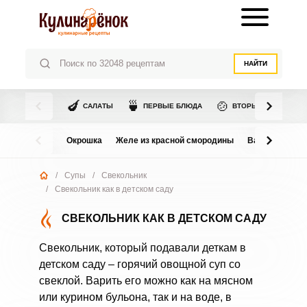
НАЙТИ
🍆
🍵
🍲
САЛАТЫ
ПЕРВЫЕ БЛЮДА
ВТОРЫЕ БЛЮДА
Окрошка
Желе из красной смородины
Варенье из в
/
Супы
/
Свекольник
/
Свекольник как в детском саду
СВЕКОЛЬНИК КАК В ДЕТСКОМ САДУ
Свекольник, который подавали деткам в
детском саду – горячий овощной суп со
свеклой. Варить его можно как на мясном
или курином бульона, так и на воде, в