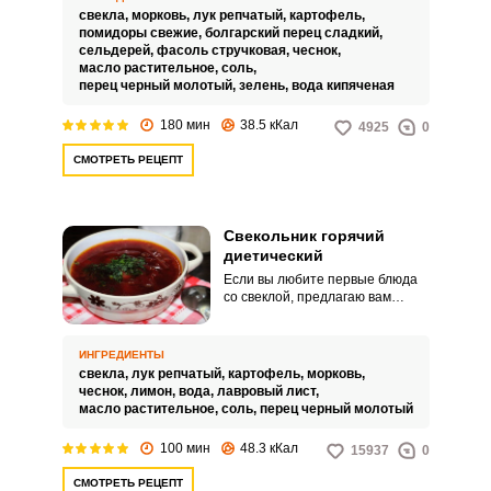
Вам предлагается для его
свекла,
морковь,
лук репчатый,
картофель,
приготовления взять две
помидоры свежие,
болгарский перец сладкий,
кастрюли: одну для зажарки, а
сельдерей,
фасоль стручковая,
чеснок,
вторую – для бульона из
масло растительное,
соль,
картофеля, стручковой фасоли,
перец черный молотый,
зелень,
вода кипяченая
перца и других овощей.
180 мин
38.5 кКал
4925
0
СМОТРЕТЬ РЕЦЕПТ
Свекольник горячий
ВХОД НА САЙТ
РЕГИСТРАЦИЯ
диетический
Если вы любите первые блюда
со свеклой, предлагаю вам
Войдите
приготовить горячий
диетический свекольник без
с помощью социальных сетей:
мяса. Суп получается
ИНГРЕДИЕНТЫ
достаточно ароматным, вкусным
свекла,
лук репчатый,
картофель,
морковь,
и сытным, несмотря на то, что
чеснок,
лимон,
вода,
лавровый лист,
он постный и приготовлен на
масло растительное,
соль,
перец черный молотый
воде.
или
100 мин
48.3 кКал
15937
0
СМОТРЕТЬ РЕЦЕПТ