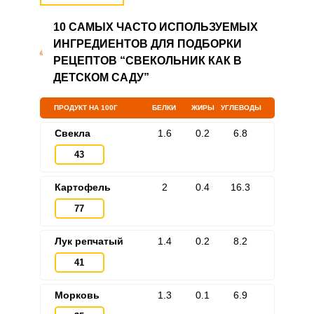
10 САМЫХ ЧАСТО ИСПОЛЬЗУЕМЫХ
ИНГРЕДИЕНТОВ ДЛЯ ПОДБОРКИ
РЕЦЕПТОВ “СВЕКОЛЬНИК КАК В
Запомнить меня
ДЕТСКОМ САДУ”
ВХОД
ПРОДУКТ НА 100Г
БЕЛКИ
ЖИРЫ
УГЛЕВОДЫ
ЕЩЕ НЕ ЗАРЕГИСТРИРОВАННЫ?
Свекла
1.6
0.2
6.8
43
Забыли пароль?
Картофель
2
0.4
16.3
77
Лук репчатый
1.4
0.2
8.2
41
Морковь
1.3
0.1
6.9