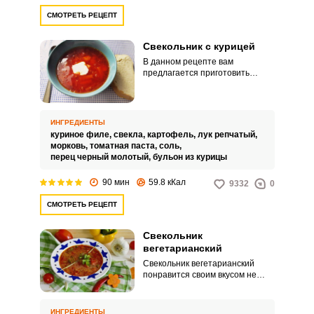
СМОТРЕТЬ РЕЦЕПТ
Свекольник с курицей
В данном рецепте вам
предлагается приготовить
горячий свекольник с курицей.
Чтобы суп имел яркий
насыщенный цвет, возьмите
хорошую свеклу и к супу
ИНГРЕДИЕНТЫ
добавьте томатную пасту.
куриное филе,
свекла,
картофель,
лук репчатый,
морковь,
томатная паста,
соль,
перец черный молотый,
бульон из курицы
90 мин
59.8 кКал
9332
0
СМОТРЕТЬ РЕЦЕПТ
Свекольник
вегетарианский
Свекольник вегетарианский
понравится своим вкусом не
только вегетарианцам, но и
людям, соблюдающим посты, и
тем, кто придерживается ПП.
ИНГРЕДИЕНТЫ