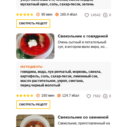
мускатный орех,
соль,
сахар-песок,
зелень
90 мин
160.4 кКал
14542
0
СМОТРЕТЬ РЕЦЕПТ
Свекольник с говядиной
Очень сытный и питательный
суп, в котором мало жира, но
много белка и клетчатки. Все
благодаря составу: овощи и
говядина.
ИНГРЕДИЕНТЫ
говядина,
вода,
лук репчатый,
морковь,
свекла,
картофель,
соль,
сахар-песок,
лимонный сок,
масло растительное,
укроп,
сметана,
перец черный молотый
160 мин
124.7 кКал
7582
0
СМОТРЕТЬ РЕЦЕПТ
Свекольник со свининой
Свекольник, приготовленный на