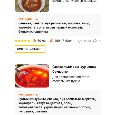
свинине, получается жирным и
наваристым. Он подойдет тем,
кто не любит холодные супы.
ИНГРЕДИЕНТЫ
свинина,
свекла,
лук репчатый,
морковь,
яйцо,
картофель,
соль,
перец черный молотый,
бульон из свинины
60 мин
109.47 кКал
6380
0
СМОТРЕТЬ РЕЦЕПТ
Свекольник на курином
бульоне
Для приготовления этого
свекольника нужно
использовать именно куриное
мясо, тогда суп получается не
таким жирным. Курятину можно
ИНГРЕДИЕНТЫ
снять с кости и добавить в суп
бульон из курицы,
свекла,
лук репчатый,
морковь,
кусочками.
картофель,
капуста цветная,
соль,
томатная паста,
укроп,
перец черный молотый,
петрушка,
сметана