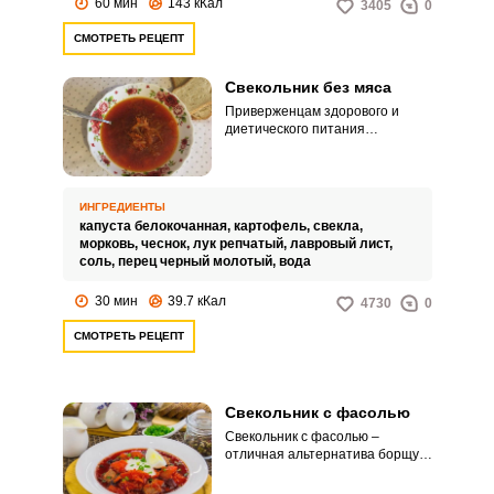
60 мин
143 кКал
3405
0
СМОТРЕТЬ РЕЦЕПТ
Свекольник без мяса
Приверженцам здорового и
диетического питания
обязательно придется по вкусу
свекольник без мяса. Суп по
этому рецепту получается
низкокалорийным и при этом
ИНГРЕДИЕНТЫ
питательным и насыщающим.
капуста белокочанная,
картофель,
свекла,
морковь,
чеснок,
лук репчатый,
лавровый лист,
соль,
перец черный молотый,
вода
30 мин
39.7 кКал
4730
0
СМОТРЕТЬ РЕЦЕПТ
Свекольник с фасолью
Свекольник с фасолью –
отличная альтернатива борщу.
Этот суп из знакомых и
доступных ингредиентов