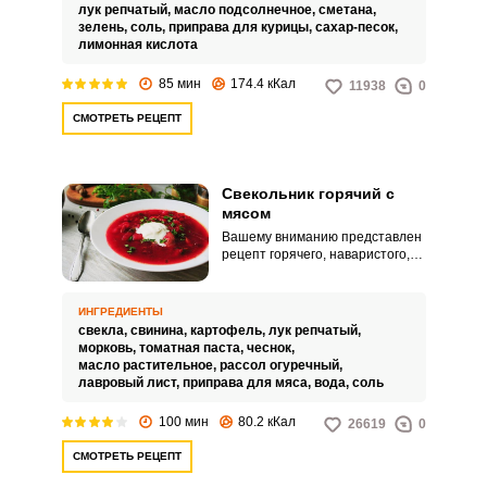
обогащает его витамином С.
лук репчатый,
масло подсолнечное,
сметана,
зелень,
соль,
приправа для курицы,
сахар-песок,
лимонная кислота
85 мин
174.4 кКал
11938
0
СМОТРЕТЬ РЕЦЕПТ
Свекольник горячий с
мясом
Вашему вниманию представлен
рецепт горячего, наваристого,
ароматного и очень вкусного
горячего свекольник с мясом.
Такой суп согреет в холодную
ИНГРЕДИЕНТЫ
погоду, насытит организм и
свекла,
свинина,
картофель,
лук репчатый,
подарит хорошее настроение!
морковь,
томатная паста,
чеснок,
Горячий свекольник с мясом –
масло растительное,
рассол огуречный,
потрясающее кушанье для все
лавровый лист,
приправа для мяса,
вода,
соль
семьи.
100 мин
80.2 кКал
26619
0
СМОТРЕТЬ РЕЦЕПТ