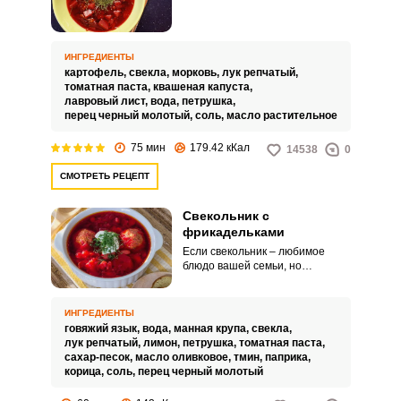
и ароматного свекольника. Я
хочу предложить не совсем
обычный рецепт свекольника с
квашеной капустой.
ИНГРЕДИЕНТЫ
картофель,
свекла,
морковь,
лук репчатый,
томатная паста,
квашеная капуста,
лавровый лист,
вода,
петрушка,
перец черный молотый,
соль,
масло растительное
75 мин
179.42 кКал
14538
0
СМОТРЕТЬ РЕЦЕПТ
Свекольник с
фрикадельками
Если свекольник – любимое
блюдо вашей семьи, но
традиционное приготовление
этого блюда успело приесться,
попробуйте сделать свекольник
ИНГРЕДИЕНТЫ
с фрикадельками. Такой суп
говяжий язык,
вода,
манная крупа,
свекла,
заиграет для ваших домочадцев
лук репчатый,
лимон,
петрушка,
томатная паста,
новыми красками и вкусовыми
сахар-песок,
масло оливковое,
тмин,
паприка,
характеристиками.
корица,
соль,
перец черный молотый