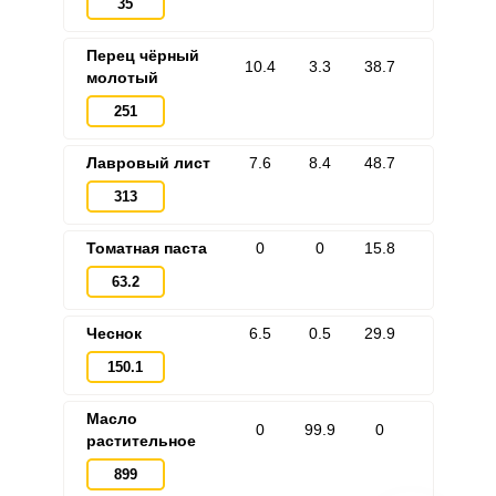
35
Перец чёрный
10.4
3.3
38.7
молотый
251
Лавровый лист
7.6
8.4
48.7
313
Томатная паста
0
0
15.8
63.2
Чеснок
6.5
0.5
29.9
150.1
Масло
0
99.9
0
растительное
899