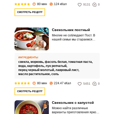
80 мин
124 кКал
9131
0
СМОТРЕТЬ РЕЦЕПТ
Свекольник постный
Многие не соблюдают Пост. В
нашей семье мы стараемся
ограничить себя в употреблении
мясных и молочных продуктов
во время Великого Поста.
ИНГРЕДИЕНТЫ
свекла,
морковь,
фасоль белая,
томатная паста,
вода,
картофель,
лук репчатый,
перец черный молотый,
лавровый лист,
масло растительное,
соль
80 мин
224.47 кКал
5451
0
СМОТРЕТЬ РЕЦЕПТ
Свекольник с капустой
Можно найти различные
варианты приготовления яркого