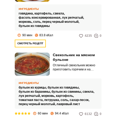
готовится просто и довольно
быстро, поэтому не заберет
ИНГРЕДИЕНТЫ
много времени и сил у хозяйки.
говядина,
картофель,
свекла,
фасоль консервированная,
лук репчатый,
морковь,
соль,
перец черный молотый,
бульон из говядины
90 мин
83.8 кКал
4235
0
СМОТРЕТЬ РЕЦЕПТ
Свекольник на мясном
бульоне
Отличный свекольник можно
приготовить горячим и на
мясном бульоне. Из мяса
желательно взять нежирную
говядину.
ИНГРЕДИЕНТЫ
бульон из курицы,
бульон из говядины,
бульон из баранины,
бульон из свинины,
свекла,
лук репчатый,
морковь,
картофель,
томатная паста,
петрушка,
соль,
сахар-песок,
перец черный молотый,
лавровый лист
60 мин
94.4 кКал
6132
0