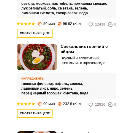
вкусный и в горячем виде. Такой
свекла,
морковь,
картофель,
помидоры свежие,
суп станет хорошим, сытным
лук репчатый,
соль,
сметана,
зелень,
обедом для всей семьи.
лимонная кислота,
сахар-песок,
вода
50 мин
96.62 кКал
12418
0
СМОТРЕТЬ РЕЦЕПТ
Свекольник горячий с
яйцом
Вкусный и аппетитный
свекольник в горячем виде –
отличный рецепт для зимнего
меню. Это очень сытный и
насыщенный суп, который точно
ИНГРЕДИЕНТЫ
понравиться всей семье!
говяжье филе,
картофель,
свекла,
лавровый лист,
яйцо,
зелень,
перец чёрный горошек,
сметана,
вода
90 мин
232.8 кКал
12910
0
СМОТРЕТЬ РЕЦЕПТ