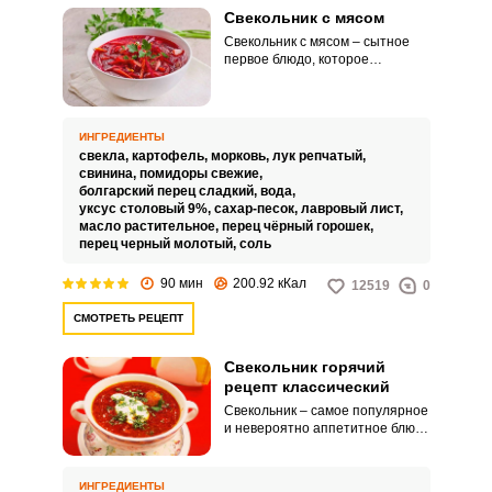
Свекольник с мясом
Свекольник с мясом – сытное
первое блюдо, которое
придется по вкусу всей семье.
Главное отличие от
классического борща в том, что
свекольник не требует
ИНГРЕДИЕНТЫ
использования капусты.
свекла,
картофель,
морковь,
лук репчатый,
свинина,
помидоры свежие,
болгарский перец сладкий,
вода,
уксус столовый 9%,
сахар-песок,
лавровый лист,
масло растительное,
перец чёрный горошек,
перец черный молотый,
соль
90 мин
200.92 кКал
12519
0
СМОТРЕТЬ РЕЦЕПТ
Свекольник горячий
рецепт классический
Свекольник – самое популярное
и невероятно аппетитное блюдо
восточнославянской кухни.
Традиционно его принято
подавать холодным, но он очень
ИНГРЕДИЕНТЫ