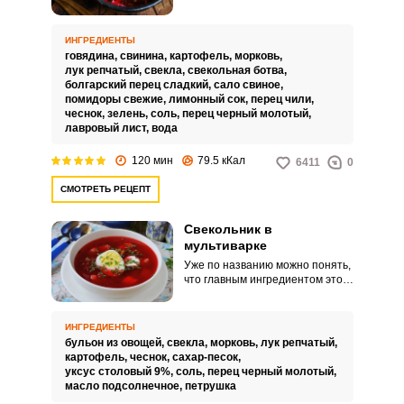
всего подходит молодая свекла
с небольшими зелеными
ростками.
ИНГРЕДИЕНТЫ
говядина,
свинина,
картофель,
морковь,
лук репчатый,
свекла,
свекольная ботва,
болгарский перец сладкий,
сало свиное,
помидоры свежие,
лимонный сок,
перец чили,
чеснок,
зелень,
соль,
перец черный молотый,
лавровый лист,
вода
120 мин
79.5 кКал
6411
0
СМОТРЕТЬ РЕЦЕПТ
Свекольник в
мультиварке
Уже по названию можно понять,
что главным ингредиентом этого
блюда является свекла. В
классическом варианте его
готовят и подают в
ИНГРЕДИЕНТЫ
охлажденном виде, однако
бульон из овощей,
свекла,
морковь,
лук репчатый,
сейчас можно найти много
картофель,
чеснок,
сахар-песок,
разнообразных рецептов этого
уксус столовый 9%,
соль,
перец черный молотый,
супа.
масло подсолнечное,
петрушка