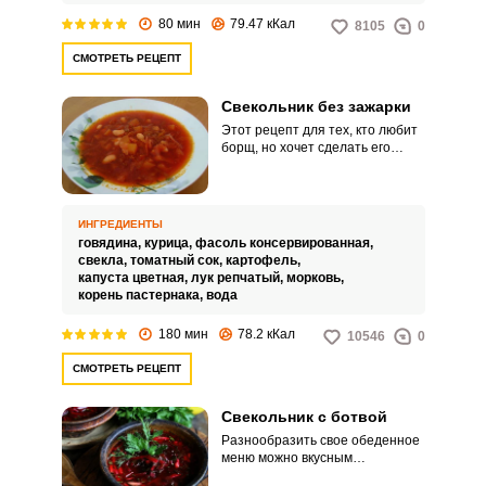
80 мин
79.47 кКал
8105
0
СМОТРЕТЬ РЕЦЕПТ
Свекольник без зажарки
Этот рецепт для тех, кто любит
борщ, но хочет сделать его
более диетическим. Этот
свекольник готовится без
зажарки и жира, можете сварить
его без мясного бульона или на
ИНГРЕДИЕНТЫ
диетической нежирной курице
говядина,
курица,
фасоль консервированная,
либо говядине.
свекла,
томатный сок,
картофель,
капуста цветная,
лук репчатый,
морковь,
корень пастернака,
вода
180 мин
78.2 кКал
10546
0
СМОТРЕТЬ РЕЦЕПТ
Свекольник с ботвой
Разнообразить свое обеденное
меню можно вкусным
свекольником с ботвой. Лучше