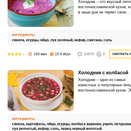
Холодник – это вкусный летн
восточнославянской кухни, к
в наши дни не теряет свою
популярность. Его название 
само за себя.
ИНГРЕДИЕНТЫ
свекла,
огурцы,
яйцо,
лук зелёный,
кефир,
сметана,
соль
160 мин
15.9 кКал
23970
0
СМОТРЕТЬ 
Холодник с колбасой
Холодник – одно из самых
известных и популярных блю
восточнославянской кухни. Э
принято готовить летом, ведь
только хорошо насыщаем, но
охлаждает в жаркую пору.
ИНГРЕДИЕНТЫ
свекла,
картофель,
яйцо,
огурцы,
колбаса вареная,
укроп,
петрушка
лук репчатый,
кефир,
соль,
перец черный молотый