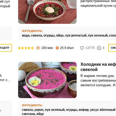
распространенных бл
ий суп
национальной кухни с
оторый
нескольких восточное
стран. А все потому, ч
говорит
готовить, оно просто
жаркой порой и это бе
ИНГРЕДИЕНТЫ
вода,
свекла,
огурцы,
яйцо,
лук репчатый,
лук зеленый,
сол
180 мин
25.9 кКал
12775
0
РЕЦЕПТ
СМО
Холодник на кеф
свеклой
д
В жаркие летние дни,
тот суп
самым востребованны
 он не
является холодник. И
 и
неудивительно – он о
помогает утолить жаж
ИНГРЕДИЕНТЫ
,
свекла,
укроп,
лук зелёный,
огурцы,
кефир,
уксус яблочный
сметана,
яйцо