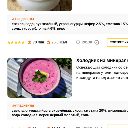
использовали молодую свекл
ботвой, которая придает хол
более насыщенный вкус и де
его консистенцию гуще.
ИНГРЕДИЕНТЫ
свекла,
вода,
лук зелёный,
укроп,
огурцы,
кефир 2.5%,
сметана 15%
соль,
уксус яблочный 6%,
яйцо
70 мин
75.8 кКал
20130
0
СМОТРЕТЬ 
Холодник на минерал
Освежающий холодник со св
на минералке утолит одновр
и жажду, и голод жарким лет
днем. Добавьте к нему отвар
молодой картошки и свежего 
получится сытнее и вкуснее.
ИНГРЕДИЕНТЫ
свекла,
огурцы,
яйцо,
лук зелёный,
укроп,
сметана 20%,
лимонный с
вода холодная,
перец черный молотый,
соль