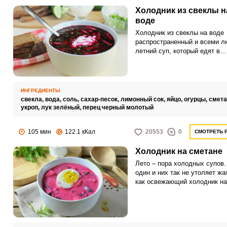
Холодник из свеклы н
воде
Холодник из свеклы на воде
распространенный и всеми 
летний суп, который едят в
охлажденном виде. Блюдо
получается ароматным с бо
количеством овощей и зелен
ИНГРЕДИЕНТЫ
свекла,
вода,
соль,
сахар-песок,
лимонный сок,
яйцо,
огурцы,
смета
укроп,
лук зелёный,
перец черный молотый
105 мин
122.1 кКал
20553
0
СМОТРЕТЬ 
Холодник на сметане
Лето – пора холодных супов.
один и них так не утоляет жа
как освежающий холодник на
сметане.