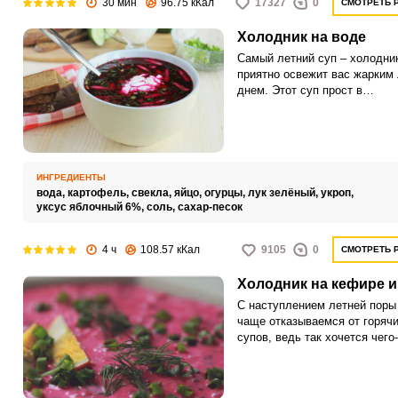
30 мин
96.75 кКал
17327
0
СМОТРЕТЬ 
Холодник на воде
Самый летний суп – холодник
приятно освежит вас жарким
днем. Этот суп прост в
приготовлении, относится к
низкокалорийным блюдам.
ИНГРЕДИЕНТЫ
вода,
картофель,
свекла,
яйцо,
огурцы,
лук зелёный,
укроп,
уксус яблочный 6%,
соль,
сахар-песок
4 ч
108.57 кКал
9105
0
СМОТРЕТЬ 
Холодник на кефире и
С наступлением летней поры
чаще отказываемся от горяч
супов, ведь так хочется чего
холодного и свежего. В таки
ситуациях настоящим спасе
может стать холодник на кеф