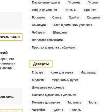
о освежает в
Пасхальные куличи
Пирожки
Пироги
Пицца домашняя
Пончики
Пряники
Рогалики
Самса
Слойки
Сырники
Хачапури
Хлеб в домашних условиях
Чебуреки
Штрудель
ТРЕТЬ РЕЦЕПТ
Шарлотка с яблоками
Простая шарлотка с яблоками
ский
арки, его
 является
Десерты
я жарких
я он обычно
Глазурь
Крем для торта
Мармелад
от остовы для
Медовик
Меренговый рулет
ыми.
Домашнее мороженое
Пастила в домашних условиях
роп,
соль,
Печенье домашнее
Тирамису
Торты
Чизкейки
Цукаты
Эклеры