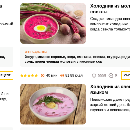
а
Холодник из мо
свеклы
Сладкая молодая све
любимый
компонент холодника.
когда свекла только-т
суп из нее получается
льшим
отменный.
и.
ИНГРЕДИЕНТЫ
на,
йогурт,
молоко коровье,
вода,
сметана,
свекла,
огурцы,
реди
соль,
перец черный молотый,
лимонный сок
40 мин
81.89 кКал
5558
0
РЕЦЕПТ
СМО
Холодник из све
языком
 И ни
жду,
Невозможно даже пре
жаркий летний день б
вкусного и освещающ
из свеклы. Он отличн
утоляет жажду, поэто
популярен именно лет