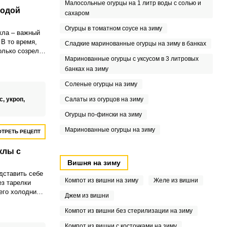
Малосольные огурцы на 1 литр воды с солью и
лодой
сахаром
Огурцы в томатном соусе на зиму
кла – важный
 В то время,
Сладкие маринованные огурцы на зиму в банках
олько созрела,
Маринованные огурцы с уксусом в 3 литровых
 просто
банках на зиму
Соленые огурцы на зиму
с,
укроп,
Салаты из огурцов на зиму
Огурцы по-фински на зиму
Маринованные огурцы на зиму
ТРЕТЬ РЕЦЕПТ
клы с
Вишня на зиму
дставить себе
Компот из вишни на зиму
Желе из вишни
ез тарелки
его холодника
Джем из вишни
о насыщает и
му он так
Компот из вишни без стерилизации на зиму
ом.
Компот из вишни с косточками на зиму