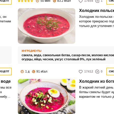
50 мин
83.2 кКал
17654
1
РЕЦЕПТ
СМО
Холодник польс
, он
Холодник по-польски 
 летним
которое прекрасно по
Запомнить меня
только для утоления г
жажды в летний зной.
вкус холодный суп с 
ВХОД
кислинкой приготовит
простого.
ЕЩЕ НЕ ЗАРЕГИСТРИРОВАННЫ?
ИНГРЕДИЕНТЫ
свекла,
вода,
свекольная ботва,
сахар-песок,
молоко кислое
Забыли пароль?
огурцы,
яйцо,
чеснок,
уксус столовый 9%,
лук зелёный
1 д
91 кКал
17412
0
РЕЦЕПТ
СМО
 воде
Холодник из бо
 мы все
В жаркий летний день
их
ботвы свеклы будет 
-нибудь
вариантом не только 
голода, но и для уто
нием
Это легкое летнее бл
ире и
приготовления не тре