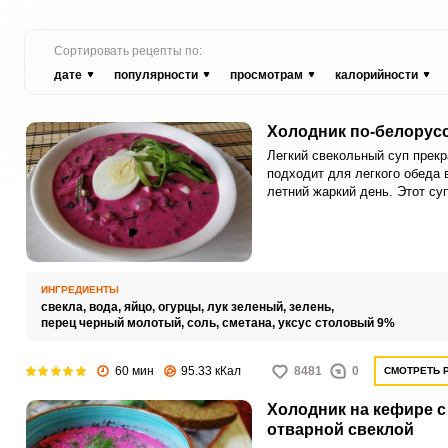
Сортировать рецепты по:
дате
популярности
просмотрам
калорийности
Холодник по-белорус
Легкий свекольный суп прекр
подходит для легкого обеда 
летний жаркий день. Этот су
готовится легко и просто,
получается очень вкусным и
ароматным.
ИНГРЕДИЕНТЫ
свекла,
вода,
яйцо,
огурцы,
лук зеленый,
зелень,
перец черный молотый,
соль,
сметана,
уксус столовый 9%
60 мин
95.33 кКал
8481
0
СМОТРЕТЬ 
Холодник на кефире с
отварной свеклой