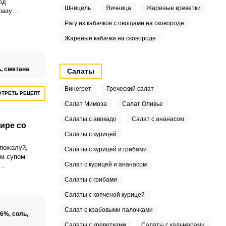
юд
Шницель
Яичница
Жареные креветки
разу
вропейских
Рагу из кабачков с овощами на сковороде
то его легко
 незаменимо
Жареные кабачки на сковороде
зумно вкусно.
ь,
сметана
Салаты
Винегрет
Греческий салат
ТРЕТЬ РЕЦЕПТ
Салат Мимоза
Салат Оливье
Салаты с авокадо
Салат с ананасом
ире со
Салаты с курицей
 пожалуй,
Салаты с курицей и грибами
м супом
Салат с курицей и ананасом
свежает и
Салаты с грибами
ду.
Салаты с копченой курицей
Салат с крабовыми палочками
 6%,
соль,
Салаты с креветками
Салаты с кальмарами