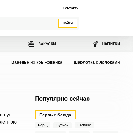
Контакты
НАЙТИ
🍔
🍹
ЗАКУСКИ
НАПИТКИ
ы
Варенье из крыжовника
Шарлотка с яблоками
Популярно сейчас
т суп
Первые блюда
 летнюю
Борщ
Бульон
Гаспачо