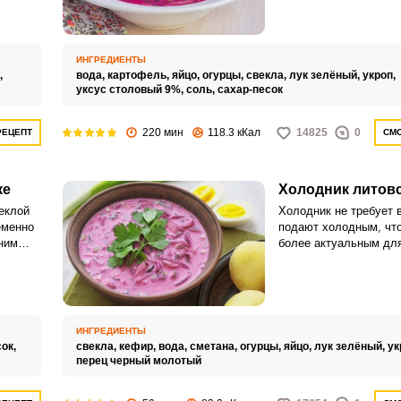
зеленью, он прекрасн
у с
летний зной.
однику
лает
ИНГРЕДИЕНТЫ
,
вода,
картофель,
яйцо,
огурцы,
свекла,
лук зелёный,
укроп,
уксус столовый 9%,
соль,
сахар-песок
220 мин
118.3 кКал
14825
0
РЕЦЕПТ
СМО
ке
Холодник литов
ВХОД НА САЙТ
РЕГИСТРАЦИЯ
еклой
Холодник не требует в
еменно
подают холодным, что
ним
более актуальным дл
Войдите
ной
летних дней. Готовитс
укропа,
одним способом, но в
с помощью социальных сетей:
супа могут быть разн
ИНГРЕДИЕНТЫ
ок,
свекла,
кефир,
вода,
сметана,
огурцы,
яйцо,
лук зелёный,
ук
или
перец черный молотый