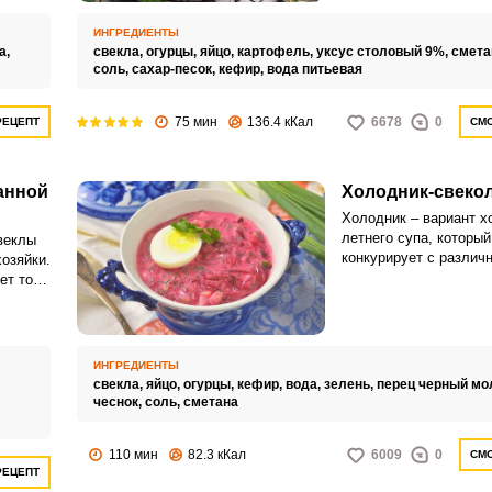
кулинарных навыков и
главное – времени. Б
ИНГРЕДИЕНТЫ
час вы сможете справ
а,
свекла,
огурцы,
яйцо,
картофель,
уксус столовый 9%,
смета
приготовлением и пор
соль,
сахар-песок,
кефир,
вода питьевая
близких холодным св
супом.
75 мин
136.4 кКал
6678
0
РЕЦЕПТ
СМО
анной
Холодник-свеко
Холодник – вариант х
летнего супа, который
веклы
конкурирует с различ
хозяйки.
окрошками. Летнее б
ет того,
получается ароматным
 и
насыщает в жаркий де
том.
ИНГРЕДИЕНТЫ
свекла,
яйцо,
огурцы,
кефир,
вода,
зелень,
перец черный мо
чеснок,
соль,
сметана
110 мин
82.3 кКал
6009
0
СМО
РЕЦЕПТ