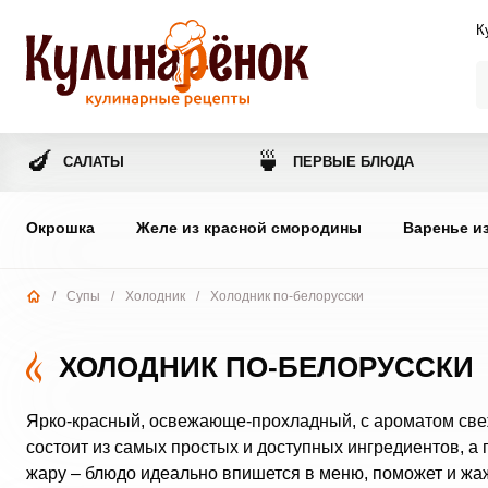
К
🍆
🍵
САЛАТЫ
ПЕРВЫЕ БЛЮДА
Окрошка
Желе из красной смородины
Варенье и
/
Супы
/
Холодник
/
Холодник по-белорусски
ХОЛОДНИК ПО-БЕЛОРУССКИ
Ярко-красный, освежающе-прохладный, с ароматом свеже
состоит из самых простых и доступных ингредиентов, а 
жару – блюдо идеально впишется в меню, поможет и жаж