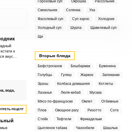
Гороховый суп
Окрошка
Рассольник
Свекольник
Солянка
Уха
Фасолевый суп
Суп харчо
Холодник
Холодный суп
Шурпа
Щавелевый суп
Щи
лодник
ладный
кстати к
Вторые блюда
ся вкус
артофеля и
Бефстроганов
Бешбармак
Буженина
Голубцы
Гуляш
Жаркое
Запеканки
Зразы
Колбаса домашняя
Котлеты
на,
вода,
Лазанья
Люля-кебаб
Мусака
Мясо по-французски
Омлет
Отбивные
ТРЕТЬ РЕЦЕПТ
Плов
Овощное рагу
Ризотто
Соте
Стейк
Тефтели
Фрикадельки
льный
амых
Цыпленок табака
Чахохбили
Шашлык