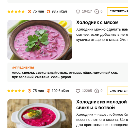
75 мин
98.7 кКал
19417
0
СМОТРЕТЬ 
Холодник с мясом
Холодник можно сделать нам
сытнее, если добавить в него
кусочки отварного мяса. Это
быть говядина или свинина,
согласно вкусу и наличию
продуктов.
ИНГРЕДИЕНТЫ
мясо,
свекла,
свекольный отвар,
огурцы,
яйцо,
лимонный сок,
лук зелёный,
сметана,
соль,
укроп
75 мин
102.6 кКал
12205
0
СМОТРЕТЬ 
Холодник из молодой
свеклы с ботвой
Холодник – наше любимое б
весенне-летнего сезона. Сег
для приготовления холодник