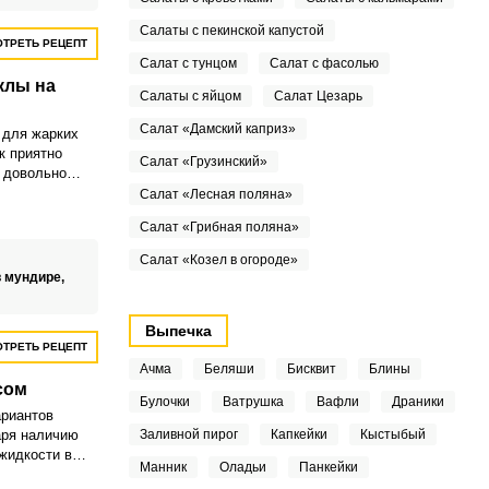
Салаты с пекинской капустой
ТРЕТЬ РЕЦЕПТ
Салат с тунцом
Салат с фасолью
клы на
Салаты с яйцом
Салат Цезарь
Салат «Дамский каприз»
 для жарких
к приятно
Салат «Грузинский»
н довольно
ый.
Салат «Лесная поляна»
Салат «Грибная поляна»
Салат «Козел в огороде»
 мундире,
Выпечка
ТРЕТЬ РЕЦЕПТ
Ачма
Беляши
Бисквит
Блины
сом
Булочки
Ватрушка
Вафли
Драники
ариантов
аря наличию
Заливной пирог
Капкейки
Кыстыбый
жидкости в
Манник
Оладьи
Панкейки
й и свежей