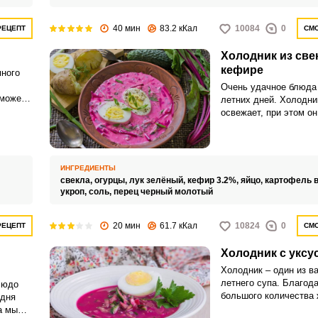
40 мин
83.2 кКал
10084
0
РЕЦЕПТ
СМО
Холодник из све
кефире
ного
Очень удачное блюда
 может
летних дней. Холодни
освежает, при этом о
питательный и полезн
ИНГРЕДИЕНТЫ
свекла,
огурцы,
лук зелёный,
кефир 3.2%,
яйцо,
картофель в
укроп,
соль,
перец черный молотый
20 мин
61.7 кКал
10824
0
РЕЦЕПТ
СМО
Холодник с уксу
Холодник – один из в
летнего супа. Благод
людо
большого количества 
одня
сочетании со сметано
а мы