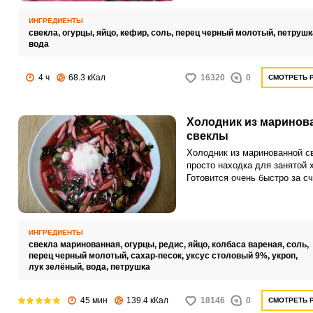
воде.
ИНГРЕДИЕНТЫ
свекла,
огурцы,
яйцо,
кефир,
соль,
перец черный молотый,
петрушк
вода
4 ч
68.3 кКал
16320
0
СМОТРЕТЬ 
Холодник из маринов
свеклы
Холодник из маринованной с
просто находка для занятой 
Готовится очень быстро за сч
что свекла уже приготовлена
получается необычным с
насыщенным вкусом и арома
ИНГРЕДИЕНТЫ
свекла маринованная,
огурцы,
редис,
яйцо,
колбаса вареная,
соль,
перец черный молотый,
сахар-песок,
уксус столовый 9%,
укроп,
лук зелёный,
вода,
петрушка
45 мин
139.4 кКал
18146
0
СМОТРЕТЬ 