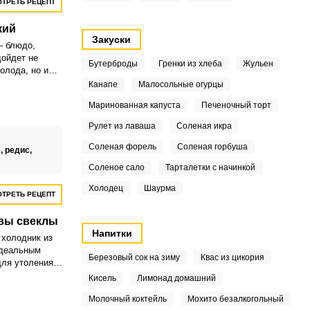
ТРЕТЬ РЕЦЕПТ
кий
Закуски
– блюдо,
дойдет не
Бутерброды
Гренки из хлеба
Жульен
олода, но и
 Приятный на
Канапе
Малосольные огурцы
легкой
Маринованная капуста
Печеночный торт
ь проще
Рулет из лаваша
Соленая икра
Соленая форель
Соленая горбуша
,
редис,
Соленое сало
Тарталетки с начинкой
Холодец
Шаурма
ТРЕТЬ РЕЦЕПТ
твы свеклы
Напитки
 холодник из
идеальным
Березовый сок на зиму
Квас из цикория
для утоления
ления жажды.
Кисель
Лимонад домашний
юдо для
Молочный коктейль
Мохито безалкогольный
бует особых