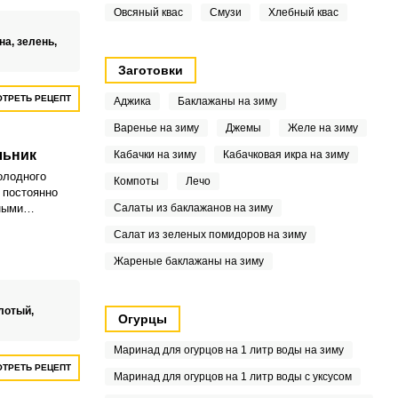
 опыта, а
Овсяный квас
Смузи
Хлебный квас
уквально за
иться с
на,
зелень,
адовать своих
екольным
Заготовки
ТРЕТЬ РЕЦЕПТ
Аджика
Баклажаны на зиму
Варенье на зиму
Джемы
Желе на зиму
льник
Кабачки на зиму
Кабачковая икра на зиму
олодного
Компоты
Лечо
 постоянно
ными
Салаты из баклажанов на зиму
людо
Салат из зеленых помидоров на зиму
 и прекрасно
нь.
Жареные баклажаны на зиму
лотый,
Огурцы
Маринад для огурцов на 1 литр воды на зиму
ТРЕТЬ РЕЦЕПТ
Маринад для огурцов на 1 литр воды с уксусом