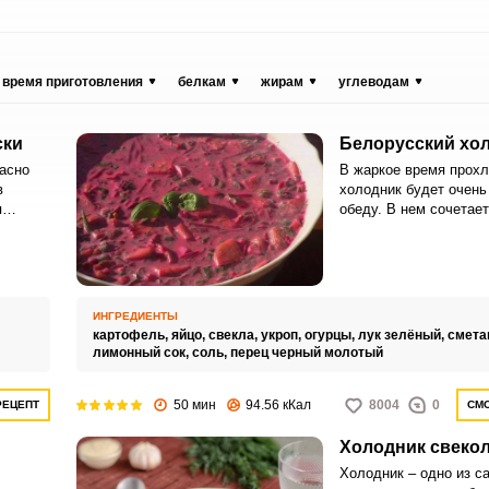
время приготовления
белкам
жирам
углеводам
ски
Белорусский хо
асно
В жаркое время прох
в
холодник будет очень 
п
обеду. В нем сочетает
молодого отварного к
свежей зелени.
ИНГРЕДИЕНТЫ
картофель,
яйцо,
свекла,
укроп,
огурцы,
лук зелёный,
смета
лимонный сок,
соль,
перец черный молотый
50 мин
94.56 кКал
8004
0
РЕЦЕПТ
СМО
Холодник свеко
Холодник – одно из с