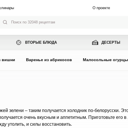
улинары
О проекте
🍲
🍰
ВТОРЫЕ БЛЮДА
ДЕСЕРТЫ
з вишни
Варенье из абрикосов
Малосольные огурц
й зелени – таким получается холодник по-белорусски. Это
получается очень вкусным и аппетитным. Приготовьте его в
ду утолить, и силы восстановить.