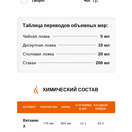
гр.
Творог
400
Таблица переводов
объемных мер:
Чайная ложка
5 мл
Десертная ложка
10 мл
Столовая ложка
20 мл
Стакан
200 мл
ХИМИЧЕСКИЙ СОСТАВ
% ОТ НОРМЫ
% В ОДНОЙ
НУТРИЕНТ
КОЛИЧЕСТВО
НОРМА
В 100 Г
ПОРЦИИ
Витамин
778 мкг
900 мкг
12.1
43.2
A