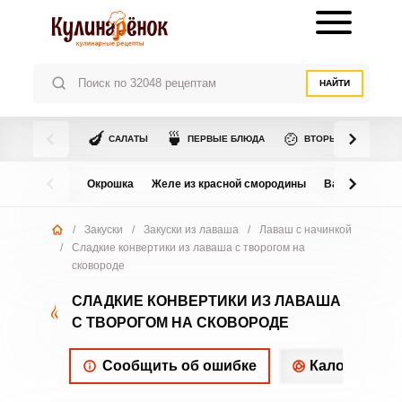
НАЙТИ
🍆
🍵
🍲
САЛАТЫ
ПЕРВЫЕ БЛЮДА
ВТОРЫЕ БЛЮДА
Окрошка
Желе из красной смородины
Варенье из в
/
Закуски
/
Закуски из лаваша
/
Лаваш с начинкой
/
Сладкие конвертики из лаваша с творогом на
сковороде
СЛАДКИЕ КОНВЕРТИКИ ИЗ ЛАВАША
С ТВОРОГОМ НА СКОВОРОДЕ
Сообщить об ошибке
Калорийнос