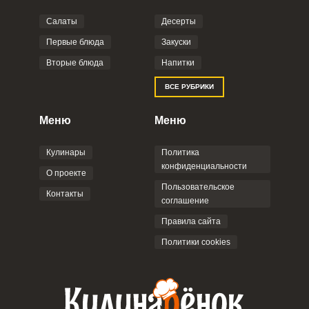
Салаты
Десерты
Фото до 4 шт, до 5 mb
ПРИКРЕПИТЬ
Первые блюда
Закуски
Вторые блюда
Напитки
Отправляя эту форму, вы соглашаетесь с
ВСЕ РУБРИКИ
Правилами сайта
,
Политикой
конфиденциальности
,
Политикой обработки
персональных данных
и
Пользовательским
Меню
Меню
соглашением
.
Кулинары
Политика
конфиденциальности
О проекте
Пользовательское
Контакты
соглашение
ОТПРАВИТЬ КОММЕНТАРИЙ
Правила сайта
Политики cookies