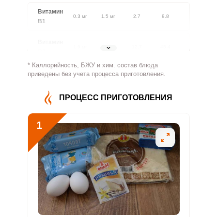
Витамин
0.3 мг
1.5 мг
2.7
9.8
В1
Витамин
1.6 мг
1.8 мг
12.7
45.4
В2
* Каллорийность, БЖУ и хим. состав блюда
Витамин
приведены без учета процесса приготовления.
461.6 мг
500 мг
12.9
46.2
В4
ПРОЦЕСС ПРИГОТОВЛЕНИЯ
Витамин
2.3 мг
5 мг
6.6
23.4
В5
1
Витамин
0.9 мг
2 мг
6.6
23.7
В6
Витамин
174.5 мкг
400 мкг
6.1
21.8
В9
Витамин
5.9 мкг
3 мкг
27.3
97.5
В12