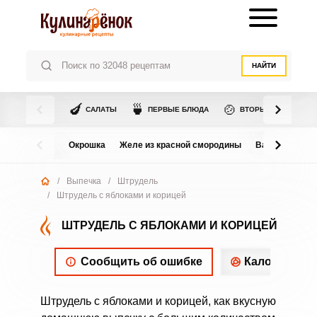
НАЙТИ
🍆
🍵
🍲
САЛАТЫ
ПЕРВЫЕ БЛЮДА
ВТОРЫЕ БЛЮДА
Окрошка
Желе из красной смородины
Варенье из в
/
Выпечка
/
Штрудель
/
Штрудель с яблоками и корицей
ШТРУДЕЛЬ С ЯБЛОКАМИ И КОРИЦЕЙ
Сообщить об ошибке
Калорийнос
Штрудель с яблоками и корицей, как вкусную