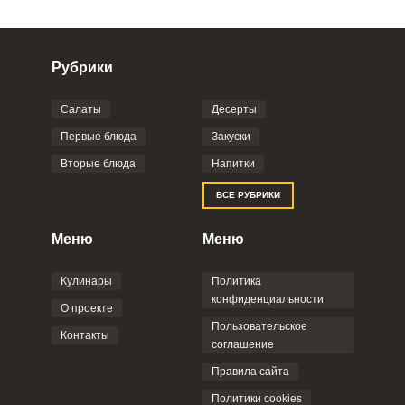
Рубрики
Салаты
Десерты
Фото до 4 шт, до 5 mb
ПРИКРЕПИТЬ
Первые блюда
Закуски
Вторые блюда
Напитки
Отправляя эту форму, вы соглашаетесь с
ВСЕ РУБРИКИ
Правилами сайта
,
Политикой
конфиденциальности
,
Политикой обработки
персональных данных
и
Пользовательским
Меню
Меню
соглашением
.
Кулинары
Политика
конфиденциальности
О проекте
Пользовательское
Контакты
соглашение
ОТПРАВИТЬ КОММЕНТАРИЙ
Правила сайта
Политики cookies