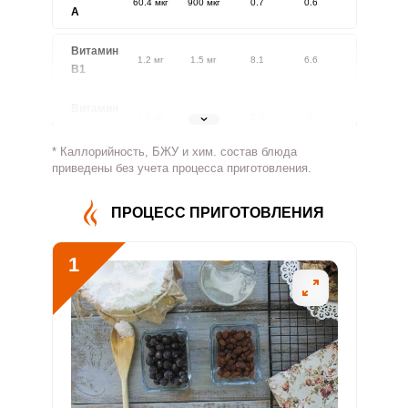
60.4 мкг
900 мкг
0.7
0.6
A
Витамин
1.2 мг
1.5 мг
8.1
6.6
В1
Витамин
1.3 мг
1.8 мг
7.3
6
В2
* Каллорийность, БЖУ и хим. состав блюда
Витамин
приведены без учета процесса приготовления.
221.4 мг
500 мг
4.5
3.7
В4
ПРОЦЕСС ПРИГОТОВЛЕНИЯ
Витамин
2.1 мг
5 мг
4.2
3.4
В5
1
Витамин
2.1 мг
2 мг
10.5
8.6
В6
Витамин
171.2 мкг
400 мкг
4.4
3.6
В9
Витамин
0
3 мкг
0
0