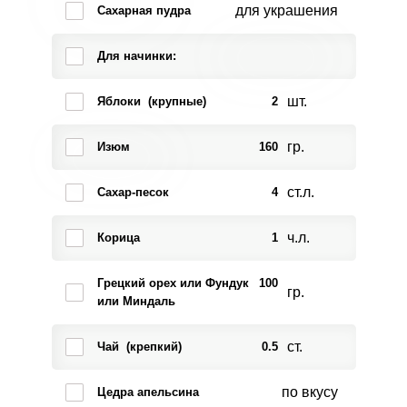
для украшения
Сахарная пудра
Для начинки:
шт.
Яблоки (крупные)
2
гр.
Изюм
160
ст.л.
Сахар-песок
4
ч.л.
Корица
1
Грецкий орех или Фундук
100
гр.
или Миндаль
ст.
Чай (крепкий)
0.5
по вкусу
Цедра апельсина