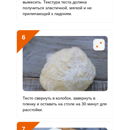
вымесить. Текстура теста должна
Ванадий
312.2 мкг
20 мкг
160
130.1
получиться эластичной, мягкой и не
прилипающей к ладоням.
Молибден
60.4 мкг
70 мкг
8.8
7.2
6
Сразу отмерить, согласно пропорции рецепта, все
Отправляя эту форму, вы соглашаетесь с
Правилами сайта
,
Запомнить меня
Политикой конфиденциальности
,
Политикой обработки
ингредиенты для теста и начинки.
персональных данных
и
Пользовательским соглашением
ВХОД
ЕЩЕ НЕ ЗАРЕГИСТРИРОВАННЫ?
Забыли пароль?
ОТПРАВИТЬ СООБЩЕНИЕ
Тесто свернуть в колобок, завернуть в
пленку и оставить на столе на 30 минут для
расстойки.
7