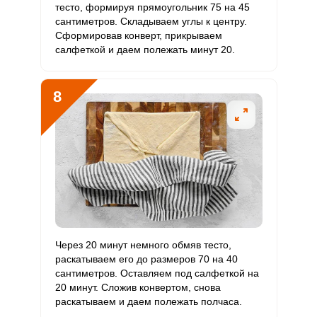
Политикой конфиденциальности
,
Политикой обработки
маргарин и сливочное масло на кубики, измельчаем
тесто, формируя прямоугольник 75 на 45
персональных данных
и
Пользовательским соглашением
ножом.
сантиметров. Складываем углы к центру.
ВХОД
Сформировав конверт, прикрываем
ЕЩЕ НЕ ЗАРЕГИСТРИРОВАННЫ?
салфеткой и даем полежать минут 20.
Забыли пароль?
8
ОТПРАВИТЬ СООБЩЕНИЕ
Через 20 минут немного обмяв тесто,
раскатываем его до размеров 70 на 40
сантиметров. Оставляем под салфеткой на
20 минут. Сложив конвертом, снова
раскатываем и даем полежать полчаса.