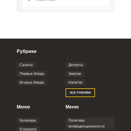
Рубрики
Салаты
Десерты
Фото до 4 шт, до 5 mb
ПРИКРЕПИТЬ
Первые блюда
Закуски
Вторые блюда
Напитки
Отправляя эту форму, вы соглашаетесь с
ВСЕ РУБРИКИ
Правилами сайта
,
Политикой
конфиденциальности
,
Политикой обработки
персональных данных
и
Пользовательским
Меню
Меню
соглашением
.
Кулинары
Политика
конфиденциальности
О проекте