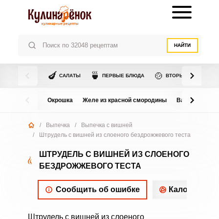
НАЙТИ
🍆
🍵
🍲
САЛАТЫ
ПЕРВЫЕ БЛЮДА
ВТОРЫЕ БЛЮДА
Окрошка
Желе из красной смородины
Варенье из в
/
Выпечка
/
Выпечка с вишней
/
Штрудель с вишней из слоеного бездрожжевого теста
ШТРУДЕЛЬ С ВИШНЕЙ ИЗ СЛОЕНОГО
БЕЗДРОЖЖЕВОГО ТЕСТА
Сообщить об ошибке
Калорийнос
Штрудель с вишней из слоеного