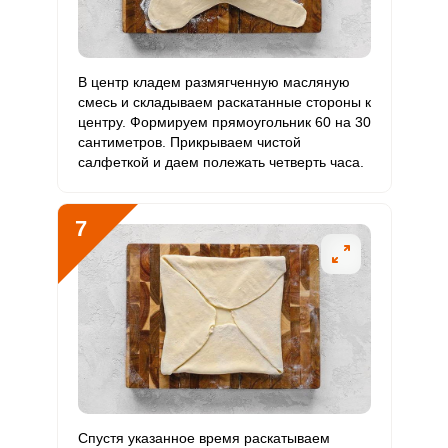
Сообщить об ошибке
В центр кладем размягченную масляную
смесь и складываем раскатанные стороны к
ВХОД НА САЙТ
РЕГИСТРАЦИЯ
центру. Формируем прямоугольник 60 на 30
ШАГ
Ш
1 ИЗ 13
2
сантиметров. Прикрываем чистой
салфеткой и даем полежать четверть часа.
Войдите
с помощью социальных сетей:
7
или
Подготавливаем чистую сухую рабочую поверхность.
Просеиваем муку и соль. Порезав охлажденный
Отправляя эту форму, вы соглашаетесь с
Правилами сайта
,
Запомнить меня
Спустя указанное время раскатываем