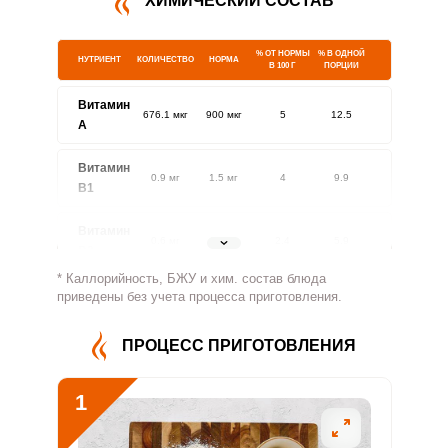
ХИМИЧЕСКИЙ СОСТАВ
% ОТ НОРМЫ
% В ОДНОЙ
НУТРИЕНТ
КОЛИЧЕСТВО
НОРМА
В 100 Г
ПОРЦИИ
Витамин
676.1 мкг
900 мкг
5
12.5
A
Витамин
0.9 мг
1.5 мг
4
9.9
В1
Витамин
0.6 мг
1.8 мг
2.4
5.9
В2
* Каллорийность, БЖУ и хим. состав блюда
Витамин
приведены без учета процесса приготовления.
345 мг
500 мг
4.6
11.5
В4
ПРОЦЕСС ПРИГОТОВЛЕНИЯ
Витамин
2.6 мг
5 мг
3.5
8.8
В5
1
Витамин
1.1 мг
2 мг
3.7
9.2
В6