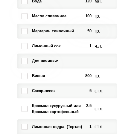
мл.
Вода
120
гр.
Масло сливочное
100
гр.
Маргарин сливочный
50
ч.л.
Лимонный сок
1
Для начинки:
гр.
Вишня
800
ст.л.
Сахар-песок
5
Крахмал кукурузный или
2.5
ст.л.
Крахмал картофельный
ст.л.
Лимонная цедра (Тертая)
1