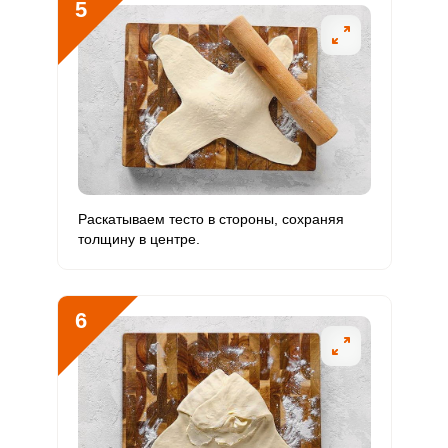
5
Цинк
5.1 мг
12 мг
2.9
7.1
Бор
1077.7 мкг
1200 мкг
6
15
Ванадий
389 мкг
20 мкг
129.5
324.2
Молибден
58.2 мкг
70 мкг
5.5
13.8
Раскатываем тесто в стороны, сохраняя
толщину в центре.
6