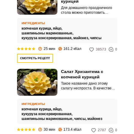
курицей
Для домашнего праздничного
стола можно приготовить
оригинальный и аппетитный
салат Хризантема с копченой
ИНГРЕДИЕНТЫ
курицей и чипсами. Блюдо
копченая курица,
яйцо,
порадует вкусом и ярким
шампиньоны маринованные,
внешним видом.
кукуруза консервированная,
майонез,
чипсы
25 мин
161.2 кКал
38573
0
СМОТРЕТЬ РЕЦЕПТ
Салат Хризантема с
копченой курицей
Такое название дано этому
салату неспроста. В качестве
украшения используем круглые
чипсы – втыкаем их в
поверхность блюда по кругу,
ИНГРЕДИЕНТЫ
чтобы получилось подобие
копченая курица,
яйцо,
цветка.
кукуруза консервированная,
шампиньоны маринованные,
чипсы,
майонез
30 мин
173.4 кКал
2787
0