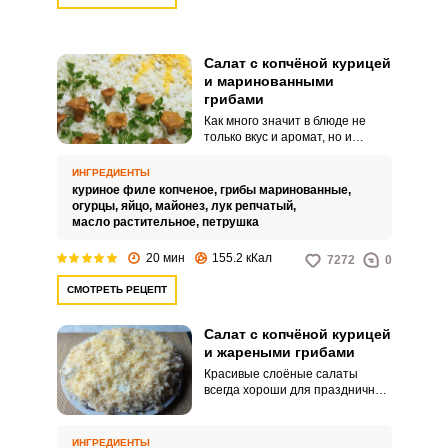
Салат с копчёной курицей
и маринованными
грибами
Как много значит в блюде не
только вкус и аромат, но и
оформление, ведь аппетит
появляется как раз от картинки.
ИНГРЕДИЕНТЫ
Совсем несложное украшение
куриное филе копченое,
грибы маринованные,
этого сытного и оригинального
огурцы,
яйцо,
майонез,
лук репчатый,
мясного салата спрячет
масло растительное,
петрушка
ингредиенты и лишь намекнёт
на наличие в нем грибов.
20 мин
155.2 кКал
7272
0
СМОТРЕТЬ РЕЦЕПТ
Салат с копчёной курицей
и жареными грибами
Красивые слоёные салаты
всегда хороши для праздничных
событий. Аппетитная закуска
легко накормит большую
компанию, а разнообразие
ИНГРЕДИЕНТЫ