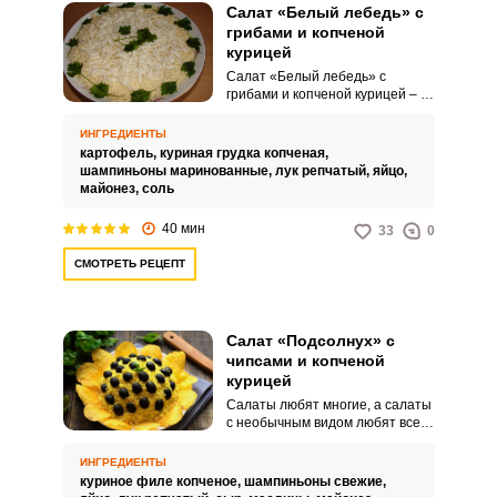
Салат «Белый лебедь» с
грибами и копченой
курицей
Салат «Белый лебедь» с
грибами и копченой курицей –
это аппетитное и изысканное
блюдо, которое идеально
ИНГРЕДИЕНТЫ
подойдет для праздничного
картофель,
куриная грудка копченая,
стола или уютного семейного
шампиньоны маринованные,
лук репчатый,
яйцо,
ужина. Основными
майонез,
соль
ингредиентами этого салата
являются копченая курица и
40 мин
33
0
грибы, что придает ему
насыщенный вкус и богатую
СМОТРЕТЬ РЕЦЕПТ
текстуру.
Салат «Подсолнух» с
чипсами и копченой
курицей
Салаты любят многие, а салаты
с необычным видом любят все.
Есть свой вариант
«Подсолнуха» и для любителей
ИНГРЕДИЕНТЫ
копченостей.
куриное филе копченое,
шампиньоны свежие,