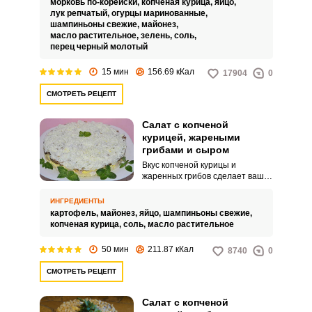
морковь по-корейски,
копченая курица,
яйцо,
ингредиентов. Салат оценят
лук репчатый,
огурцы маринованные,
все, кто любят остренькое.
шампиньоны свежие,
майонез,
масло растительное,
зелень,
соль,
перец черный молотый
15 мин
156.69 кКал
17904
0
СМОТРЕТЬ РЕЦЕПТ
Салат с копченой
курицей, жареными
грибами и сыром
Вкус копченой курицы и
жаренных грибов сделает ваше
блюдо незабываемым. Этот
сытный салат можно даже
ИНГРЕДИЕНТЫ
подавать как самостоятельное
картофель,
майонез,
яйцо,
шампиньоны свежие,
второе блюдо на обед.
копченая курица,
соль,
масло растительное
50 мин
211.87 кКал
8740
0
СМОТРЕТЬ РЕЦЕПТ
Салат с копченой