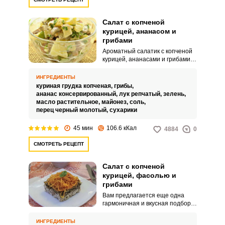
Салат с копченой
курицей, ананасом и
грибами
Ароматный салатик с копченой
курицей, ананасами и грибами
прекрасно дополнит ваше
праздничное застолье и
ИНГРЕДИЕНТЫ
разнообразит повседневное
куриная грудка копченая,
грибы,
меню. Ингредиенты салата
ананас консервированный,
лук репчатый,
зелень,
гармонично соединяются по
масло растительное,
майонез,
соль,
вкусу и дополняют друг друга.
перец черный молотый,
сухарики
45 мин
106.6 кКал
4884
0
СМОТРЕТЬ РЕЦЕПТ
Салат с копченой
курицей, фасолью и
грибами
Вам предлагается еще одна
гармоничная и вкусная подборка
продуктов для салата на основе
копченой курицы. Это блюдо
ИНГРЕДИЕНТЫ