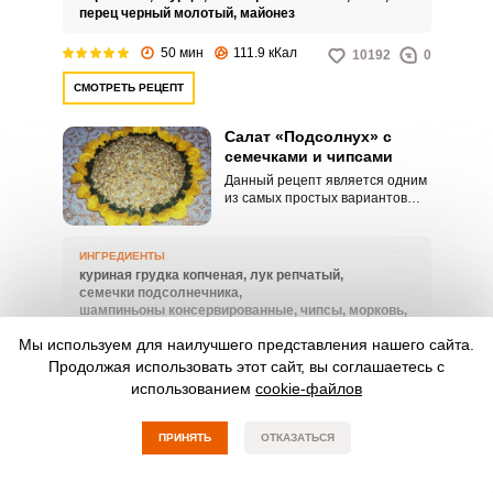
накормить.
перец черный молотый,
майонез
50 мин
111.9 кКал
10192
0
СМОТРЕТЬ РЕЦЕПТ
Салат «Подсолнух» с
семечками и чипсами
Данный рецепт является одним
из самых простых вариантов
салата «Подсолнух». В нем
также используются очищенные
семечки подсолнуха, что
ИНГРЕДИЕНТЫ
придает салату еще более
куриная грудка копченая,
лук репчатый,
интересный вид и приятный
семечки подсолнечника,
хруст.
шампиньоны консервированные,
чипсы,
морковь,
майонез,
масло подсолнечное,
зелень
Мы используем для наилучшего представления нашего сайта.
Продолжая использовать этот сайт, вы соглашаетесь с
80 мин
168.6 кКал
7712
0
использованием
cookie-файлов
СМОТРЕТЬ РЕЦЕПТ
ПРИНЯТЬ
ОТКАЗАТЬСЯ
Салат «Белый лебедь»
Салат «Белый лебедь» – это