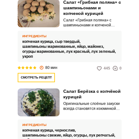
визуальное впечатление
Салат «Грибная поляна» с
настоящей «грибной поляны».
шампиньонами и
копченой курицей
Салат «Грибная поляна» с
шампиньонами и копченой
курицей – это многослойное
праздничное блюдо, которое
ИНГРЕДИЕНТЫ
выделяется своей оригинальной
копченая курица,
сыр твердый,
подачей и насыщенным вкусом.
шампиньоны маринованные,
яйцо,
майонез,
Основой салата служат
огурцы маринованные,
лук красный,
лук зеленый,
шампиньоны, которые
укроп
размещаются шляпками вниз на
дне формы или салатницы,
80 мин
445
0
создавая эффект «грибной
полянки».
СМОТРЕТЬ РЕЦЕПТ
Салат Берёзка с копчёной
курицей
Оригинальные слоёные закуски
всегда становятся изюминкой
праздничного стола.
Попробуйте, интересный по
подаче, салат берёзка и удивите
ИНГРЕДИЕНТЫ
ваших гостей.
копченая курица,
чернослив,
шампиньоны свежие,
яйцо,
огурцы,
лук репчатый,