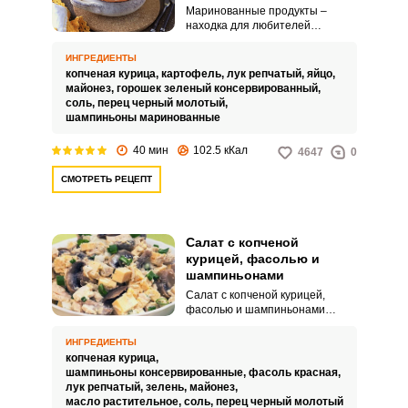
Маринованные продукты –
находка для любителей
салатов, остается только
нарезать и перемешать. Как
ИНГРЕДИЕНТЫ
вариант, салат с копченой
копченая курица,
картофель,
лук репчатый,
яйцо,
курицей и маринованными
майонез,
горошек зеленый консервированный,
грибами.
соль,
перец черный молотый,
шампиньоны маринованные
40 мин
102.5 кКал
4647
0
СМОТРЕТЬ РЕЦЕПТ
Салат с копченой
курицей, фасолью и
шампиньонами
Салат с копченой курицей,
фасолью и шампиньонами
очень сытный, питательный и
потрясающе вкусный! Такое
ИНГРЕДИЕНТЫ
блюдо обязательно должно
копченая курица,
быть на праздничном столе!
шампиньоны консервированные,
фасоль красная,
Готовить его легко и просто, с
лук репчатый,
зелень,
майонез,
этим справиться абсолютно
масло растительное,
соль,
перец черный молотый