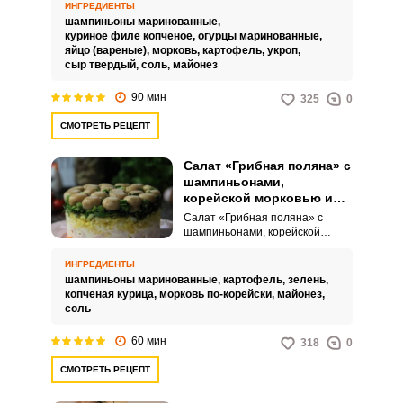
стола. Нежное мясо копченой
ИНГРЕДИЕНТЫ
курицы и маринованные грибы
шампиньоны маринованные,
создают уникальный аромат, а
куриное филе копченое,
огурцы маринованные,
свежие овощи добавляют
яйцо (вареные),
морковь,
картофель,
укроп,
освежающую нотку.
сыр твердый,
соль,
майонез
90 мин
325
0
СМОТРЕТЬ РЕЦЕПТ
Салат «Грибная поляна» с
шампиньонами,
корейской морковью и
копченой курицей
Салат «Грибная поляна» с
шампиньонами, корейской
морковью и копченой курицей –
это популярное блюдо в
ИНГРЕДИЕНТЫ
русской кухне, которое
шампиньоны маринованные,
картофель,
зелень,
представляет собой
копченая курица,
морковь по-корейски,
майонез,
многослойный салат,
соль
подаваемый в перевернутом
виде. Название салата связано
60 мин
318
0
с его необычным оформлением:
на верхнем слое располагаются
СМОТРЕТЬ РЕЦЕПТ
грибы, чаще всего шампиньоны
шляпками вверх, создавая