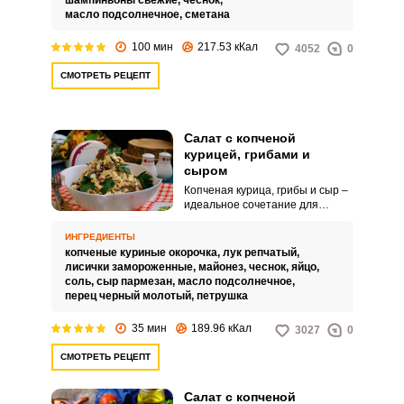
шампиньоны свежие,
чеснок,
масло подсолнечное,
сметана
100 мин
217.53 кКал
4052
0
СМОТРЕТЬ РЕЦЕПТ
Салат с копченой
курицей, грибами и
сыром
Копченая курица, грибы и сыр –
идеальное сочетание для
салата. Такое блюдо часто
можно встретить в меню
ИНГРЕДИЕНТЫ
ресторанов, обычно его
копченые куриные окорочка,
лук репчатый,
дополняют изысканными
лисички замороженные,
майонез,
чеснок,
яйцо,
соусами и красивой подачей.
соль,
сыр пармезан,
масло подсолнечное,
перец черный молотый,
петрушка
35 мин
189.96 кКал
3027
0
СМОТРЕТЬ РЕЦЕПТ
Салат с копченой