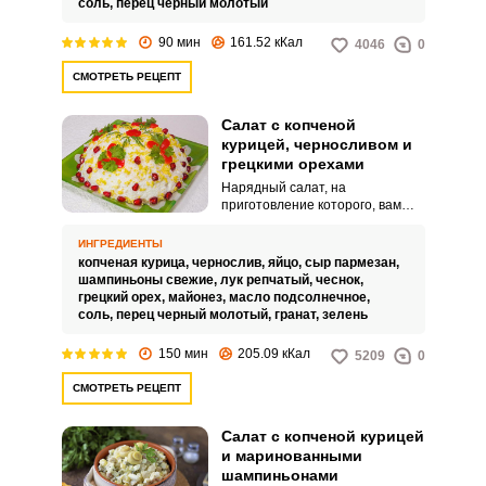
соль,
перец черный молотый
90 мин
161.52 кКал
4046
0
СМОТРЕТЬ РЕЦЕПТ
Салат с копченой
курицей, черносливом и
грецкими орехами
Нарядный салат, на
приготовление которого, вам
потребуется пару часов
свободного времени. Из-за
ИНГРЕДИЕНТЫ
такого необычного состава и
копченая курица,
чернослив,
яйцо,
сыр пармезан,
красивого вида он точно
шампиньоны свежие,
лук репчатый,
чеснок,
понравится гурманам и эстетам.
грецкий орех,
майонез,
масло подсолнечное,
соль,
перец черный молотый,
гранат,
зелень
150 мин
205.09 кКал
5209
0
СМОТРЕТЬ РЕЦЕПТ
Салат с копченой курицей
и маринованными
шампиньонами