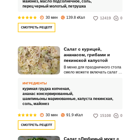
майонез,
масло подсолнечное,
соль,
перец черный молотый,
петрушка
30 мин
139.8 кКал
12419
0
СМОТРЕТЬ РЕЦЕПТ
Салат с курицей,
ананасом, грибами и
пекинской капустой
В меню для праздничного стола
смело можете включать салат из
курицы с ананасом, грибами и
пекинской капустой. Сочетание
ИНГРЕДИЕНТЫ
ингредиентов необычное, но
куриная грудка копченая,
салат получится легким и
ананас консервированный,
сытным.
шампиньоны маринованные,
капуста пекинская,
соль,
майонез
30 мин
91.9 кКал
15108
0
СМОТРЕТЬ РЕЦЕПТ
Салат «Любимый муж» с