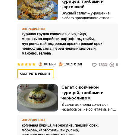
курицей, грибами и
картошкой
Вкусный салат – украшение
любого праздничного стола.
Однако, когда дело касается
праздников, то большое
ИНГРЕДИЕНТЫ
значение имеет красивая
куриная грудка копченая,
сыр,
яйцо,
подача блюда.
морковь по-корейски,
картофель,
грибы,
лук репчатый,
кедровые орехи,
грецкий орех,
чернослив,
соль,
перец черный молотый,
майонез,
зелень
80 мин
190.5 кКал
7533
0
СМОТРЕТЬ РЕЦЕПТ
Салат с копченой
курицей, грибами и
черносливом
В салатах иногда сочетают
казалось бы не сочетаемые по
свои вкусовым качествам
продукты. Но в итоге
ИНГРЕДИЕНТЫ
получаются очень необычно и
копченая курица,
чернослив,
грецкий орех,
интересно.
морковь,
картофель,
яйцо,
сыр,