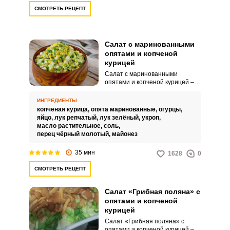
СМОТРЕТЬ РЕЦЕПТ
Салат с маринованными
опятами и копченой
курицей
Салат с маринованными
опятами и копченой курицей –
это невероятно вкусное,
интересное и привлекательное
ИНГРЕДИЕНТЫ
угощение для домашнего и
копченая курица,
опята маринованные,
огурцы,
праздничного стола. Кроме того,
яйцо,
лук репчатый,
лук зелёный,
укроп,
такое угощение отличается
масло растительное,
соль,
питательными свойствами.
перец чёрный молотый,
майонез
35 мин
1628
0
СМОТРЕТЬ РЕЦЕПТ
Салат «Грибная поляна» с
опятами и копченой
курицей
Салат «Грибная поляна» с
опятами и копченой курицей –