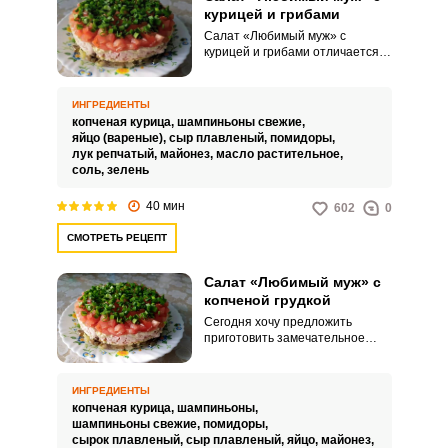
курицей и грибами
Салат «Любимый муж» с
курицей и грибами отличается
хорошим вкусом, эффектным
внешним видом, а готовится
просто. Основными
ИНГРЕДИЕНТЫ
ингредиентами его, наряду с
копченая курица,
шампиньоны свежие,
курицей и жареными грибами,
яйцо (вареные),
сыр плавленый,
помидоры,
берутся яйца с плавленым
лук репчатый,
майонез,
масло растительное,
сыром и декорируется салат
соль,
зелень
помидорами.
40 мин
602
0
СМОТРЕТЬ РЕЦЕПТ
Салат «Любимый муж» с
копченой грудкой
Сегодня хочу предложить
приготовить замечательное
угощение – салат «Любимый
муж» с копченой грудкой.
Потрясающий рецепт не
ИНГРЕДИЕНТЫ
доставит никаких сложностей,
копченая курица,
шампиньоны,
несмотря на кулинарный опыт
шампиньоны свежие,
помидоры,
за плечами.
сырок плавленый,
сыр плавленый,
яйцо,
майонез,