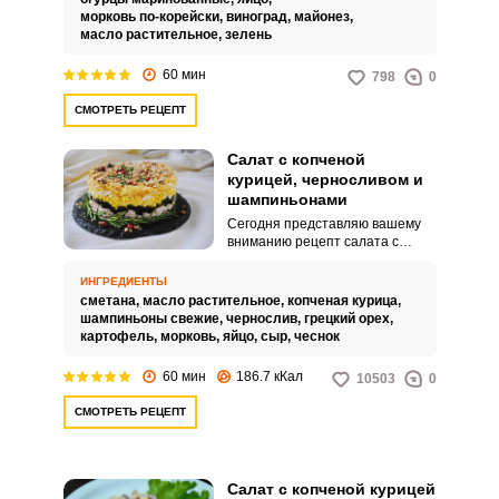
моркови и нежности грибов,
морковь по-корейски,
виноград,
майонез,
которые вместе создают
масло растительное,
зелень
интересную текстуру и богатый,
слегка острый вкус.
60 мин
798
0
СМОТРЕТЬ РЕЦЕПТ
Салат с копченой
курицей, черносливом и
шампиньонами
Сегодня представляю вашему
вниманию рецепт салата с
копченой курицей, черносливом
и шампиньонами. В салат можно
ИНГРЕДИЕНТЫ
добавить, как маринованные
сметана,
масло растительное,
копченая курица,
шампиньоны, так и свежие,
шампиньоны свежие,
чернослив,
грецкий орех,
предварительно обжарив их на
картофель,
морковь,
яйцо,
сыр,
чеснок
растительном масле.
60 мин
186.7 кКал
10503
0
СМОТРЕТЬ РЕЦЕПТ
Салат с копченой курицей