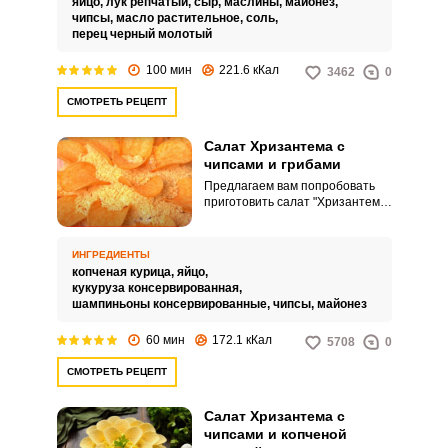
яйцо,
лук репчатый,
сыр,
маслины,
майонез,
чипсы,
масло растительное,
соль,
перец черный молотый
100 мин
221.6 кКал
3462
0
СМОТРЕТЬ РЕЦЕПТ
Салат Хризантема с
чипсами и грибами
Предлагаем вам попробовать
приготовить салат "Хризантема"
с чипсами и грибами. Этот салат
очень красивый и необычный.
ИНГРЕДИЕНТЫ
копченая курица,
яйцо,
кукуруза консервированная,
шампиньоны консервированные,
чипсы,
майонез
60 мин
172.1 кКал
5708
0
СМОТРЕТЬ РЕЦЕПТ
Салат Хризантема с
чипсами и копченой