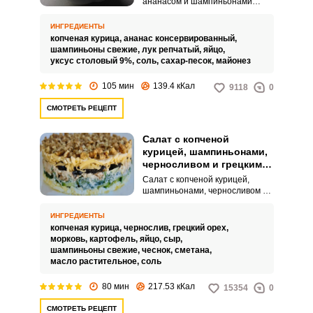
ананасом и шампиньонами
прост в приготовлении и
понравится большинству
ИНГРЕДИЕНТЫ
домочадцев! Это ароматное и
копченая курица,
ананас консервированный,
нежное блюдо вы можете
шампиньоны свежие,
лук репчатый,
яйцо,
приготовить и к праздничному
уксус столовый 9%,
соль,
сахар-песок,
майонез
Запомнить меня
столу, и к семейному обеду.
Ингредиенты салата
105 мин
139.4 кКал
9118
0
гармонично соединяются в
ВХОД
одном вкусовом букете.
СМОТРЕТЬ РЕЦЕПТ
ЕЩЕ НЕ ЗАРЕГИСТРИРОВАННЫ?
Салат с копченой
курицей, шампиньонами,
Забыли пароль?
черносливом и грецким
орехом
Салат с копченой курицей,
шампиньонами, черносливом и
грецким орехом - вкусный,
питательный салат с
ИНГРЕДИЕНТЫ
невероятным вкусовым
копченая курица,
чернослив,
грецкий орех,
сочетанием. Копченая курицы,
морковь,
картофель,
яйцо,
сыр,
шампиньоны и чернослив
шампиньоны свежие,
чеснок,
сметана,
прекрасно друг друга
масло растительное,
соль
дополняют, а нежная сметанная
заправка сделает его еще
80 мин
217.53 кКал
15354
0
аппетитнее!
СМОТРЕТЬ РЕЦЕПТ