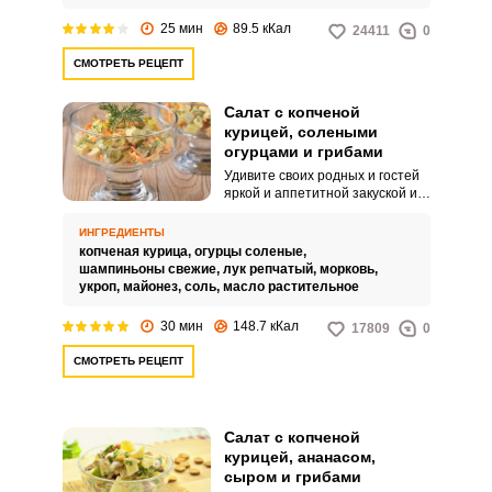
25 мин
89.5 кКал
24411
0
СМОТРЕТЬ РЕЦЕПТ
Салат с копченой
курицей, солеными
огурцами и грибами
Удивите своих родных и гостей
яркой и аппетитной закуской из
копченой курицы, грибов и
соленых огурцов. Сочетание
ИНГРЕДИЕНТЫ
различных продуктов сделает
копченая курица,
огурцы соленые,
ваше блюдо по-настоящему
шампиньоны свежие,
лук репчатый,
морковь,
оригинальным и необычным.
укроп,
майонез,
соль,
масло растительное
30 мин
148.7 кКал
17809
0
СМОТРЕТЬ РЕЦЕПТ
Салат с копченой
курицей, ананасом,
сыром и грибами