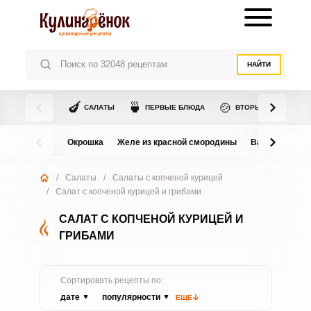
НАЙТИ
🍆
🍵
🍲
САЛАТЫ
ПЕРВЫЕ БЛЮДА
ВТОРЫЕ БЛЮДА
Окрошка
Желе из красной смородины
Варенье из в
/
Салаты
/
Салаты с копченой курицей
/
Салат с копченой курицей и грибами
САЛАТ С КОПЧЕНОЙ КУРИЦЕЙ И
ГРИБАМИ
Сортировать рецепты по:
дате
популярности
ЕЩЕ