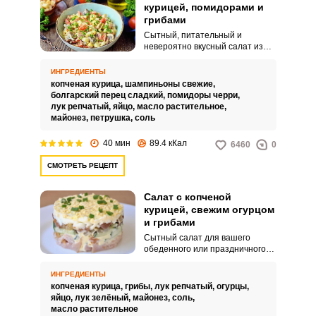
курицей, помидорами и
грибами
Сытный, питательный и
невероятно вкусный салат из
копченой курицы, помидоров и
грибов дополнит любое блюдо и
ИНГРЕДИЕНТЫ
сделает его еще аппетитнее.
копченая курица,
шампиньоны свежие,
Для семейного стола и
болгарский перец сладкий,
помидоры черри,
праздничного застолья, его
лук репчатый,
яйцо,
масло растительное,
везде оценят по достоинству!
майонез,
петрушка,
соль
Очень вкусно!
40 мин
89.4 кКал
6460
0
СМОТРЕТЬ РЕЦЕПТ
Салат с копченой
курицей, свежим огурцом
и грибами
Сытный салат для вашего
обеденного или праздничного
стола можно приготовить из
грибов, копченой курицы и
ИНГРЕДИЕНТЫ
огурцов. Закуска выйдет сочной
копченая курица,
грибы,
лук репчатый,
огурцы,
и аппетитной.
яйцо,
лук зелёный,
майонез,
соль,
масло растительное