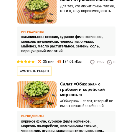
Для тех, кто любит грибы так же,
как и я, хочу порекомендовать
интересный рецепт слоеного
салата с грибами. Слоеные
салаты всегда выглядят
особенно и по-праздничному.
ИНГРЕДИЕНТЫ
шампиньоны свежие,
куриное филе копченое,
морковь по-корейски,
чернослив,
огурцы,
майонез,
масло растительное,
зелень,
соль,
перец черный молотый
35 мин
174.01 кКал
7592
0
СМОТРЕТЬ РЕЦЕПТ
Салат «Обжорка» с
грибами и корейской
морковью
«Обжорка» – салат, который не
имеет никакой особенной
истории. Однако его создатели
подобрали прекрасный состав,
ИНГРЕДИЕНТЫ
который легко запомнить и
куриное филе,
куриное филе копченое,
приготовить в любой момент,
морковь по-корейски,
шампиньоны свежие,
когда стоит задача вкусно
чернослив,
огурцы,
масло растительное,
соль,