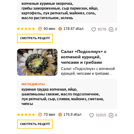
вкусных ингредиентов сделает
копченые куриные окорочка,
блюдо невероятно сытным.
грибы замороженные,
сыр пармезан,
яйцо,
картофель,
лук репчатый,
майонез,
соль,
масло растительное,
зелень
60 мин
178.87 кКал
9170
0
СМОТРЕТЬ РЕЦЕПТ
Салат «Подсолнух» с
копченой курицей,
чипсами и грибами
Салат «Подсолнух» с копченой
курицей, чипсами и грибами
можно подавать на стол в будни
и праздники. Готовится он
ИНГРЕДИЕНТЫ
просто и все ингредиенты
куриная грудка копченая,
яйцо,
выкладываются слоями.
шампиньоны свежие,
масло подсолнечное,
лук репчатый,
сыр,
сливки,
майонез,
сметана,
чипсы
70 мин
176.8 кКал
31915
0
СМОТРЕТЬ РЕЦЕПТ