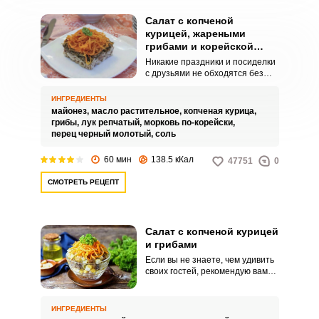
Салат с копченой
курицей, жареными
грибами и корейской
морковью
Никакие праздники и посиделки
с друзьями не обходятся без
вкусной еды. Сытный мясной
салат станет хорошим
ИНГРЕДИЕНТЫ
угощением для ваших гостей и
майонез,
масло растительное,
копченая курица,
близких, к тому же,
грибы,
лук репчатый,
морковь по-корейски,
универсальное сочетание
перец черный молотый,
соль
курицы, грибов и острой
морковки понравится всем.
60 мин
138.5 кКал
47751
0
СМОТРЕТЬ РЕЦЕПТ
Салат с копченой курицей
и грибами
Если вы не знаете, чем удивить
своих гостей, рекомендую вам
приготовить интересный и
необычный салат с копченой
курицей и грибами с
ИНГРЕДИЕНТЫ
невероятным сочетанием