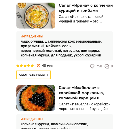
Салат «Ирина» с копченой
курицей и грибами
Салат «Ирина» с копченой
курицей и грибами – это
многослойный салат, который
выделяется ярким вкусом
копченой курицы и нежных
ИНГРЕДИЕНТЫ
грибов. Он имеет выраженный
яйцо,
огурцы,
шампиньоны консервированные,
аромат и разнообразную
лук репчатый,
майонез,
соль,
текстуру, достигаемую
перец черный молотый,
петрушка,
помидоры,
сочетанием мясных, грибных,
копченая курица,
для подачи:,
укроп,
сухарики
сырных и яичных слоев.
40 мин
758
0
СМОТРЕТЬ РЕЦЕПТ
Салат «Изабелла» с
корейской морковью,
копченой курицей и
грибами
Салат «Изабелла» с корейской
морковью, копченой курицей и
грибами – это многослойный
салат. Его ценят за сочетание
ИНГРЕДИЕНТЫ
насыщенного вкуса копчёного
копченая курица,
шампиньоны свежие,
мяса, пикантности корейской
огурцы маринованные,
яйцо,