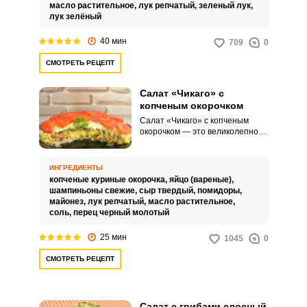
масло растительное,
лук репчатый,
зеленый лук,
лук зелёный
40 мин
709
0
СМОТРЕТЬ РЕЦЕПТ
Салат «Чикаго» с
копченым окорочком
Салат «Чикаго» с копченым
окорочком — это великолепное
сочетание нежного копченого
мяса и свежих овощей,
создающее неповторимый вкус.
ИНГРЕДИЕНТЫ
Это не только вкусная, но и
копченые куриные окорочка,
яйцо (вареные),
насыщенная полезными
шампиньоны свежие,
сыр твердый,
помидоры,
веществами закуска, которая
майонез,
лук репчатый,
масло растительное,
украсит любой стол.
соль,
перец черный молотый
25 мин
1045
0
СМОТРЕТЬ РЕЦЕПТ
Салат с грибами слоеный