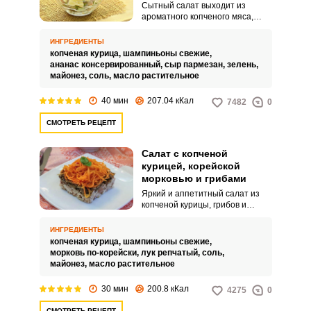
Сытный салат выходит из
ароматного копченого мяса,
сочного ананаса, сыра и грибов.
Интересное блюдо можно
ИНГРЕДИЕНТЫ
подавать как домашнюю закуску,
копченая курица,
шампиньоны свежие,
а также в рамках праздничного
ананас консервированный,
сыр пармезан,
зелень,
меню.
майонез,
соль,
масло растительное
40 мин
207.04 кКал
7482
0
СМОТРЕТЬ РЕЦЕПТ
Салат с копченой
курицей, корейской
морковью и грибами
Яркий и аппетитный салат из
копченой курицы, грибов и
моркови по-корейски можно
подавать к обеду или
ИНГРЕДИЕНТЫ
праздничному столу. Простое и
копченая курица,
шампиньоны свежие,
быстрое блюдо удивит своим
морковь по-корейски,
лук репчатый,
соль,
ароматом и приятным вкусом.
майонез,
масло растительное
30 мин
200.8 кКал
4275
0
СМОТРЕТЬ РЕЦЕПТ