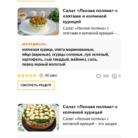
Салат «Лесная поляна» с
опятами и копченой
курицей
Салат «Лесная поляна» с
опятами и копченой курицей –
это изысканная и оригинальная
закуска. Яркие цвета и текстуры
ИНГРЕДИЕНТЫ
ингредиентов делают этот
копченая курица,
опята маринованные,
салат не только вкусным, но и
яйцо (вареные),
огурцы соленые,
лук зеленый,
привлекательным.
картофель,
сыр твердый,
майонез,
соль,
перец черный молотый
40 мин
365
0
СМОТРЕТЬ РЕЦЕПТ
Салат «Лесная поляна» с
копченой курицей
Салат «Лесная поляна» с
копченой курицей – это шедевр
кулинарного искусства, который
станет украшением любого