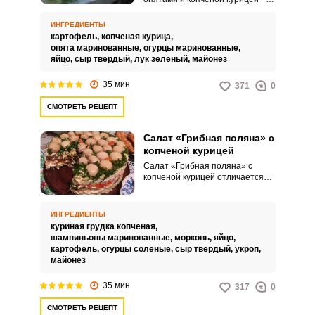
это оригинальный, яркий по
вкусу, но при этом несложный в
ИНГРЕДИЕНТЫ
исполнении кулинарный
картофель,
копченая курица,
вариант. Используйте наш
опята маринованные,
огурцы маринованные,
пошаговый рецепт с
яйцо,
сыр твердый,
лук зеленый,
майонез
фотографиями.
35 мин
371
0
СМОТРЕТЬ РЕЦЕПТ
Салат «Грибная поляна» с
копченой курицей
Салат «Грибная поляна» с
копченой курицей отличается
насыщенным вкусом,
питательными свойствами и
привлекательной подачей.
ИНГРЕДИЕНТЫ
Такой кулинарный вариант
куриная грудка копченая,
идеально подходит для
шампиньоны маринованные,
морковь,
яйцо,
праздничного стола.
картофель,
огурцы соленые,
сыр твердый,
укроп,
майонез
35 мин
317
0
СМОТРЕТЬ РЕЦЕПТ