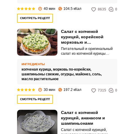
каждый!
40 мин
104.5 кКал
8635
0
СМОТРЕТЬ РЕЦЕПТ
Салат с копченой
курицей, корейской
морковью и
шампиньонами
Питательный и оригинальный
салат из копченой курицы
получается с добавлением
шампиньоном и корейской
ИНГРЕДИЕНТЫ
моркови. Блюдо порадует своей
ВХОД НА САЙТ
РЕГИСТРАЦИЯ
копченая курица,
морковь по-корейски,
пикантностью и ароматом.
шампиньоны свежие,
огурцы,
майонез,
соль,
масло растительное
Войдите
30 мин
197.2 кКал
7315
0
с помощью социальных сетей:
СМОТРЕТЬ РЕЦЕПТ
Салат с копченой
или
курицей, ананасом и
шампиньонами
Салат с копченой курицей,