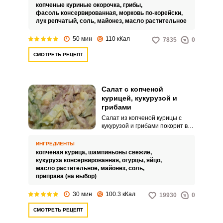
достойно праздничного стола.
копченые куриные окорочка,
грибы,
фасоль консервированная,
морковь по-корейски,
лук репчатый,
соль,
майонез,
масло растительное
50 мин
110 кКал
7835
0
СМОТРЕТЬ РЕЦЕПТ
Салат с копченой
курицей, кукурузой и
грибами
Салат из копченой курицы с
кукурузой и грибами покорит вас
и своим необычным пикантным
вкусом, и быстротой и легкостью
ИНГРЕДИЕНТЫ
приготовления. Все
копченая курица,
шампиньоны свежие,
ингредиенты хорошо дружат
кукуруза консервированная,
огурцы,
яйцо,
между собою.
масло растительное,
майонез,
соль,
приправа (на выбор)
30 мин
100.3 кКал
19930
0
СМОТРЕТЬ РЕЦЕПТ