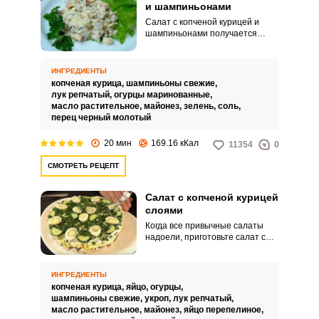
и шампиньонами
Салат с копченой курицей и
шампиньонами получается
очень вкусным и калорийным.
Мужчины оценят этот салат по
достоинству.
ИНГРЕДИЕНТЫ
копченая курица,
шампиньоны свежие,
лук репчатый,
огурцы маринованные,
масло растительное,
майонез,
зелень,
соль,
перец черный молотый
20 мин
169.16 кКал
11354
0
СМОТРЕТЬ РЕЦЕПТ
Салат с копченой курицей
слоями
Когда все привычные салаты
надоели, приготовьте салат с
копченой курицей слоями –
отличный праздничный вариант.
Салат вкусный, но при этом
ИНГРЕДИЕНТЫ
калорийный, попробовав просто
копченая курица,
яйцо,
огурцы,
невозможно остановиться.
шампиньоны свежие,
укроп,
лук репчатый,
масло растительное,
майонез,
яйцо перепелиное,