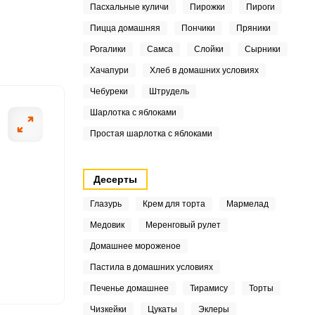
Пасхальные куличи
Пирожки
Пироги
4
Пицца домашняя
Пончики
Пряники
6
Рогалики
Самса
Слойки
Сырники
ШАГ
Хачапури
Хлеб в домашних условиях
2 ИЗ 10
Чебуреки
Штрудель
3
Шарлотка с яблоками
Простая шарлотка с яблоками
4
2
Десерты
7
Глазурь
Крем для торта
Мармелад
Медовик
Меренговый рулет
1
Домашнее мороженое
1
Пастила в домашних условиях
5
Печенье домашнее
Тирамису
Торты
Чизкейки
Цукаты
Эклеры