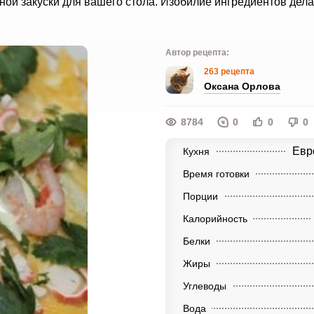
сной закуски для вашего стола. Изобилие ингредиентов дел
Автор рецепта:
263 рецепта
Оксана Орлова
8784
0
0
0
Евр
Кухня
Время готовки
Порции
Калорийность
Белки
Жиры
Углеводы
Вода