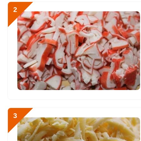
Калий
927.1 мг
2
Кальций
2074.2 мг
Кремний
0
Отправляя эту форму, вы соглашае
Магний
238 мг
Политикой конфиденциальности
,
П
персональных данных
и
Пользоват
Натрий
4604.1 мг
Сера
1348.8 мг
Фосфор
2533.1 мг
Готовить салат с креве
Варить примерно три мин
Хлор
344.9 мг
Алюминий
13.7 мкг
3
Железо
8.8 мг
Йод
44 мкг