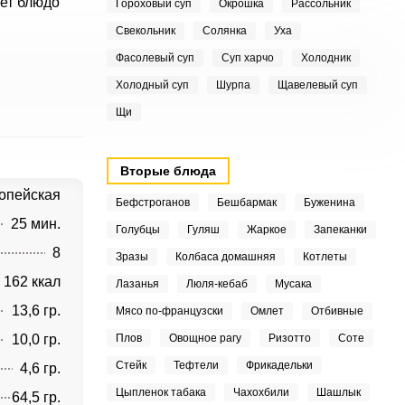
ает блюдо
Гороховый суп
Окрошка
Рассольник
Свекольник
Солянка
Уха
Фасолевый суп
Суп харчо
Холодник
Холодный суп
Шурпа
Щавелевый суп
Щи
Вторые блюда
опейская
Бефстроганов
Бешбармак
Буженина
25 мин.
Голубцы
Гуляш
Жаркое
Запеканки
8
Зразы
Колбаса домашняя
Котлеты
162 ккал
Лазанья
Люля-кебаб
Мусака
13,6 гр.
Мясо по-французски
Омлет
Отбивные
10,0 гр.
Плов
Овощное рагу
Ризотто
Соте
Стейк
Тефтели
Фрикадельки
4,6 гр.
Цыпленок табака
Чахохбили
Шашлык
64,5 гр.