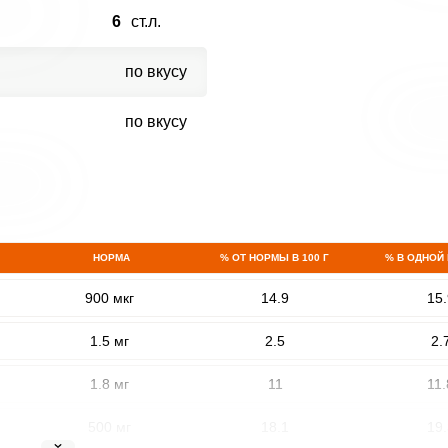
6
ст.л.
по вкусу
по вкусу
НОРМА
% ОТ НОРМЫ В 100 Г
% В ОДНОЙ
900 мкг
14.9
15.
1.5 мг
2.5
2.
1.8 мг
11
11.
500 мг
18.1
19.