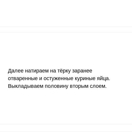
1200 мкг
0
0
20 мкг
0
0
70 мкг
2.3
2.
Далее натираем на тёрку заранее
отваренные и остуженные куриные яйца.
Выкладываем половину вторым слоем.