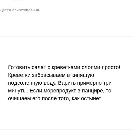
5 мг
9.7
10.
оцесса приготовления.
2 мг
6.1
6.
400 мкг
1.9
2
3 мкг
24.5
26.
90 мкг
1.3
1.
Готовить салат с креветками слоями просто!
ВХОД НА САЙТ
РЕГИСТРАЦИЯ
10 мкг
6.8
7.
Креветки забрасываем в кипящую
е
подсоленную воду. Варить примерно три
15 мг
20.3
21.
Войдите
минуты. Если морепродукт в панцире, то
с помощью социальных сетей:
50 мг
10.4
11.
очищаем его после того, как остынет.
120 мкг
5.7
6.
или
20 мг
7.9
8.