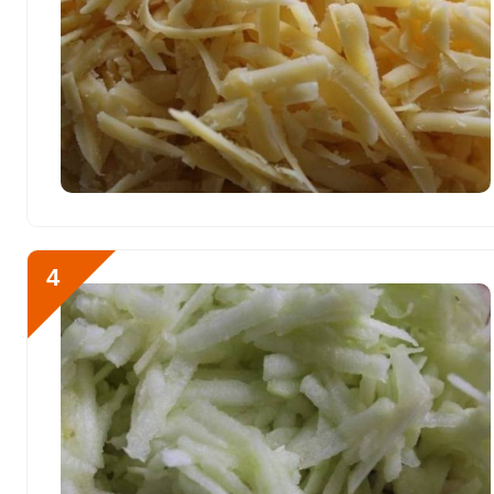
Кобальт
22.2 мкг
Литий
0
Марганец
0.2 мкг
Медь
670.2 мкг
Никель
0
Рубидий
0
4
Селен
205.1 мкг
Фтор
121 мкг
Хром
8.9 мкг
Цинк
9.2 мг