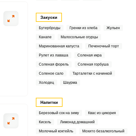
6
9
Закуски
Бутерброды
Гренки из хлеба
Жульен
Канапе
Малосольные огурцы
4
ОТПРАВИТЬ СООБЩЕНИЕ
Маринованная капуста
Печеночный торт
3
Рулет из лаваша
Соленая икра
Соленая форель
Соленая горбуша
7
Соленое сало
Тарталетки с начинкой
6
ую подсоленную воду.
Крабовые палочк
Холодец
Шаурма
сле того, как остынет.
9
Напитки
7
Березовый сок на зиму
Квас из цикория
1
Кисель
Лимонад домашний
Молочный коктейль
Мохито безалкогольный
7