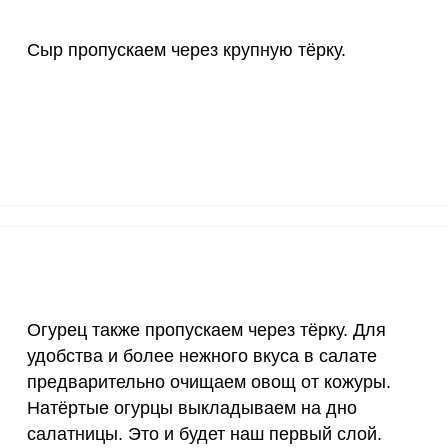
10 мкг
25.9
27.
Сыр пропускаем через крупную тёрку.
70 мкг
0
0
2 мкг
1.3
1.
1000 мкг
7.8
8.
200 мкг
0
0
200 мкг
0
0
55 мкг
43.5
46.
Огурец также пропускаем через тёрку. Для
4000 мкг
0.4
0.
удобства и более нежного вкуса в салате
50 мкг
2.1
2.
предварительно очищаем овощ от кожуры.
Натёртые огурцы выкладываем на дно
12 мг
9
9.
салатницы. Это и будет наш первый слой.