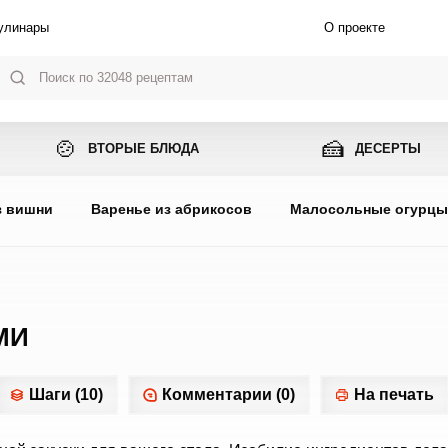
улинары
О проекте
🍲
🍰
ВТОРЫЕ БЛЮДА
ДЕСЕРТЫ
з вишни
Варенье из абрикосов
Малосольные огурц
МИ
Шаги (10)
Комментарии (0)
На печать