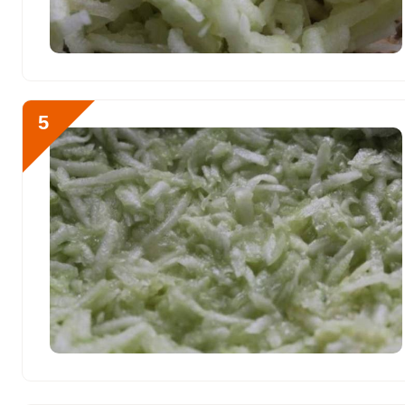
Бор
0
Ванадий
0
Молибден
13.8 мкг
5