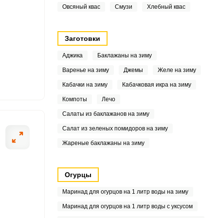
Овсяный квас
Смузи
Хлебный квас
8
Заготовки
4
Аджика
Баклажаны на зиму
Варенье на зиму
Джемы
Желе на зиму
4
Кабачки на зиму
Кабачковая икра на зиму
Компоты
Лечо
Салаты из баклажанов на зиму
Салат из зеленых помидоров на зиму
6
Жареные баклажаны на зиму
4
Огурцы
2
Маринад для огурцов на 1 литр воды на зиму
6
Маринад для огурцов на 1 литр воды с уксусом