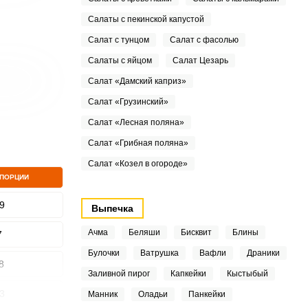
Салаты с пекинской капустой
Салат с тунцом
Салат с фасолью
Салаты с яйцом
Салат Цезарь
Салат «Дамский каприз»
Салат «Грузинский»
Салат «Лесная поляна»
Салат «Грибная поляна»
Салат «Козел в огороде»
 ПОРЦИИ
9
Выпечка
Ачма
Беляши
Бисквит
Блины
7
Булочки
Ватрушка
Вафли
Драники
8
Заливной пирог
Капкейки
Кыстыбый
3
Манник
Оладьи
Панкейки