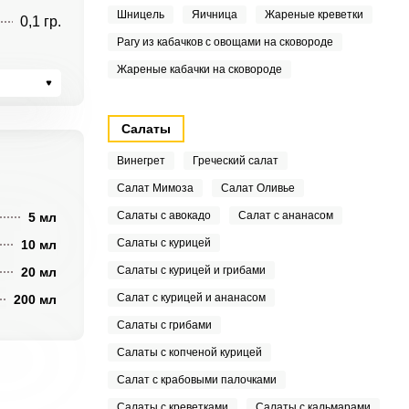
Шницель
Яичница
Жареные креветки
0,1 гр.
Рагу из кабачков с овощами на сковороде
Жареные кабачки на сковороде
Салаты
Винегрет
Греческий салат
Салат Мимоза
Салат Оливье
Салаты с авокадо
Салат с ананасом
5 мл
Салаты с курицей
10 мл
Салаты с курицей и грибами
20 мл
Салат с курицей и ананасом
200 мл
Салаты с грибами
Салаты с копченой курицей
Салат с крабовыми палочками
Салаты с креветками
Салаты с кальмарами