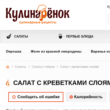
К
🍆
🍵
САЛАТЫ
ПЕРВЫЕ БЛЮДА
Окрошка
Желе из красной смородины
Варенье и
/
Салаты
/
Салаты с яйцом
/
Салат с креветками слоями
САЛАТ С КРЕВЕТКАМИ СЛОЯ
Сообщить об ошибке
Калорийность