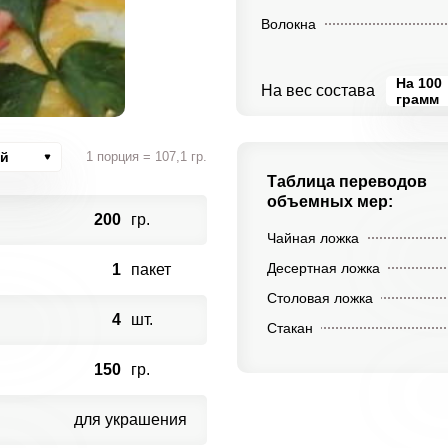
Волокна
На 100
На вес состава
грамм
ий
1 порция = 107,1 гр.
Таблица переводов
объемных мер:
200
гр.
Чайная ложка
Десертная ложка
1
пакет
Столовая ложка
4
шт.
Стакан
150
гр.
для украшения