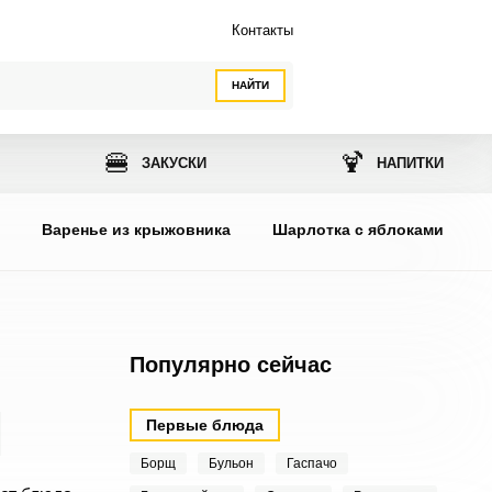
Контакты
НАЙТИ
🍔
🍹
ЗАКУСКИ
НАПИТКИ
ы
Варенье из крыжовника
Шарлотка с яблоками
Популярно сейчас
Первые блюда
Борщ
Бульон
Гаспачо