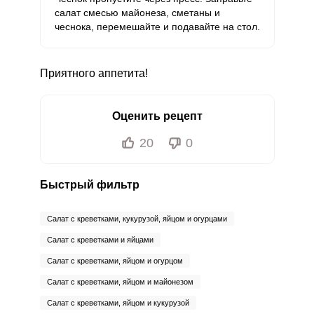
салат смесью майонеза, сметаны и
Селен
чеснока, перемешайте и подавайте на стол.
203.7 мкг
55 мкг
27.1
61.7
Фтор
252.6 мкг
4000 мкг
0.5
1.1
Приятного аппетита!
Хром
17.9 мкг
50 мкг
2.6
6
Оценить рецепт
Цинк
9.3 мг
12 мг
5.7
12.9
20
0
Бор
225 мкг
1200 мкг
1.4
3.1
Ванадий
2.4 мкг
20 мкг
0.9
2
Быстрый фильтр
Молибден
18.4 мкг
70 мкг
1.9
4.4
Салат с креветками, кукурузой, яйцом и огурцами
Салат с креветками и яйцами
Салат с креветками, яйцом и огурцом
Салат с креветками, яйцом и майонезом
Салат с креветками, яйцом и кукурузой