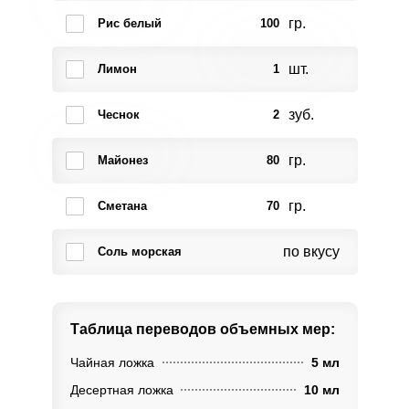
гр.
Рис белый
100
шт.
Лимон
1
зуб.
Чеснок
2
гр.
Майонез
80
гр.
Сметана
70
по вкусу
Соль морская
Таблица переводов
объемных мер:
Чайная ложка
5 мл
Десертная ложка
10 мл