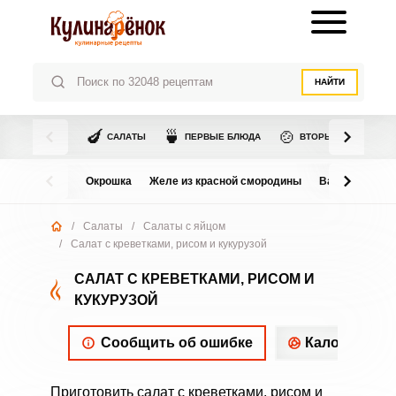
НАЙТИ
🍆
🍵
🍲
САЛАТЫ
ПЕРВЫЕ БЛЮДА
ВТОРЫЕ БЛЮДА
Окрошка
Желе из красной смородины
Варенье из в
/
Салаты
/
Салаты с яйцом
/
Салат с креветками, рисом и кукурузой
САЛАТ С КРЕВЕТКАМИ, РИСОМ И
КУКУРУЗОЙ
Сообщить об ошибке
Калорийнос
Приготовить салат с креветками, рисом и