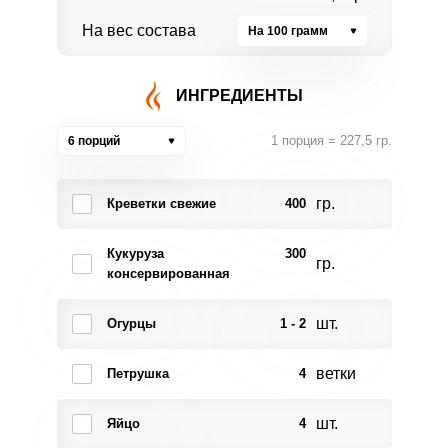
На вес состава
На 100 грамм
ИНГРЕДИЕНТЫ
1 порция = 227,5 гр.
6 порций
гр.
Креветки свежие
400
Кукуруза
300
гр.
консервированная
шт.
Огурцы
1 - 2
ветки
Петрушка
4
шт.
Яйцо
4