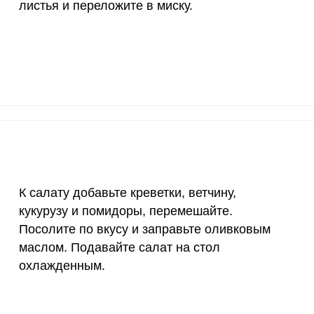
листья и переложите в миску.
70 мкг
7.2
18.
2 мкг
794.2
206
1000 мкг
14.8
38.
200 мкг
7.3
18.
200 мкг
3.2
8.
55 мкг
0.5
1.
К салату добавьте креветки, ветчину,
4000 мкг
0.2
0.
кукурузу и помидоры, перемешайте.
50 мкг
15.9
41.
Посолите по вкусу и заправьте оливковым
маслом. Подавайте салат на стол
12 мг
2523.1
656
охлажденным.
1200 мкг
3.6
9.