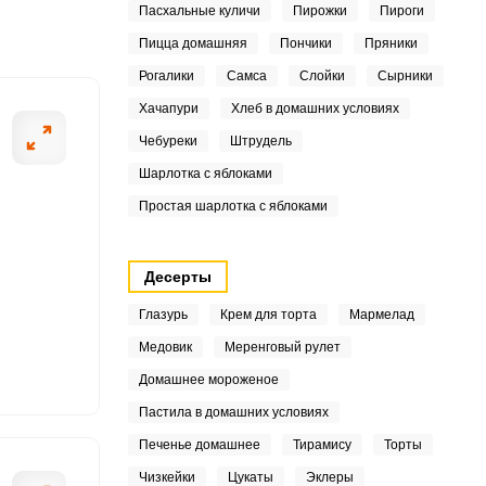
Пасхальные куличи
Пирожки
Пироги
5
Пицца домашняя
Пончики
Пряники
3
Рогалики
Самса
Слойки
Сырники
0
Хачапури
Хлеб в домашних условиях
ШАГ
2 ИЗ 4
Чебуреки
Штрудель
9
Шарлотка с яблоками
Простая шарлотка с яблоками
Десерты
8
Глазурь
Крем для торта
Мармелад
2
Медовик
Меренговый рулет
Домашнее мороженое
8
Пастила в домашних условиях
6
Печенье домашнее
Тирамису
Торты
Чизкейки
Цукаты
Эклеры
6