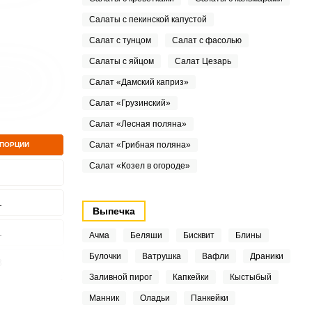
Салаты с пекинской капустой
Салат с тунцом
Салат с фасолью
Салаты с яйцом
Салат Цезарь
Салат «Дамский каприз»
Салат «Грузинский»
Салат «Лесная поляна»
Салат «Грибная поляна»
 ПОРЦИИ
Салат «Козел в огороде»
1
Выпечка
1
Ачма
Беляши
Бисквит
Блины
Булочки
Ватрушка
Вафли
Драники
8
Заливной пирог
Капкейки
Кыстыбый
9
Манник
Оладьи
Панкейки