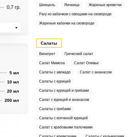
Шницель
Яичница
Жареные креветки
0,7 гр.
Рагу из кабачков с овощами на сковороде
Жареные кабачки на сковороде
Салаты
Винегрет
Греческий салат
Салат Мимоза
Салат Оливье
Салаты с авокадо
Салат с ананасом
5 мл
Салаты с курицей
10 мл
Салаты с курицей и грибами
20 мл
Салат с курицей и ананасом
200 мл
Салаты с грибами
Салаты с копченой курицей
Салат с крабовыми палочками
Салаты с креветками
Салаты с кальмарами