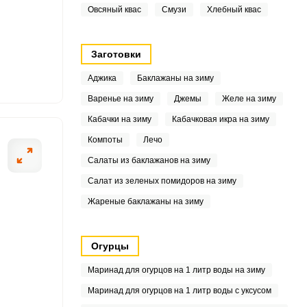
Овсяный квас
Смузи
Хлебный квас
7
6.9
Заготовки
4
Аджика
Баклажаны на зиму
Варенье на зиму
Джемы
Желе на зиму
9
Кабачки на зиму
Кабачковая икра на зиму
4
Компоты
Лечо
Салаты из баклажанов на зиму
3
Салат из зеленых помидоров на зиму
6
Жареные баклажаны на зиму
4
Огурцы
6.3
Маринад для огурцов на 1 литр воды на зиму
4
Маринад для огурцов на 1 литр воды с уксусом