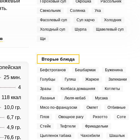
оранжевый
Гороховый суп
Окрошка
Рассольник
ять.
Свекольник
Солянка
Уха
Фасолевый суп
Суп харчо
Холодник
Холодный суп
Шурпа
Щавелевый суп
ов
Щи
Вторые блюда
опейская
Бефстроганов
Бешбармак
Буженина
25 мин.
Голубцы
Гуляш
Жаркое
Запеканки
4
Зразы
Колбаса домашняя
Котлеты
118 ккал
Лазанья
Люля-кебаб
Мусака
10,0 гр.
Мясо по-французски
Омлет
Отбивные
6,7 гр.
Плов
Овощное рагу
Ризотто
Соте
Стейк
Тефтели
Фрикадельки
4,9 гр.
Цыпленок табака
Чахохбили
Шашлык
76,6 гр.