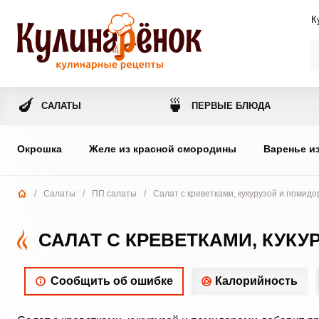
К
🍆
🍵
САЛАТЫ
ПЕРВЫЕ БЛЮДА
Окрошка
Желе из красной смородины
Варенье и
/
Салаты
/
ПП салаты
/
Салат с креветками, кукурузой и помид
САЛАТ С КРЕВЕТКАМИ, КУК
Сообщить об ошибке
Калорийность