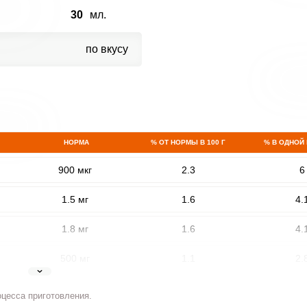
30
мл.
по вкусу
НОРМА
% ОТ НОРМЫ В 100 Г
% В ОДНОЙ
900 мкг
2.3
6
1.5 мг
1.6
4.
1.8 мг
1.6
4.
500 мг
1.1
2.
5 мг
3.4
8.
оцесса приготовления.