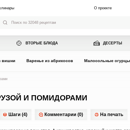
улинары
О проекте
🍲
🍰
ВТОРЫЕ БЛЮДА
ДЕСЕРТЫ
з вишни
Варенье из абрикосов
Малосольные огурц
орами
УРУЗОЙ И ПОМИДОРАМИ
Шаги (4)
Комментарии (0)
На печать