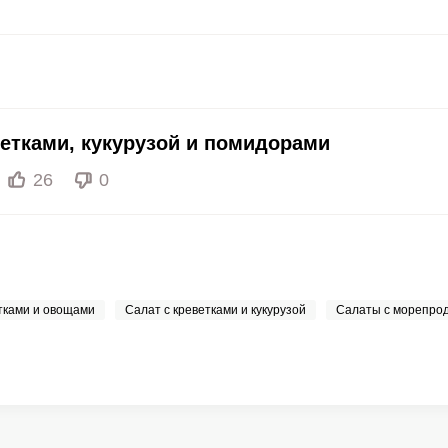
20 мкг
4.8
12.
70 мкг
4.5
11.
ветками, кукурузой и помидорами
26
0
тками и овощами
Салат с креветками и кукурузой
Салаты с морепро