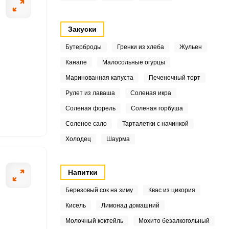
5
Закуски
4
Бутерброды
Гренки из хлеба
Жульен
Канапе
Малосольные огурцы
5
ОТПРАВИТЬ СООБЩЕНИЕ
Маринованная капуста
Печеночный торт
5
Рулет из лаваша
Соленая икра
1
Соленая форель
Соленая горбуша
Соленое сало
Тарталетки с начинкой
9
Холодец
Шаурма
режьте соломкой.
Помидоры помой
.3
Напитки
6.9
Березовый сок на зиму
Квас из цикория
8
Кисель
Лимонад домашний
3
Молочный коктейль
Мохито безалкогольный