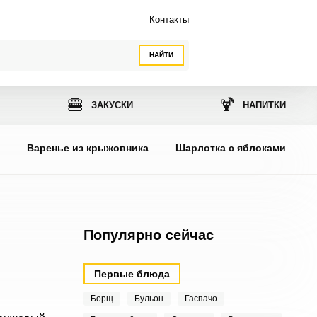
Контакты
НАЙТИ
🍔
🍹
ЗАКУСКИ
НАПИТКИ
ы
Варенье из крыжовника
Шарлотка с яблоками
Популярно сейчас
Первые блюда
Борщ
Бульон
Гаспачо