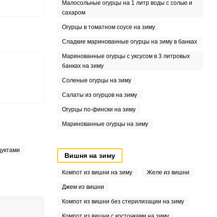
5
Малосольные огурцы на 1 литр воды с солью и
сахаром
6
Огурцы в томатном соусе на зиму
Сладкие маринованные огурцы на зиму в банках
Маринованные огурцы с уксусом в 3 литровых
банках на зиму
Соленые огурцы на зиму
Салаты из огурцов на зиму
Огурцы по-фински на зиму
Маринованные огурцы на зиму
дуктами
Вишня на зиму
Компот из вишни на зиму
Желе из вишни
Джем из вишни
Компот из вишни без стерилизации на зиму
Компот из вишни с косточками на зиму