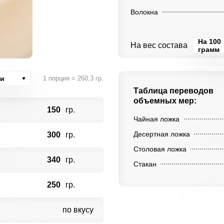
Волокна
На 100
На вес состава
грамм
ии
1 порция = 260,3 гр.
Таблица переводов
объемных мер:
150
гр.
Чайная ложка
Десертная ложка
300
гр.
Столовая ложка
340
гр.
Стакан
250
гр.
по вкусу