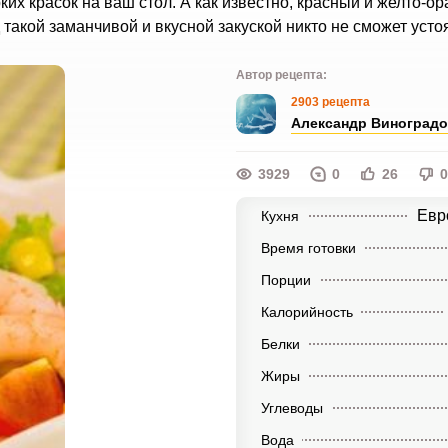
ких красок на ваш стол. А как известно, красный и желто-
такой заманчивой и вкусной закуской никто не сможет усто
Автор рецепта:
2903 рецепта
Александр Виноград
3929
0
26
0
Евр
Кухня
Время готовки
Порции
Калорийность
Белки
Жиры
Углеводы
Вода