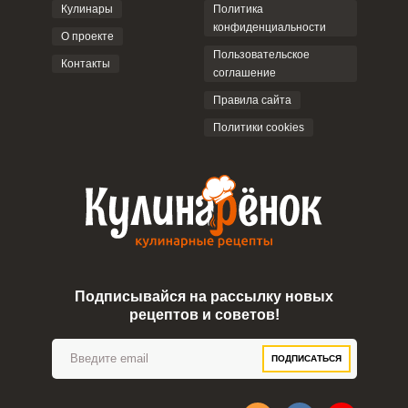
Кулинары
Политика
конфиденциальности
О проекте
Пользовательское
Контакты
соглашение
ОТПРАВИТЬ КОММЕНТАРИЙ
Правила сайта
Политики cookies
Сообщить об ошибке
ВХОД НА САЙТ
РЕГИСТРАЦИЯ
ШАГ
Ш
1 ИЗ 6
Войдите
с помощью социальных сетей:
Подписывайся на рассылку новых
рецептов и советов!
или
ПОДПИСАТЬСЯ