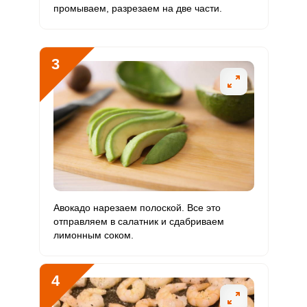
промываем, разрезаем на две части.
Калий
3150 мг
2500 мг
10.9
21
Кальций
542.3 мг
1000 мг
4.7
9
3
Кремний
73.8 мг
30 мг
21.2
41
Магний
341.9 мг
400 мг
7.4
14.2
Натрий
2826.1 мг
1300 мг
18.7
36.2
Сера
837.8 мг
500 мг
14.4
27.9
Фосфор
1653.4 мг
800 мг
17.8
34.4
Авокадо нарезаем полоской. Все это
отправляем в салатник и сдабриваем
Хлор
154.8 мг
2300 мг
0.6
1.1
лимонным соком.
Алюминий
450 мкг
30 мкг
129.3
250
4
Железо
8.2 мг
18 мг
3.9
7.6