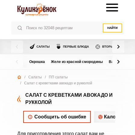
НАЙТИ
🍆
🍵
🍲
САЛАТЫ
ПЕРВЫЕ БЛЮДА
ВТОРЫЕ БЛЮДА
Окрошка
Желе из красной смородины
Варенье из в
/
Салаты
/
ПП салаты
/
Салат с креветками авокадо и рукколой
САЛАТ С КРЕВЕТКАМИ АВОКАДО И
РУККОЛОЙ
Сообщить об ошибке
Калорийнос
Для приготовления этого салат вам не