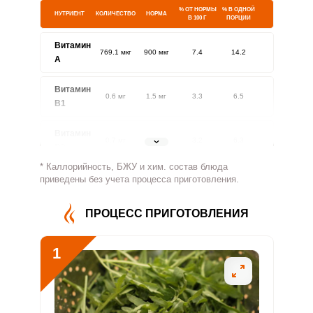
% ОТ НОРМЫ
% В ОДНОЙ
НУТРИЕНТ
КОЛИЧЕСТВО
НОРМА
В 100 Г
ПОРЦИИ
Витамин
769.1 мкг
900 мкг
7.4
14.2
A
Витамин
0.6 мг
1.5 мг
3.3
6.5
В1
Витамин
0.7 мг
1.8 мг
3.2
6.3
В2
* Каллорийность, БЖУ и хим. состав блюда
Витамин
приведены без учета процесса приготовления.
492.9 мг
500 мг
8.5
16.4
В4
ПРОЦЕСС ПРИГОТОВЛЕНИЯ
Витамин
6.3 мг
5 мг
10.8
21
В5
1
Витамин
1.8 мг
2 мг
7.8
15.1
В6
Витамин