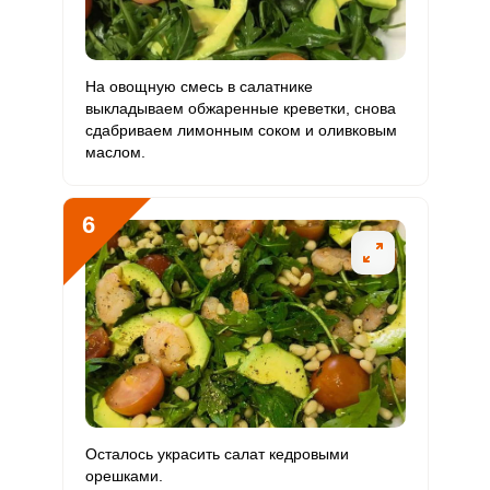
Бор
332.5 мкг
1200 мкг
2.4
4.6
На овощную смесь в салатнике
Ванадий
27.9 мкг
20 мкг
12
23.3
выкладываем обжаренные креветки, снова
сдабриваем лимонным соком и оливковым
Молибден
25 мкг
70 мкг
3.1
6
маслом.
6
Осталось украсить салат кедровыми
орешками.