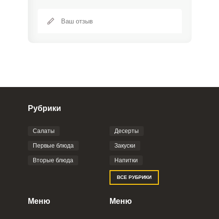
Рубрики
Салаты
Десерты
Фото до 4 шт, до 5 mb
ПРИКРЕПИТЬ
Первые блюда
Закуски
Вторые блюда
Напитки
Отправляя эту форму, вы соглашаетесь с
ВСЕ РУБРИКИ
Правилами сайта
,
Политикой
конфиденциальности
,
Политикой обработки
персональных данных
и
Пользовательским
Меню
Меню
соглашением
.