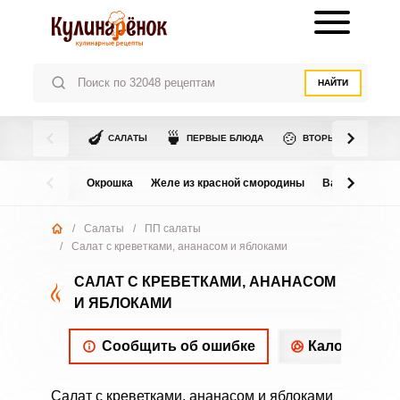
НАЙТИ
🍆
🍵
🍲
САЛАТЫ
ПЕРВЫЕ БЛЮДА
ВТОРЫЕ БЛЮДА
Окрошка
Желе из красной смородины
Варенье из в
/
Салаты
/
ПП салаты
/
Салат с креветками, ананасом и яблоками
САЛАТ С КРЕВЕТКАМИ, АНАНАСОМ
И ЯБЛОКАМИ
Сообщить об ошибке
Калорийнос
Салат с креветками, ананасом и яблоками