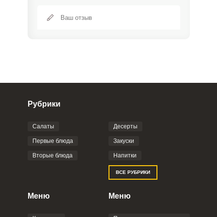
Рубрики
Салаты
Десерты
Фото до 4 шт, до 5 mb
ПРИКРЕПИТЬ
Первые блюда
Закуски
Вторые блюда
Напитки
Отправляя эту форму, вы соглашаетесь с
ВСЕ РУБРИКИ
Правилами сайта
,
Политикой
конфиденциальности
,
Политикой обработки
персональных данных
и
Пользовательским
Меню
Меню
соглашением
.