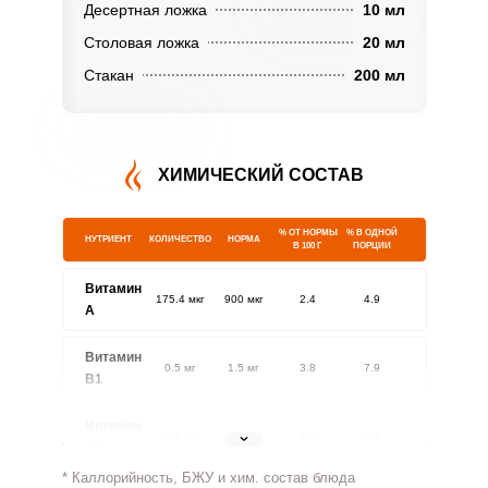
Десертная ложка
10 мл
Столовая ложка
20 мл
Стакан
200 мл
ХИМИЧЕСКИЙ СОСТАВ
% ОТ НОРМЫ
% В ОДНОЙ
НУТРИЕНТ
КОЛИЧЕСТВО
НОРМА
В 100 Г
ПОРЦИИ
Витамин
175.4 мкг
900 мкг
2.4
4.9
A
Витамин
0.5 мг
1.5 мг
3.8
7.9
В1
Витамин
0.2 мг
1.8 мг
1.2
2.4
В2
* Каллорийность, БЖУ и хим. состав блюда