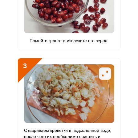
Витамин
26.1 мкг
120 мкг
3.1
5.4
К
Витамин
6 мг
20 мг
4.3
7.5
РР
Помойте гранат и извлеките его зерна.
Калий
583.7 мг
2500 мг
3.3
5.8
Кальций
216.2 мг
1000 мг
3.1
5.4
3
Кремний
4 мг
30 мг
1.9
3.3
Магний
72.3 мг
400 мг
2.6
4.5
Натрий
2029.5 мг
1300 мг
22.3
39
Сера
349.7 мг
500 мг
10
17.5
Фосфор
565.5 мг
800 мг
10.1
17.7
Отвариваем креветки в подсоленной воде,
после чего их необходимо очистить и