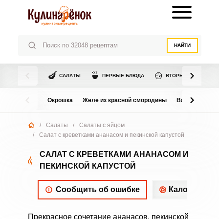
НАЙТИ
🍆
🍵
🍲
САЛАТЫ
ПЕРВЫЕ БЛЮДА
ВТОРЫЕ БЛЮДА
Окрошка
Желе из красной смородины
Варенье из в
/
Салаты
/
Салаты с яйцом
/
Салат с креветками ананасом и пекинской капустой
САЛАТ С КРЕВЕТКАМИ АНАНАСОМ И
ПЕКИНСКОЙ КАПУСТОЙ
Сообщить об ошибке
Калорийнос
Прекрасное сочетание ананасов, пекинской