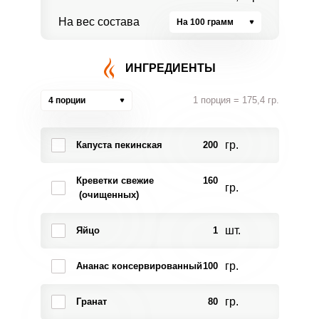
На вес состава
На 100 грамм
ИНГРЕДИЕНТЫ
1 порция = 175,4 гр.
4 порции
гр.
Капуста пекинская
200
Креветки свежие
160
гр.
(очищенных)
шт.
Яйцо
1
гр.
Ананас консервированный
100
гр.
Гранат
80