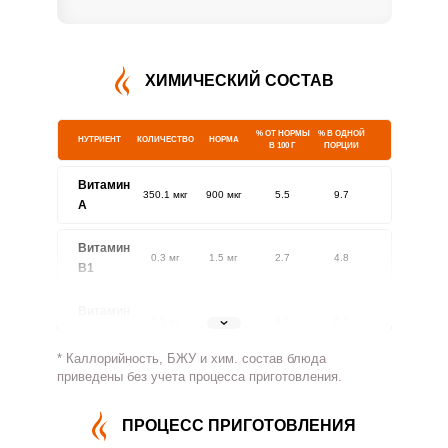
ХИМИЧЕСКИЙ СОСТАВ
% ОТ НОРМЫ
% В ОДНОЙ
НУТРИЕНТ
КОЛИЧЕСТВО
НОРМА
В 100 Г
ПОРЦИИ
Витамин
350.1 мкг
900 мкг
5.5
9.7
A
Витамин
0.3 мг
1.5 мг
2.7
4.8
В1
Витамин
0.5 мг
1.8 мг
3.7
6.5
В2
* Каллорийность, БЖУ и хим. состав блюда
Витамин
приведены без учета процесса приготовления.
363.6 мг
500 мг
10.4
18.2
В4
ПРОЦЕСС ПРИГОТОВЛЕНИЯ
Витамин
2 мг
5 мг
5.6
9.8