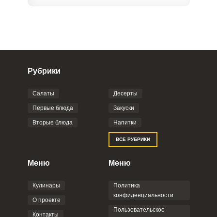
Рубрики
Салаты
Десерты
Фото до 4 шт, до 5 mb
ПРИКРЕПИТЬ
Первые блюда
Закуски
Вторые блюда
Напитки
Отправляя эту форму, вы соглашаетесь с
ВСЕ РУБРИКИ
Правилами сайта
,
Политикой
конфиденциальности
,
Политикой обработки
персональных данных
и
Пользовательским
Меню
Меню
соглашением
.
Кулинары
Политика
конфиденциальности
О проекте
Пользовательское
Контакты