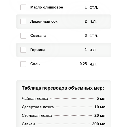
ст.л.
Масло оливковое
1
ч.л.
Лимонный сок
2
ст.л.
Сметана
3
ч.л.
Горчица
1
ч.л.
Соль
0.25
Таблица переводов
объемных мер:
Чайная ложка
5 мл
Десертная ложка
10 мл
Столовая ложка
20 мл
Стакан
200 мл