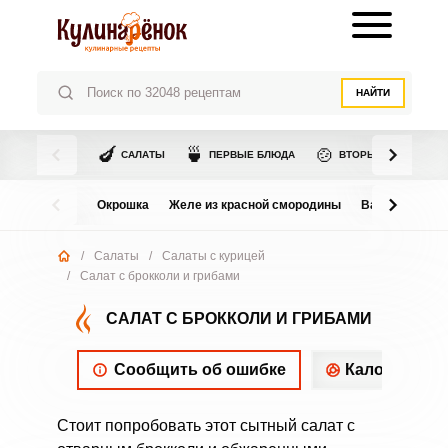
НАЙТИ
🍆
🍵
🍲
САЛАТЫ
ПЕРВЫЕ БЛЮДА
ВТОРЫЕ БЛЮДА
Окрошка
Желе из красной смородины
Варенье из в
/
Салаты
/
Салаты с курицей
/
Салат с брокколи и грибами
САЛАТ С БРОККОЛИ И ГРИБАМИ
Сообщить об ошибке
Калорийнос
Стоит попробовать этот сытный салат с