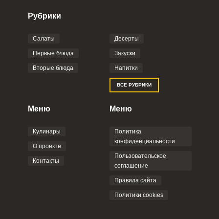
Рубрики
Салаты
Десерты
Фото до 4 шт, до 5 mb
ПРИКРЕПИТЬ
Первые блюда
Закуски
Вторые блюда
Напитки
Отправляя эту форму, вы соглашаетесь с
ВСЕ РУБРИКИ
Правилами сайта
,
Политикой
конфиденциальности
,
Политикой обработки
персональных данных
и
Пользовательским
Меню
Меню
соглашением
.
Кулинары
Политика
конфиденциальности
О проекте
Пользовательское
Контакты
соглашение
ОТПРАВИТЬ КОММЕНТАРИЙ
Правила сайта
Политики cookies