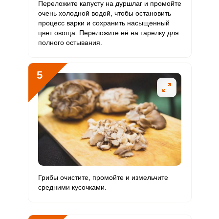
Переложите капусту на дуршлаг и промойте
очень холодной водой, чтобы остановить
Забыли пароль?
Фтор
134.2 мкг
4000 мкг
0.2
0.6
процесс варки и сохранить насыщенный
ОТПРАВИТЬ СООБЩЕНИЕ
цвет овоща. Переложите её на тарелку для
Хром
56 мкг
50 мкг
7.5
18.7
полного остывания.
Цинк
11.7 мг
12 мг
6.5
16.3
5
Бор
0
1200 мкг
0
0
Ванадий
0
20 мкг
0
0
Молибден
14.5 мкг
70 мкг
1.4
3.5
Грибы очистите, промойте и измельчите
средними кусочками.