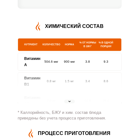
ХИМИЧЕСКИЙ СОСТАВ
% ОТ НОРМЫ
% В ОДНОЙ
НУТРИЕНТ
КОЛИЧЕСТВО
НОРМА
В 100 Г
ПОРЦИИ
Витамин
504.6 мкг
900 мкг
3.8
9.3
A
Витамин
0.8 мг
1.5 мг
3.4
8.6
В1
Витамин
2.8 мг
1.8 мг
10.5
26.1
В2
* Каллорийность, БЖУ и хим. состав блюда
Витамин
приведены без учета процесса приготовления.
220 мг
500 мг
2.9
7.3
В4
ПРОЦЕСС ПРИГОТОВЛЕНИЯ
Витамин