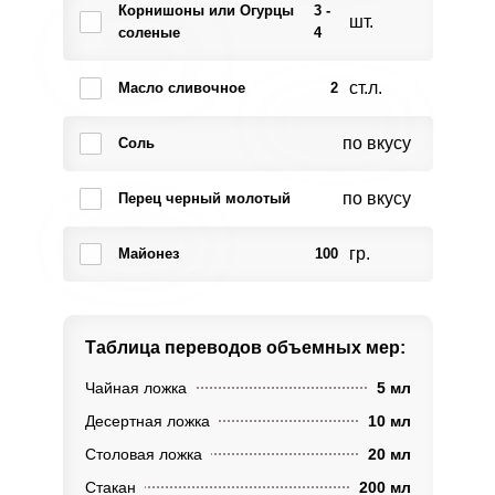
Корнишоны или Огурцы
3 -
шт.
соленые
4
ст.л.
Масло сливочное
2
по вкусу
Соль
по вкусу
Перец черный молотый
гр.
Майонез
100
Таблица переводов
объемных мер:
Чайная ложка
5 мл
Десертная ложка
10 мл
Столовая ложка
20 мл
Стакан
200 мл