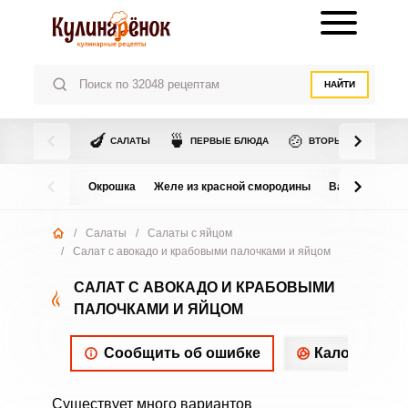
НАЙТИ
🍆
🍵
🍲
САЛАТЫ
ПЕРВЫЕ БЛЮДА
ВТОРЫЕ БЛЮДА
Окрошка
Желе из красной смородины
Варенье из в
/
Салаты
/
Салаты с яйцом
/
Салат с авокадо и крабовыми палочками и яйцом
САЛАТ С АВОКАДО И КРАБОВЫМИ
ПАЛОЧКАМИ И ЯЙЦОМ
Сообщить об ошибке
Калорийнос
Существует много вариантов