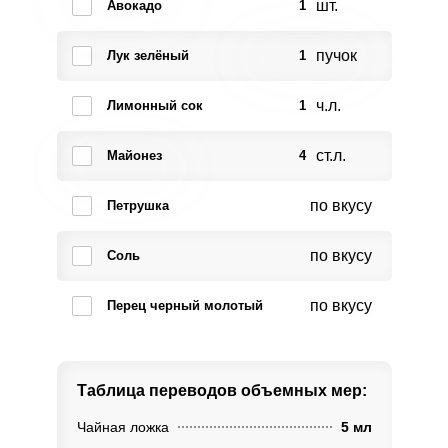
шт.
Авокадо
1
пучок
Лук зелёный
1
ч.л.
Лимонный сок
1
ст.л.
Майонез
4
по вкусу
Петрушка
по вкусу
Соль
по вкусу
Перец черный молотый
Таблица переводов
объемных мер:
Чайная ложка
5 мл