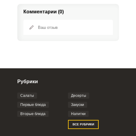
Комментарии (0)
Рубрики
Салаты
Десерты
Фото до 4 шт, до 5 mb
ПРИКРЕПИТЬ
Первые блюда
Закуски
Вторые блюда
Напитки
Отправляя эту форму, вы соглашаетесь с
ВСЕ РУБРИКИ
Правилами сайта
,
Политикой
конфиденциальности
,
Политикой обработки