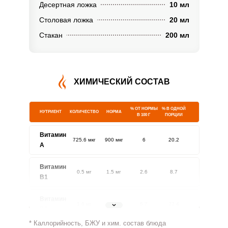
Десертная ложка
10 мл
Столовая ложка
20 мл
Стакан
200 мл
ХИМИЧЕСКИЙ СОСТАВ
% ОТ НОРМЫ
% В ОДНОЙ
НУТРИЕНТ
КОЛИЧЕСТВО
НОРМА
В 100 Г
ПОРЦИИ
Витамин
725.6 мкг
900 мкг
6
20.2
A
Витамин
0.5 мг
1.5 мг
2.6
8.7
В1
Витамин
1.6 мг
1.8 мг
6.7
22.4
В2
* Каллорийность, БЖУ и хим. состав блюда