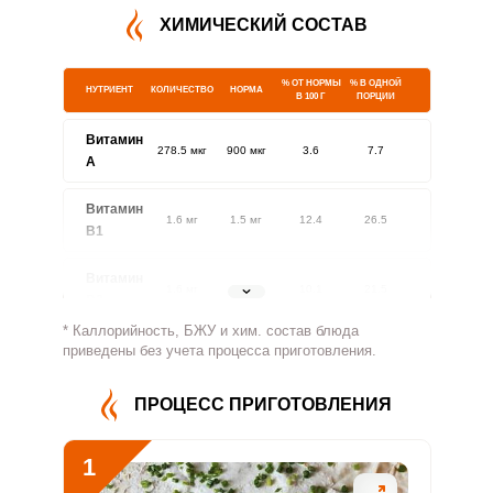
ХИМИЧЕСКИЙ СОСТАВ
% ОТ НОРМЫ
% В ОДНОЙ
НУТРИЕНТ
КОЛИЧЕСТВО
НОРМА
В 100 Г
ПОРЦИИ
Витамин
278.5 мкг
900 мкг
3.6
7.7
A
Витамин
1.6 мг
1.5 мг
12.4
26.5
В1
Витамин
1.6 мг
1.8 мг
10.1
21.5
В2
* Каллорийность, БЖУ и хим. состав блюда
Витамин
приведены без учета процесса приготовления.
354.2 мг
500 мг
8.3
17.7
В4
ПРОЦЕСС ПРИГОТОВЛЕНИЯ
Витамин
6.9 мг
5 мг
16.3
34.7
В5
1
Витамин