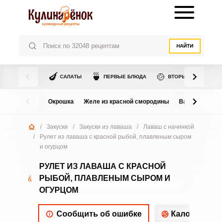
НАЙТИ
🍆
🍵
🍲
САЛАТЫ
ПЕРВЫЕ БЛЮДА
ВТОРЫЕ БЛЮДА
Окрошка
Желе из красной смородины
Варенье из в
/
Закуски
/
Закуски из лаваша
/
Лаваш с начинкой
/
Рулет из лаваша с красной рыбой, плавленым сыром
и огурцом
РУЛЕТ ИЗ ЛАВАША С КРАСНОЙ
РЫБОЙ, ПЛАВЛЕНЫМ СЫРОМ И
ОГУРЦОМ
Сообщить об ошибке
Калорийнос