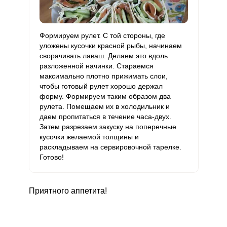
Хром
15.6 мкг
50 мкг
3.7
7.8
Цинк
8.1 мг
12 мг
7.9
16.9
Формируем рулет. С той стороны, где
уложены кусочки красной рыбы, начинаем
Бор
211.6 мкг
1200 мкг
2.1
4.4
сворачивать лаваш. Делаем это вдоль
разложенной начинки. Стараемся
Ванадий
226.9 мкг
20 мкг
133.1
283.6
максимально плотно прижимать слои,
чтобы готовый рулет хорошо держал
Молибден
49.1 мкг
70 мкг
8.2
17.5
форму. Формируем таким образом два
рулета. Помещаем их в холодильник и
даем пропитаться в течение часа-двух.
Затем разрезаем закуску на поперечные
кусочки желаемой толщины и
раскладываем на сервировочной тарелке.
Готово!
Приятного аппетита!