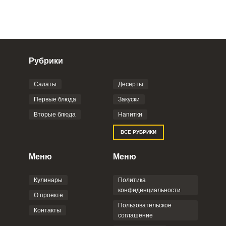
Рубрики
Салаты
Десерты
Фото до 4 шт, до 5 mb
ПРИКРЕПИТЬ
Первые блюда
Закуски
Вторые блюда
Напитки
Отправляя эту форму, вы соглашаетесь с
ВСЕ РУБРИКИ
Правилами сайта
,
Политикой
конфиденциальности
,
Политикой обработки
персональных данных
и
Пользовательским
Меню
Меню
соглашением
.
Кулинары
Политика
конфиденциальности
О проекте
Пользовательское
Контакты
соглашение
ОТПРАВИТЬ КОММЕНТАРИЙ