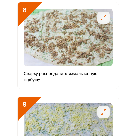
8
Сверху распределите измельченную
горбушу.
9