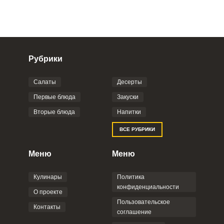
Рубрики
Салаты
Десерты
Фото до 4 шт, до 5 mb
ПРИКРЕПИТЬ
Первые блюда
Закуски
Вторые блюда
Напитки
Отправляя эту форму, вы соглашаетесь с
ВСЕ РУБРИКИ
Правилами сайта
,
Политикой
конфиденциальности
,
Политикой обработки
персональных данных
и
Пользовательским
Меню
Меню
соглашением
.
Кулинары
Политика
конфиденциальности
О проекте
Пользовательское
Контакты
соглашение
ОТПРАВИТЬ КОММЕНТАРИЙ