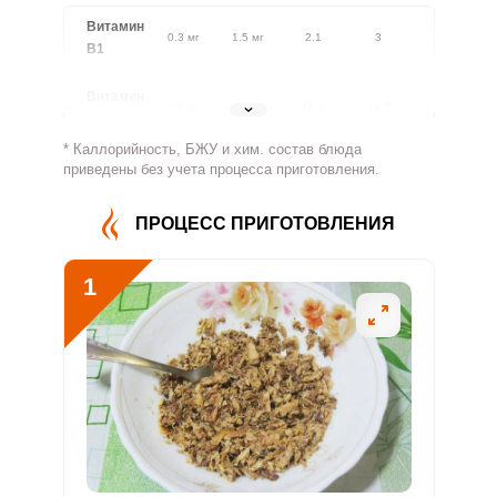
Витамин
0.3 мг
1.5 мг
2.1
3
В1
Витамин
1.5 мг
1.8 мг
10.1
14.2
В2
* Каллорийность, БЖУ и хим. состав блюда
Витамин
приведены без учета процесса приготовления.
494.3 мг
500 мг
11.8
16.5
В4
ПРОЦЕСС ПРИГОТОВЛЕНИЯ
Витамин
3.1 мг
5 мг
7.4
10.4
В5
1
Витамин
0.5 мг
2 мг
2.8
3.9
В6
Витамин
32.3 мкг
400 мкг
1
1.3
В9
Витамин
3.3 мкг
3 мкг
12.9
18.1
В12