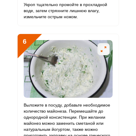
Укроп тщательно промойте в прохладной
или
Молибден
21.1 мкг
70 мкг
3.6
5
воде, затем стряхните лишнюю влагу,
измельчите острым ножом.
6
Готовить рулет из лаваша с консервой горбуши легко!
Отправляя эту форму, вы соглашаетесь с
Правилами сайта
,
Запомнить меня
Политикой конфиденциальности
,
Политикой обработки
Консервным ножом откройте банку консервированной
персональных данных
и
Пользовательским соглашением
горбуши. Выложите ее в посуду и тщательно разомните
ВХОД
вилкой до состояния однородной консистенции.
о
ЕЩЕ НЕ ЗАРЕГИСТРИРОВАННЫ?
Забыли пароль?
ОТПРАВИТЬ СООБЩЕНИЕ
Выложите в посуду, добавьте необходимое
количество майонеза. Перемешайте до
однородной консистенции. При желании
майонез можно заменить сметаной или
натуральным йогуртом, также можно
приготовить заправку на основе греческого