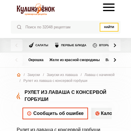
НАЙТИ
🍆
🍵
🍲
САЛАТЫ
ПЕРВЫЕ БЛЮДА
ВТОРЫЕ БЛЮДА
Окрошка
Желе из красной смородины
Варенье из в
/
Закуски
/
Закуски из лаваша
/
Лаваш с начинкой
/
Рулет из лаваша с консервой горбуши
РУЛЕТ ИЗ ЛАВАША С КОНСЕРВОЙ
ГОРБУШИ
Сообщить об ошибке
Калорийнос
Рулет из лаваша с консервой горбуши