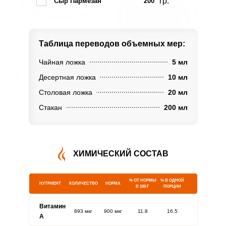
гр.
Сыр Пармезан
200
Таблица переводов
объемных мер:
Чайная ложка
5 мл
Десертная ложка
10 мл
Столовая ложка
20 мл
Стакан
200 мл
ХИМИЧЕСКИЙ СОСТАВ
% ОТ НОРМЫ
% В ОДНОЙ
НУТРИЕНТ
КОЛИЧЕСТВО
НОРМА
В 100 Г
ПОРЦИИ
Витамин
893 мкг
900 мкг
11.8
16.5
A