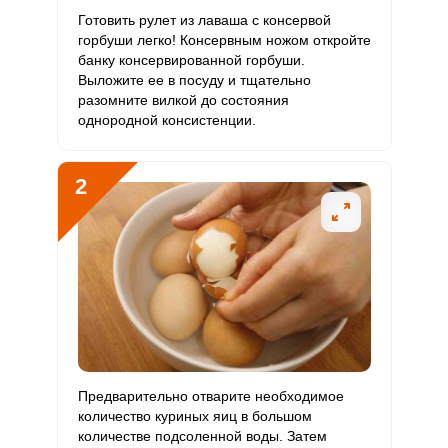
Витамин
Готовить рулет из лаваша с консервой
0
90 мкг
0
0
С
горбуши легко! Консервным ножом откройте
банку консервированной горбуши.
Выложите ее в посуду и тщательно
Витамин
4.6 мкг
10 мкг
5.5
7.7
разомните вилкой до состояния
D
однородной консистенции.
Витамин
76.8 мг
15 мг
60.9
85.3
E
2
Биотин
33.8 мг
50 мг
8
11.3
Витамин
3.9 мкг
120 мкг
0.4
0.5
К
Витамин
14.3 мг
20 мг
8.5
11.9
РР
Калий
547.8 мг
2500 мг
2.6
3.7
Предварительно отварите необходимое
количество куриных яиц в большом
Кальций
2548.3 мг
1000 мг
30.3
42.5
количестве подсоленной воды. Затем