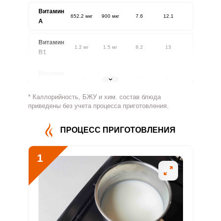
Витамин
652.2 мкг
900 мкг
7.6
12.1
A
Витамин
1.2 мг
1.5 мг
8.2
13
В1
Витамин
1 мг
1.8 мг
5.7
9.1
В2
* Каллорийность, БЖУ и хим. состав блюда
Витамин
приведены без учета процесса приготовления.
564.1 мг
500 мг
11.8
18.8
В4
ПРОЦЕСС ПРИГОТОВЛЕНИЯ
Витамин
3.6 мг
5 мг
7.4
11.8
В5
1
Витамин
1.2 мг
2 мг
6.1
9.7
В6
Витамин
210 мкг
400 мкг
5.5
8.8
В9