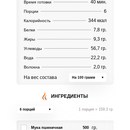
40 мин.
Время готовки
6
Порции
344 ккал
Калорийность
7,8 гр.
Белки
9,3 гр.
Жиры
56,7 гр.
Углеводы
22,2 гр.
Вода
2,0 гр.
Волокна
На вес состава
На 100 грамм
ИНГРЕДИЕНТЫ
1 порция = 159,3 гр.
6 порций
гр.
Мука пшеничная
500