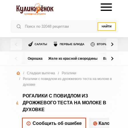
НАЙТИ
🍆
🍵
🍲
САЛАТЫ
ПЕРВЫЕ БЛЮДА
ВТОРЫЕ БЛЮДА
Окрошка
Желе из красной смородины
Варенье из в
/
Сладкая выпечка
/
Рогалики
/
Рогалики с повидлом из дрожжевого теста на молоке в
духовке
РОГАЛИКИ С ПОВИДЛОМ ИЗ
ДРОЖЖЕВОГО ТЕСТА НА МОЛОКЕ В
ДУХОВКЕ
Сообщить об ошибке
Калорийнос