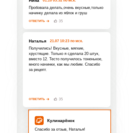
Нина
01.10 05:52 по мск.
Пробовала делать,очень вкусные,только
начинку делала из яблок и груш
35
ОТВЕТИТЬ
Наталья
21.07 10:23 по мск.
Получились! Вкусные, мягкие,
Фото до 4 шт, до 5 mb
ПРИКРЕПИТЬ
хрустящие. Только я сделала 20 штук,
вместо 12. Тесто получилось тоненькое,
много начинки, как мы любим. Спасибо
Отправляя эту форму, вы соглашаетесь с
за рецепт.
Правилами сайта
,
Политикой
конфиденциальности
,
Политикой обработки
персональных данных
и
Пользовательским
соглашением
.
35
ОТВЕТИТЬ
Кулинарёнок
ОТПРАВИТЬ КОММЕНТАРИЙ
Спасибо за отзыв, Наталья!