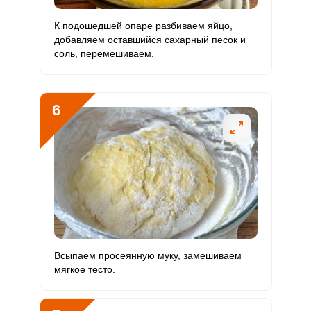
К подошедшей опаре разбиваем яйцо,
Ванадий
455.5 мкг
20 мкг
238.2
379.6
добавляем оставшийся сахарный песок и
соль, перемешиваем.
Молибден
77.6 мкг
70 мкг
11.6
18.5
6
Всыпаем просеянную муку, замешиваем
мягкое тесто.