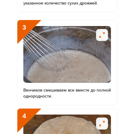
указанное количество сухих дрожжей.
Кальций
371.3 мг
1000 мг
3.9
6.2
Кремний
39.9 мг
30 мг
13.9
22.2
3
Магний
177.9 мг
400 мг
4.7
7.4
Натрий
2135.2 мг
1300 мг
17.2
27.4
Сера
593.5 мг
500 мг
12.4
19.8
Фосфор
808.8 мг
800 мг
10.6
16.8
Хлор
3275.4 мг
2300 мг
14.9
23.7
Венчиком смешиваем все вместе до полной
однородности.
Алюминий
5.5 мкг
30 мкг
1.9
3.1
Железо
13.2 мг
18 мг
7.7
12.2
4
Йод
32.7 мкг
150 мкг
2.3
3.6