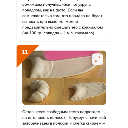
обжимаем получившийся полукруг с
повидлом, как на фото. Если вы
сомневаетесь в том, что повидло не будет
вытекать при выпечке, можно
предварительно смешать его с крахмалом
Сообщить об ошибке
(на 100 гр. повидла – 1 ч.л. крахмала)
ВХОД НА САЙТ
РЕГИСТРАЦИЯ
ШАГ
Ш
1 ИЗ 16
2
11
Войдите
с помощью социальных сетей:
или
Оставшееся свободным тесто надрезаем
на пять-шесть полосок. Полукруг с начинкой
заворачиваем в полоски и слегка сгибаем –
Чтобы приготовить рогалики с повидлом из дрожжевого