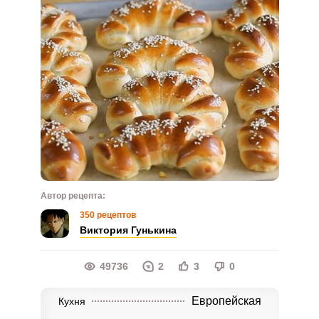
Автор рецепта:
350 рецептов
Виктория Гунькина
49736
2
3
0
Европейская
Кухня