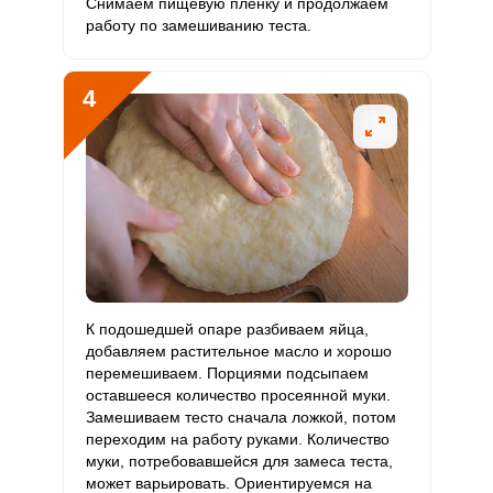
Снимаем пищевую пленку и продолжаем
Литий
0
70 мкг
0
0
работу по замешиванию теста.
Марганец
4.4 мкг
2 мкг
14.3
27.2
4
Медь
837.3 мкг
1000 мкг
5.5
10.5
Никель
15.4 мкг
200 мкг
0.5
1
Рубидий
0
200 мкг
0
0
Селен
78.9 мкг
55 мкг
9.4
17.9
Фтор
220.3 мкг
4000 мкг
0.4
0.7
К подошедшей опаре разбиваем яйца,
Хром
20.2 мкг
50 мкг
2.7
5.1
добавляем растительное масло и хорошо
перемешиваем. Порциями подсыпаем
Цинк
6.4 мг
12 мг
3.5
6.6
оставшееся количество просеянной муки.
Замешиваем тесто сначала ложкой, потом
Бор
259 мкг
1200 мкг
1.4
2.7
переходим на работу руками. Количество
муки, потребовавшейся для замеса теста,
Ванадий
может варьировать. Ориентируемся на
630 мкг
20 мкг
206.8
393.8