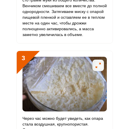
сто грамм муки из общего количества.
Венчиком смешиваем все вместе до полной
Кремний
28 мг
30 мг
6.1
11.7
однородности. Затягиваем миску с опарой
пищевой пленкой и оставляем ее в теплом
Магний
309.3 мг
400 мг
5.1
9.7
месте на один час, чтобы дрожжи
полноценно активировались, а масса
Натрий
2128.6 мг
1300 мг
10.7
20.5
заметно увеличилась в объеме.
Сера
710.5 мг
500 мг
9.3
17.8
3
Фосфор
913.9 мг
800 мг
7.5
14.3
Хлор
3313.1 мг
2300 мг
9.5
18
Алюминий
0.5 мкг
30 мкг
0.1
0.2
Железо
21.2 мг
18 мг
7.7
14.7
Йод
34.9 мкг
150 мкг
1.5
2.9
Через час можно будет увидеть, как опара
Кобальт
24 мкг
10 мкг
15.7
29.9
стала воздушная, крупнопористая.