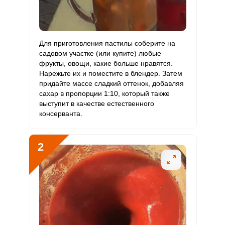
Витамин
0
3 мкг
0
0
В12
Витамин
Для приготовления пастилы соберите на
50 мкг
90 мкг
10
55.6
С
садовом участке (или купите) любые
фрукты, овощи, какие больше нравятся.
Нарежьте их и поместите в блендер. Затем
Витамин
0
10 мкг
0
0
придайте массе сладкий оттенок, добавляя
D
сахар в пропорции 1:10, который также
выступит в качестве естественного
Витамин
7.7 мг
15 мг
9.2
51.3
консерванта.
E
Биотин
1.4 мг
50 мг
0.5
2.7
2
Витамин
17.3 мкг
120 мкг
2.6
14.4
К
Витамин
4 мг
20 мг
3.6
20
РР
Сообщить об ошибке
Калий
1548.5 мг
2500 мг
11.2
61.9