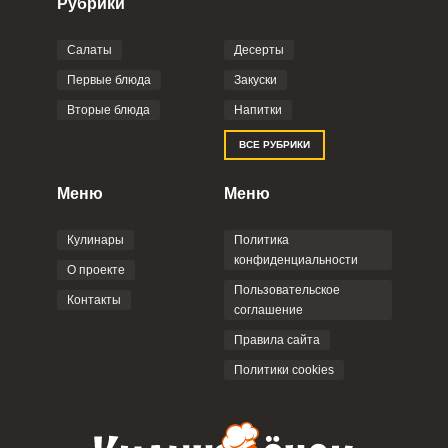
Рубрики
Салаты
Десерты
Фото до 4 шт, до 5 mb
ПРИКРЕПИТЬ
Первые блюда
Закуски
Вторые блюда
Напитки
Отправляя эту форму, вы соглашаетесь с
ВСЕ РУБРИКИ
Правилами сайта
,
Политикой
конфиденциальности
,
Политикой обработки
персональных данных
и
Пользовательским
Меню
Меню
соглашением
.
Кулинары
Политика
конфиденциальности
О проекте
Пользовательское
Контакты
соглашение
ОТПРАВИТЬ КОММЕНТАРИЙ
Правила сайта
Политики cookies