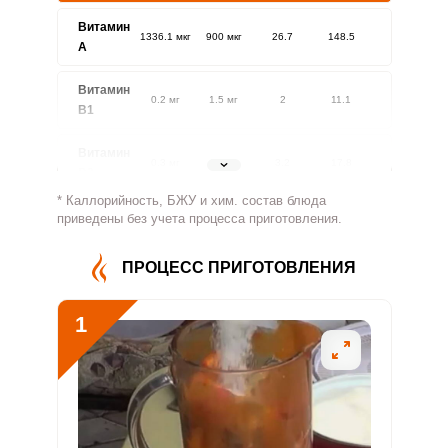
Витамин
1336.1 мкг
900 мкг
26.7
148.5
A
Витамин
0.2 мг
1.5 мг
2
11.1
В1
Витамин
0.3 мг
1.8 мг
3.2
17.8
В2
* Каллорийность, БЖУ и хим. состав блюда
Витамин
приведены без учета процесса приготовления.
14 мг
500 мг
0.5
2.8
В4
ПРОЦЕСС ПРИГОТОВЛЕНИЯ
Витамин
1.5 мг
5 мг
5.4
30
В5
1
Витамин
0.3 мг
2 мг
2.5
13.9
В6
Витамин
15.5 мкг
400 мкг
0.7
3.9
В9