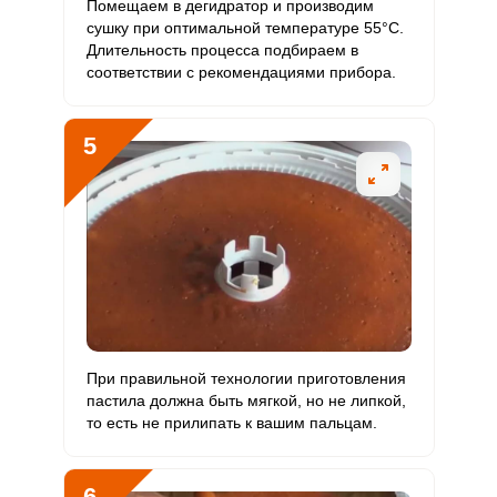
Бор
Помещаем в дегидратор и производим
сушку при оптимальной температуре 55°С.
Ванадий
Длительность процесса подбираем в
0
20 мкг
0
0
соответствии с рекомендациями прибора.
Молибден
0
70 мкг
0
0
5
При правильной технологии приготовления
пастила должна быть мягкой, но не липкой,
то есть не прилипать к вашим пальцам.
6