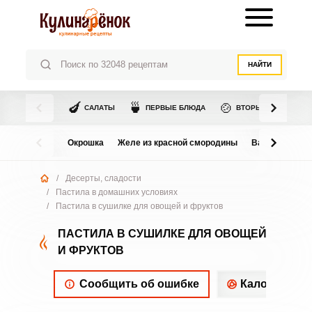
НАЙТИ
🍆
🍵
🍲
САЛАТЫ
ПЕРВЫЕ БЛЮДА
ВТОРЫЕ БЛЮДА
Окрошка
Желе из красной смородины
Варенье из в
/
Десерты, сладости
/
Пастила в домашних условиях
/
Пастила в сушилке для овощей и фруктов
ПАСТИЛА В СУШИЛКЕ ДЛЯ ОВОЩЕЙ
И ФРУКТОВ
Сообщить об ошибке
Калорийнос