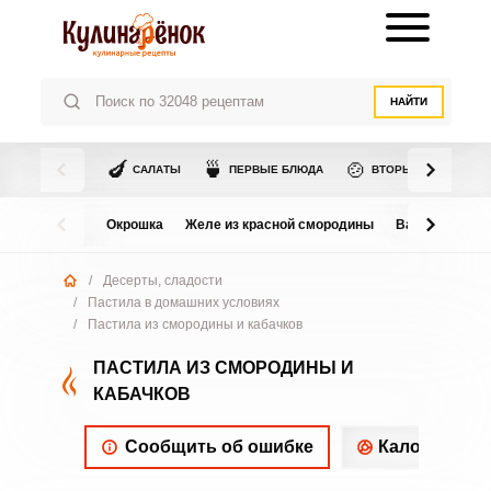
НАЙТИ
🍆
🍵
🍲
САЛАТЫ
ПЕРВЫЕ БЛЮДА
ВТОРЫЕ БЛЮДА
Окрошка
Желе из красной смородины
Варенье из в
/
Десерты, сладости
/
Пастила в домашних условиях
/
Пастила из смородины и кабачков
ПАСТИЛА ИЗ СМОРОДИНЫ И
КАБАЧКОВ
Сообщить об ошибке
Калорийнос