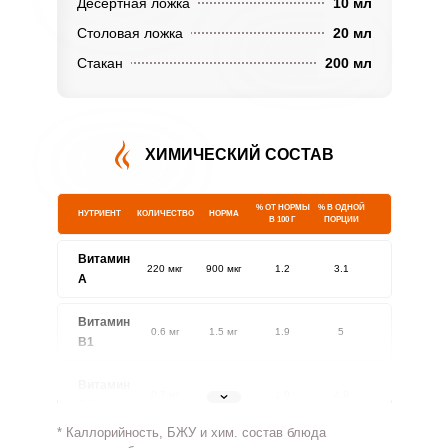
Десертная ложка
10 мл
Столовая ложка
20 мл
Стакан
200 мл
ХИМИЧЕСКИЙ СОСТАВ
% ОТ НОРМЫ
% В ОДНОЙ
НУТРИЕНТ
КОЛИЧЕСТВО
НОРМА
В 100 Г
ПОРЦИИ
Витамин
220 мкг
900 мкг
1.2
3.1
A
Витамин
0.6 мг
1.5 мг
1.9
5
В1
Витамин
0.7 мг
1.8 мг
1.9
4.9
В2
* Каллорийность, БЖУ и хим. состав блюда