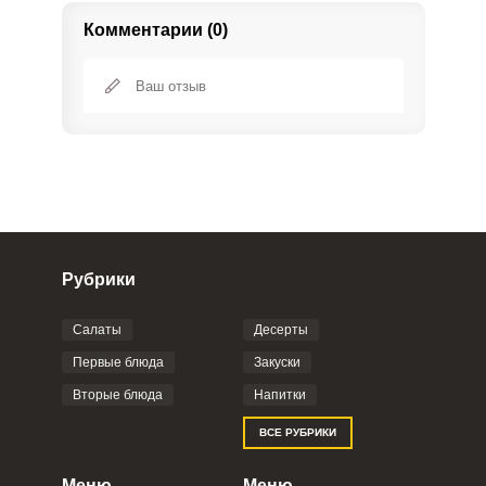
Комментарии (0)
Рубрики
Салаты
Десерты
Фото до 4 шт, до 5 mb
ПРИКРЕПИТЬ
Первые блюда
Закуски
Вторые блюда
Напитки
Отправляя эту форму, вы соглашаетесь с
ВСЕ РУБРИКИ
Правилами сайта
,
Политикой
конфиденциальности
,
Политикой обработки
персональных данных
и
Пользовательским
Меню
Меню