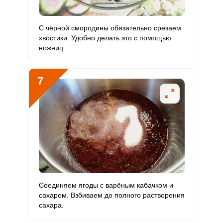
Отправляя эту форму, вы соглашаетесь с
Правилами сайта
,
Запомнить меня
Политикой конфиденциальности
,
Политикой обработки
Подготовим все необходимые продукты. Ягоды
персональных данных
и
Пользовательским соглашением
заранее перебираем и промываем. Кабачки очищаем
С чёрной смородины обязательно срезаем
ВХОД
от кожуры и семян.
хвостики. Удобно делать это с помощью
ножниц.
ЕЩЕ НЕ ЗАРЕГИСТРИРОВАННЫ?
Забыли пароль?
7
ОТПРАВИТЬ СООБЩЕНИЕ
Соединяем ягоды с варёным кабачком и
сахаром. Взбиваем до полного растворения
сахара.