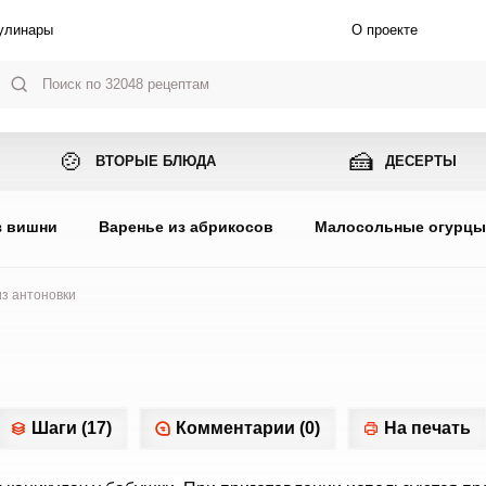
улинары
О проекте
🍲
🍰
ВТОРЫЕ БЛЮДА
ДЕСЕРТЫ
з вишни
Варенье из абрикосов
Малосольные огурц
з антоновки
Шаги (17)
Комментарии (0)
На печать