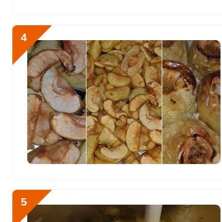
Никель
170 мкг
Рубидий
630 мкг
4
Селен
3 мкг
Фтор
140 мкг
Хром
40 мкг
Цинк
1.5 мг
Бор
2450 мкг
Ванадий
40 мкг
Молибден
60 мкг
5