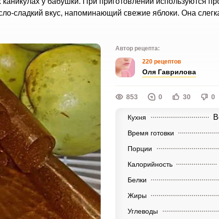
х каникулах у бабушки. При приготовлении используются пр
сло-сладкий вкус, напоминающий свежие яблоки. Она слегк
Автор рецепта:
220 рецептов
Оля Гаврилова
853
0
30
0
В
Кухня
Время готовки
Порции
Калорийность
Белки
Жиры
Углеводы