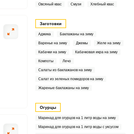
Овсяный квас
Смузи
Хлебный квас
4
3
Заготовки
1
Аджика
Баклажаны на зиму
Варенье на зиму
Джемы
Желе на зиму
1
Кабачки на зиму
Кабачковая икра на зиму
3
Компоты
Лечо
Салаты из баклажанов на зиму
2
Салат из зеленых помидоров на зиму
4
Жареные баклажаны на зиму
3
Огурцы
4
Маринад для огурцов на 1 литр воды на зиму
Маринад для огурцов на 1 литр воды с уксусом