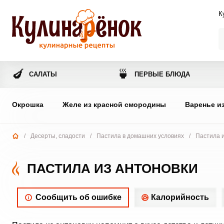
К
🍆
🍵
САЛАТЫ
ПЕРВЫЕ БЛЮДА
Окрошка
Желе из красной смородины
Варенье и
/
Десерты, сладости
/
Пастила в домашних условиях
/
Пастила и
ПАСТИЛА ИЗ АНТОНОВКИ
Сообщить об ошибке
Калорийность