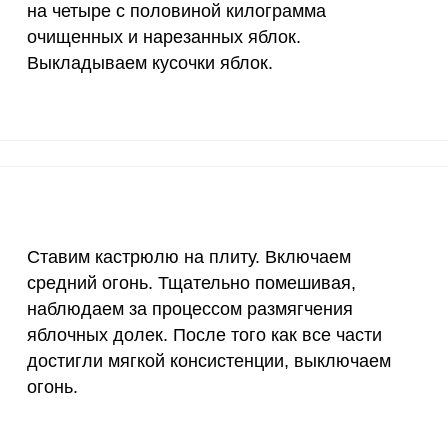
1300 мг
0.9
0.
на четыре с половиной килограмма
очищенных и нарезанных яблок.
500 мг
0.5
0.
Выкладываем кусочки яблок.
800 мг
0.6
0.
Запомнить меня
тесь с
Правилами сайта
,
2300 мг
0
0
ВХОД
олитикой обработки
ельским соглашением
30 мкг
165.9
61.
ЕЩЕ НЕ ЗАРЕГИСТРИРОВАННЫ?
енты. Собираем яблоки с дерева или же покупаем в
18 мг
6.3
2.
ельней, из-за отсутствия химической обработки. Тщ
Забыли пароль?
Ставим кастрюлю на плиту. Включаем
150 мкг
0.6
0.
средний огонь. Тщательно помешивая,
10 мкг
4.5
1.
наблюдаем за процессом размягчения
яблочных долек. После того как все части
70 мкг
0.5
0.
достигли мягкой консистенции, выключаем
огонь.
2 мкг
1.1
0.
1000 мкг
5
1.