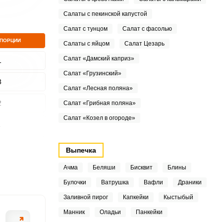
Салаты с пекинской капустой
Салат с тунцом
Салат с фасолью
 ПОРЦИИ
Салаты с яйцом
Салат Цезарь
Салат «Дамский каприз»
1
Салат «Грузинский»
3
Салат «Лесная поляна»
2
Салат «Грибная поляна»
Салат «Козел в огороде»
1
2
Выпечка
7
Ачма
Беляши
Бисквит
Блины
Булочки
Ватрушка
Вафли
Драники
1
Заливной пирог
Капкейки
Кыстыбый
Манник
Оладьи
Панкейки