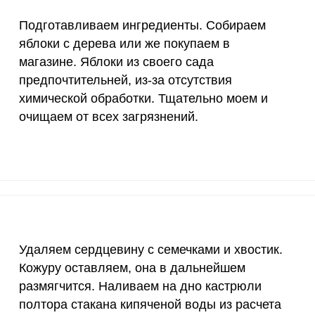
90 мкг
2.5
0.
Подготавливаем ингредиенты. Собираем
яблоки с дерева или же покупаем в
10 мкг
0
0
магазине. Яблоки из своего сада
15 мг
1.9
0.
предпочтительней, из-за отсутствия
химической обработки. Тщательно моем и
50 мг
0.3
0.
очищаем от всех загрязнений.
120 мкг
0.9
0.
ВХОД НА САЙТ
РЕГИСТРАЦИЯ
20 мг
0.9
0.
е
2500 мг
5.2
1.
Войдите
с помощью социальных сетей:
1000 мг
0.9
0.
Удаляем сердцевину с семечками и хвостик.
30 мг
3
1.
Кожуру оставляем, она в дальнейшем
или
размягчится. Наливаем на дно кастрюли
400 мг
1.2
0.
полтора стакана кипяченой воды из расчета