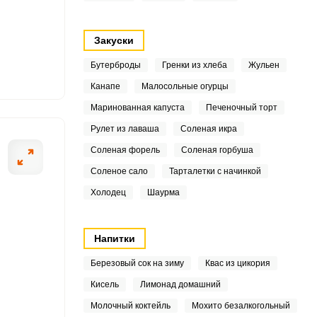
3
2
Закуски
2
Бутерброды
Гренки из хлеба
Жульен
Канапе
Малосольные огурцы
ОТПРАВИТЬ СООБЩЕНИЕ
Маринованная капуста
Печеночный торт
1
Рулет из лаваша
Соленая икра
 магазине. Яблоки из
Удаляем сердцев
Соленая форель
Соленая горбуша
3
ательно моем и очищаем
Наливаем на дно
Соленое сало
Тарталетки с начинкой
килограмма очи
2
Холодец
Шаурма
7
Напитки
2
Березовый сок на зиму
Квас из цикория
4
Кисель
Лимонад домашний
8
Молочный коктейль
Мохито безалкогольный