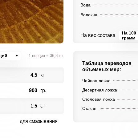
Вода
Волокна
На 100
На вес состава
грамм
ций
1 порция = 36,8 гр.
Таблица переводов
объемных мер:
4.5
кг
Чайная ложка
Десертная ложка
900
гр.
Столовая ложка
1.5
ст.
Стакан
для смазывания