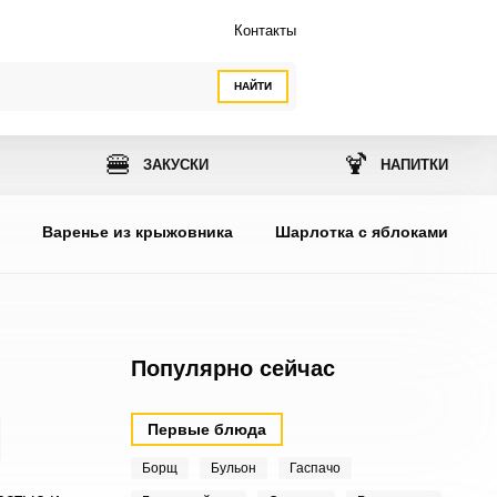
Контакты
НАЙТИ
🍔
🍹
ЗАКУСКИ
НАПИТКИ
ы
Варенье из крыжовника
Шарлотка с яблоками
Популярно сейчас
Первые блюда
Борщ
Бульон
Гаспачо