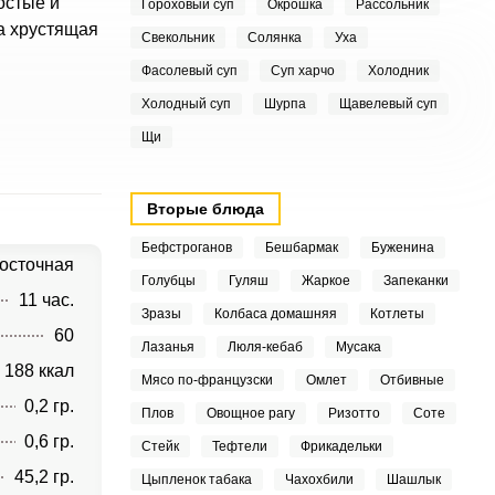
остые и
Гороховый суп
Окрошка
Рассольник
а хрустящая
Свекольник
Солянка
Уха
Фасолевый суп
Суп харчо
Холодник
Холодный суп
Шурпа
Щавелевый суп
Щи
Вторые блюда
Бефстроганов
Бешбармак
Буженина
осточная
Голубцы
Гуляш
Жаркое
Запеканки
11 час.
Зразы
Колбаса домашняя
Котлеты
60
Лазанья
Люля-кебаб
Мусака
188 ккал
Мясо по-французски
Омлет
Отбивные
0,2 гр.
Плов
Овощное рагу
Ризотто
Соте
0,6 гр.
Стейк
Тефтели
Фрикадельки
45,2 гр.
Цыпленок табака
Чахохбили
Шашлык