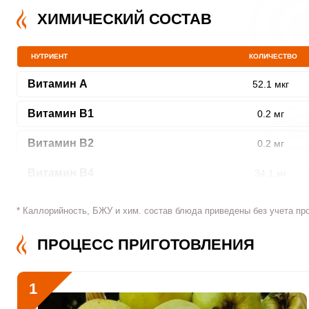
ХИМИЧЕСКИЙ СОСТАВ
НУТРИЕНТ
КОЛИЧЕСТВО
Витамин A
52.1 мкг
Витамин В1
0.2 мг
Витамин В2
0.2 мг
Витамин В4
34.1 мг
Витамин В5
0.7 мг
* Каллорийность, БЖУ и хим. состав блюда приведены без учета пр
Витамин В6
0.9 мг
ПРОЦЕСС ПРИГОТОВЛЕНИЯ
Витамин В9
21 мкг
1
Витамин В12
0