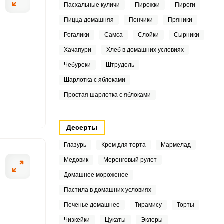
Пасхальные куличи
Пирожки
Пироги
9
ШАГ
Пицца домашняя
Пончики
Пряники
2 ИЗ 17
Рогалики
Самса
Слойки
Сырники
Хачапури
Хлеб в домашних условиях
7
Чебуреки
Штрудель
1
Шарлотка с яблоками
3
Простая шарлотка с яблоками
3
Десерты
9
Глазурь
Крем для торта
Мармелад
3
Медовик
Меренговый рулет
Домашнее мороженое
1
Пастила в домашних условиях
4
Печенье домашнее
Тирамису
Торты
Чизкейки
Цукаты
Эклеры