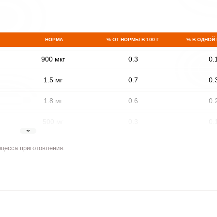
НОРМА
% ОТ НОРМЫ В 100 Г
% В ОДНОЙ
900 мкг
0.3
0.
1.5 мг
0.7
0.
1.8 мг
0.6
0.
500 мг
0.3
0.
5 мг
0.6
0.
оцесса приготовления.
2 мг
1.9
0.
400 мкг
0.2
0.
3 мкг
0
0