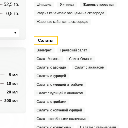
52,5 гр.
Шницель
Яичница
Жареные креветки
0,8 гр.
Рагу из кабачков с овощами на сковороде
Жареные кабачки на сковороде
Салаты
Винегрет
Греческий салат
Салат Мимоза
Салат Оливье
Салаты с авокадо
Салат с ананасом
5 мл
Салаты с курицей
10 мл
Салаты с курицей и грибами
20 мл
Салат с курицей и ананасом
200 мл
Салаты с грибами
Салаты с копченой курицей
Салат с крабовыми палочками
Салаты с креветками
Салаты с кальмарами