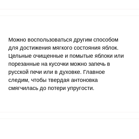
200 мкг
3.8
1.
200 мкг
14.3
5.
55 мкг
0.2
0.
Можно воспользоваться другим способом
для достижения мягкого состояния яблок.
4000 мкг
0.2
0.
Цельные очищенные и помытые яблоки или
50 мкг
3.6
1.
порезанные на кусочки можно запечь в
русской печи или в духовке. Главное
12 мг
0.6
0.
следим, чтобы твердая антоновка
смягчилась до потери упругости.
1200 мкг
9.2
3.
20 мкг
9
3.
70 мкг
3.9
1.