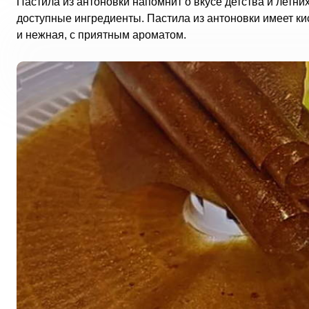
Пастила из антоновки напомнит о вкусе детства и летни
доступные ингредиенты. Пастила из антоновки имеет ки
и нежная, с приятным ароматом.