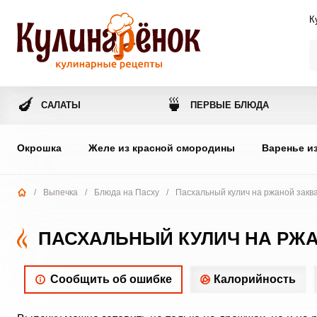
К
🍆
🍵
САЛАТЫ
ПЕРВЫЕ БЛЮДА
Окрошка
Желе из красной смородины
Варенье и
/
Выпечка
/
Блюда на Пасху
/
Пасхальный кулич на ржаной закв
ПАСХАЛЬНЫЙ КУЛИЧ НА РЖ
Сообщить об ошибке
Калорийность