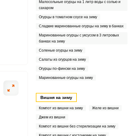
9
Малосольные огурцы на 1 литр воды с солью и
сахаром
5
Огурцы в томатном соусе на зиму
Сладкие маринованные огурцы на зиму в банках
5
Маринованные огурцы с уксусом в 3 литровых
9
банках на зиму
Соленые огурцы на зиму
.5
Салаты из огурцов на зиму
6
Огурцы по-фински на зиму
Маринованные огурцы на зиму
Вишня на зиму
Компот из вишни на зиму
Желе из вишни
Джем из вишни
Компот из вишни без стерилизации на зиму
Компот из вишни с косточками на зиму