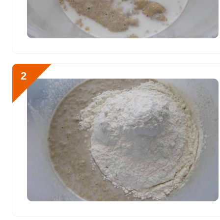
Витамин К
0.4 мкг
Витамин РР
34.8 мг
Калий
Отправляя эту форму, вы соглашае
2164.1 мг
Политикой конфиденциальности
,
П
2
персональных данных
и
Пользоват
Кальций
360.4 мг
Кремний
40 мг
Магний
302.4 мг
Как приготовить пасхал
Натрий
4059.4 мг
добавьте теплое молоко
Сера
1007.6 мг
Фосфор
1478.1 мг
Хлор
6170.1 мг