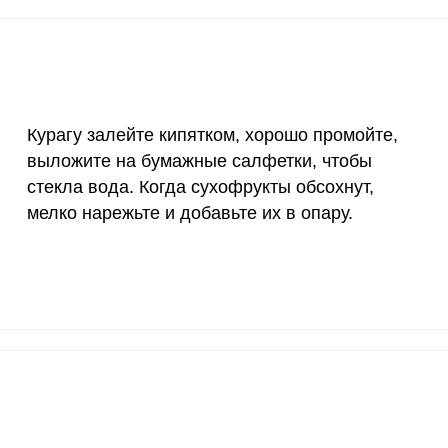
30 мкг
104.5
225
18 мг
7.7
16.
150 мкг
0.9
1.
Курагу залейте кипятком, хорошо промойте,
10 мкг
10.2
21.
выложите на бумажные салфетки, чтобы
стекла вода. Когда сухофрукты обсохнут,
70 мкг
0
0
мелко нарежьте и добавьте их в опару.
2 мкг
24.6
5
1000 мкг
9.1
19.
200 мкг
0.6
1.
200 мкг
0
0
55 мкг
10.7
2