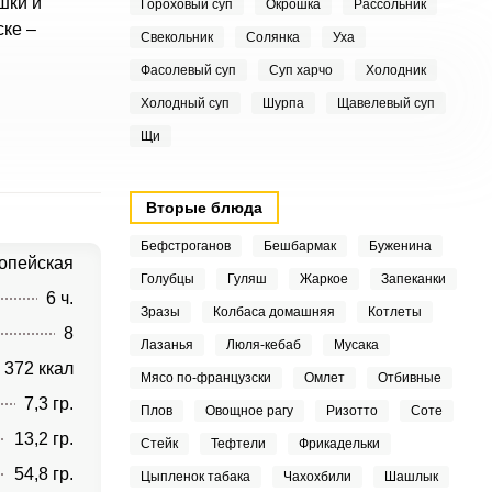
шки и
Гороховый суп
Окрошка
Рассольник
ке –
Свекольник
Солянка
Уха
Фасолевый суп
Суп харчо
Холодник
Холодный суп
Шурпа
Щавелевый суп
Щи
Вторые блюда
Бефстроганов
Бешбармак
Буженина
опейская
Голубцы
Гуляш
Жаркое
Запеканки
6 ч.
Зразы
Колбаса домашняя
Котлеты
8
Лазанья
Люля-кебаб
Мусака
372 ккал
Мясо по-французски
Омлет
Отбивные
7,3 гр.
Плов
Овощное рагу
Ризотто
Соте
13,2 гр.
Стейк
Тефтели
Фрикадельки
54,8 гр.
Цыпленок табака
Чахохбили
Шашлык