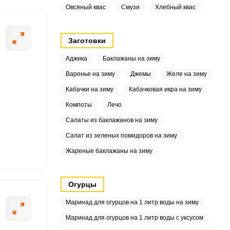
Овсяный квас
Смузи
Хлебный квас
.2
6
Заготовки
9
Аджика
Баклажаны на зиму
Варенье на зиму
Джемы
Желе на зиму
9
Кабачки на зиму
Кабачковая икра на зиму
Компоты
Лечо
Салаты из баклажанов на зиму
3
Салат из зеленых помидоров на зиму
6
Жареные баклажаны на зиму
4
Огурцы
Маринад для огурцов на 1 литр воды на зиму
3
Маринад для огурцов на 1 литр воды с уксусом