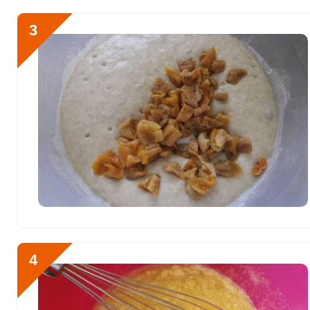
Алюминий
540.5 мкг
3
Железо
23.9 мг
Йод
22.9 мкг
Кобальт
17.5 мкг
Литий
0
Марганец
8.5 мкг
Медь
1569.3 мкг
Никель
22 мкг
Рубидий
0
4
Селен
101.1 мкг