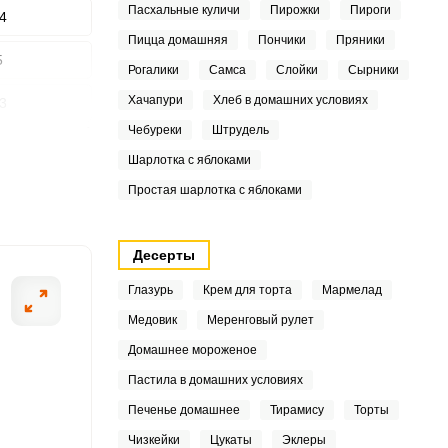
Пасхальные куличи
Пирожки
Пироги
4
Пицца домашняя
Пончики
Пряники
5
Рогалики
Самса
Слойки
Сырники
Хачапури
Хлеб в домашних условиях
3
ШАГ
2 ИЗ 8
Чебуреки
Штрудель
3
Шарлотка с яблоками
4
Простая шарлотка с яблоками
2
Десерты
4
Глазурь
Крем для торта
Мармелад
Медовик
Меренговый рулет
Домашнее мороженое
4
Пастила в домашних условиях
3
Печенье домашнее
Тирамису
Торты
Чизкейки
Цукаты
Эклеры
5