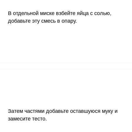
4000 мкг
0.4
0.
В отдельной миске взбейте яйца с солью,
50 мкг
2.6
5.
добавьте эту смесь в опару.
12 мг
5.3
11.
1200 мкг
1.8
3.
20 мкг
261
562
70 мкг
12.3
26.
Затем частями добавьте оставшуюся муку и
замесите тесто.