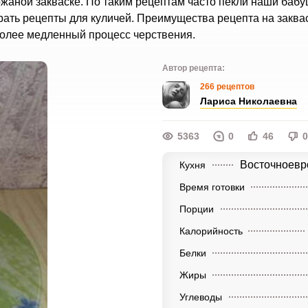
ржаной закваске. По таким рецептам часто пекли наши бабу
ать рецепты для куличей. Преимущества рецепта на заквас
олее медленный процесс черствения.
Автор рецепта:
266 рецептов
Лариса Николаевна
5363
0
46
0
Восточноевр
Кухня
Время готовки
Порции
Калорийность
Белки
Жиры
Углеводы