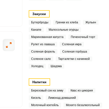
Закуски
8
Бутерброды
Гренки из хлеба
Жульен
Канапе
Малосольные огурцы
8
ОТПРАВИТЬ СООБЩЕНИЕ
Маринованная капуста
Печеночный торт
5
Рулет из лаваша
Соленая икра
Соленая форель
Соленая горбуша
7
Соленое сало
Тарталетки с начинкой
4
Холодец
Шаурма
аную закваску и сахар,
Муку смешайте с
9
перемешайте и о
Напитки
2
Березовый сок на зиму
Квас из цикория
1
Кисель
Лимонад домашний
5
Молочный коктейль
Мохито безалкогольный