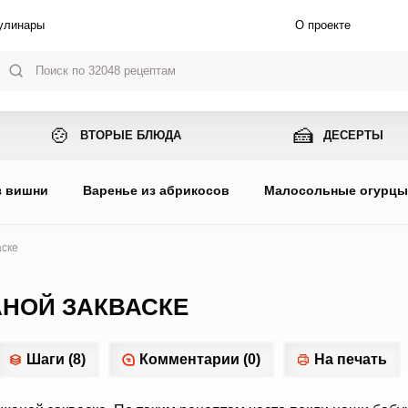
улинары
О проекте
🍲
🍰
ВТОРЫЕ БЛЮДА
ДЕСЕРТЫ
з вишни
Варенье из абрикосов
Малосольные огурц
аске
АНОЙ ЗАКВАСКЕ
Шаги (8)
Комментарии (0)
На печать