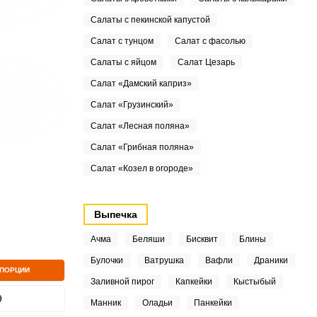
Салаты с пекинской капустой
Салат с тунцом
Салат с фасолью
Салаты с яйцом
Салат Цезарь
Салат «Дамский каприз»
Салат «Грузинский»
Салат «Лесная поляна»
Салат «Грибная поляна»
Салат «Козел в огороде»
Выпечка
Ачма
Беляши
Бисквит
Блины
Булочки
Ватрушка
Вафли
Драники
 ПОРЦИИ
Заливной пирог
Капкейки
Кыстыбый
9
Манник
Оладьи
Панкейки