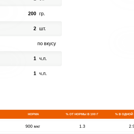
200
гр.
2
шт.
по вкусу
1
ч.л.
1
ч.л.
НОРМА
% ОТ НОРМЫ В 100 Г
% В ОДНОЙ
900 мкг
1.3
2.