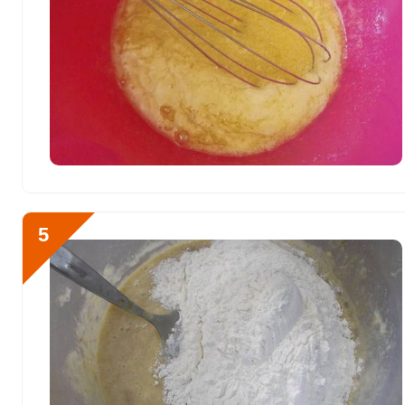
Фтор
296.4 мкг
Хром
22 мкг
Цинк
11 мг
Бор
370 мкг
Ванадий
900 мкг
Молибден
148.9 мкг
5