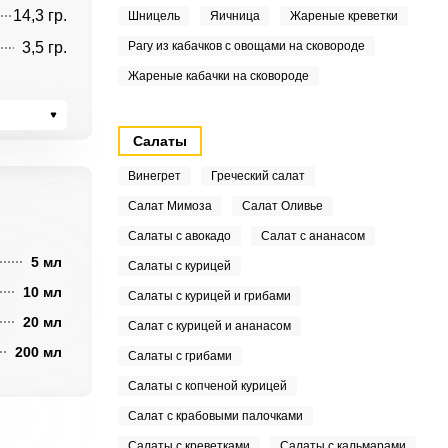
14,3 гр.
Шницель
Яичница
Жареные креветки
3,5 гр.
Рагу из кабачков с овощами на сковороде
Жареные кабачки на сковороде
Салаты
Винегрет
Греческий салат
Салат Мимоза
Салат Оливье
Салаты с авокадо
Салат с ананасом
5 мл
Салаты с курицей
10 мл
Салаты с курицей и грибами
20 мл
Салат с курицей и ананасом
200 мл
Салаты с грибами
Салаты с копченой курицей
Салат с крабовыми палочками
Салаты с креветками
Салаты с кальмарами