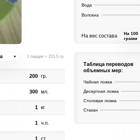
Вода
Волокна
На 100
На вес состава
грамм
ий
1 порция = 215,5 гр.
Таблица переводов
объемных мер:
200
гр.
Чайная ложка
Десертная ложка
300
мл.
Столовая ложка
1
кг
Стакан
1
ч.л.
1
ст.