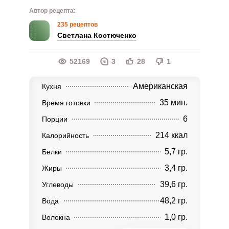
Автор рецепта:
235 рецептов
Светлана Костюченко
52169
3
28
1
Американская
Кухня
35 мин.
Время готовки
6
Порции
214 ккал
Калорийность
5,7 гр.
Белки
3,4 гр.
Жиры
39,6 гр.
Углеводы
48,2 гр.
Вода
1,0 гр.
Волокна