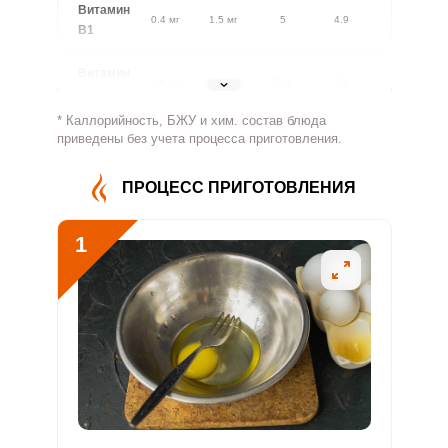
Витамин
0.4 мг
1.5 мг
5
4.9
В1
Витамин
0.8 мг
1.8 мг
7.3
7.1
В2
* Каллорийность, БЖУ и хим. состав блюда
Витамин
приведены без учета процесса приготовления.
285.5 мг
500 мг
9.8
9.5
В4
ПРОЦЕСС ПРИГОТОВЛЕНИЯ
Витамин
2.1 мг
5 мг
7.3
7.1
В5
1
Витамин
0.5 мг
2 мг
3.9
3.8
В6
Витамин
62.4 мкг
400 мкг
2.7
2.6
В9
Витамин
1.4 мкг
3 мкг
8
7.7
В12