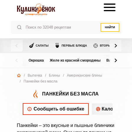
НАЙТИ
🍆
🍵
🍲
САЛАТЫ
ПЕРВЫЕ БЛЮДА
ВТОРЫЕ БЛЮДА
Окрошка
Желе из красной смородины
Варенье из в
/
Выпечка
/
Блины
/
Американские блины
/
Панкейки без масла
ПАНКЕЙКИ БЕЗ МАСЛА
Сообщить об ошибке
Калорийнос
Панкейки – это вкусные и пышные блинчики