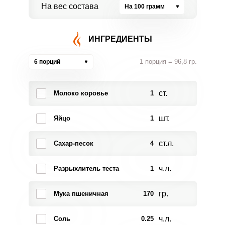
На вес состава
На 100 грамм
ИНГРЕДИЕНТЫ
1 порция = 96,8 гр.
6 порций
ст.
Молоко коровье
1
шт.
Яйцо
1
ст.л.
Сахар-песок
4
ч.л.
Разрыхлитель теста
1
гр.
Мука пшеничная
170
ч.л.
Соль
0.25