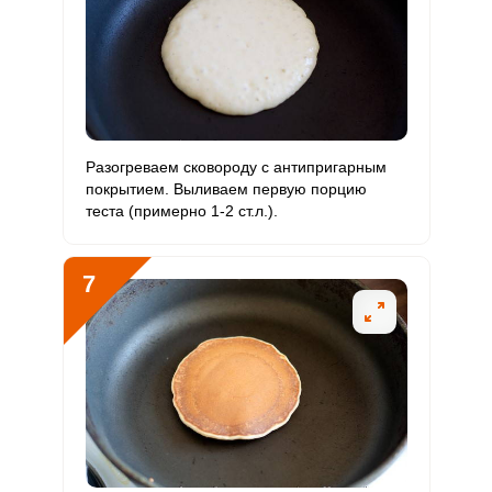
Молибден
39.8 мкг
70 мкг
9.8
9.5
Разогреваем сковороду с антипригарным
покрытием. Выливаем первую порцию
теста (примерно 1-2 ст.л.).
7