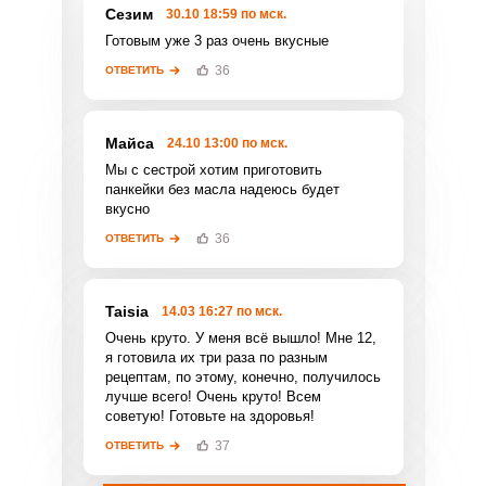
Сезим
30.10 18:59 по мск.
Готовым уже 3 раз очень вкусные
36
ОТВЕТИТЬ
Майса
24.10 13:00 по мск.
Мы с сестрой хотим приготовить
панкейки без масла надеюсь будет
Фото до 4 шт, до 5 mb
ПРИКРЕПИТЬ
вкусно
36
ОТВЕТИТЬ
Отправляя эту форму, вы соглашаетесь с
Правилами сайта
,
Политикой
конфиденциальности
,
Политикой обработки
персональных данных
Taisia
и
Пользовательским
14.03 16:27 по мск.
соглашением
.
Очень круто. У меня всё вышло! Мне 12,
я готовила их три раза по разным
рецептам, по этому, конечно, получилось
лучше всего! Очень круто! Всем
советую! Готовьте на здоровья!
37
ОТВЕТИТЬ
ОТПРАВИТЬ КОММЕНТАРИЙ