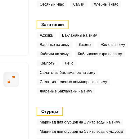
6
Овсяный квас
Смузи
Хлебный квас
Заготовки
7
Аджика
Баклажаны на зиму
8
Варенье на зиму
Джемы
Желе на зиму
Кабачки на зиму
Кабачковая икра на зиму
Компоты
Лечо
Салаты из баклажанов на зиму
6
Салат из зеленых помидоров на зиму
Жареные баклажаны на зиму
7
8
Огурцы
0
Маринад для огурцов на 1 литр воды на зиму
Маринад для огурцов на 1 литр воды с уксусом