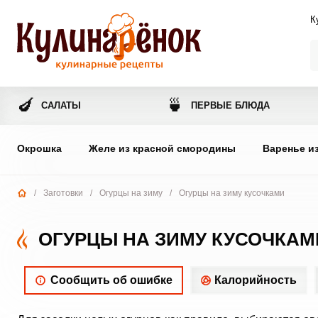
К
🍆
🍵
САЛАТЫ
ПЕРВЫЕ БЛЮДА
Окрошка
Желе из красной смородины
Варенье и
/
Заготовки
/
Огурцы на зиму
/
Огурцы на зиму кусочками
ОГУРЦЫ НА ЗИМУ КУСОЧКАМ
Сообщить об ошибке
Калорийность