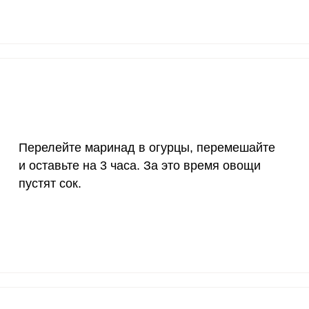
20 мкг
0
0
70 мкг
5.1
24.
Перелейте маринад в огурцы, перемешайте
и оставьте на 3 часа. За это время овощи
пустят сок.