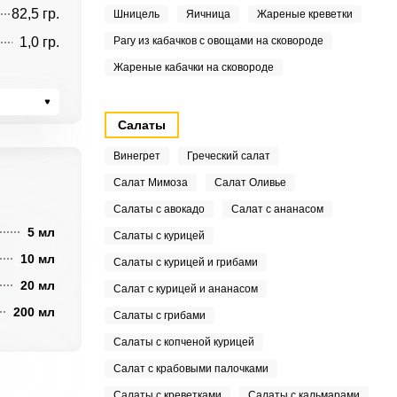
82,5 гр.
Шницель
Яичница
Жареные креветки
1,0 гр.
Рагу из кабачков с овощами на сковороде
Жареные кабачки на сковороде
Салаты
Винегрет
Греческий салат
Салат Мимоза
Салат Оливье
Салаты с авокадо
Салат с ананасом
5 мл
Салаты с курицей
10 мл
Салаты с курицей и грибами
20 мл
Салат с курицей и ананасом
200 мл
Салаты с грибами
Салаты с копченой курицей
Салат с крабовыми палочками
Салаты с креветками
Салаты с кальмарами