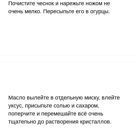
10 мкг
16.6
79.
Почистите чеснок и нарежьте ножом не
очень мелко. Пересыпьте его в огурцы.
70 мкг
0
0
2 мкг
12.3
58.
1000 мкг
10.2
48.
200 мкг
0
0
200 мкг
0
0
55 мкг
1.8
8.
4000 мкг
0.4
1.
Масло вылейте в отдельную миску, влейте
уксус, присыпьте солью и сахаром,
50 мкг
10
4
поперчите и перемешайте всё очень
12 мг
2.1
1
тщательно до растворения кристаллов.
1200 мкг
0
0