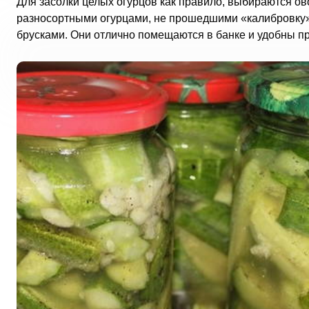
Для засолки целых огурцов как правило, выбираются ов
разносортными огурцами, не прошедшими «калибровку» 
брусками. Они отлично помещаются в банке и удобны при