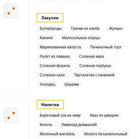
9
Закуски
Бутерброды
Гренки из хлеба
Жульен
4
Канапе
Малосольные огурцы
ОТПРАВИТЬ СООБЩЕНИЕ
.2
Маринованная капуста
Печеночный торт
Рулет из лаваша
Соленая икра
9
Соленая форель
Соленая горбуша
7
Соленое сало
Тарталетки с начинкой
о обсохнуть. Отрежьте у
Сложите кусочки
Холодец
Шаурма
.7
те на большее
Напитки
9
Березовый сок на зиму
Квас из цикория
Кисель
Лимонад домашний
4
Молочный коктейль
Мохито безалкогольный