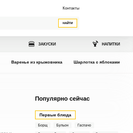
Контакты
НАЙТИ
🍔
🍹
ЗАКУСКИ
НАПИТКИ
ы
Варенье из крыжовника
Шарлотка с яблоками
Популярно сейчас
Первые блюда
Борщ
Бульон
Гаспачо