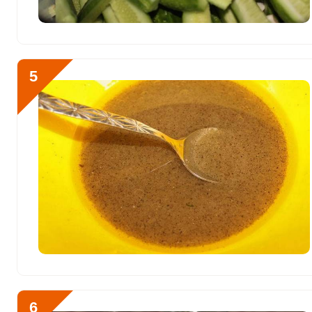
Ванадий
0
Молибден
43 мкг
5
6