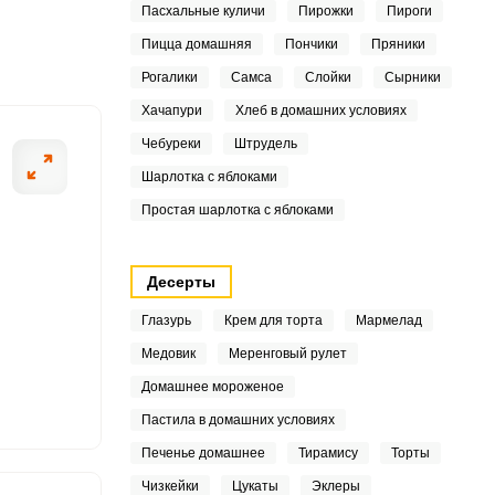
Пасхальные куличи
Пирожки
Пироги
6
Пицца домашняя
Пончики
Пряники
Рогалики
Самса
Слойки
Сырники
3
ШАГ
Хачапури
Хлеб в домашних условиях
2 ИЗ 7
Чебуреки
Штрудель
Шарлотка с яблоками
5
Простая шарлотка с яблоками
4
Десерты
Глазурь
Крем для торта
Мармелад
2
Медовик
Меренговый рулет
5
Домашнее мороженое
Пастила в домашних условиях
5
Печенье домашнее
Тирамису
Торты
2
Чизкейки
Цукаты
Эклеры