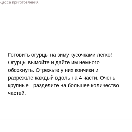
оцесса приготовления.
2 мг
3.3
15.
400 мкг
0.9
4.
3 мкг
0
0
90 мкг
9.9
47.
Готовить огурцы на зиму кусочками легко!
Огурцы вымойте и дайте им немного
10 мкг
0
0
ВХОД НА САЙТ
РЕГИСТРАЦИЯ
обсохнуть. Отрежьте у них кончики и
15 мг
0.9
4.
разрежьте каждый вдоль на 4 части. Очень
е
Войдите
крупные - разделите на большее количество
50 мг
1.5
7.
с помощью социальных сетей:
частей.
120 мкг
12
57.
20 мг
2
9.
или
2500 мг
5.5
26.