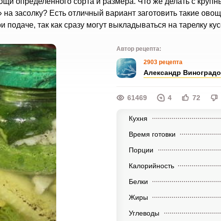
ощи определённого сорта и размера. Что же делать с крупн
на засолку? Есть отличный вариант заготовить такие овощ
 подаче, так как сразу могут выкладываться на тарелку кус
Автор рецепта:
2903 рецепта
Александр Виноград
61469
4
72
Кухня
Время готовки
Порции
Калорийность
Белки
Жиры
Углеводы