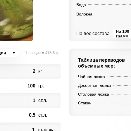
Вода
Волокна
На 100
На вес состава
грамм
ции
1 порция = 478,6 гр.
Таблица переводов
объемных мер:
2
кг
Чайная ложка
Десертная ложка
100
гр.
Столовая ложка
1
ст.л.
Стакан
0.5
ст.л.
1
головка