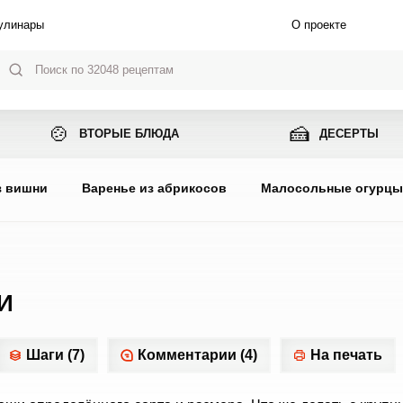
улинары
О проекте
🍲
🍰
ВТОРЫЕ БЛЮДА
ДЕСЕРТЫ
з вишни
Варенье из абрикосов
Малосольные огурц
И
Шаги (7)
Комментарии (4)
На печать