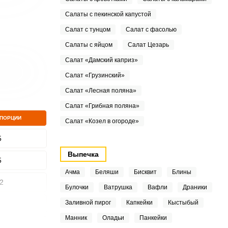
Салаты с пекинской капустой
Салат с тунцом
Салат с фасолью
Салаты с яйцом
Салат Цезарь
Салат «Дамский каприз»
Салат «Грузинский»
Салат «Лесная поляна»
Салат «Грибная поляна»
 ПОРЦИИ
Салат «Козел в огороде»
5
Выпечка
5
Ачма
Беляши
Бисквит
Блины
2
Булочки
Ватрушка
Вафли
Драники
Заливной пирог
Капкейки
Кыстыбый
Манник
Оладьи
Панкейки
4