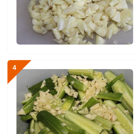
Кобальт
19.9 мкг
Литий
0
Марганец
2.9 мкг
Медь
1219.2 мкг
Никель
0
Рубидий
0
4
Селен
11.8 мкг
Фтор
172.1 мкг
Хром
60 мкг
Цинк
3 мг
Бор
0