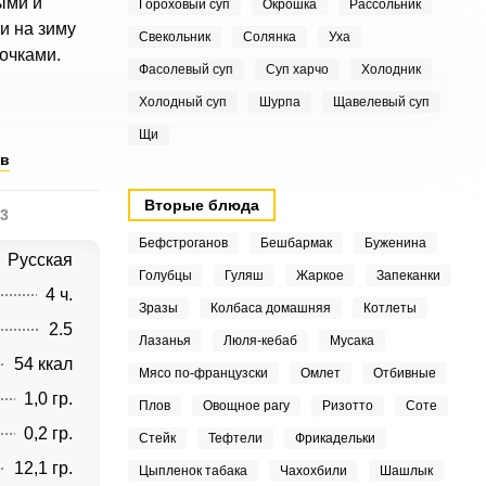
ыми и
Гороховый суп
Окрошка
Рассольник
и на зиму
Свекольник
Солянка
Уха
очками.
Фасолевый суп
Суп харчо
Холодник
Холодный суп
Шурпа
Щавелевый суп
Щи
ов
Вторые блюда
3
Бефстроганов
Бешбармак
Буженина
Русская
Голубцы
Гуляш
Жаркое
Запеканки
4 ч.
Зразы
Колбаса домашняя
Котлеты
2.5
Лазанья
Люля-кебаб
Мусака
54 ккал
Мясо по-французски
Омлет
Отбивные
1,0 гр.
Плов
Овощное рагу
Ризотто
Соте
0,2 гр.
Стейк
Тефтели
Фрикадельки
12,1 гр.
Цыпленок табака
Чахохбили
Шашлык