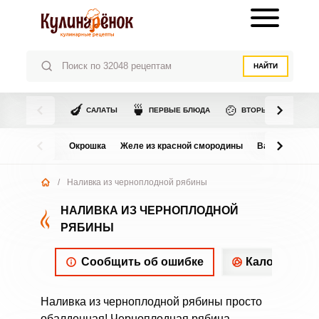
НАЙТИ
🍆
🍵
🍲
САЛАТЫ
ПЕРВЫЕ БЛЮДА
ВТОРЫЕ БЛЮДА
Окрошка
Желе из красной смородины
Варенье из в
/
Наливка из черноплодной рябины
НАЛИВКА ИЗ ЧЕРНОПЛОДНОЙ
РЯБИНЫ
Сообщить об ошибке
Калорийнос
Наливка из черноплодной рябины просто
обалденная! Черноплодная рябина –