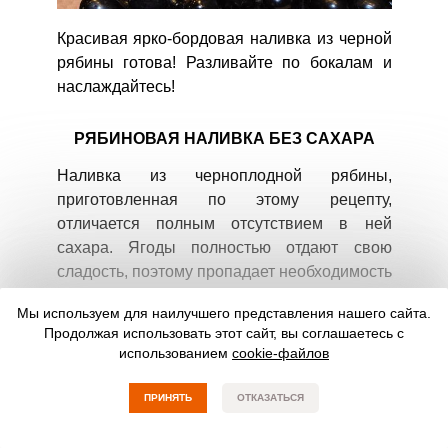
Красивая ярко-бордовая наливка из черной
рябины готова! Разливайте по бокалам и
наслаждайтесь!
РЯБИНОВАЯ НАЛИВКА БЕЗ САХАРА
Наливка из черноплодной рябины,
приготовленная по этому рецепту,
отличается полным отсутствием в ней
сахара. Ягоды полностью отдают свою
сладость, поэтому пропадает необходимость
подслащать напиток. Апельсиновая цедра
Мы используем для наилучшего представления нашего сайта.
наделяет наливку сногсшибательным
Продолжая использовать этот сайт, вы соглашаетесь с
ароматом, а водка в ней практически не
использованием
cookie-файлов
чувствуется. Яркий напиток с удивительным
вкусом, точно сумеет порадовать вас за
ПРИНЯТЬ
ОТКАЗАТЬСЯ
столом! Количество ингредиентов указано
приблизительно на 3 бокала.