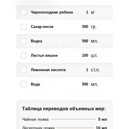
кг
Черноплодная рябина
1
гр.
Сахар-песок
500
мл.
Водка
500
шт.
Листья вишни
100
ст.л.
Лимонная кислота
1
мл.
Вода
500
Таблица переводов
объемных мер:
Чайная ложка
5 мл
Десертная ложка
10 мл