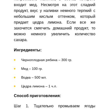
входит мед. Несмотря на этот сладкий
продукт, вкус у наливки немного терпкий с
небольшим кислым оттенком, который
Как приготовить наливку из черноплодной рябины?
придает цедра лимона. Если все же
Отправляя эту форму, вы соглашаетесь с
Правилами сайта
,
Запомнить меня
Начинаем со сбора ягод. Лучше всего этим заниматься
Политикой конфиденциальности
,
Политикой обработки
захочется смягчить домашний продукт, то
в первые осенние дни, когда температура только
персональных данных
и
Пользовательским соглашением
можно немного увеличить количество
ВХОД
начинает опускаться ниже нуля. Если вы все же
у
собрали ягоды раньше, то нужно поместить их в
сахара.
ЕЩЕ НЕ ЗАРЕГИСТРИРОВАННЫ?
холодильник на несколько дней.
Ингредиенты:
Забыли пароль?
Черноплодная рябина – 300 гр.
ОТПРАВИТЬ СООБЩЕНИЕ
Мед – 100 гр.
Водка – 500 мл.
Цедра лимона – 1 ч.л.
Способ приготовления:
Шаг 1. Тщательно промываем ягоды