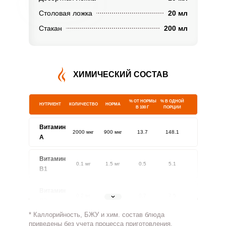
Столовая ложка
20 мл
Стакан
200 мл
ХИМИЧЕСКИЙ СОСТАВ
% ОТ НОРМЫ
% В ОДНОЙ
НУТРИЕНТ
КОЛИЧЕСТВО
НОРМА
В 100 Г
ПОРЦИИ
Витамин
2000 мкг
900 мкг
13.7
148.1
A
Витамин
0.1 мг
1.5 мг
0.5
5.1
В1
Витамин
0.2 мг
1.8 мг
0.7
7.5
В2
* Каллорийность, БЖУ и хим. состав блюда
Витамин
приведены без учета процесса приготовления.