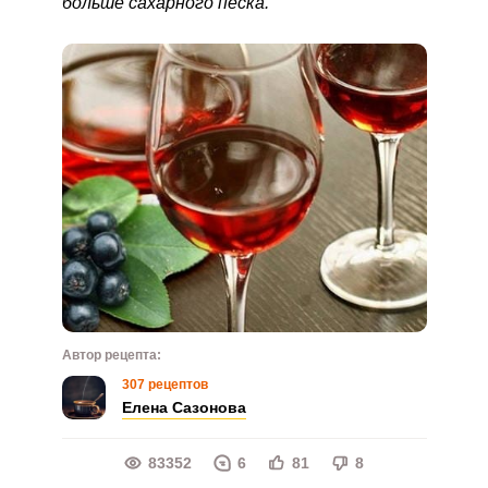
больше сахарного песка.
Автор рецепта:
307 рецептов
Елена Сазонова
83352
6
81
8