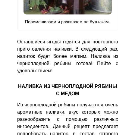
Перемешиваем и разливаем по бутылкам.
Оставшиеся ягоды годятся для повторного
приготовления наливки. В следующий раз,
напиток будет более мягким. Наливка из
Сообщить об ошибке
черноплодной рябины готова! Пейте с
ВХОД НА САЙТ
РЕГИСТРАЦИЯ
удовольствием!
ШАГ
Ш
1 ИЗ 11
2
НАЛИВКА ИЗ ЧЕРНОПЛОДНОЙ РЯБИНЫ
Войдите
с помощью социальных сетей:
С МЕДОМ
Из черноплодной рябины получаются очень
ароматные наливки, вкус которых можно
или
разнообразить с помощью различных
ингредиентов. Данный рецепт предлагает
попробовать напиток, в состав которого