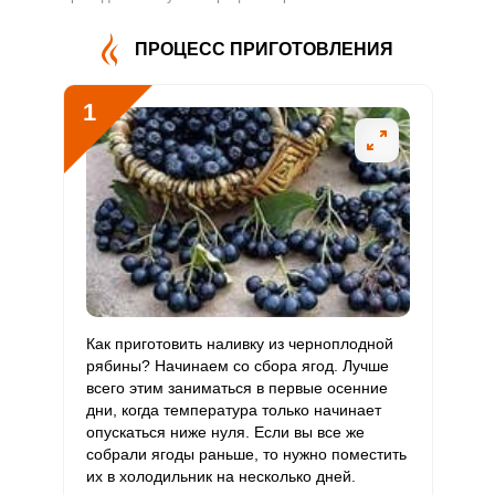
361.3 мг
500 мг
4.4
48.2
В4
ПРОЦЕСС ПРИГОТОВЛЕНИЯ
Витамин
5 мг
5 мг
6.2
67.1
В5
1
Витамин
0.6 мг
2 мг
1.9
20.5
В6
Витамин
19.5 мкг
400 мкг
0.3
3.3
В9
Витамин
0
3 мкг
0
0
В12
Витамин
Как приготовить наливку из черноплодной
157.9 мкг
90 мкг
10.8
116.9
С
рябины? Начинаем со сбора ягод. Лучше
всего этим заниматься в первые осенние
дни, когда температура только начинает
Витамин
0
10 мкг
0
0
опускаться ниже нуля. Если вы все же
D
собрали ягоды раньше, то нужно поместить
их в холодильник на несколько дней.
Витамин
15 мг
15 мг
6.2
66.8